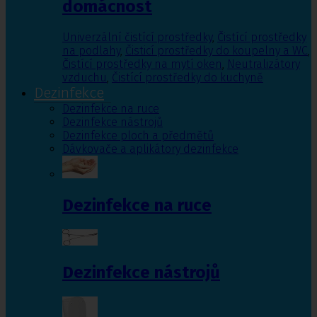
domácnost
Univerzální čistící prostředky
,
Čistící prostředky
na podlahy
,
Čisticí prostředky do koupelny a WC
,
Čistící prostředky na mytí oken
,
Neutralizátory
vzduchu
,
Čistící prostředky do kuchyně
Dezinfekce
Dezinfekce na ruce
Dezinfekce nástrojů
Dezinfekce ploch a předmětů
Dávkovače a aplikátory dezinfekce
Dezinfekce na ruce
Dezinfekce nástrojů