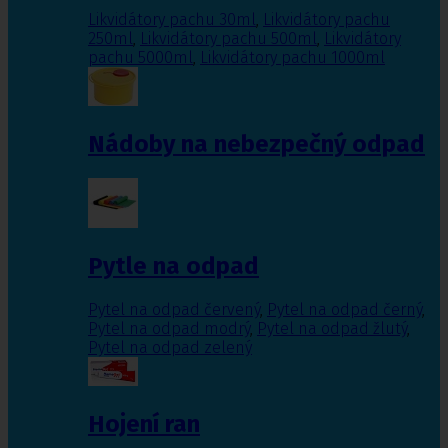
Likvidátory pachu 30ml
,
Likvidátory pachu
250ml
,
Likvidátory pachu 500ml
,
Likvidátory
pachu 5000ml
,
Likvidátory pachu 1000ml
Nádoby na nebezpečný odpad
Pytle na odpad
Pytel na odpad červený
,
Pytel na odpad černý
,
Pytel na odpad modrý
,
Pytel na odpad žlutý
,
Pytel na odpad zelený
Hojení ran