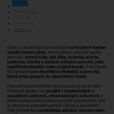
Popis
Hodnocení
Diskuze
Dopravné
Soubory
Čisticí a dezinfekční prostředek
SurfaSafe Premium
vytváří hustou pěnu
, která přilne k různým typům
povrchů,
včetně kůže, eko kůže, koženky, plastu,
laminátu, hliníku a dalších citlivých povrchů, jako
například plexisklo nebo polykarbonát
. Prostředek
byl vytvořen
pro dezinfekci předmětů a povrchů,
které nelze ponořit do dezinfekční lázně
.
Díky antiminkrobiálním vlastnostem je Surfa Safe
Premium ideální pro
použití v kosmetických a
masážních salónech, zdravotnických zařízeních
a
dalších potenciálně nebezpečných prostředích, kde
je nezbytné provádět pečlivé čištění a dezinfekci.
Tato dezinfekce
neobsahuje alkohol, barviva nebo