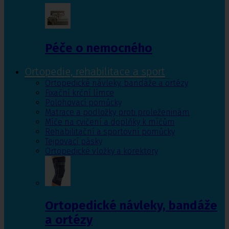
Péče o nemocného
Ortopedie, rehabilitace a sport
Ortopedické návleky, bandáže a ortézy
Fixační krční límce
Polohovací pomůcky
Matrace a podložky proti proleženinám
Míče na cvičení a doplňky k míčům
Rehabilitační a sportovní pomůcky
Tejpovací pásky
Ortopedické vložky a korektory
Ortopedické návleky, bandáže
a ortézy