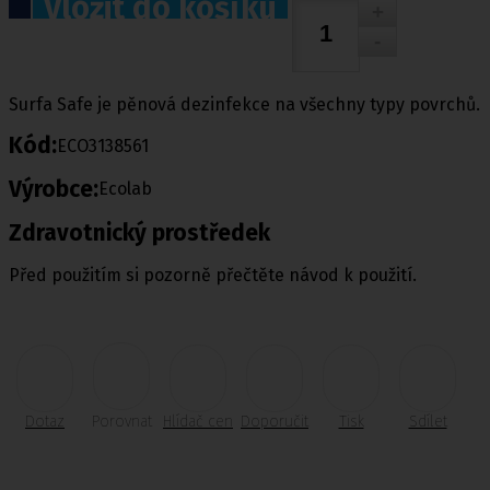
Vložit do košíku
Surfa Safe je pěnová dezinfekce na všechny typy povrchů.
Kód:
ECO3138561
Výrobce:
Ecolab
Zdravotnický prostředek
Před použitím si pozorně přečtěte návod k použití.
Dotaz
Porovnat
Hlídač cen
Doporučit
Tisk
Sdílet