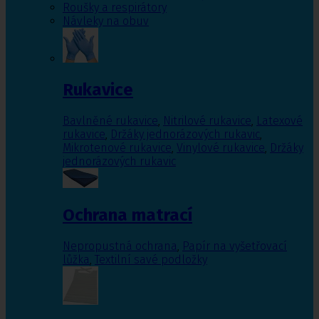
Roušky a respirátory
Návleky na obuv
Rukavice
Bavlněné rukavice
,
Nitrilové rukavice
,
Latexové
rukavice
,
Držáky jednorázových rukavic
,
Mikrotenové rukavice
,
Vinylové rukavice
,
Držáky
jednorázových rukavic
Ochrana matrací
Nepropustná ochrana
,
Papír na vyšetřovací
lůžka
,
Textilní savé podložky