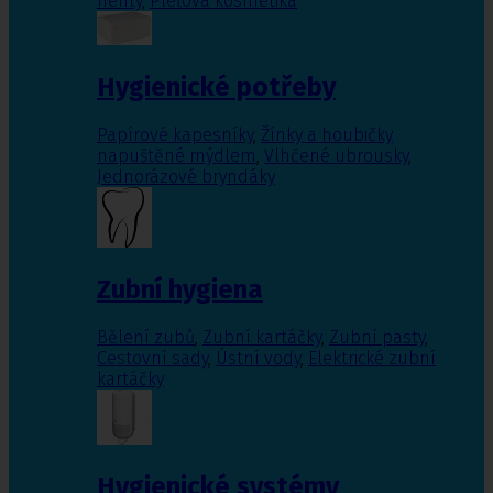
nehty
,
Pleťová kosmetika
Hygienické potřeby
Papírové kapesníky
,
Žínky a houbičky
napuštěné mýdlem
,
Vlhčené ubrousky
,
Jednorázové bryndáky
Zubní hygiena
Bělení zubů
,
Zubní kartáčky
,
Zubní pasty
,
Cestovní sady
,
Ústní vody
,
Elektrické zubní
kartáčky
Hygienické systémy