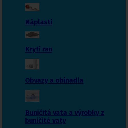
Náplasti
Krytí ran
Obvazy a obinadla
Buničitá vata a výrobky z
buničité vaty