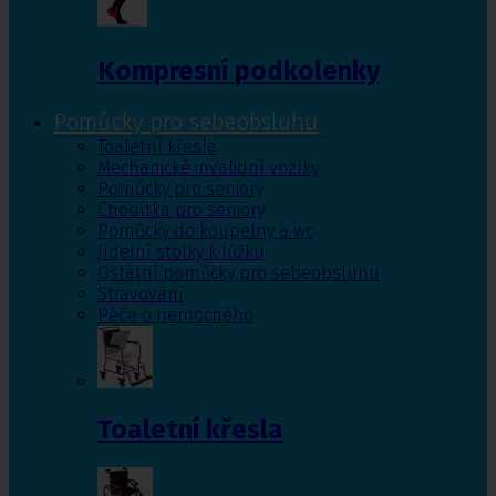
Kompresní podkolenky
Pomůcky pro sebeobsluhu
Toaletní křesla
Mechanické invalidní vozíky
Pomůcky pro seniory
Chodítka pro seniory
Pomůcky do koupelny a wc
Jídelní stolky k lůžku
Ostatní pomůcky pro sebeobsluhu
Stravování
Péče o nemocného
Toaletní křesla