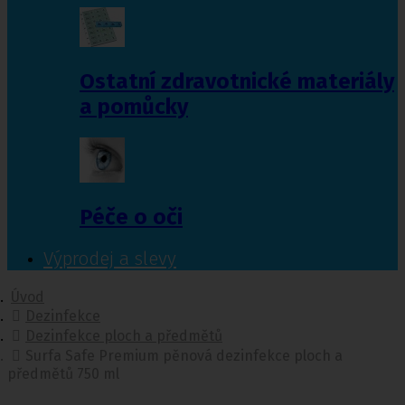
Ostatní zdravotnické materiály
a pomůcky
Péče o oči
Výprodej a slevy
Úvod
Dezinfekce
Dezinfekce ploch a předmětů
Surfa Safe Premium pěnová dezinfekce ploch a
předmětů 750 ml