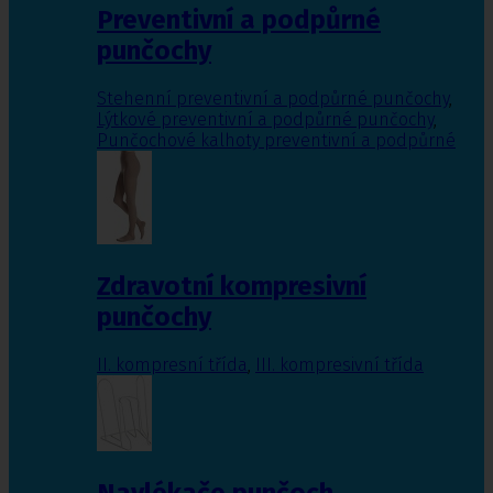
Preventivní a podpůrné
punčochy
Stehenní preventivní a podpůrné punčochy
,
Lýtkové preventivní a podpůrné punčochy
,
Punčochové kalhoty preventivní a podpůrné
Zdravotní kompresivní
punčochy
II. kompresní třída
,
III. kompresivní třída
Navlékače punčoch