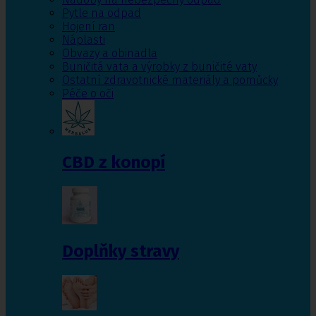
Pytle na odpad
Hojení ran
Náplasti
Obvazy a obinadla
Buničitá vata a výrobky z buničité vaty
Ostatní zdravotnické materiály a pomůcky
Péče o oči
CBD z konopí
Doplňky stravy