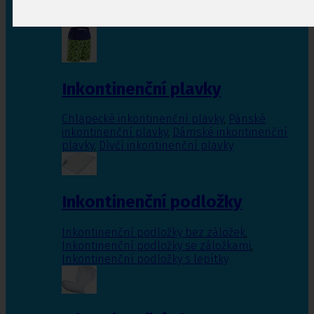
Inkontinenční vložky pro ženy
,
Inkontinenční
vložky pro muže
Inkontinenční plavky
Chlapecké inkontinenční plavky
,
Pánské
inkontinenční plavky
,
Dámské inkontinenční
plavky
,
Dívčí inkontinenční plavky
Inkontinenční podložky
Inkontinenční podložky bez záložek
,
Inkontinenční podložky se záložkami
,
Inkontinenční podložky s lepítky