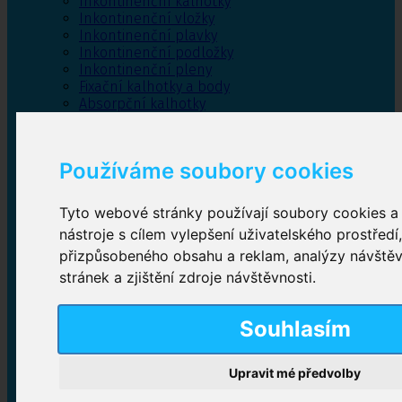
Inkontinenční kalhotky
Inkontinenční vložky
Inkontinenční plavky
Inkontinenční podložky
Inkontinenční pleny
Fixační kalhotky a body
Absorpční kalhotky
Péče o pánevní dno
Bylinky
Používáme soubory cookies
Tyto webové stránky používají soubory cookies a 
Inkontinenční kalhotky
nástroje s cílem vylepšení uživatelského prostředí
přizpůsobeného obsahu a reklam, analýzy návště
Plenkové kalhotky navlékací
,
Plenkové kalhotky
zalepovací
,
Inkontinenční kalhotky dámské
,
stránek a zjištění zdroje návštěvnosti.
Inkontinenční kalhotky pro muže
Souhlasím
Inkontinenční vložky
Upravit mé předvolby