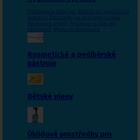
Osvěžovače vzduchu
,
Náplně do osvěžovačů
vzduchu
,
Zásobníky na papírové ručníky
,
Dávkováče mýdel
,
Papírové ručníky do
zásobníků
,
Mýdla do dávkovačů
Kosmetické a pedikérské
nástroje
Dětské pleny
Úklidové prostředky pro