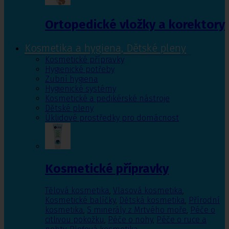
Ortopedické vložky a korektory
Kosmetika a hygiena, Dětské pleny
Kosmetické přípravky
Hygienické potřeby
Zubní hygiena
Hygienické systémy
Kosmetické a pedikérské nástroje
Dětské pleny
Úklidové prostředky pro domácnost
Kosmetické přípravky
Tělová kosmetika
,
Vlasová kosmetika
,
Kosmetické balíčky
,
Dětská kosmetika
,
Přírodní
kosmetika
,
S minerály z Mrtvého moře
,
Péče o
citlivou pokožku
,
Péče o nohy
,
Péče o ruce a