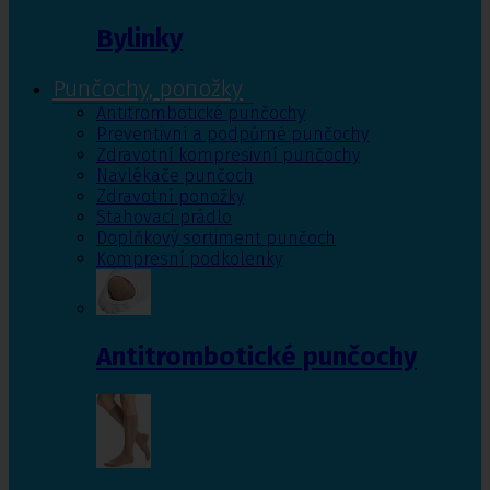
Bylinky
Punčochy, ponožky
Antitrombotické punčochy
Preventivní a podpůrné punčochy
Zdravotní kompresivní punčochy
Navlékače punčoch
Zdravotní ponožky
Stahovací prádlo
Doplňkový sortiment punčoch
Kompresní podkolenky
Antitrombotické punčochy