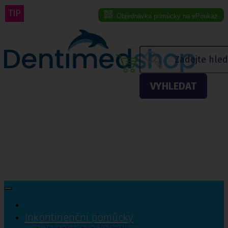
TIP
Objednávka pomůcky na ePoukaz
Menu eshopu
VYHLEDAT
Inkontinenční pomůcky