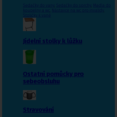
Sedačky do vany
,
Sedačky do sprchy
,
Madla do
koupelny a wc
,
Nástavce na wc pro invalidy
,
Stoličky k vaně
Jídelní stolky k lůžku
Ostatní pomůcky pro
sebeobsluhu
Stravování