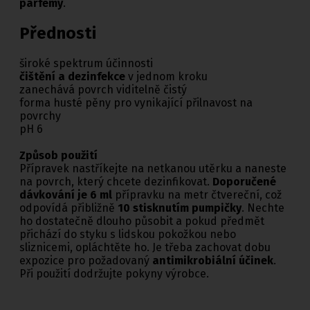
parfémy
.
Přednosti
široké spektrum účinnosti
čištění a dezinfekce
v jednom kroku
zanechává povrch viditelně čistý
forma husté pěny pro vynikající přilnavost na
povrchy
pH 6
Způsob použití
Přípravek nastříkejte na netkanou utěrku a naneste
na povrch, který chcete dezinfikovat.
Doporučené
dávkování je 6 ml
přípravku na metr čtvereční, což
odpovídá přibližně
10 stisknutím pumpičky
. Nechte
ho dostatečně dlouho působit a pokud předmět
přichází do styku s lidskou pokožkou nebo
sliznicemi, opláchtěte ho. Je třeba zachovat dobu
expozice pro požadovaný
antimikrobiální účinek
.
Při použití dodržujte pokyny výrobce.