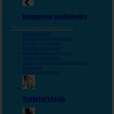
Kompresní podkolenky
Pomůcky pro sebeobsluhu
Toaletní křesla
Mechanické invalidní vozíky
Pomůcky pro seniory
Chodítka pro seniory
Pomůcky do koupelny a wc
Jídelní stolky k lůžku
Ostatní pomůcky pro sebeobsluhu
Stravování
Péče o nemocného
Toaletní křesla