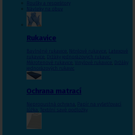
Roušky a respirátory
Návleky na obuv
Rukavice
Bavlněné rukavice
,
Nitrilové rukavice
,
Latexové
rukavice
,
Držáky jednorázových rukavic
,
Mikrotenové rukavice
,
Vinylové rukavice
,
Držáky
jednorázových rukavic
Ochrana matrací
Nepropustná ochrana
,
Papír na vyšetřovací
lůžka
,
Textilní savé podložky