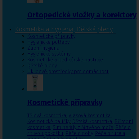
Ortopedické vložky a korektory
Kosmetika a hygiena, Dětské pleny
Kosmetické přípravky
Hygienické potřeby
Zubní hygiena
Hygienické systémy
Kosmetické a pedikérské nástroje
Dětské pleny
Úklidové prostředky pro domácnost
Kosmetické přípravky
Tělová kosmetika
,
Vlasová kosmetika
,
Kosmetické balíčky
,
Dětská kosmetika
,
Přírodní
kosmetika
,
S minerály z Mrtvého moře
,
Péče o
citlivou pokožku
,
Péče o nohy
,
Péče o ruce a