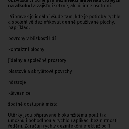
obzvláště vhodné
pro dezinfekci materiálů citlivých
na alkohol
a zajišťují šetrné, ale účinné ošetření.
Přípravek je ideální všude tam, kde je potřeba rychle
a spolehlivě dezinfikovat denně používané plochy,
například:
povrchy v blízkosti lidí
kontaktní plochy
jídelny a společné prostory
plastové a akrylátové povrchy
nástroje
klávesnice
špatně dostupná místa
Utěrky jsou připravené k okamžitému použití a
umožňují pohodlnou a rychlou aplikaci bez nutnosti
ředění. Zaručují rychlý dezinfekční efekt již od 1