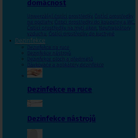
domácnost
Univerzální čistící prostředky
,
Čistící prostředky
na podlahy
,
Čisticí prostředky do koupelny a WC
,
Čistící prostředky na mytí oken
,
Neutralizátory
vzduchu
,
Čistící prostředky do kuchyně
Dezinfekce
Dezinfekce na ruce
Dezinfekce nástrojů
Dezinfekce ploch a předmětů
Dávkovače a aplikátory dezinfekce
Dezinfekce na ruce
Dezinfekce nástrojů