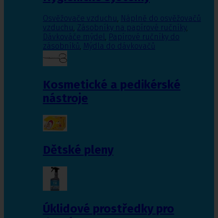
Osvěžovače vzduchu
,
Náplně do osvěžovačů
vzduchu
,
Zásobníky na papírové ručníky
,
Dávkováče mýdel
,
Papírové ručníky do
zásobníků
,
Mýdla do dávkovačů
Kosmetické a pedikérské
nástroje
Dětské pleny
Úklidové prostředky pro