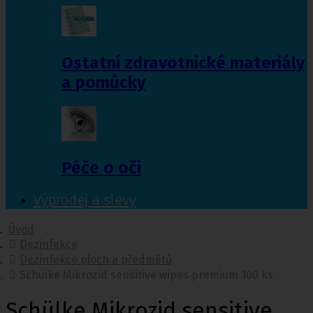
Ostatní zdravotnické materiály
a pomůcky
Péče o oči
Výprodej a slevy
Úvod
Dezinfekce
Dezinfekce ploch a předmětů
Schülke Mikrozid sensitive wipes premium 100 ks
Schülke Mikrozid sensitive