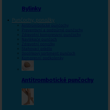
Bylinky
Punčochy, ponožky
Antitrombotické punčochy
Preventivní a podpůrné punčochy
Zdravotní kompresivní punčochy
Navlékače punčoch
Zdravotní ponožky
Stahovací prádlo
Doplňkový sortiment punčoch
Kompresní podkolenky
Antitrombotické punčochy