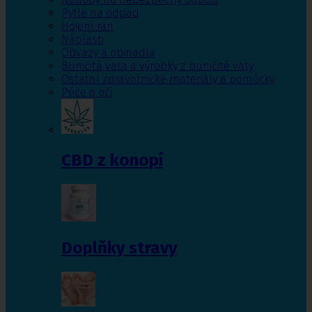
Pytle na odpad
Hojení ran
Náplasti
Obvazy a obinadla
Buničitá vata a výrobky z buničité vaty
Ostatní zdravotnické materiály a pomůcky
Péče o oči
CBD z konopí
Doplňky stravy