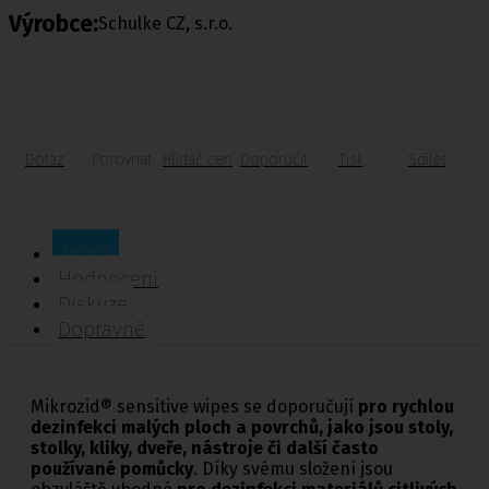
Výrobce:
Schulke CZ, s.r.o.
Dotaz
Porovnat
Hlídač cen
Doporučit
Tisk
Sdílet
Popis
Hodnocení
Diskuze
Dopravné
Mikrozid® sensitive wipes se doporučují
pro rychlou
dezinfekci malých ploch a povrchů, jako jsou stoly,
stolky, kliky, dveře, nástroje či další často
používané pomůcky
. Díky svému složení jsou