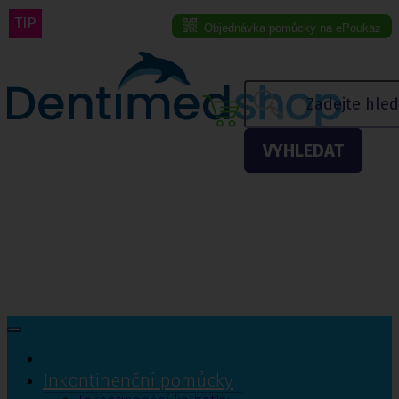
TIP
Objednávka pomůcky na ePoukaz
Menu eshopu
VYHLEDAT
Inkontinenční pomůcky