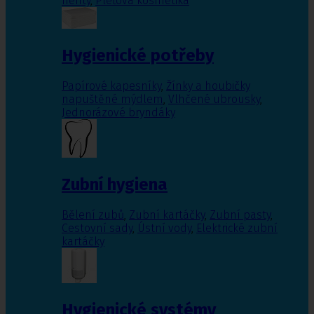
nehty
,
Pleťová kosmetika
Hygienické potřeby
Papírové kapesníky
,
Žínky a houbičky
napuštěné mýdlem
,
Vlhčené ubrousky
,
Jednorázové bryndáky
Zubní hygiena
Bělení zubů
,
Zubní kartáčky
,
Zubní pasty
,
Cestovní sady
,
Ústní vody
,
Elektrické zubní
kartáčky
Hygienické systémy