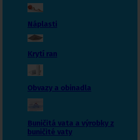
Náplasti
Krytí ran
Obvazy a obinadla
Buničitá vata a výrobky z
buničité vaty