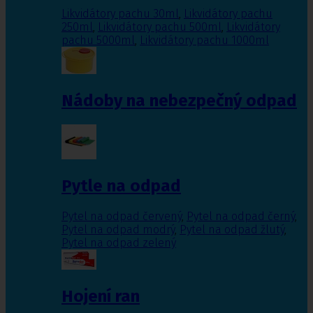
Likvidátory pachu 30ml
,
Likvidátory pachu
250ml
,
Likvidátory pachu 500ml
,
Likvidátory
pachu 5000ml
,
Likvidátory pachu 1000ml
Nádoby na nebezpečný odpad
Pytle na odpad
Pytel na odpad červený
,
Pytel na odpad černý
,
Pytel na odpad modrý
,
Pytel na odpad žlutý
,
Pytel na odpad zelený
Hojení ran