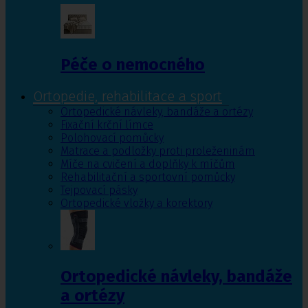
Péče o nemocného
Ortopedie, rehabilitace a sport
Ortopedické návleky, bandáže a ortézy
Fixační krční límce
Polohovací pomůcky
Matrace a podložky proti proleženinám
Míče na cvičení a doplňky k míčům
Rehabilitační a sportovní pomůcky
Tejpovací pásky
Ortopedické vložky a korektory
Ortopedické návleky, bandáže
a ortézy