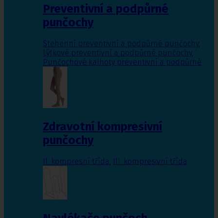
Preventivní a podpůrné
punčochy
Stehenní preventivní a podpůrné punčochy
,
Lýtkové preventivní a podpůrné punčochy
,
Punčochové kalhoty preventivní a podpůrné
Zdravotní kompresivní
punčochy
II. kompresní třída
,
III. kompresivní třída
Navlékače punčoch