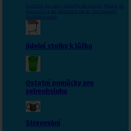
Sedačky do vany
,
Sedačky do sprchy
,
Madla do
koupelny a wc
,
Nástavce na wc pro invalidy
,
Stoličky k vaně
Jídelní stolky k lůžku
Ostatní pomůcky pro
sebeobsluhu
Stravování