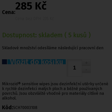
285 Kč
Cena:
Cena bez DPH: 235 Kč
Dostupnost:
skladem
( 5 kusů )
Skladové množství odesíláme následující pracovní den
Vložit do košíku
Mikrozid® sensitive wipes jsou dezinfekční utěrky určené
k rychlé dezinfekci malých ploch a běžně používaných
povrchů. Jsou obzvláště vhodné pro materiály citlivé na
alkohol.
Kód:
SCH70003108