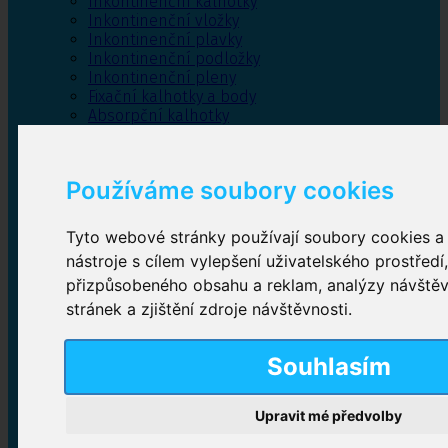
Inkontinenční kalhotky
Inkontinenční vložky
Inkontinenční plavky
Inkontinenční podložky
Inkontinenční pleny
Fixační kalhotky a body
Absorpční kalhotky
Péče o pánevní dno
Bylinky
Používáme soubory cookies
Tyto webové stránky používají soubory cookies a 
Inkontinenční kalhotky
nástroje s cílem vylepšení uživatelského prostředí
přizpůsobeného obsahu a reklam, analýzy návště
Plenkové kalhotky navlékací
,
Plenkové kalhotky
zalepovací
,
Inkontinenční kalhotky dámské
,
stránek a zjištění zdroje návštěvnosti.
Inkontinenční kalhotky pro muže
Souhlasím
Inkontinenční vložky
Upravit mé předvolby