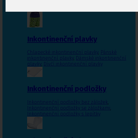
Inkontinenční vložky pro ženy
,
Inkontinenční
vložky pro muže
Inkontinenční plavky
Chlapecké inkontinenční plavky
,
Pánské
inkontinenční plavky
,
Dámské inkontinenční
plavky
,
Dívčí inkontinenční plavky
Inkontinenční podložky
Inkontinenční podložky bez záložek
,
Inkontinenční podložky se záložkami
,
Inkontinenční podložky s lepítky