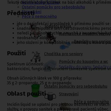
Tekutý dezinfekční přípravek na bázi alkoholů k přímém
Jídelní stolky k lůžku
Ostatní pomůcky pro sebeobsluhu
Stravování
Přednosti
Péče o nemocného
jde o dezinfekční prostředek k přímému použití se
Toaletní křesla
snadná manipulace šetří čas zdravotnickému perso
neředí se, působí rychle, zasychá a nezanechává z
Mechanické invalidní vozíky
neobsahuje aldehydy
Pomůcky pro senior
jeho složení je kompatibilní s materiály z kovu a pl
Použití
Chodítka pro seniory
Pomůcky do koupelny a wc
Spektrum účinnosti:
Sedačky do vany
,
Sedačky 
baktericidní, fungicidní, virucidní (omezené spektrum vir
Obsah účinných látek ve 100 g přípravku:
35 g 2-propanolu, 25 g n-propanolu
Ostatní pomůcky pro sebeobsluhu
Oblast použití
Stravování
Péče o nemocného
Incidin liquid se uplatní pro plošnou dezinfekci ve všec
služby, v provozu sanitek a při přepravě pacientů vůbec.