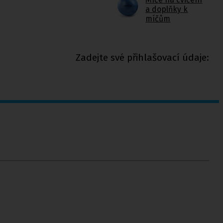
a doplňky k
míčům
Zadejte své přihlašovací údaje: