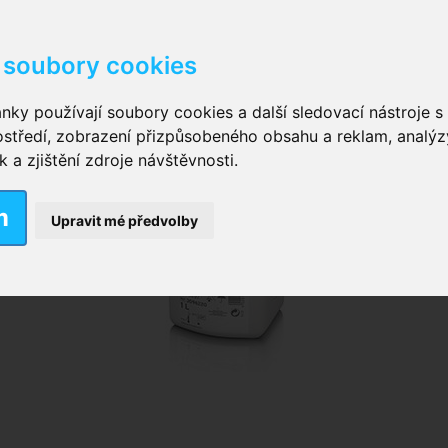
soubory cookies
kové kalhotky zalepovací
,
Inkontinenční kalhotky dámsk
nky používají soubory cookies a další sledovací nástroje s 
ostředí, zobrazení přizpůsobeného obsahu a reklam, analýz
ční vložky pro muže
a zjištění zdroje návštěvnosti.
m
nkontinenční plavky
,
Dámské inkontinenční plavky
,
Dívčí
Upravit mé předvolby
ek
,
Inkontinenční podložky se záložkami
,
Inkontinenční po