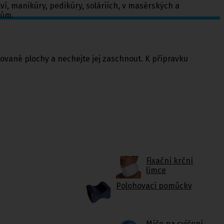
ví, manikúry, pedikúry, soláriích, v masérských a
lům.
ované plochy a nechejte jej zaschnout. K přípravku
Fixační krční
límce
Polohovací pomůcky
Míče na cvičení