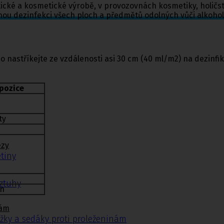
tické a kosmetické výrobě, v provozovnách kosmetiky, holičst
čnou dezinfekci všech ploch a předmětů odolných vůči alkoho
astříkejte ze vzdálenosti asi 30 cm (40 ml/m2) na dezinfik
pozice
ty
ézy
tiny
ýztuhy
in
nám
žky a sedáky proti proleženinám