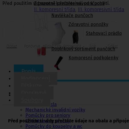
Před použitím si pozorně přečtěte návod k použití.
Zdravotní kompresivní punčochy
II. kompresní třída
,
III. kompresivní třída
Navlékače punčoch
Zdravotní ponožky
Stahovací prádlo
Dotaz
Porovnat
Hlídač cen
Doporučit
Tisk
Sdílet
Doplňkový sortiment punčoch
Kompresní podkolenky
Popis
Hodnocení
Diskuze
Pomůcky pro
Dopravné
sebeobsluhu
Soubory
Toaletní křesla
Mechanické invalidní vozíky
Pomůcky pro seniory
Před použitím si vždy přečtěte údaje na obalu a připoj
Chodítka pro seniory
Pomůcky do koupelny a wc