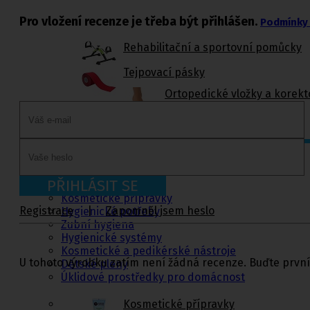
Pro vložení recenze je třeba být přihlášen.
Podmínky 
Rehabilitační a sportovní pomůcky
Tejpovací pásky
Ortopedické vložky a korekt
Kosmetika a
hygiena, Dětské
pleny
PŘIHLÁSIT SE
Kosmetické přípravky
Registrace
|
Zapomněl jsem heslo
Hygienické potřeby
Zubní hygiena
Hygienické systémy
Kosmetické a pedikérské nástroje
U tohoto výrobku zatím není žádná recenze. Buďte první
Dětské pleny
Úklidové prostředky pro domácnost
Kosmetické přípravky