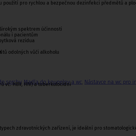
u použití pro rychlou a bezpečnou dezinfekci předmětů a plo
 širokým spektrem účinnosti
nálu i pacientům
bytková rezidua
y
astů odolných vůči alkoholu
do sprchy
,
Madla do koupelny a wc
,
Nástavce na wc pro i
ů vč. HBV, HIV) a tuberkulocidní
h typech zdravotnických zařízení, je ideální pro stomatologi