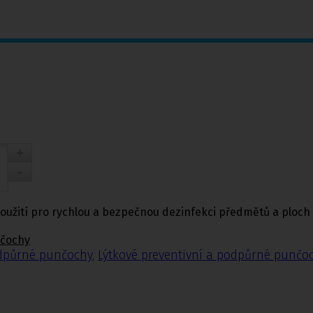
oužití pro rychlou a bezpečnou dezinfekci předmětů a ploch
nčochy
odpůrné punčochy
,
Lýtkové preventivní a podpůrné punčo