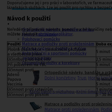
Doporučujeme jej i pro práci v laboratořích, ve farmaceu
lázeňských službách. Lze jej použít pro rychlou a bezpe
Ortopedie,
Návod k použití
rehabilitace a
sport
Neředěný přípravek naneste pomocí suché buničiny nebo n
Ortopedické návleky, bandáže a ortézy
můžete zakoupit
sprayový aplikátor
.
Fixační krční límce
Polohovací pomůcky
Matrace a podložky proti proleženinám
Použití
Doba ex
Míče na cvičení a doplňky k míčům
Plošná dezinfekce – nemocniční profylaxe
5 minut
Rehabilitační a sportovní pomůcky
a všeobecná praxe
Tejpovací pásky
Účinnost proti HBV, HIV
2,5 minu
Ortopedické vložky a korektory
Při podezření na TBC
5 minut
Účinnost proti
Ortopedické návleky, bandáže a ort
Adeno
5 minut
Dolní končetiny
,
Trup
,
Horní konče
Papova
10 minut
Vaccinia
5 minut
Účinnost proti rotavirům
1 minuta
Krční límce s výztuhou
,
Krční límce bez v
Účinnost proti plísním
5 - 30 m
Matrace a podložky proti proleženi
Matrace proti proleženinám
,
Podlo