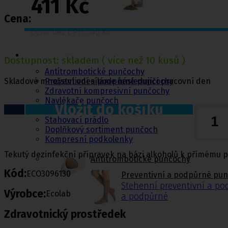
411 Kč
Cena:
Cena bez DPH: 340 Kč
Punčochy,
ponožky
Dostupnost:
skladem
( více než 10 kusů )
Antitrombotické punčochy
Skladové množství odesíláme následující pracovní den
Preventivní a podpůrné punčochy
Zdravotní kompresivní punčochy
Navlékače punčoch
Vložit do košíku
Zdravotní ponožky
Stahovací prádlo
Doplňkový sortiment punčoch
Kompresní podkolenky
Tekutý dezinfekční přípravek na bázi alkoholů k přímému p
Antitrombotické punčochy
Kód:
ECO3096130
Preventivní a podpůrné pu
Stehenní preventivní a p
Výrobce:
Ecolab
a podpůrné
Zdravotnický prostředek