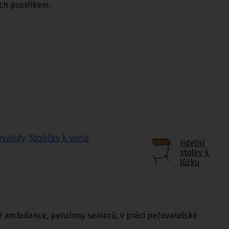
ch postřikem.
nvalidy
,
Stoličky k vaně
Jídelní
stolky k
lůžku
cké ambulance, penziony seniorů, v práci pečovatelské