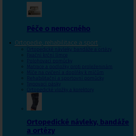
Péče o nemocného
Ortopedie, rehabilitace a sport
Ortopedické návleky, bandáže a ortézy
Fixační krční límce
Polohovací pomůcky
Matrace a podložky proti proleženinám
Míče na cvičení a doplňky k míčům
Rehabilitační a sportovní pomůcky
Tejpovací pásky
Ortopedické vložky a korektory
Ortopedické návleky, bandáže
a ortézy