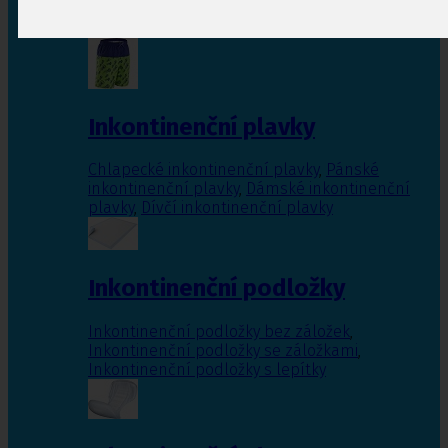
Inkontinenční vložky pro ženy
,
Inkontinenční
vložky pro muže
Inkontinenční plavky
Chlapecké inkontinenční plavky
,
Pánské
inkontinenční plavky
,
Dámské inkontinenční
plavky
,
Dívčí inkontinenční plavky
Inkontinenční podložky
Inkontinenční podložky bez záložek
,
Inkontinenční podložky se záložkami
,
Inkontinenční podložky s lepítky