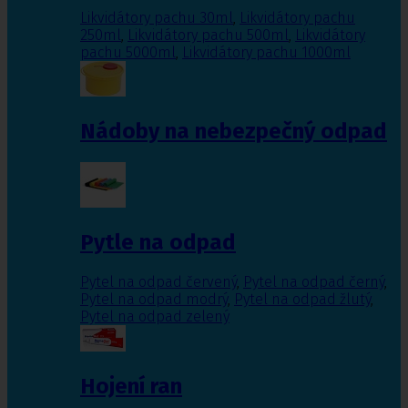
Likvidátory pachu 30ml
,
Likvidátory pachu
250ml
,
Likvidátory pachu 500ml
,
Likvidátory
pachu 5000ml
,
Likvidátory pachu 1000ml
Nádoby na nebezpečný odpad
Pytle na odpad
Pytel na odpad červený
,
Pytel na odpad černý
,
Pytel na odpad modrý
,
Pytel na odpad žlutý
,
Pytel na odpad zelený
Hojení ran