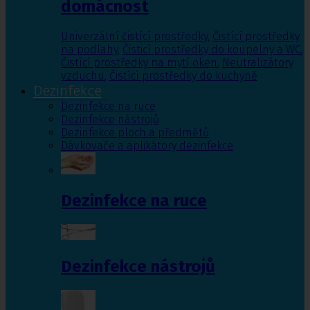
domácnost
Univerzální čistící prostředky
,
Čistící prostředky
na podlahy
,
Čisticí prostředky do koupelny a WC
,
Čistící prostředky na mytí oken
,
Neutralizátory
vzduchu
,
Čistící prostředky do kuchyně
Dezinfekce
Dezinfekce na ruce
Dezinfekce nástrojů
Dezinfekce ploch a předmětů
Dávkovače a aplikátory dezinfekce
Dezinfekce na ruce
Dezinfekce nástrojů