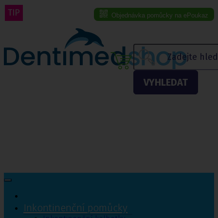
TIP
Objednávka pomůcky na ePoukaz
Menu eshopu
VYHLEDAT
Inkontinenční pomůcky