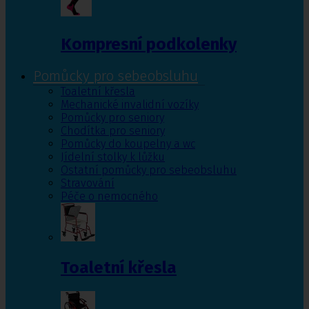
Kompresní podkolenky
Pomůcky pro sebeobsluhu
Toaletní křesla
Mechanické invalidní vozíky
Pomůcky pro seniory
Chodítka pro seniory
Pomůcky do koupelny a wc
Jídelní stolky k lůžku
Ostatní pomůcky pro sebeobsluhu
Stravování
Péče o nemocného
Toaletní křesla