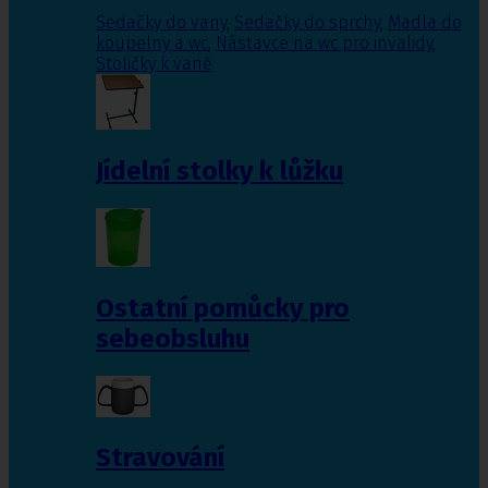
Sedačky do vany
,
Sedačky do sprchy
,
Madla do
koupelny a wc
,
Nástavce na wc pro invalidy
,
Stoličky k vaně
Jídelní stolky k lůžku
Ostatní pomůcky pro
sebeobsluhu
Stravování