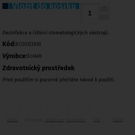
Vložit do košíku
Dezinfekce a čištění stomatologických nástrojů.
Kód:
ECO3122610
Výrobce:
Ecolab
Zdravotnický prostředek
Před použitím si pozorně přečtěte návod k použití.
Dotaz
Porovnat
Hlídač cen
Doporučit
Tisk
Sdílet