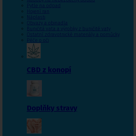
Pytle na odpad
Hojení ran
Náplasti
Obvazy a obinadla
Buničitá vata a výrobky z buničité vaty
Ostatní zdravotnické materiály a pomůcky
Péče o oči
CBD z konopí
Doplňky stravy