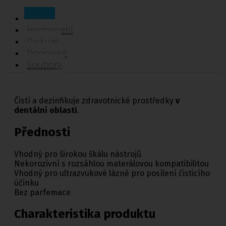
Popis
Hodnocení
Diskuze
Dopravné
Soubory
Čistí a dezinfikuje zdravotnické prostředky
v
dentální oblasti
.
Přednosti
Vhodný pro širokou škálu nástrojů
Nekorozivní s rozsáhlou materálovou kompatibilitou
Vhodný pro ultrazvukové lázně pro posílení čisticího
účinku
Bez parfemace
Charakteristika produktu