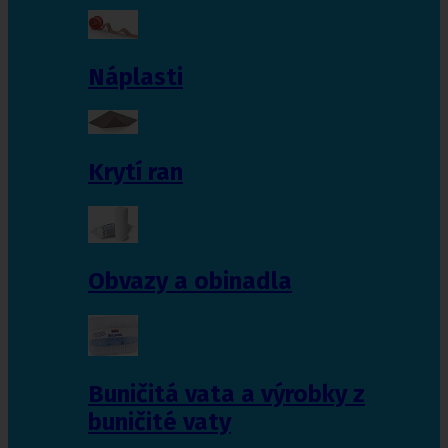
Náplasti
Krytí ran
Obvazy a obinadla
Buničitá vata a výrobky z
buničité vaty