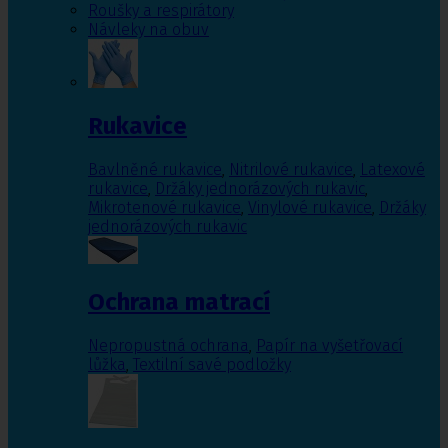
Roušky a respirátory
Návleky na obuv
Rukavice
Bavlněné rukavice
,
Nitrilové rukavice
,
Latexové
rukavice
,
Držáky jednorázových rukavic
,
Mikrotenové rukavice
,
Vinylové rukavice
,
Držáky
jednorázových rukavic
Ochrana matrací
Nepropustná ochrana
,
Papír na vyšetřovací
lůžka
,
Textilní savé podložky