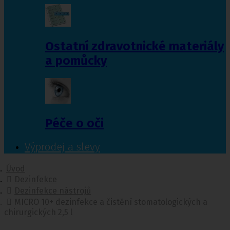
Ostatní zdravotnické materiály
a pomůcky
Péče o oči
Výprodej a slevy
Úvod
Dezinfekce
Dezinfekce nástrojů
MICRO 10+ dezinfekce a čistění stomatologických a
chirurgických 2,5 l