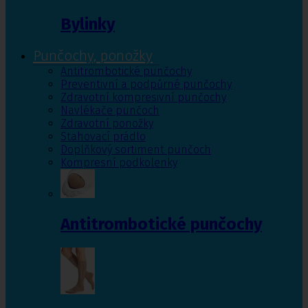
Bylinky
Punčochy, ponožky
Antitrombotické punčochy
Preventivní a podpůrné punčochy
Zdravotní kompresivní punčochy
Navlékače punčoch
Zdravotní ponožky
Stahovací prádlo
Doplňkový sortiment punčoch
Kompresní podkolenky
Antitrombotické punčochy