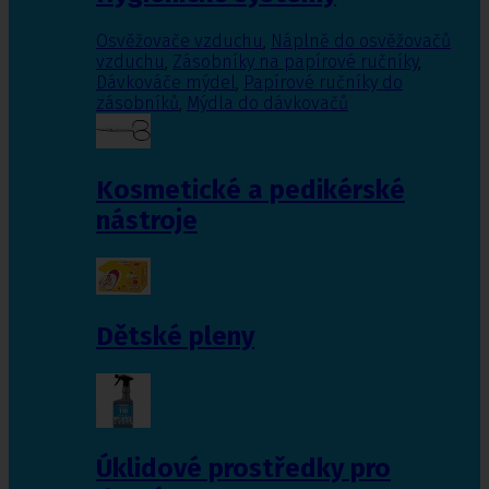
Osvěžovače vzduchu
,
Náplně do osvěžovačů
vzduchu
,
Zásobníky na papírové ručníky
,
Dávkováče mýdel
,
Papírové ručníky do
zásobníků
,
Mýdla do dávkovačů
Kosmetické a pedikérské
nástroje
Dětské pleny
Úklidové prostředky pro