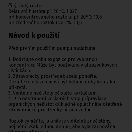
Čirý, žlutý roztok
Relativní hustota při 20°C: 1,027
pH koncentrovaného roztoku při 20°C: 10,6
pH zředěného roztoku ve 2%: 10,6
Návod k použití
Před prvním použitím pumpu natlakujte.
1. Dodržujte dobu expozice pro vybranou
koncentraci. Může být používáno v ultrazvukových
čističkách.
2. Zdravonický prostředek zcela ponořte.
Dezinfekční lázeň musí být během doby kontaktu
přikrytá.
3. Viditelné nečistoty očistěte kartáčkem.
4. Pro odstranění veškerých stop přípravku a
organických nečistot důkladně opláchněte ošetřené
zdravotnické prostředky pitnou vodou.
Roztok vyměňte, jakmile je viditelně znečištěný,
nejméně však jednou denně, aby byla zachována