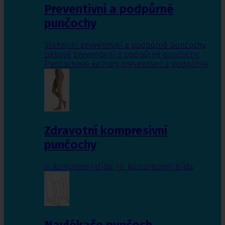
Preventivní a podpůrné
punčochy
Stehenní preventivní a podpůrné punčochy
,
Lýtkové preventivní a podpůrné punčochy
,
Punčochové kalhoty preventivní a podpůrné
Zdravotní kompresivní
punčochy
II. kompresní třída
,
III. kompresivní třída
Navlékače punčoch