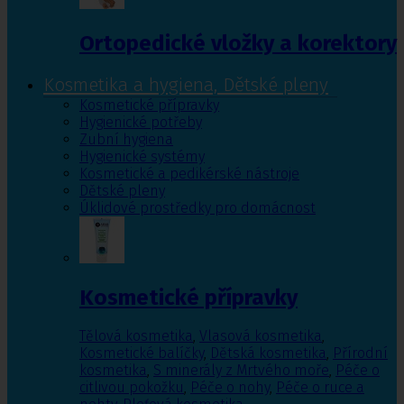
Ortopedické vložky a korektory
Kosmetika a hygiena, Dětské pleny
Kosmetické přípravky
Hygienické potřeby
Zubní hygiena
Hygienické systémy
Kosmetické a pedikérské nástroje
Dětské pleny
Úklidové prostředky pro domácnost
Kosmetické přípravky
Tělová kosmetika
,
Vlasová kosmetika
,
Kosmetické balíčky
,
Dětská kosmetika
,
Přírodní
kosmetika
,
S minerály z Mrtvého moře
,
Péče o
citlivou pokožku
,
Péče o nohy
,
Péče o ruce a