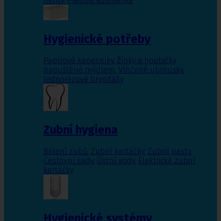
nehty
,
Pleťová kosmetika
Hygienické potřeby
Papírové kapesníky
,
Žínky a houbičky
napuštěné mýdlem
,
Vlhčené ubrousky
,
Jednorázové bryndáky
Zubní hygiena
Bělení zubů
,
Zubní kartáčky
,
Zubní pasty
,
Cestovní sady
,
Ústní vody
,
Elektrické zubní
kartáčky
Hygienické systémy