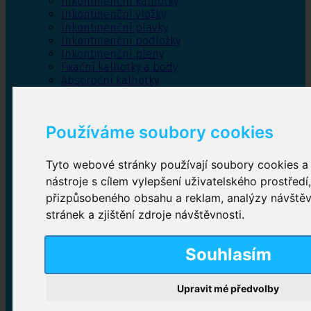
Inkontinenční kalhotky
Inkontinenční vložky
Inkontinenční plavky
Inkontinenční podložky
Inkontinenční pleny
Fixační kalhotky a body
Absorpční kalhotky
Péče o pánevní dno
Bylinky
Používáme soubory cookies
Tyto webové stránky používají soubory cookies a 
Inkontinenční kalhotky
nástroje s cílem vylepšení uživatelského prostředí
přizpůsobeného obsahu a reklam, analýzy návště
Plenkové kalhotky navlékací
,
Plenkové kalhotky
zalepovací
,
Inkontinenční kalhotky dámské
,
stránek a zjištění zdroje návštěvnosti.
Inkontinenční kalhotky pro muže
Souhlasím
Inkontinenční vložky
Upravit mé předvolby