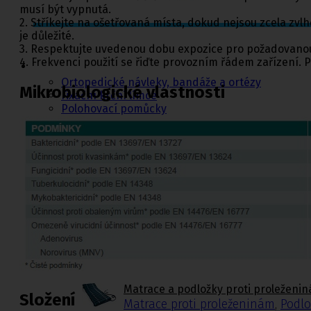
musí být vypnutá.
2. Stříkejte na ošetřovaná místa, dokud nejsou zcela zvl
je důležité.
Ortopedie,
3. Respektujte uvedenou dobu expozice pro požadovanou 
rehabilitace a
4. Frekvenci použití se řiďte provozním řádem zařízení.
sport
Ortopedické návleky, bandáže a ortézy
Mikrobiologické vlastnosti
Fixační krční límce
Polohovací pomůcky
Matrace a podložky proti proleženinám
Míče na cvičení a doplňky k míčům
Rehabilitační a sportovní pomůcky
Tejpovací pásky
Ortopedické vložky a korektory
Ortopedické návleky, bandáže a ort
Dolní končetiny
,
Trup
,
Horní konče
Krční límce s výztuhou
,
Krční límce bez v
Matrace a podložky proti proleženi
Složení
Matrace proti proleženinám
,
Podlo