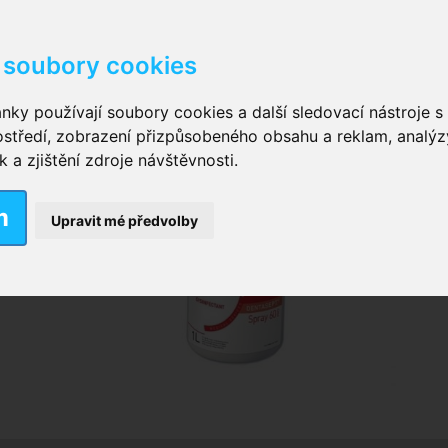
soubory cookies
kové kalhotky zalepovací
,
Inkontinenční kalhotky dámsk
nky používají soubory cookies a další sledovací nástroje s 
ostředí, zobrazení přizpůsobeného obsahu a reklam, analýz
ční vložky pro muže
a zjištění zdroje návštěvnosti.
m
nkontinenční plavky
,
Dámské inkontinenční plavky
,
Dívčí
Upravit mé předvolby
ek
,
Inkontinenční podložky se záložkami
,
Inkontinenční po