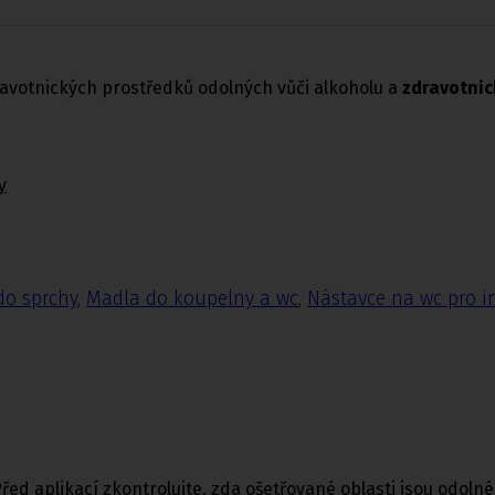
avotnických prostředků odolných vůči alkoholu a
zdravotnic
y
do sprchy
,
Madla do koupelny a wc
,
Nástavce na wc pro i
d aplikací zkontrolujte, zda ošetřované oblasti jsou odolné v