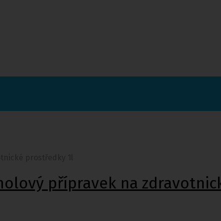
tnické prostředky 1l
olový přípravek na zdravotnick