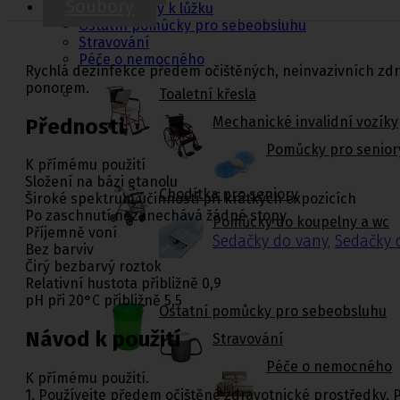
Soubory
Jídelní stolky k lůžku
Ostatní pomůcky pro sebeobsluhu
Stravování
Péče o nemocného
Rychlá dezinfekce předem očištěných, neinvazivních zdr
ponorem.
Toaletní křesla
Mechanické invalidní vozíky
Přednosti
Pomůcky pro senior
K přímému použití
Složení na bázi etanolu
Chodítka pro seniory
Široké spektrum účinnosti při krátkých expozicích
Po zaschnutí nezanechává žádné stopy
Pomůcky do koupelny a wc
Příjemně voní
Sedačky do vany
,
Sedačky 
Bez barviv
Čirý bezbarvý roztok
Relativní hustota přibližně 0,9
pH při 20°C přibližně 5,5
Ostatní pomůcky pro sebeobsluhu
Návod k použití
Stravování
Péče o nemocného
K přímému použití.
1. Používejte předem očištěné zdravotnické prostředky. Pře