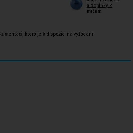
a doplňky k
míčům
umentaci, která je k dispozici na vyžádání.