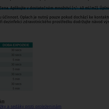
hčena. Aplikujte v dostatečném množství (+/- 40 ml/m2). Úplné
účinnost. Oplach je nutný pouze pokud dochází ke kontaktu 
 Při dezinfekci zdravotnického prostředku dodržujte návod vý
ézy
tiny
ýztuhy
nám
žky a sedáky proti proleženinám