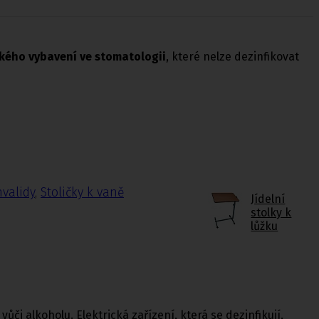
kého vybavení ve stomatologii
, které nelze dezinfikovat
nvalidy
,
Stoličky k vaně
Jídelní
stolky k
lůžku
ůči alkoholu. Elektrická zařízení, která se dezinfikují,