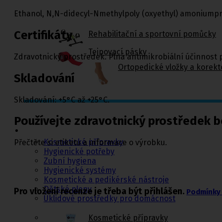
Ethanol, N,N-didecyl-Nmethylpoly (oxyethyl) amoniumpr
Certifikáty
Rehabilitační a sportovní pomůcky
Tejpovací pásky
Zdravotnický prostředek. Plná antimikrobiální účinnost 
Ortopedické vložky a korekt
Skladování
Skladování: +5°C až +25°C.
Kosmetika a
Používejte zdravotnický prostředek 
hygiena, Dětské
pleny
Kosmetické přípravky
Přečtěte si etiketu a informace o výrobku.
Hygienické potřeby
Zubní hygiena
Hygienické systémy
Kosmetické a pedikérské nástroje
Dětské pleny
Pro vložení recenze je třeba být přihlášen.
Podmínky 
Úklidové prostředky pro domácnost
Kosmetické přípravky