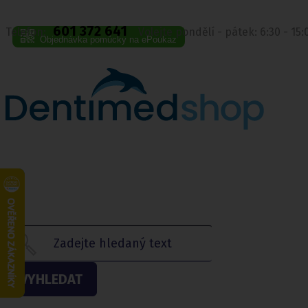
601 372 641
Telefon:
Volejte pondělí - pátek: 6:30 - 15
Objednávka pomůcky na ePoukaz
VYHLEDAT