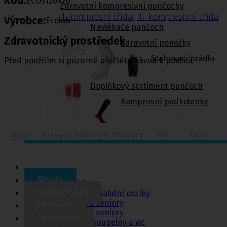
Kód:
ECO3126920
Zdravotní kompresivní punčochy
II. kompresní třída
,
III. kompresivní třída
Výrobce:
Ecolab
Navlékače punčoch
Zdravotnický prostředek
Zdravotní ponožky
Stahovací prádlo
Před použitím si pozorně přečtěte návod k použití.
Doplňkový sortiment punčoch
Kompresní podkolenky
Dotaz
Porovnat
Hlídač cen
Doporučit
Tisk
Sdílet
Pomůcky pro
sebeobsluhu
Popis
Toaletní křesla
Hodnocení
Mechanické invalidní vozíky
Pomůcky pro seniory
Diskuze
Chodítka pro seniory
Dopravné
Pomůcky do koupelny a wc