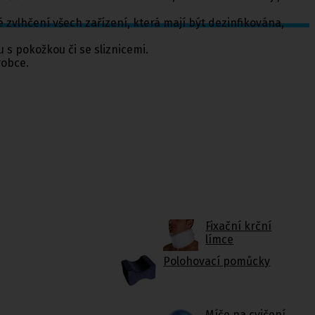
 zvlhčení všech zařízení, která mají být dezinfikována,
s pokožkou či se sliznicemi.
robce.
Fixační krční
límce
Polohovací pomůcky
Míče na cvičení