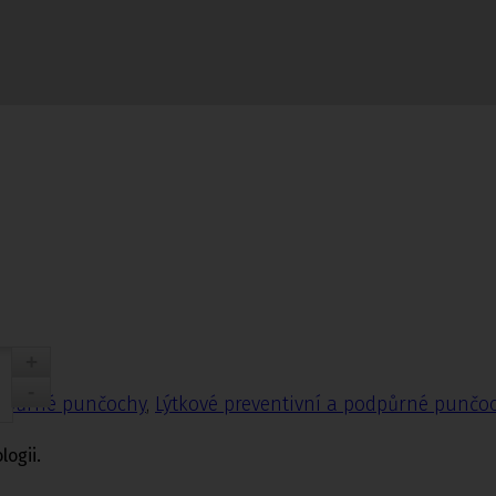
nčochy
odpůrné punčochy
,
Lýtkové preventivní a podpůrné punčo
ogii.