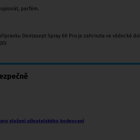
opionát, parfém.
přípravku Dentasept Spray 60 Pro je zahrnuta ve vědecké dok
ory
bezpečně
pro vložení uživatelského hodnocení