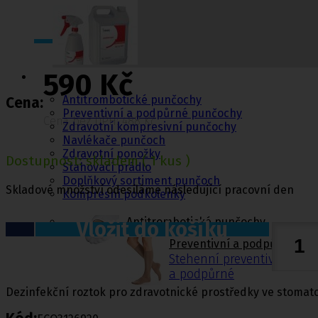
Punčochy,
590 Kč
ponožky
Antitrombotické punčochy
Cena:
Preventivní a podpůrné punčochy
Cena bez DPH: 488 Kč
Zdravotní kompresivní punčochy
Navlékače punčoch
Zdravotní ponožky
Dostupnost:
skladem
( 1 kus )
Stahovací prádlo
Doplňkový sortiment punčoch
Skladové množství odesíláme následující pracovní den
Kompresní podkolenky
Antitrombotické punčochy
Vložit do košíku
Preventivní a podpůrné pu
Stehenní preventivní a p
a podpůrné
Dezinfekční roztok pro zdravotnické prostředky ve stomatol