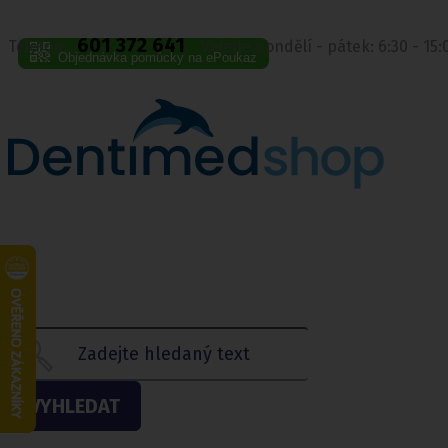
601 372 641
Telefon:
Volejte pondělí - pátek: 6:30 - 15
Objednávka pomůcky na ePoukaz
VYHLEDAT