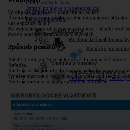
Jídelní stolky k lůžku
Ostatní pomůcky pro sebeobsluhu
Výrobek je připraven k okamžitému použití
Stravování
Dezinfekce je kompatibilní s celou řadou materiálů jako ni
Péče o nemocného
Čas expozice 15 min
Má vynikající mikrobiologickou účinnost - působí proti
Toaletní křesla
Možno použít v ultrazvukových myčkách
Mechanické invalidní vozíky
Způsob použití
Pomůcky pro senior
Nalijte Dentasept Special Rotative do namáčecí nádrže.
Chodítka pro seniory
Neřeďte.
Nástroje zcela ponořte do roztoku, zakryjte a nechte pů
Pomůcky do koupelny a wc
Vyjměte nástroje z roztoku a opláchněte pod tekoucí vo
Sedačky do vany
,
Sedačky 
Nástroje řádně osušte a připravte ke sterilizaci.
Ostatní pomůcky pro sebeobsluhu
Stravování
Péče o nemocného