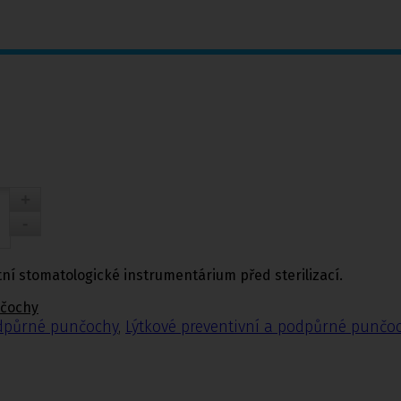
atní stomatologické instrumentárium před sterilizací.
nčochy
odpůrné punčochy
,
Lýtkové preventivní a podpůrné punčo