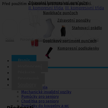
Zdravotní kompresivní punčochy
Před použitím si pozorně přečtěte návod k použití.
II. kompresní třída
,
III. kompresivní třída
Navlékače punčoch
Zdravotní ponožky
Stahovací prádlo
Dotaz
Porovnat
Hlídač cen
Doporučit
Tisk
Sdílet
Doplňkový sortiment punčoch
Kompresní podkolenky
Popis
Hodnocení
Diskuze
Pomůcky pro
Dopravné
sebeobsluhu
Soubory
Toaletní křesla
Mechanické invalidní vozíky
Pomůcky pro seniory
Chodítka pro seniory
Pomůcky do koupelny a wc
Přednosti