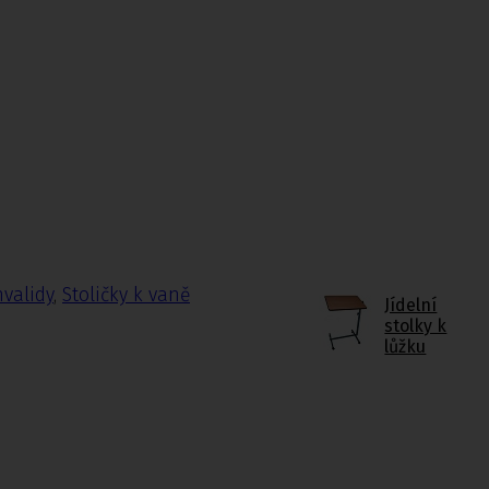
nvalidy
,
Stoličky k vaně
Jídelní
stolky k
lůžku