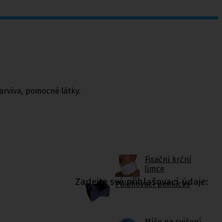
arviva, pomocné látky.
Fixační krční
límce
Zadejte své přihlašovací údaje:
Polohovací pomůcky
Míče na cvičení