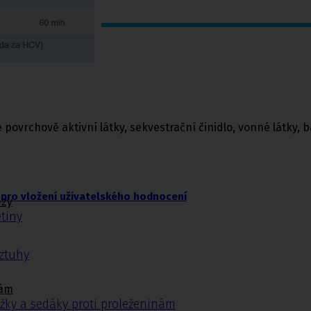
vrchově aktivní látky, sekvestrační činidlo, vonné látky, b
pro vložení uživatelského hodnocení
ézy
tiny
ýztuhy
nám
žky a sedáky proti proleženinám