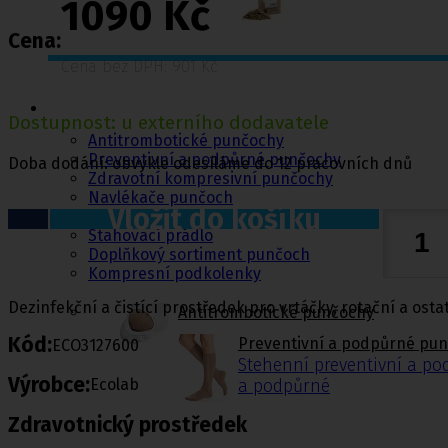
1090 Kč
Cena:
Cena bez DPH: 901 Kč
Punčochy,
ponožky
Dostupnost: u externího dodavatele
Antitrombotické punčochy
Preventivní a podpůrné punčochy
Doba dodání: obvykle odesíláme do 12 pracovních dnů
Zdravotní kompresivní punčochy
Navlékače punčoch
Vložit do košíku
Zdravotní ponožky
Stahovací prádlo
Doplňkový sortiment punčoch
Kompresní podkolenky
Dezinfekční a čistící prostředek pro vrtáčky, rotační a ost
Antitrombotické punčochy
Kód:
Preventivní a podpůrné pu
ECO3127600
Stehenní preventivní a p
Výrobce:
Ecolab
a podpůrné
Zdravotnický prostředek