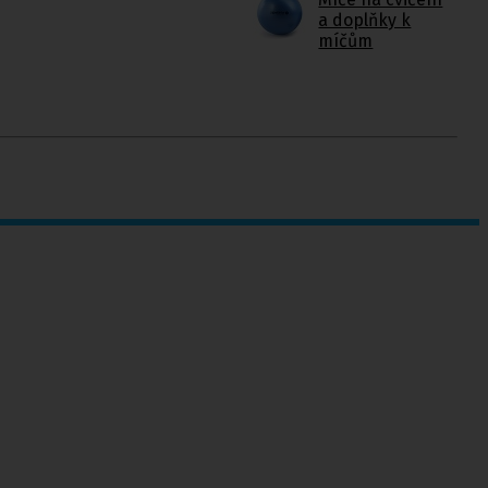
a doplňky k
míčům