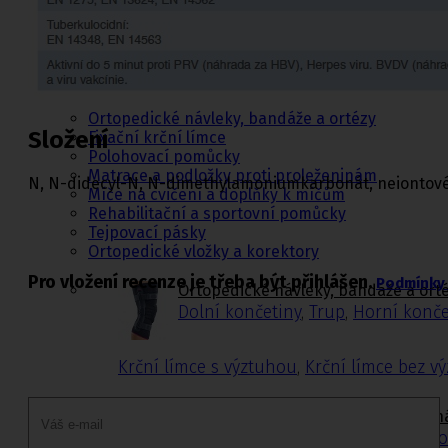
Ortopedie,
rehabilitace a
sport
Ortopedické návleky, bandáže a ortézy
Složení
Fixační krční límce
Polohovací pomůcky
Matrace a podložky proti proleženinám
N, N-didecyl-N, N-dimethylamoniumkarbonát, neiontové po
Míče na cvičení a doplňky k míčům
Rehabilitační a sportovní pomůcky
Tejpovací pásky
Ortopedické vložky a korektory
Pro vložení recenze je třeba být přihlášen.
Podmínky 
Ortopedické návleky, bandáže a ort
Dolní končetiny
,
Trup
,
Horní konče
Krční límce s výztuhou
,
Krční límce bez v
Matrace a podložky proti proleženi
Matrace proti proleženinám
,
Podlo