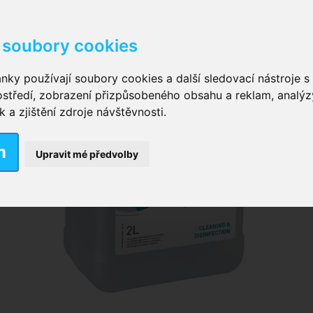
soubory cookies
kové kalhotky zalepovací
,
Inkontinenční kalhotky dámsk
nky používají soubory cookies a další sledovací nástroje s 
ostředí, zobrazení přizpůsobeného obsahu a reklam, analýz
ční vložky pro muže
a zjištění zdroje návštěvnosti.
m
nkontinenční plavky
,
Dámské inkontinenční plavky
,
Dívčí
Upravit mé předvolby
ek
,
Inkontinenční podložky se záložkami
,
Inkontinenční po