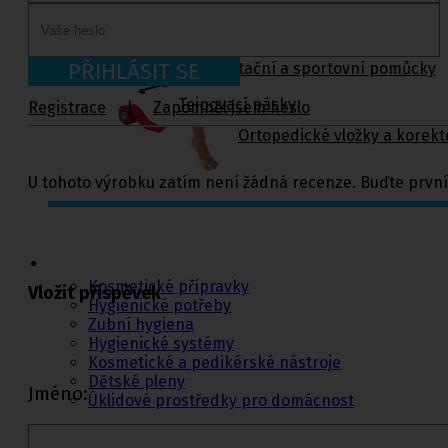
PŘIHLÁSIT SE
Rehabilitační a sportovní pomůcky
Tejpovací pásky
Registrace
|
Zapomněl jsem heslo
Ortopedické vložky a korekt
U tohoto výrobku zatím není žádná recenze. Buďte první
Kosmetika a
hygiena, Dětské
pleny
Kosmetické přípravky
Vložit příspěvek
Hygienické potřeby
Zubní hygiena
Hygienické systémy
Kosmetické a pedikérské nástroje
Dětské pleny
Jméno:
Úklidové prostředky pro domácnost
Kosmetické přípravky