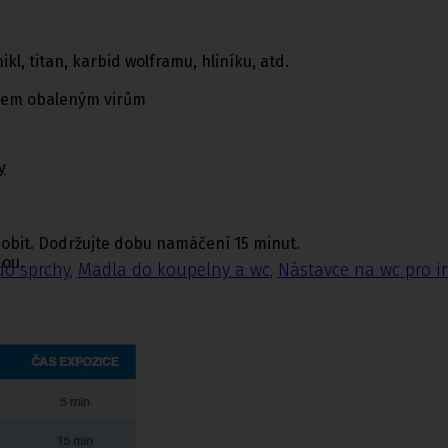
kl, titan, karbid wolframu, hliníku, atd.
 všem obaleným virům
y
sobit. Dodržujte dobu namáčení 15 minut.
dou.
do sprchy
,
Madla do koupelny a wc
,
Nástavce na wc pro i