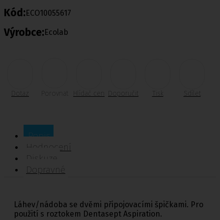
Kód:
ECO10055617
Výrobce:
Ecolab
Dotaz
Porovnat
Hlídač cen
Doporučit
Tisk
Sdílet
Popis
Hodnocení
Diskuze
Dopravné
Láhev/nádoba se dvěmi připojovacími špičkami. Pro
použití s roztokem Dentasept Aspiration.