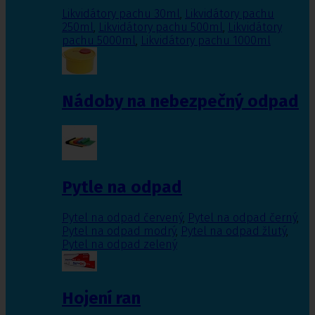
Likvidátory pachu 30ml
,
Likvidátory pachu
250ml
,
Likvidátory pachu 500ml
,
Likvidátory
pachu 5000ml
,
Likvidátory pachu 1000ml
Nádoby na nebezpečný odpad
Pytle na odpad
Pytel na odpad červený
,
Pytel na odpad černý
,
Pytel na odpad modrý
,
Pytel na odpad žlutý
,
Pytel na odpad zelený
Hojení ran