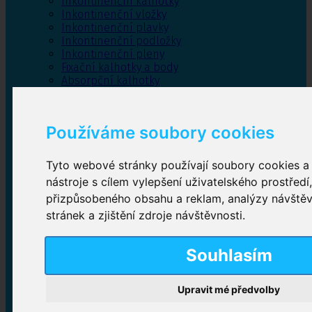
Inkontinenční kalhotky
Inkontinenční vložky
Inkontinenční plavky
Inkontinenční podložky
Inkontinenční pleny
Fixační kalhotky a body
Absorpční kalhotky
Péče o pánevní dno
Bylinky
Používáme soubory cookies
Tyto webové stránky používají soubory cookies a 
Inkontinenční kalhotky
nástroje s cílem vylepšení uživatelského prostředí
přizpůsobeného obsahu a reklam, analýzy návště
Plenkové kalhotky navlékací
,
Plenkové kalhotky
zalepovací
,
Inkontinenční kalhotky dámské
,
stránek a zjištění zdroje návštěvnosti.
Inkontinenční kalhotky pro muže
Souhlasím
Inkontinenční vložky
Upravit mé předvolby