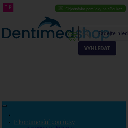
TIP
Objednávka pomůcky na ePoukaz
Menu eshopu
VYHLEDAT
Inkontinenční pomůcky