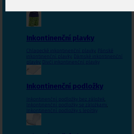
Inkontinenční vložky pro ženy
,
Inkontinenční
vložky pro muže
Inkontinenční plavky
Chlapecké inkontinenční plavky
,
Pánské
inkontinenční plavky
,
Dámské inkontinenční
plavky
,
Dívčí inkontinenční plavky
Inkontinenční podložky
Inkontinenční podložky bez záložek
,
Inkontinenční podložky se záložkami
,
Inkontinenční podložky s lepítky