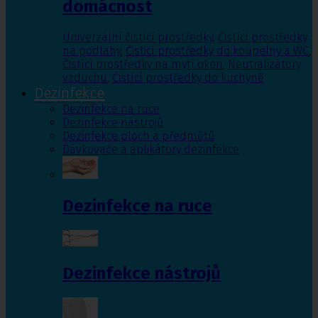
domácnost
Univerzální čistící prostředky
,
Čistící prostředky
na podlahy
,
Čisticí prostředky do koupelny a WC
,
Čistící prostředky na mytí oken
,
Neutralizátory
vzduchu
,
Čistící prostředky do kuchyně
Dezinfekce
Dezinfekce na ruce
Dezinfekce nástrojů
Dezinfekce ploch a předmětů
Dávkovače a aplikátory dezinfekce
Dezinfekce na ruce
Dezinfekce nástrojů