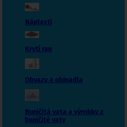
Náplasti
Krytí ran
Obvazy a obinadla
Buničitá vata a výrobky z
buničité vaty