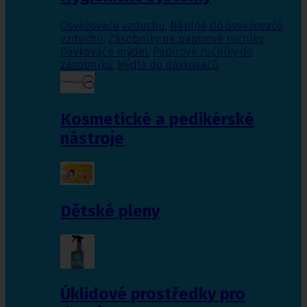
Osvěžovače vzduchu
,
Náplně do osvěžovačů
vzduchu
,
Zásobníky na papírové ručníky
,
Dávkováče mýdel
,
Papírové ručníky do
zásobníků
,
Mýdla do dávkovačů
Kosmetické a pedikérské
nástroje
Dětské pleny
Úklidové prostředky pro