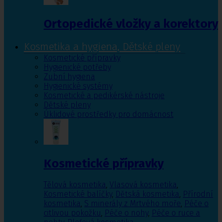
Ortopedické vložky a korektory
Kosmetika a hygiena, Dětské pleny
Kosmetické přípravky
Hygienické potřeby
Zubní hygiena
Hygienické systémy
Kosmetické a pedikérské nástroje
Dětské pleny
Úklidové prostředky pro domácnost
Kosmetické přípravky
Tělová kosmetika
,
Vlasová kosmetika
,
Kosmetické balíčky
,
Dětská kosmetika
,
Přírodní
kosmetika
,
S minerály z Mrtvého moře
,
Péče o
citlivou pokožku
,
Péče o nohy
,
Péče o ruce a