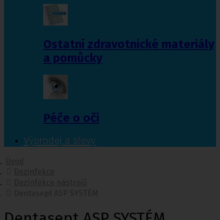
Ostatní zdravotnické materiály
a pomůcky
Péče o oči
Výprodej a slevy
Úvod
Dezinfekce
Dezinfekce nástrojů
Dentasept ASP SYSTÉM
Dentasept ASP SYSTÉM