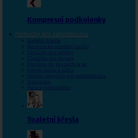
Kompresní podkolenky
Pomůcky pro sebeobsluhu
Toaletní křesla
Mechanické invalidní vozíky
Pomůcky pro seniory
Chodítka pro seniory
Pomůcky do koupelny a wc
Jídelní stolky k lůžku
Ostatní pomůcky pro sebeobsluhu
Stravování
Péče o nemocného
Toaletní křesla