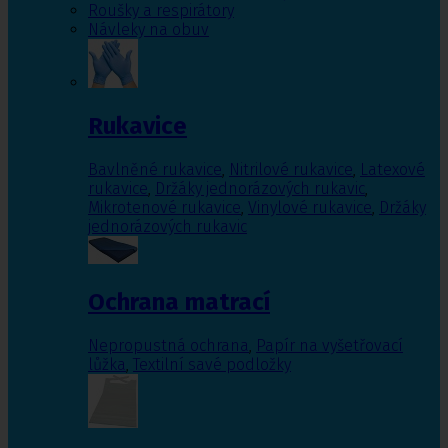
Roušky a respirátory
Návleky na obuv
Rukavice
Bavlněné rukavice
,
Nitrilové rukavice
,
Latexové
rukavice
,
Držáky jednorázových rukavic
,
Mikrotenové rukavice
,
Vinylové rukavice
,
Držáky
jednorázových rukavic
Ochrana matrací
Nepropustná ochrana
,
Papír na vyšetřovací
lůžka
,
Textilní savé podložky