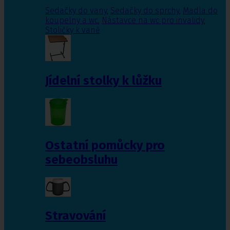
Sedačky do vany
,
Sedačky do sprchy
,
Madla do
koupelny a wc
,
Nástavce na wc pro invalidy
,
Stoličky k vaně
Jídelní stolky k lůžku
Ostatní pomůcky pro
sebeobsluhu
Stravování