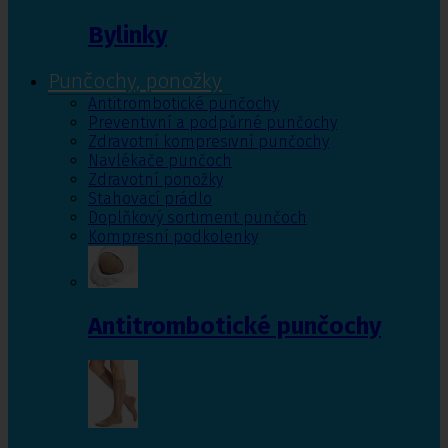
Bylinky
Punčochy, ponožky
Antitrombotické punčochy
Preventivní a podpůrné punčochy
Zdravotní kompresivní punčochy
Navlékače punčoch
Zdravotní ponožky
Stahovací prádlo
Doplňkový sortiment punčoch
Kompresní podkolenky
Antitrombotické punčochy