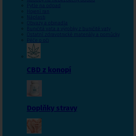
Pytle na odpad
Hojení ran
Náplasti
Obvazy a obinadla
Buničitá vata a výrobky z buničité vaty
Ostatní zdravotnické materiály a pomůcky
Péče o oči
CBD z konopí
Doplňky stravy