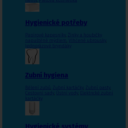
nehty
,
Pleťová kosmetika
Hygienické potřeby
Papírové kapesníky
,
Žínky a houbičky
napuštěné mýdlem
,
Vlhčené ubrousky
,
Jednorázové bryndáky
Zubní hygiena
Bělení zubů
,
Zubní kartáčky
,
Zubní pasty
,
Cestovní sady
,
Ústní vody
,
Elektrické zubní
kartáčky
Hygienické systémy