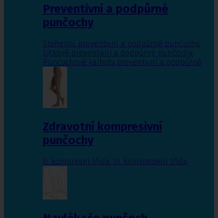
Preventivní a podpůrné
punčochy
Stehenní preventivní a podpůrné punčochy
,
Lýtkové preventivní a podpůrné punčochy
,
Punčochové kalhoty preventivní a podpůrné
Zdravotní kompresivní
punčochy
II. kompresní třída
,
III. kompresivní třída
Navlékače punčoch