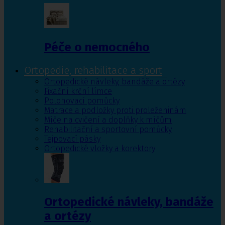
Péče o nemocného
Ortopedie, rehabilitace a sport
Ortopedické návleky, bandáže a ortézy
Fixační krční límce
Polohovací pomůcky
Matrace a podložky proti proleženinám
Míče na cvičení a doplňky k míčům
Rehabilitační a sportovní pomůcky
Tejpovací pásky
Ortopedické vložky a korektory
Ortopedické návleky, bandáže
a ortézy