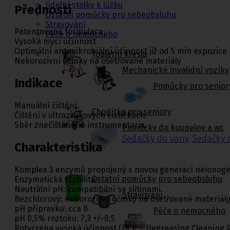
Jídelní stolky k lůžku
Přednosti
Ostatní pomůcky pro sebeobsluhu
Stravování
Patentovaná formulace
Péče o nemocného
Vysoká mycí účinnost
Optimální antimikrobiální účinnost již od 5 min expozic
Toaletní křesla
Nekorozivní účinky na ošetřované materiály
Mechanické invalidní vozíky
Indikace
Pomůcky pro senior
Manuální čištění.
Chodítka pro seniory
Čištění v ultrazvukových čističkách.
Sběr znečištěného instrumentaria.
Pomůcky do koupelny a wc
Sedačky do vany
,
Sedačky 
Charakteristika
Komplex 3 enzymů propojený s novou generací neionoge
Ostatní pomůcky pro sebeobsluhu
Enzymatická stabilita
Neutrální pH: kompatibilní se slitinami
Stravování
Bezchlorový: nekorozivní účinky na ošetřované materiál
pH přípravku: cca 8
Péče o nemocného
pH 0,5% roztoku: 7,3 +/-0,5
Potvrzena vysoká účinnost (DCP – Degreasing Cleaning 