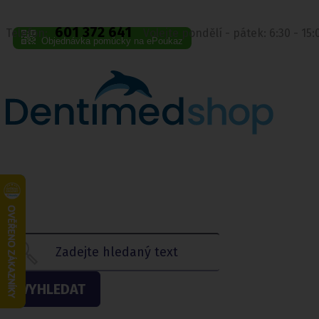
601 372 641
Telefon:
Volejte pondělí - pátek: 6:30 - 15
Objednávka pomůcky na ePoukaz
VYHLEDAT