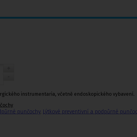
urgického instrumentaria, včetně endoskopického vybavení.
nčochy
odpůrné punčochy
,
Lýtkové preventivní a podpůrné punčo