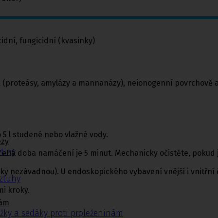
idní, fungicidní (kvasinky)
roteásy, amylázy a mannanázy), neionogenní povrchově aktiv
o 5 l studené nebo vlažné vody.
ézy
tiny
ená doba namáčení je 5 minut. Mechanicky očistěte, pokud j
y nezávadnou). U endoskopického vybavení vnější i vnitřní č
ýztuhy
mi kroky.
nám
žky a sedáky proti proleženinám