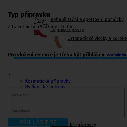
Typ přípravku
Rehabilitační a sportovní pomůcky
Zdravotnický prostředek tř. IIb
Tejpovací pásky
Ortopedické vložky a korekt
Pro vložení recenze je třeba být přihlášen.
Podmínky 
Kosmetika a
hygiena, Dětské
pleny
Kosmetické přípravky
Hygienické potřeby
Zubní hygiena
Hygienické systémy
Kosmetické a pedikérské nástroje
Dětské pleny
Úklidové prostředky pro domácnost
PŘIHLÁSIT SE
Kosmetické přípravky