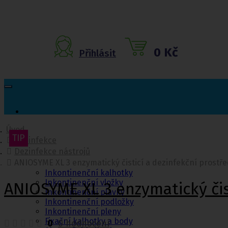
0 Kč
Přihlásit
Úvod
TIP
Dezinfekce
Inkontinenční
Dezinfekce nástrojů
pomůcky
ANIOSYME XL 3 enzymatický čisticí a dezinfekční prostře
Inkontinenční kalhotky
Inkontinenční vložky
ANIOSYME XL 3 enzymatický čist
Inkontinenční plavky
Inkontinenční podložky
Inkontinenční pleny
Fixační kalhotky a body
0
0 hodnocení