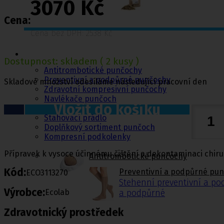
3070 Kč
Cena:
Cena bez DPH: 2538 Kč
Punčochy,
ponožky
Dostupnost:
skladem
( 2 kusy )
Antitrombotické punčochy
Preventivní a podpůrné punčochy
Skladové množství odesíláme následující pracovní den
Zdravotní kompresivní punčochy
Navlékače punčoch
Vložit do košíku
Zdravotní ponožky
Stahovací prádlo
Doplňkový sortiment punčoch
Kompresní podkolenky
Přípravek k vysoce účinnému čištění a dekontaminaci chir
Antitrombotické punčochy
Kód:
Preventivní a podpůrné pu
ECO3113270
Stehenní preventivní a p
Výrobce:
Ecolab
a podpůrné
Zdravotnický prostředek