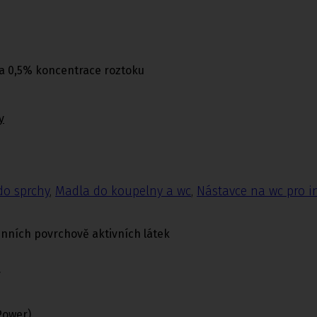
e a 0,5% koncentrace roztoku
y
do sprchy
,
Madla do koupelny a wc
,
Nástavce na wc pro i
nních povrchově aktivních látek
y
Power)