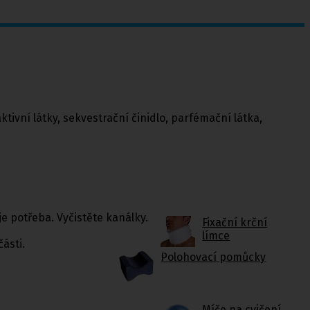
ní látky, sekvestrační činidlo, parfémační látka,
e potřeba. Vyčistěte kanálky.
Fixační krční
límce
ásti.
Polohovací pomůcky
Míče na cvičení