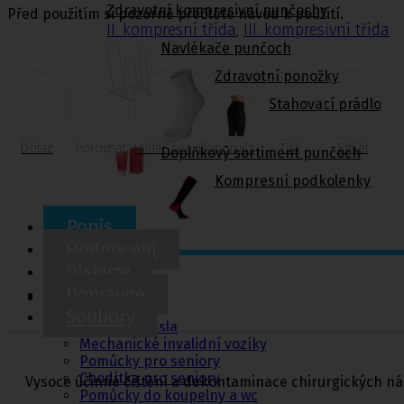
Zdravotní kompresivní punčochy
Před použitím si pozorně přečtěte návod k použití.
II. kompresní třída
,
III. kompresivní třída
Navlékače punčoch
Zdravotní ponožky
Stahovací prádlo
Dotaz
Porovnat
Hlídač cen
Doporučit
Tisk
Sdílet
Doplňkový sortiment punčoch
Kompresní podkolenky
Popis
Hodnocení
Diskuze
Pomůcky pro
Dopravné
sebeobsluhu
Soubory
Toaletní křesla
Mechanické invalidní vozíky
Pomůcky pro seniory
Chodítka pro seniory
Vysoce účinné čištění a dekontaminace chirurgických n
Pomůcky do koupelny a wc