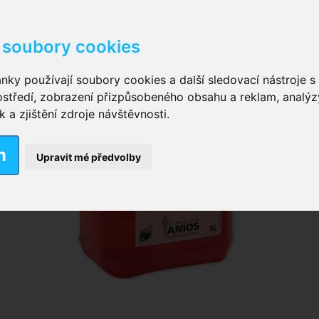
soubory cookies
kové kalhotky zalepovací
,
Inkontinenční kalhotky dámsk
nky používají soubory cookies a další sledovací nástroje s 
ostředí, zobrazení přizpůsobeného obsahu a reklam, analýz
ční vložky pro muže
a zjištění zdroje návštěvnosti.
m
nkontinenční plavky
,
Dámské inkontinenční plavky
,
Dívčí
Upravit mé předvolby
ek
,
Inkontinenční podložky se záložkami
,
Inkontinenční po