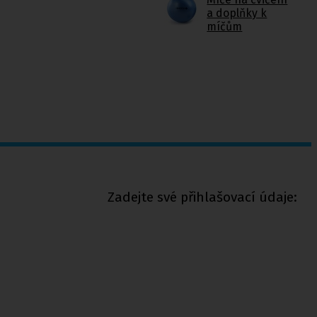
a doplňky k
míčům
Zadejte své přihlašovací údaje: