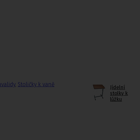
nvalidy
,
Stoličky k vaně
Jídelní
stolky k
lůžku