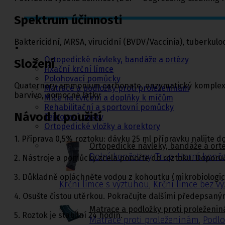
Spektrum účinnosti
Ortopedie,
rehabilitace a
Baktericidní, MRSA, virucidní (BVDV/Vaccinia), tuberkuloc
sport
Ortopedické návleky, bandáže a ortézy
Složení
Fixační krční límce
Polohovací pomůcky
Quaternary ammonium carbonate, enzymatický komplex (p
Matrace a podložky proti proleženinám
barvivo, pomocné látky
Míče na cvičení a doplňky k míčům
Rehabilitační a sportovní pomůcky
Návod k použití
Tejpovací pásky
Ortopedické vložky a korektory
1. Příprava 0,5% roztoku: dávku 25 ml přípravku nalijte d
Ortopedické návleky, bandáže a ort
Dolní končetiny
,
Trup
,
Horní konče
2. Nástroje a pomůcky zcela ponořte do roztoku. Doporuč
3. Důkladně opláchněte vodou z kohoutku (mikrobiologick
Krční límce s výztuhou
,
Krční límce bez v
4. Osušte čistou utěrkou. Pokračujte dalšími předepsaný
Matrace a podložky proti proleženi
5. Roztok je stabilní 24 hodin.
Matrace proti proleženinám
,
Podlo