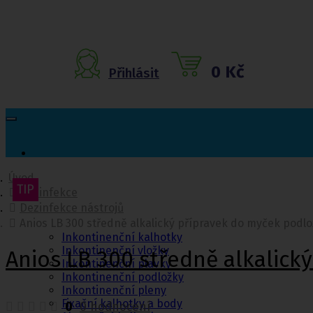
0 Kč
Přihlásit
Úvod
TIP
Dezinfekce
Inkontinenční
Dezinfekce nástrojů
pomůcky
Anios LB 300 středně alkalický přípravek do myček podlož
Inkontinenční kalhotky
Inkontinenční vložky
Anios LB 300 středně alkalick
Inkontinenční plavky
Inkontinenční podložky
Inkontinenční pleny
Fixační kalhotky a body
0
0 hodnocení