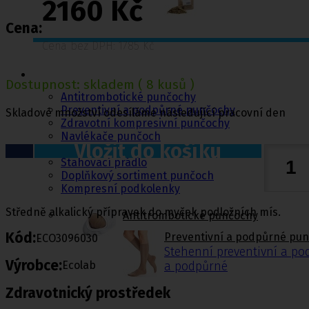
2160 Kč
Cena:
Cena bez DPH: 1785 Kč
Punčochy,
ponožky
Dostupnost:
skladem
( 8 kusů )
Antitrombotické punčochy
Preventivní a podpůrné punčochy
Skladové množství odesíláme následující pracovní den
Zdravotní kompresivní punčochy
Navlékače punčoch
Vložit do košíku
Zdravotní ponožky
Stahovací prádlo
Doplňkový sortiment punčoch
Kompresní podkolenky
Středně alkalický přípravek do myček podložních mís.
Antitrombotické punčochy
Kód:
Preventivní a podpůrné pu
ECO3096030
Stehenní preventivní a p
Výrobce:
Ecolab
a podpůrné
Zdravotnický prostředek