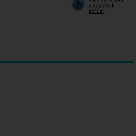
a doplňky k
míčům