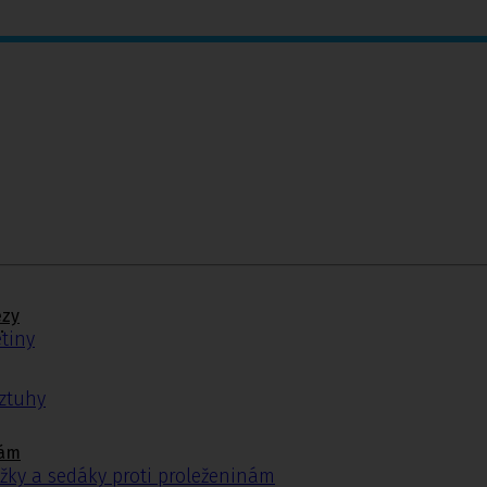
ézy
.
tiny
ýztuhy
nám
žky a sedáky proti proleženinám