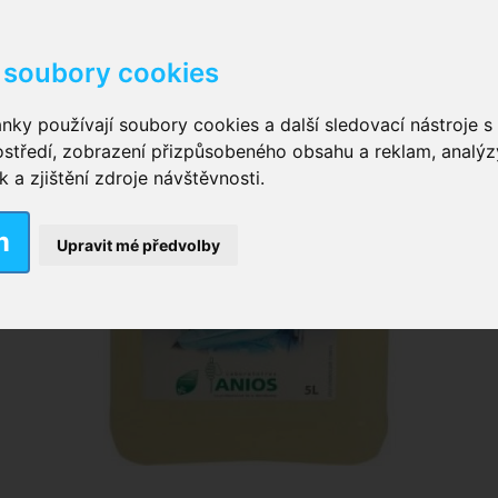
soubory cookies
kové kalhotky zalepovací
,
Inkontinenční kalhotky dámsk
nky používají soubory cookies a další sledovací nástroje s 
ostředí, zobrazení přizpůsobeného obsahu a reklam, analýz
ční vložky pro muže
a zjištění zdroje návštěvnosti.
m
nkontinenční plavky
,
Dámské inkontinenční plavky
,
Dívčí
Upravit mé předvolby
ek
,
Inkontinenční podložky se záložkami
,
Inkontinenční po