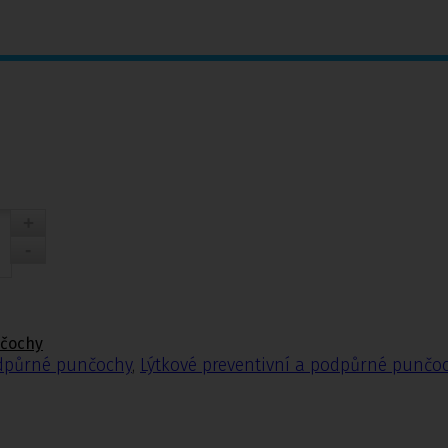
nčochy
odpůrné punčochy
,
Lýtkové preventivní a podpůrné punčo