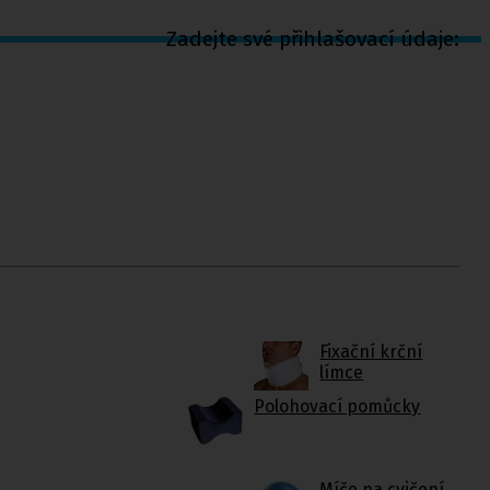
Zadejte své přihlašovací údaje:
Fixační krční
límce
Polohovací pomůcky
Míče na cvičení