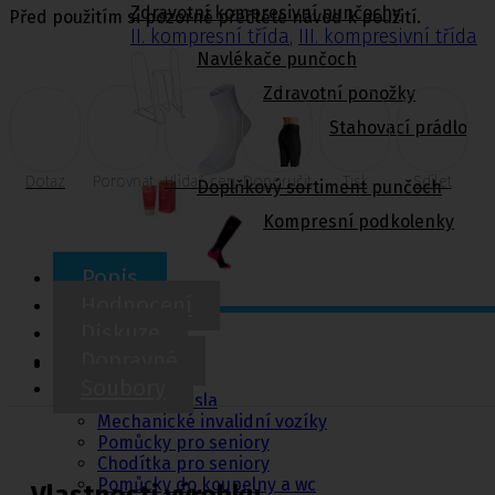
Zdravotní kompresivní punčochy
Před použitím si pozorně přečtěte návod k použití.
II. kompresní třída
,
III. kompresivní třída
Navlékače punčoch
Zdravotní ponožky
Stahovací prádlo
Dotaz
Porovnat
Hlídač cen
Doporučit
Tisk
Sdílet
Doplňkový sortiment punčoch
Kompresní podkolenky
Popis
Hodnocení
Diskuze
Pomůcky pro
Dopravné
sebeobsluhu
Soubory
Toaletní křesla
Mechanické invalidní vozíky
Pomůcky pro seniory
Chodítka pro seniory
Pomůcky do koupelny a wc
Vlastnosti výrobku