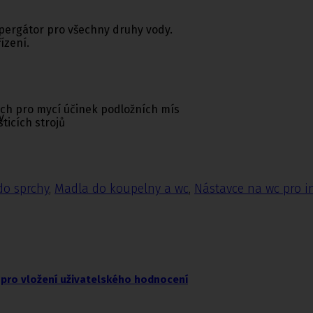
spergátor pro všechny druhy vody.
ízení.
ých pro mycí účinek podložních mís
y
ticích strojů
do sprchy
,
Madla do koupelny a wc
,
Nástavce na wc pro i
pro vložení uživatelského hodnocení