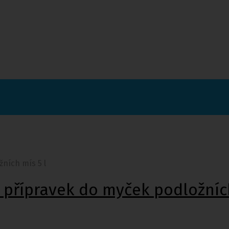
ních mís 5 l
ý přípravek do myček podložních