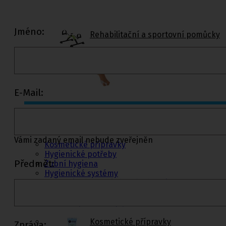
Jméno:
Rehabilitační a sportovní pomůcky
Tejpovací pásky
Ortopedické vložky a korekt
E-Mail:
Kosmetika a
hygiena, Dětské
pleny
Vámi zadaný email nebude zveřejněn
Kosmetické přípravky
Hygienické potřeby
Předmět:
Zubní hygiena
Hygienické systémy
Kosmetické a pedikérské nástroje
Dětské pleny
Úklidové prostředky pro domácnost
Kosmetické přípravky
Zpráva: