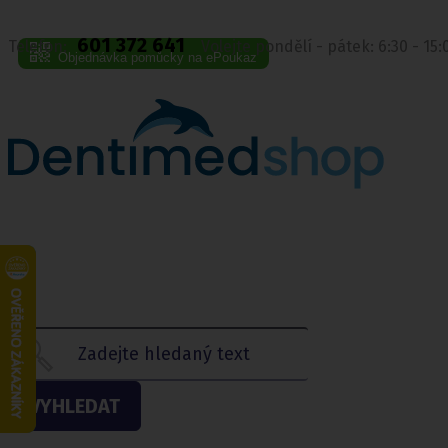
601 372 641
Telefon:
Volejte pondělí - pátek: 6:30 - 15
Objednávka pomůcky na ePoukaz
VYHLEDAT