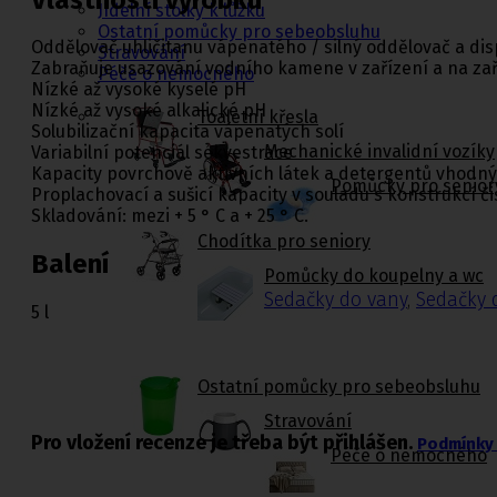
Jídelní stolky k lůžku
Ostatní pomůcky pro sebeobsluhu
Oddělovač uhličitanu vápenatého / silný oddělovač a di
Stravování
Zabraňuje usazování vodního kamene v zařízení a na zař
Péče o nemocného
Nízké až vysoké kyselé pH
Nízké až vysoké alkalické pH
Toaletní křesla
Solubilizační kapacita vápenatých solí
Mechanické invalidní vozíky
Variabilní potenciál sekvestrace
Kapacity povrchově aktivních látek a detergentů vhodn
Pomůcky pro senior
Proplachovací a sušicí kapacity v souladu s konstrukcí čis
Skladování: mezi + 5 ° C a + 25 ° C.
Chodítka pro seniory
Balení
Pomůcky do koupelny a wc
Sedačky do vany
,
Sedačky 
5 l
Ostatní pomůcky pro sebeobsluhu
Stravování
Pro vložení recenze je třeba být přihlášen.
Podmínky 
Péče o nemocného