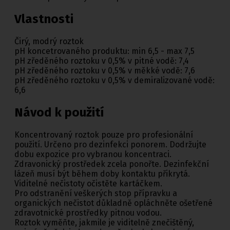
Vlastnosti
Čirý, modrý roztok
pH koncetrovaného produktu: min 6,5 - max 7,5
pH zředěného roztoku v 0,5% v pitné vodě: 7,4
pH zředěného roztoku v 0,5% v měkké vodě: 7,6
pH zředěného roztoku v 0,5% v demiralizované vodě:
6,6
Návod k použití
Koncentrovaný roztok pouze pro profesionální
použití. Určeno pro dezinfekci ponorem. Dodržujte
dobu expozice pro vybranou koncentraci.
Zdravonický prostředek zcela ponořte. Dezinfekční
lázeň musí být během doby kontaktu přikrytá.
Viditelné nečistoty očistěte kartáčkem.
Pro odstranění veškerých stop přípravku a
organických nečistot důkladně opláchněte ošetřené
zdravotnické prostředky pitnou vodou.
Roztok vyměňte, jakmile je viditelně znečištěný,