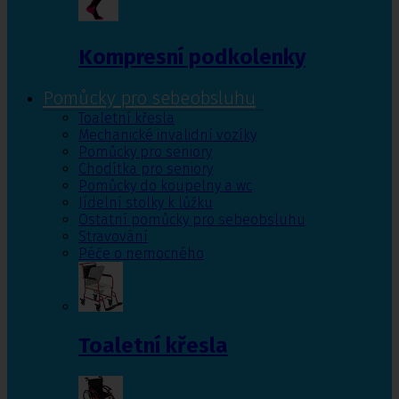
Kompresní podkolenky
Pomůcky pro sebeobsluhu
Toaletní křesla
Mechanické invalidní vozíky
Pomůcky pro seniory
Chodítka pro seniory
Pomůcky do koupelny a wc
Jídelní stolky k lůžku
Ostatní pomůcky pro sebeobsluhu
Stravování
Péče o nemocného
Toaletní křesla