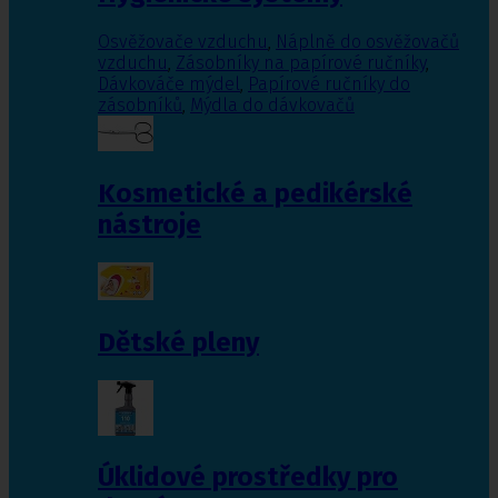
Osvěžovače vzduchu
,
Náplně do osvěžovačů
vzduchu
,
Zásobníky na papírové ručníky
,
Dávkováče mýdel
,
Papírové ručníky do
zásobníků
,
Mýdla do dávkovačů
Kosmetické a pedikérské
nástroje
Dětské pleny
Úklidové prostředky pro