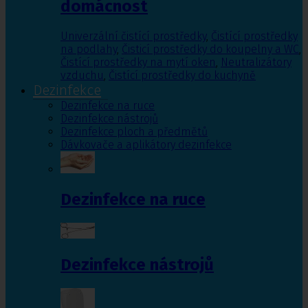
domácnost
Univerzální čistící prostředky
,
Čistící prostředky
na podlahy
,
Čisticí prostředky do koupelny a WC
,
Čistící prostředky na mytí oken
,
Neutralizátory
vzduchu
,
Čistící prostředky do kuchyně
Dezinfekce
Dezinfekce na ruce
Dezinfekce nástrojů
Dezinfekce ploch a předmětů
Dávkovače a aplikátory dezinfekce
Dezinfekce na ruce
Dezinfekce nástrojů