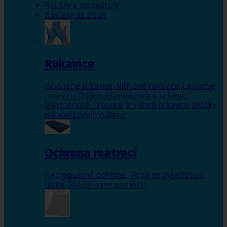
Roušky a respirátory
Návleky na obuv
Rukavice
Bavlněné rukavice
,
Nitrilové rukavice
,
Latexové
rukavice
,
Držáky jednorázových rukavic
,
Mikrotenové rukavice
,
Vinylové rukavice
,
Držáky
jednorázových rukavic
Ochrana matrací
Nepropustná ochrana
,
Papír na vyšetřovací
lůžka
,
Textilní savé podložky