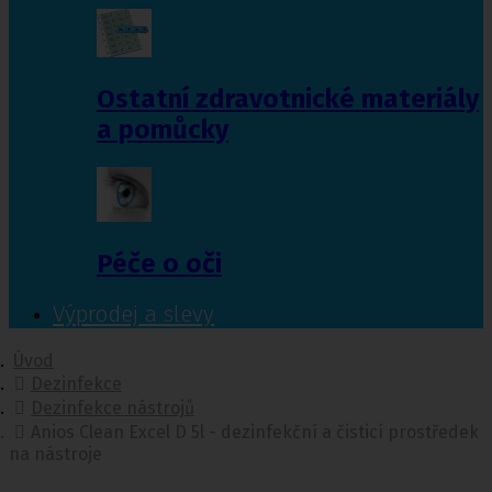
Ostatní zdravotnické materiály
a pomůcky
Péče o oči
Výprodej a slevy
Úvod
Dezinfekce
Dezinfekce nástrojů
Anios Clean Excel D 5l - dezinfekční a čisticí prostředek
na nástroje