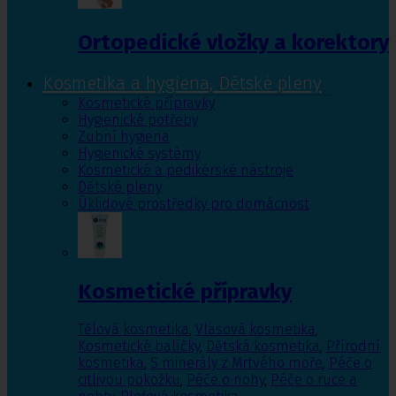
Ortopedické vložky a korektory
Kosmetika a hygiena, Dětské pleny
Kosmetické přípravky
Hygienické potřeby
Zubní hygiena
Hygienické systémy
Kosmetické a pedikérské nástroje
Dětské pleny
Úklidové prostředky pro domácnost
Kosmetické přípravky
Tělová kosmetika
,
Vlasová kosmetika
,
Kosmetické balíčky
,
Dětská kosmetika
,
Přírodní
kosmetika
,
S minerály z Mrtvého moře
,
Péče o
citlivou pokožku
,
Péče o nohy
,
Péče o ruce a