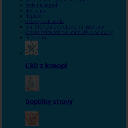
Pytle na odpad
Hojení ran
Náplasti
Obvazy a obinadla
Buničitá vata a výrobky z buničité vaty
Ostatní zdravotnické materiály a pomůcky
Péče o oči
CBD z konopí
Doplňky stravy