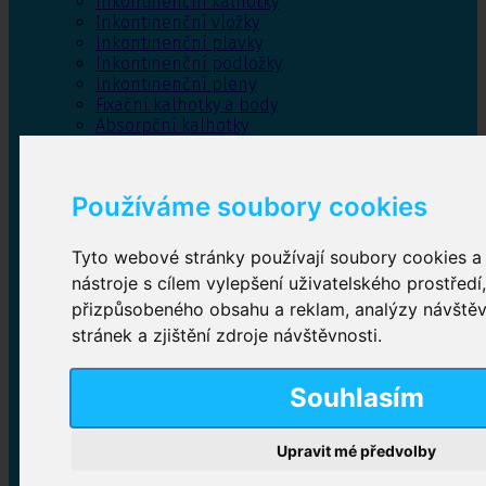
Inkontinenční kalhotky
Inkontinenční vložky
Inkontinenční plavky
Inkontinenční podložky
Inkontinenční pleny
Fixační kalhotky a body
Absorpční kalhotky
Péče o pánevní dno
Bylinky
Používáme soubory cookies
Tyto webové stránky používají soubory cookies a 
Inkontinenční kalhotky
nástroje s cílem vylepšení uživatelského prostředí
přizpůsobeného obsahu a reklam, analýzy návště
Plenkové kalhotky navlékací
,
Plenkové kalhotky
zalepovací
,
Inkontinenční kalhotky dámské
,
stránek a zjištění zdroje návštěvnosti.
Inkontinenční kalhotky pro muže
Souhlasím
Inkontinenční vložky
Upravit mé předvolby