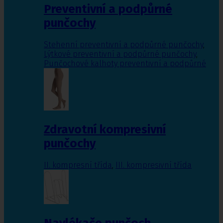
Preventivní a podpůrné
punčochy
Stehenní preventivní a podpůrné punčochy
,
Lýtkové preventivní a podpůrné punčochy
,
Punčochové kalhoty preventivní a podpůrné
Zdravotní kompresivní
punčochy
II. kompresní třída
,
III. kompresivní třída
Navlékače punčoch