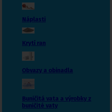
Náplasti
Krytí ran
Obvazy a obinadla
Buničitá vata a výrobky z
buničité vaty