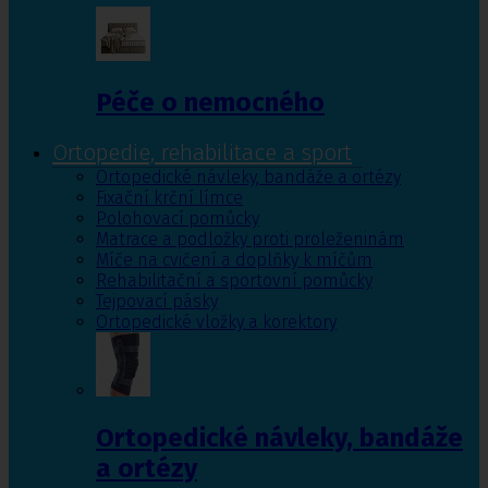
Péče o nemocného
Ortopedie, rehabilitace a sport
Ortopedické návleky, bandáže a ortézy
Fixační krční límce
Polohovací pomůcky
Matrace a podložky proti proleženinám
Míče na cvičení a doplňky k míčům
Rehabilitační a sportovní pomůcky
Tejpovací pásky
Ortopedické vložky a korektory
Ortopedické návleky, bandáže
a ortézy