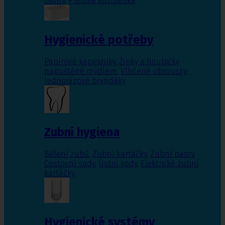
nehty
,
Pleťová kosmetika
Hygienické potřeby
Papírové kapesníky
,
Žínky a houbičky
napuštěné mýdlem
,
Vlhčené ubrousky
,
Jednorázové bryndáky
Zubní hygiena
Bělení zubů
,
Zubní kartáčky
,
Zubní pasty
,
Cestovní sady
,
Ústní vody
,
Elektrické zubní
kartáčky
Hygienické systémy