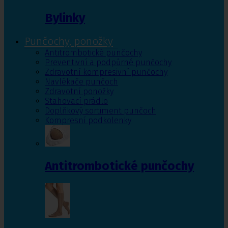
Bylinky
Punčochy, ponožky
Antitrombotické punčochy
Preventivní a podpůrné punčochy
Zdravotní kompresivní punčochy
Navlékače punčoch
Zdravotní ponožky
Stahovací prádlo
Doplňkový sortiment punčoch
Kompresní podkolenky
Antitrombotické punčochy