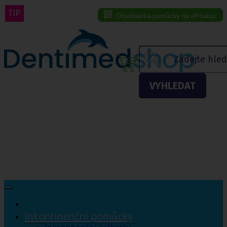
TIP
Objednávka pomůcky na ePoukaz
Menu eshopu
VYHLEDAT
Inkontinenční pomůcky