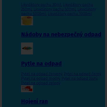
Likvidátory pachu 30ml
,
Likvidátory pachu
250ml
,
Likvidátory pachu 500ml
,
Likvidátory
pachu 5000ml
,
Likvidátory pachu 1000ml
Nádoby na nebezpečný odpad
Pytle na odpad
Pytel na odpad červený
,
Pytel na odpad černý
,
Pytel na odpad modrý
,
Pytel na odpad žlutý
,
Pytel na odpad zelený
Hojení ran