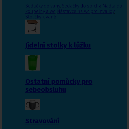
Sedačky do vany
,
Sedačky do sprchy
,
Madla do
koupelny a wc
,
Nástavce na wc pro invalidy
,
Stoličky k vaně
Jídelní stolky k lůžku
Ostatní pomůcky pro
sebeobsluhu
Stravování