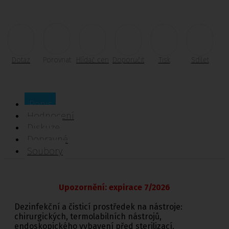
Dotaz
Porovnat
Hlídač cen
Doporučit
Tisk
Sdílet
Popis
Hodnocení
Diskuze
Dopravné
Soubory
Upozornění: expirace 7/2026
Dezinfekční a čisticí prostředek na nástroje:
chirurgických, termolabilních nástrojů,
endoskopického vybavení před sterilizací.