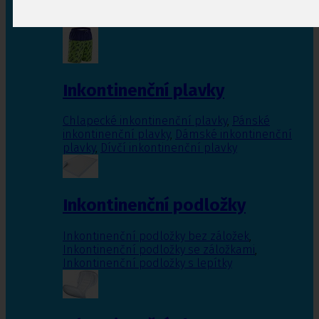
Inkontinenční vložky pro ženy
,
Inkontinenční
vložky pro muže
Inkontinenční plavky
Chlapecké inkontinenční plavky
,
Pánské
inkontinenční plavky
,
Dámské inkontinenční
plavky
,
Dívčí inkontinenční plavky
Inkontinenční podložky
Inkontinenční podložky bez záložek
,
Inkontinenční podložky se záložkami
,
Inkontinenční podložky s lepítky