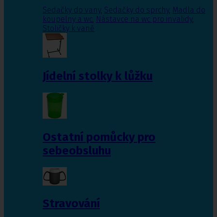
Sedačky do vany
,
Sedačky do sprchy
,
Madla do
koupelny a wc
,
Nástavce na wc pro invalidy
,
Stoličky k vaně
Jídelní stolky k lůžku
Ostatní pomůcky pro
sebeobsluhu
Stravování