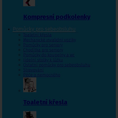
Kompresní podkolenky
Pomůcky pro sebeobsluhu
Toaletní křesla
Mechanické invalidní vozíky
Pomůcky pro seniory
Chodítka pro seniory
Pomůcky do koupelny a wc
Jídelní stolky k lůžku
Ostatní pomůcky pro sebeobsluhu
Stravování
Péče o nemocného
Toaletní křesla