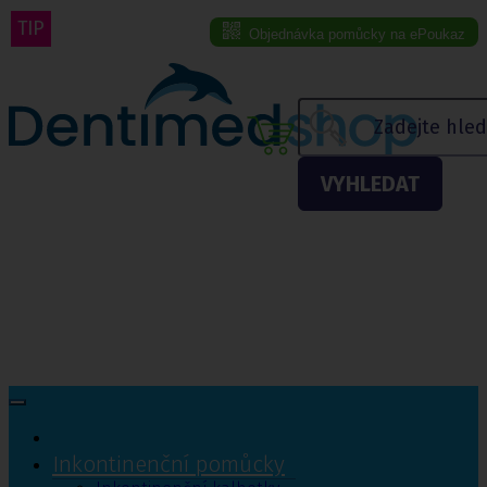
TIP
Objednávka pomůcky na ePoukaz
Menu eshopu
VYHLEDAT
Inkontinenční pomůcky