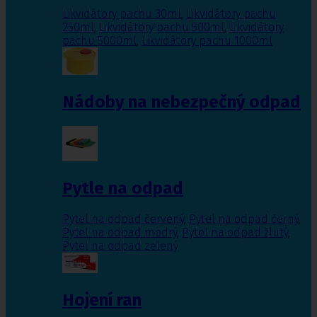
Likvidátory pachu 30ml
,
Likvidátory pachu
250ml
,
Likvidátory pachu 500ml
,
Likvidátory
pachu 5000ml
,
Likvidátory pachu 1000ml
Nádoby na nebezpečný odpad
Pytle na odpad
Pytel na odpad červený
,
Pytel na odpad černý
,
Pytel na odpad modrý
,
Pytel na odpad žlutý
,
Pytel na odpad zelený
Hojení ran