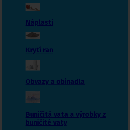
Náplasti
Krytí ran
Obvazy a obinadla
Buničitá vata a výrobky z
buničité vaty