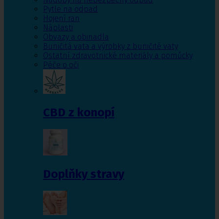
Pytle na odpad
Hojení ran
Náplasti
Obvazy a obinadla
Buničitá vata a výrobky z buničité vaty
Ostatní zdravotnické materiály a pomůcky
Péče o oči
CBD z konopí
Doplňky stravy