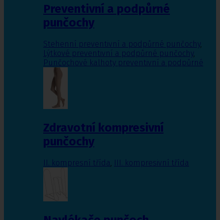
Preventivní a podpůrné
punčochy
Stehenní preventivní a podpůrné punčochy
,
Lýtkové preventivní a podpůrné punčochy
,
Punčochové kalhoty preventivní a podpůrné
Zdravotní kompresivní
punčochy
II. kompresní třída
,
III. kompresivní třída
Navlékače punčoch