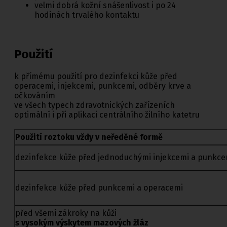
velmi dobrá kožní snášenlivost i po 24
hodinách trvalého kontaktu
Použití
k přímému použití pro dezinfekci kůže před
operacemi, injekcemi, punkcemi, odběry krve a
očkováním
ve všech typech zdravotnických zařízeních
optimální i při aplikaci centrálního žilního katetru
Použití roztoku vždy v neředěné formě
dezinfekce kůže před jednoduchými injekcemi a punkce
dezinfekce kůže před punkcemi a operacemi
před všemi zákroky na kůži
s vysokým výskytem mazových žláz