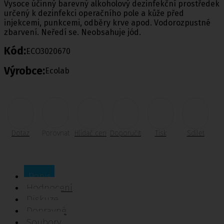
Vysoce účinný barevný alkoholový dezinfekční prostředek
určený k dezinfekci operačního pole a kůže před
injekcemi, punkcemi, odběry krve apod. Vodorozpustné
zbarvení. Neředí se. Neobsahuje jód.
Kód:
ECO3020670
Výrobce:
Ecolab
Dotaz
Porovnat
Hlídač cen
Doporučit
Tisk
Sdílet
Popis
Hodnocení
Diskuze
Dopravné
Soubory