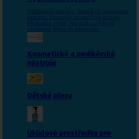
Osvěžovače vzduchu
,
Náplně do osvěžovačů
vzduchu
,
Zásobníky na papírové ručníky
,
Dávkováče mýdel
,
Papírové ručníky do
zásobníků
,
Mýdla do dávkovačů
Kosmetické a pedikérské
nástroje
Dětské pleny
Úklidové prostředky pro