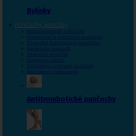
Bylinky
Punčochy, ponožky
Antitrombotické punčochy
Preventivní a podpůrné punčochy
Zdravotní kompresivní punčochy
Navlékače punčoch
Zdravotní ponožky
Stahovací prádlo
Doplňkový sortiment punčoch
Kompresní podkolenky
Antitrombotické punčochy