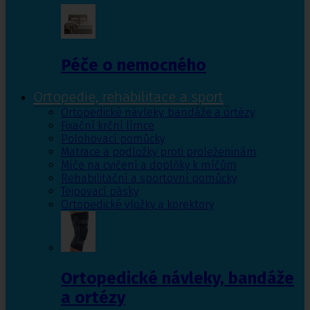
Péče o nemocného
Ortopedie, rehabilitace a sport
Ortopedické návleky, bandáže a ortézy
Fixační krční límce
Polohovací pomůcky
Matrace a podložky proti proleženinám
Míče na cvičení a doplňky k míčům
Rehabilitační a sportovní pomůcky
Tejpovací pásky
Ortopedické vložky a korektory
Ortopedické návleky, bandáže
a ortézy