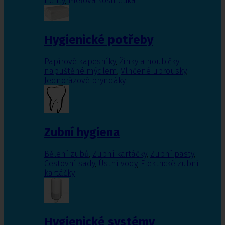
nehty
,
Pleťová kosmetika
Hygienické potřeby
Papírové kapesníky
,
Žínky a houbičky
napuštěné mýdlem
,
Vlhčené ubrousky
,
Jednorázové bryndáky
Zubní hygiena
Bělení zubů
,
Zubní kartáčky
,
Zubní pasty
,
Cestovní sady
,
Ústní vody
,
Elektrické zubní
kartáčky
Hygienické systémy