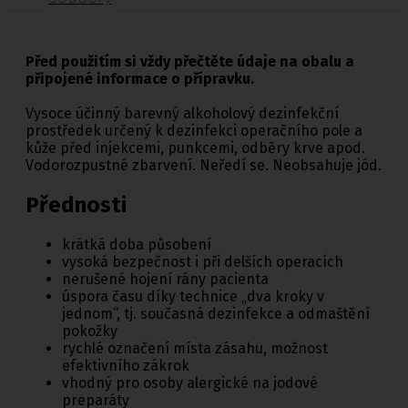
Před použitím si vždy přečtěte údaje na obalu a
připojené informace o přípravku.
Vysoce účinný barevný alkoholový dezinfekční
prostředek určený k dezinfekci operačního pole a
kůže před injekcemi, punkcemi, odběry krve apod.
Vodorozpustné zbarvení. Neředí se. Neobsahuje jód.
Přednosti
krátká doba působení
vysoká bezpečnost i při delších operacích
nerušené hojení rány pacienta
úspora času díky technice „dva kroky v
jednom“, tj. současná dezinfekce a odmaštění
pokožky
rychlé označení místa zásahu, možnost
efektivního zákrok
vhodný pro osoby alergické na jodové
preparáty