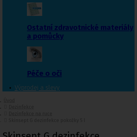
Ostatní zdravotnické materiály
a pomůcky
Péče o oči
Výprodej a slevy
Úvod
Dezinfekce
Dezinfekce na ruce
Skinsept G dezinfekce pokožky 5 l
Skinsept G dezinfekce