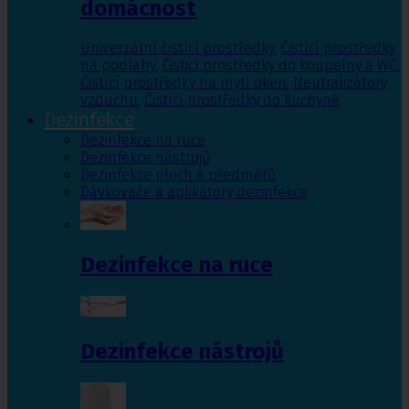
domácnost
Univerzální čistící prostředky
,
Čistící prostředky
na podlahy
,
Čisticí prostředky do koupelny a WC
,
Čistící prostředky na mytí oken
,
Neutralizátory
vzduchu
,
Čistící prostředky do kuchyně
Dezinfekce
Dezinfekce na ruce
Dezinfekce nástrojů
Dezinfekce ploch a předmětů
Dávkovače a aplikátory dezinfekce
Dezinfekce na ruce
Dezinfekce nástrojů