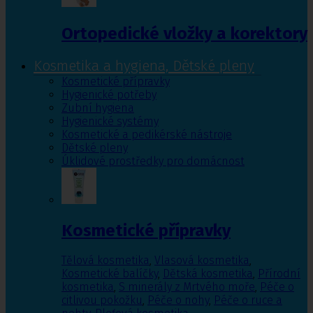
Ortopedické vložky a korektory
Kosmetika a hygiena, Dětské pleny
Kosmetické přípravky
Hygienické potřeby
Zubní hygiena
Hygienické systémy
Kosmetické a pedikérské nástroje
Dětské pleny
Úklidové prostředky pro domácnost
Kosmetické přípravky
Tělová kosmetika
,
Vlasová kosmetika
,
Kosmetické balíčky
,
Dětská kosmetika
,
Přírodní
kosmetika
,
S minerály z Mrtvého moře
,
Péče o
citlivou pokožku
,
Péče o nohy
,
Péče o ruce a