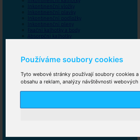
Inkontinenční kalhotky
Inkontinenční vložky
Inkontinenční plavky
Inkontinenční podložky
Inkontinenční pleny
Fixační kalhotky a body
Absorpční kalhotky
Péče o pánevní dno
Bylinky
Používáme soubory cookies
Tyto webové stránky používají soubory cookies a d
Inkontinenční kalhotky
obsahu a reklam, analýzy návštěvnosti webových st
Plenkové kalhotky navlékací
,
Plenkové kalhotky
zalepovací
,
Inkontinenční kalhotky dámské
,
Inkontinenční kalhotky pro muže
Inkontinenční vložky