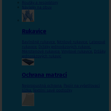
Roušky a respirátory
Návleky na obuv
Rukavice
Bavlněné rukavice
,
Nitrilové rukavice
,
Latexové
rukavice
,
Držáky jednorázových rukavic
,
Mikrotenové rukavice
,
Vinylové rukavice
,
Držáky
jednorázových rukavic
Ochrana matrací
Nepropustná ochrana
,
Papír na vyšetřovací
lůžka
,
Textilní savé podložky