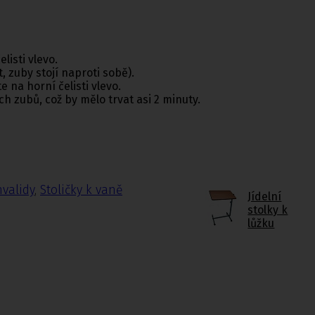
listi vlevo.
, zuby stojí naproti sobě).
 na horní čelisti vlevo.
ch zubů, což by mělo trvat asi 2 minuty.
nvalidy
,
Stoličky k vaně
Jídelní
stolky k
lůžku