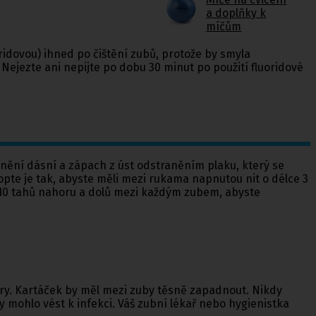
a doplňky k
míčům
ridovou) ihned po čištění zubů, protože by smyla
 Nejezte ani nepijte po dobu 30 minut po použití fluoridové
cnění dásní a zápach z úst odstraněním plaku, který se
hopte je tak, abyste měli mezi rukama napnutou nit o délce 3
ž 10 tahů nahoru a dolů mezi každým zubem, abyste
ry. Kartáček by měl mezi zuby těsně zapadnout. Nikdy
 mohlo vést k infekci. Váš zubní lékař nebo hygienistka