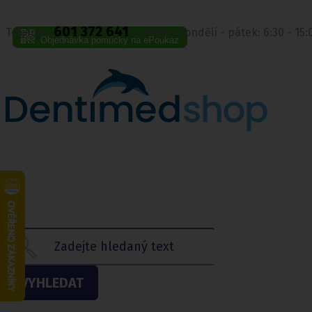
601 372 641
Telefon:
Volejte pondělí - pátek: 6:30 - 15
Objednávka pomůcky na ePoukaz
VYHLEDAT