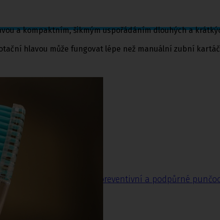
avou a kompaktním, šikmým uspořádáním dlouhých a krátkých š
rotační hlavou může fungovat lépe než manuální zubní kartáče
nčochy
odpůrné punčochy
,
Lýtkové preventivní a podpůrné punčo