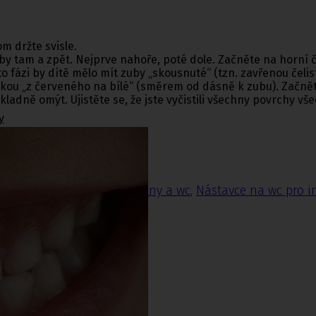
om držte svisle.
y tam a zpět. Nejprve nahoře, poté dole. Začněte na horní če
 fázi by dítě mělo mít zuby „skousnuté“ (tzn. zavřenou čelist
hnikou „z červeného na bílé“ (směrem od dásně k zubu). Začněte
adně omýt. Ujistěte se, že jste vyčistili všechny povrchy vše
y
do sprchy
,
Madla do koupelny a wc
,
Nástavce na wc pro i