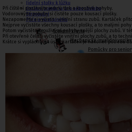
Jídelní stolky k lůžku
Při čištění používejte jemný tlak a krouživé pohyby.
Ostatní pomůcky pro sebeobsluhu
Vodorovnými pohyby si čistěte pouze kousací plošky.
Stravování
Nezapomeňte si vyčistit i vnitřní stranu zubů. Kartáček přit
Péče o nemocného
Nejprve vyčistěte všechny kousací plošky, a to malými pohyb
Potom vyčistěte krouživými pohyby vnější plochy zubů. V této
Toaletní křesla
Při otevřené čelisti vyčistěte vnitřní plochy zubů, a to tec
Mechanické invalidní vozíky
Krátce si vypláchnout ústa, kartáček je nakonec potřeba důkl
Pomůcky pro senior
Chodítka pro seniory
Pomůcky do koupelny a wc
Sedačky do vany
,
Sedačky 
Ostatní pomůcky pro sebeobsluhu
Stravování
Péče o nemocného