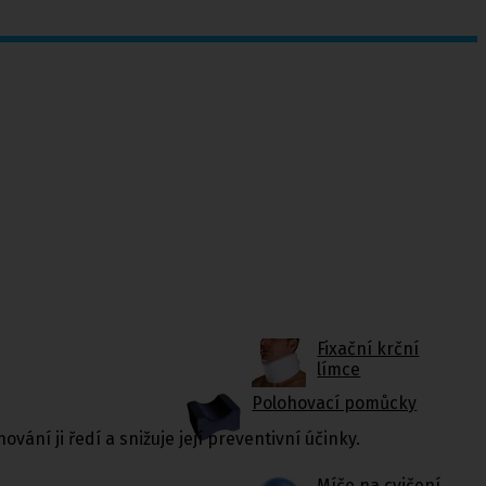
Fixační krční
límce
Polohovací pomůcky
ání ji ředí a snižuje její preventivní účinky.
Míče na cvičení