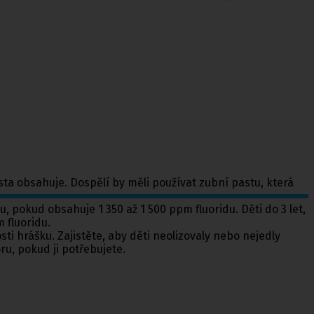
asta obsahuje. Dospělí by měli používat zubní pastu, která
 pokud obsahuje 1 350 až 1 500 ppm fluoridu. Děti do 3 let,
 fluoridu.
sti hrášku. Zajistěte, aby děti neolizovaly nebo nejedly
ru, pokud ji potřebujete.