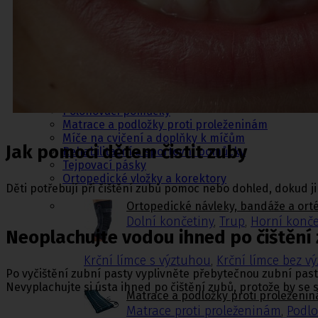
Ortopedie,
rehabilitace a
sport
Ortopedické návleky, bandáže a ortézy
Fixační krční límce
Polohovací pomůcky
Matrace a podložky proti proleženinám
Míče na cvičení a doplňky k míčům
Jak pomoci dětem čistit zuby
Rehabilitační a sportovní pomůcky
Tejpovací pásky
Ortopedické vložky a korektory
Děti potřebují při čištění zubů pomoc nebo dohled, dokud ji
Ortopedické návleky, bandáže a ort
Dolní končetiny
,
Trup
,
Horní konče
Neoplachujte vodou ihned po čištění
Krční límce s výztuhou
,
Krční límce bez v
Po vyčištění zubní pasty vyplivněte přebytečnou zubní past
Nevyplachujte si ústa ihned po čištění zubů, protože by se s
Matrace a podložky proti proleženi
Matrace proti proleženinám
,
Podlo