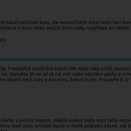
edcházet zubnímu kazu, ale nepoužívejte ústní vodu (ani fluo
Vyberte si jinou dobu použití ústní vody, například po obědě.
ory
zuby. Pravidelné používání zubní nitě může také snížit onemo
žít nit. Vezměte 30 cm až 45 cm nitě nebo dentální pásky a uc
do oblasti mezi zuby a dásněmi, dokud to jde. Proveďte 8 a
artáčky s jedním vlasem, zvláště pokud máte mezi zuby meze
toru mezi zuby, protože byste si mohli poškodit dásně, což by