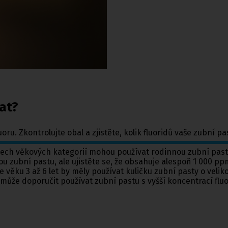
at?
oru. Zkontrolujte obal a zjistěte, kolik fluoridů vaše zubní p
šech věkových kategorií mohou používat rodinnou zubní pastu,
 zubní pastu, ale ujistěte se, že obsahuje alespoň 1 000 ppm
e věku 3 až 6 let by měly používat kuličku zubní pasty o veliko
může doporučit používat zubní pastu s vyšší koncentrací fluo