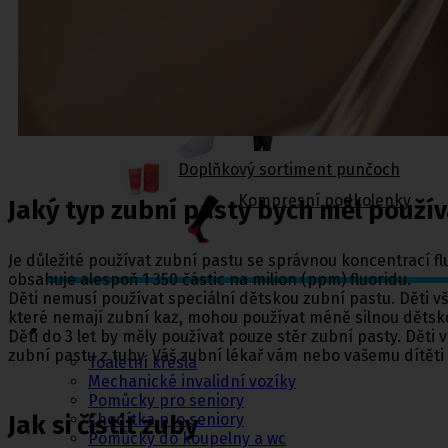
Zdravotní kompresivní punčochy
II. kompresní třída
,
III. kompresivní třída
Navlékače punčoch
Zdravotní ponožky
Stahovací prádlo
Doplňkový sortiment punčoch
Kompresní podkolenky
Jaký typ zubní pasty bych měl použív
Je důležité používat zubní pastu se správnou koncentrací flu
obsahuje alespoň 1 350 částic na milion (ppm) fluoridu.
Děti nemusí používat speciální dětskou zubní pastu. Děti v
Pomůcky pro
které nemají zubní kaz, mohou používat méně silnou dětskou
sebeobsluhu
Děti do 3 let by měly používat pouze stěr zubní pasty. Děti v
zubní pastu z tuby. Váš zubní lékař vám nebo vašemu dítěti 
Toaletní křesla
Mechanické invalidní vozíky
Pomůcky pro seniory
Jak si čistit zuby
Chodítka pro seniory
Pomůcky do koupelny a wc