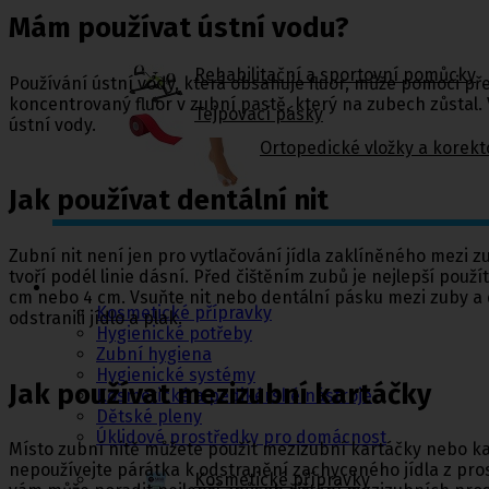
Mám používat ústní vodu?
Rehabilitační a sportovní pomůcky
Používání ústní vody, která obsahuje fluor, může pomoci př
koncentrovaný fluor v zubní pastě, který na zubech zůstal. 
Tejpovací pásky
ústní vody.
Ortopedické vložky a korekt
Jak používat dentální nit
Kosmetika a
Zubní nit není jen pro vytlačování jídla zaklíněného mezi 
hygiena, Dětské
tvoří podél linie dásní. Před čištěním zubů je nejlepší pou
pleny
cm nebo 4 cm. Vsuňte nit nebo dentální pásku mezi zuby a 
Kosmetické přípravky
odstranili jídlo a plak.
Hygienické potřeby
Zubní hygiena
Hygienické systémy
Jak používat mezizubní kartáčky
Kosmetické a pedikérské nástroje
Dětské pleny
Úklidové prostředky pro domácnost
Místo zubní nitě můžete použít mezizubní kartáčky nebo k
nepoužívejte párátka k odstranění zachyceného jídla z pros
Kosmetické přípravky