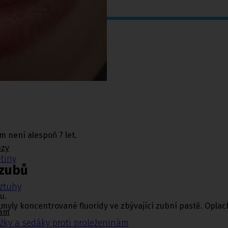
m není alespoň 7 let.
ézy
tiny
 zubů
ýztuhy
u.
myly koncentrované fluoridy ve zbývající zubní pastě. Oplachov
nám
žky a sedáky proti proleženinám