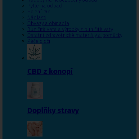
Pytle na odpad
Hojení ran
Náplasti
Obvazy a obinadla
Buničitá vata a výrobky z buničité vaty
Ostatní zdravotnické materiály a pomůcky
Péče o oči
CBD z konopí
Doplňky stravy