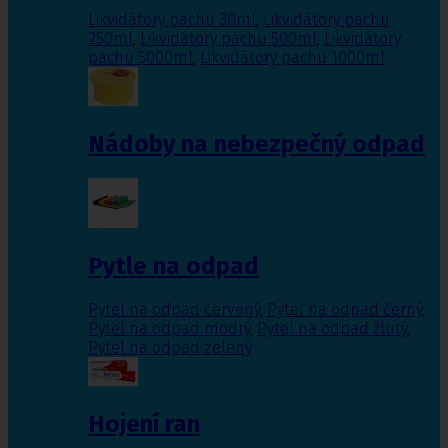
Likvidátory pachu 30ml
,
Likvidátory pachu
250ml
,
Likvidátory pachu 500ml
,
Likvidátory
pachu 5000ml
,
Likvidátory pachu 1000ml
Nádoby na nebezpečný odpad
Pytle na odpad
Pytel na odpad červený
,
Pytel na odpad černý
,
Pytel na odpad modrý
,
Pytel na odpad žlutý
,
Pytel na odpad zelený
Hojení ran