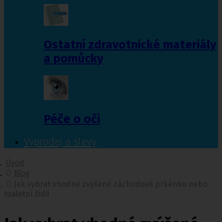
Ostatní zdravotnické materiály
a pomůcky
Péče o oči
Výprodej a slevy
Úvod
Blog
Jak vybrat vhodné zvýšené záchodové prkénko nebo
toaletní židli