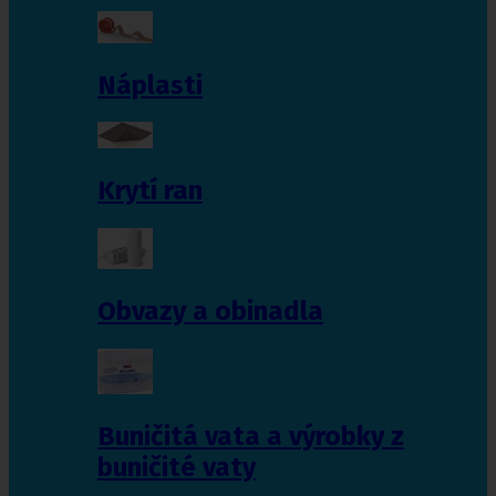
Náplasti
Krytí ran
Obvazy a obinadla
Buničitá vata a výrobky z
buničité vaty