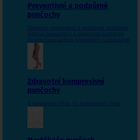
Preventivní a podpůrné
punčochy
Stehenní preventivní a podpůrné punčochy
,
Lýtkové preventivní a podpůrné punčochy
,
Punčochové kalhoty preventivní a podpůrné
Zdravotní kompresivní
punčochy
II. kompresní třída
,
III. kompresivní třída
Navlékače punčoch