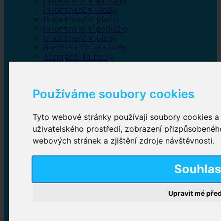
Inkontinenční kalhotky
Inkontinenční vložky
Inkontinenční plavky
Inkontinenční podložky
Inkontinenční pleny
Fixační kalhotky a body
Absorpční kalhotky
Péče o pánevní dno
Bylinky
Používáme soubory cookies
Tyto webové stránky používají soubory cookies a d
Inkontinenční kalhotky
uživatelského prostředí, zobrazení přizpůsobenéh
webových stránek a zjištění zdroje návštěvnosti.
Plenkové kalhotky navlékací
,
Plenkové kalhotky
zalepovací
,
Inkontinenční kalhotky dámské
,
Inkontinenční kalhotky pro muže
Souhla
Upravit mé pře
Inkontinenční vložky