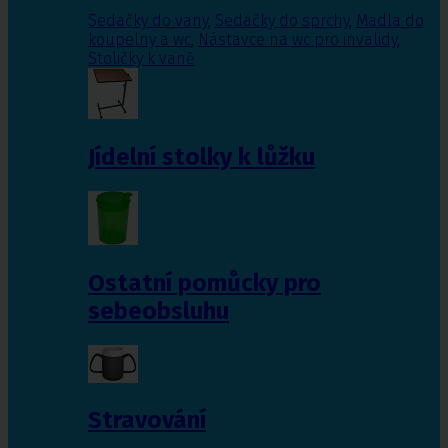
Sedačky do vany
,
Sedačky do sprchy
,
Madla do
koupelny a wc
,
Nástavce na wc pro invalidy
,
Stoličky k vaně
Jídelní stolky k lůžku
Ostatní pomůcky pro
sebeobsluhu
Stravování