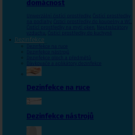
domácnost
Univerzální čistící prostředky
,
Čistící prostředky
na podlahy
,
Čisticí prostředky do koupelny a WC
,
Čistící prostředky na mytí oken
,
Neutralizátory
vzduchu
,
Čistící prostředky do kuchyně
Dezinfekce
Dezinfekce na ruce
Dezinfekce nástrojů
Dezinfekce ploch a předmětů
Dávkovače a aplikátory dezinfekce
Dezinfekce na ruce
Dezinfekce nástrojů