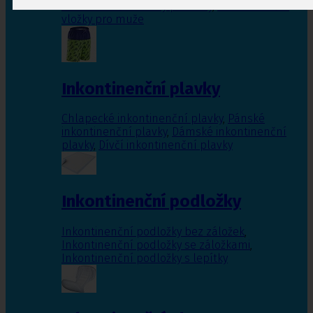
Inkontinenční vložky pro ženy
,
Inkontinenční
vložky pro muže
Inkontinenční plavky
Chlapecké inkontinenční plavky
,
Pánské
inkontinenční plavky
,
Dámské inkontinenční
plavky
,
Dívčí inkontinenční plavky
Inkontinenční podložky
Inkontinenční podložky bez záložek
,
Inkontinenční podložky se záložkami
,
Inkontinenční podložky s lepítky