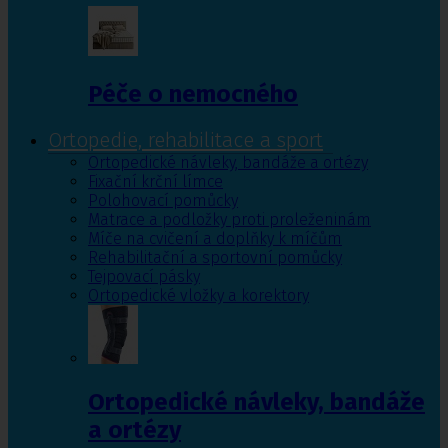
Péče o nemocného
Ortopedie, rehabilitace a sport
Ortopedické návleky, bandáže a ortézy
Fixační krční límce
Polohovací pomůcky
Matrace a podložky proti proleženinám
Míče na cvičení a doplňky k míčům
Rehabilitační a sportovní pomůcky
Tejpovací pásky
Ortopedické vložky a korektory
Ortopedické návleky, bandáže
a ortézy