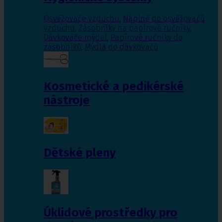
Osvěžovače vzduchu
,
Náplně do osvěžovačů
vzduchu
,
Zásobníky na papírové ručníky
,
Dávkováče mýdel
,
Papírové ručníky do
zásobníků
,
Mýdla do dávkovačů
Kosmetické a pedikérské
nástroje
Dětské pleny
Úklidové prostředky pro