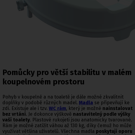
Pomůcky pro větší stabilitu v malém
koupelnovém prostoru
Pohyb v koupelně a na toaletě je dále možné zkvalitnit
doplňky v podobě různých madel.
Madla
se připevňují ke
zdi. Existuje ale i tzv.
WC rám
, který je možné
nainstalovat
bez vrtání
. Je dokonce výškově
nastavitelný podle výšky
vaší toalety
. Plastové rukojeti jsou anatomicky tvarované.
Rám je možné zatížit váhou až 130 kg, díky čemuž ho může
využívat většina uživatelů. Všechna madla
poskytují oporu