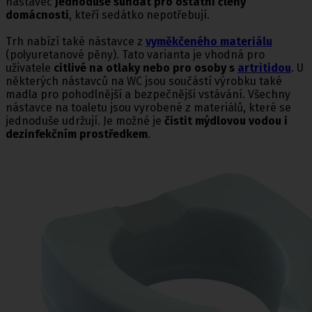
nástavec
jednoduše sundat pro ostatní členy
domácnosti
, kteří sedátko nepotřebují.
Trh nabízí také nástavce z
vyměkčeného materiálu
(polyuretanové pěny). Tato varianta je vhodná pro
uživatele
citlivé na otlaky nebo pro osoby s
artritidou
. U
některých nástavců na WC jsou součástí výrobku také
madla pro pohodlnější a bezpečnější vstávání. Všechny
nástavce na toaletu jsou vyrobené z materiálů, které se
jednoduše udržují. Je možné je
čistit mýdlovou vodou i
dezinfekčním prostředkem
.