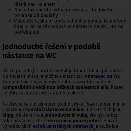
těsně nad kolenem
Následně změřte aktuální výšku záchodového
prkénka od podlahy
Odečtěte výšku prkénka od délky nohou. Naměřený
údaj je výška záchodového nástavce na WC, kterou
potřebujete.
Jednoduché řešení v podobě
nástavce na WC
Výšku posedu je možné zvětšit jednoduchým způsobem.
Na toaletní mísu je možné umístit tzv.
nástavec na WC
.
Tyto nástavce bývají univerzální a jsou tím pádem
kompatibilní s většinou běžných toaletních mís
. Posed
se díky nástavci zvýší až o několik cm.
Nástavce se ale liší nejen podle výšky. Rozdíl mezi nimi je
v systému
fixování nástavce na mísu
. U některých jsou
klipy
, některé mají
jednoduché šrouby
, ale trh nabízí
také nástavce, které
se na mísu pouze položí
. Hlavní
výhodou těch
volně umístěných nástavců
je to, že lze