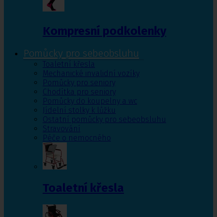
Kompresní podkolenky
Pomůcky pro sebeobsluhu
Toaletní křesla
Mechanické invalidní vozíky
Pomůcky pro seniory
Chodítka pro seniory
Pomůcky do koupelny a wc
Jídelní stolky k lůžku
Ostatní pomůcky pro sebeobsluhu
Stravování
Péče o nemocného
Toaletní křesla