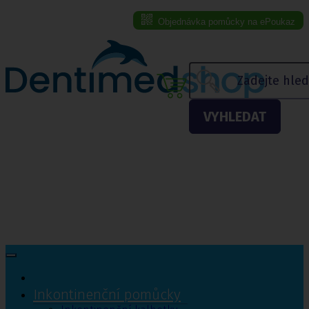
Objednávka pomůcky na ePoukaz
Menu eshopu
VYHLEDAT
Inkontinenční pomůcky