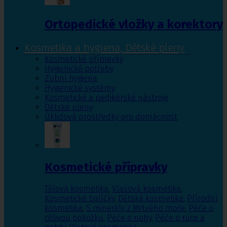
Ortopedické vložky a korektory
Kosmetika a hygiena, Dětské pleny
Kosmetické přípravky
Hygienické potřeby
Zubní hygiena
Hygienické systémy
Kosmetické a pedikérské nástroje
Dětské pleny
Úklidové prostředky pro domácnost
Kosmetické přípravky
Tělová kosmetika
,
Vlasová kosmetika
,
Kosmetické balíčky
,
Dětská kosmetika
,
Přírodní
kosmetika
,
S minerály z Mrtvého moře
,
Péče o
citlivou pokožku
,
Péče o nohy
,
Péče o ruce a