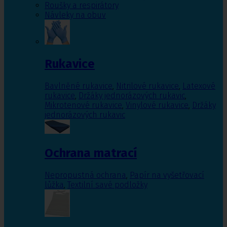
Roušky a respirátory
Návleky na obuv
Rukavice
Bavlněné rukavice
,
Nitrilové rukavice
,
Latexové
rukavice
,
Držáky jednorázových rukavic
,
Mikrotenové rukavice
,
Vinylové rukavice
,
Držáky
jednorázových rukavic
Ochrana matrací
Nepropustná ochrana
,
Papír na vyšetřovací
lůžka
,
Textilní savé podložky