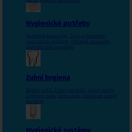
nehty
,
Pleťová kosmetika
Hygienické potřeby
Papírové kapesníky
,
Žínky a houbičky
napuštěné mýdlem
,
Vlhčené ubrousky
,
Jednorázové bryndáky
Zubní hygiena
Bělení zubů
,
Zubní kartáčky
,
Zubní pasty
,
Cestovní sady
,
Ústní vody
,
Elektrické zubní
kartáčky
Hygienické systémy