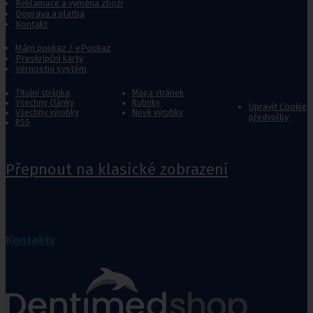
Reklamace a výměna zboží
Doprava a platba
Kontakt
Mám poukaz / ePoukaz
Preskripční karty
Věrnostní systém
Titulní stránka
Mapa stránek
Všechny články
Rubriky
Upravit Cookie
Všechny výrobky
Nové výrobky
předvolby
RSS
Přepnout na klasické zobrazení
Kontakty