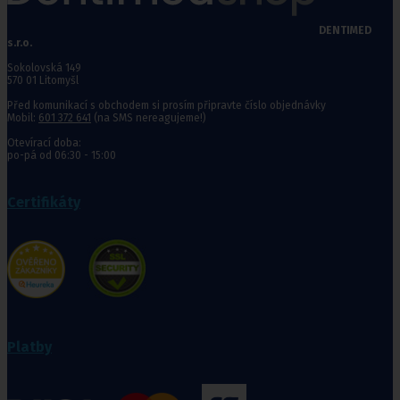
DENTIMED
s.r.o.
Sokolovská 149
570 01 Litomyšl
Před komunikací s obchodem si prosím připravte číslo objednávky
Mobil:
601 372 641
(na SMS nereagujeme!)
Otevírací doba:
po-pá od 06:30 - 15:00
Certifikáty
Platby