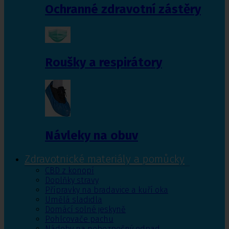
Ochranné zdravotní zástěry
Roušky a respirátory
Návleky na obuv
Zdravotnické materiály a pomůcky
CBD z konopí
Doplňky stravy
Přípravky na bradavice a kuří oka
Umělá sladidla
Domácí solné jeskyně
Pohlcovače pachu
Nádoby na nebezpečný odpad