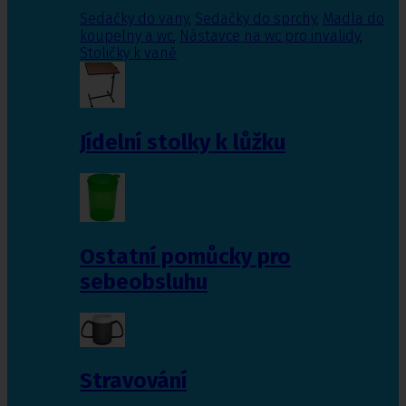
Sedačky do vany
,
Sedačky do sprchy
,
Madla do
koupelny a wc
,
Nástavce na wc pro invalidy
,
Stoličky k vaně
Jídelní stolky k lůžku
Ostatní pomůcky pro
sebeobsluhu
Stravování