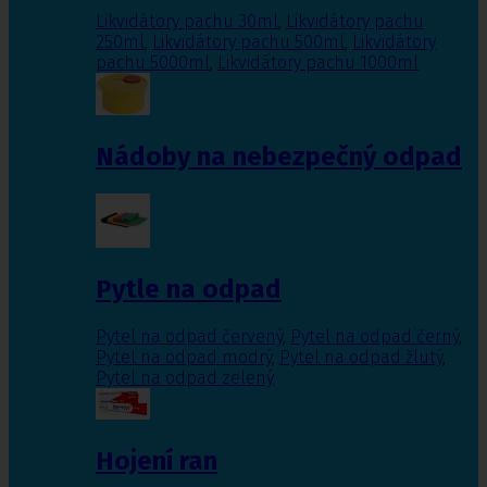
Likvidátory pachu 30ml
,
Likvidátory pachu
250ml
,
Likvidátory pachu 500ml
,
Likvidátory
pachu 5000ml
,
Likvidátory pachu 1000ml
Nádoby na nebezpečný odpad
Pytle na odpad
Pytel na odpad červený
,
Pytel na odpad černý
,
Pytel na odpad modrý
,
Pytel na odpad žlutý
,
Pytel na odpad zelený
Hojení ran