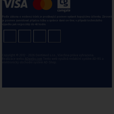
Podle zákona o evidenci tržeb je prodávající povinen vystavit kupujícímu účtenku. Zároveň
je povinen zaevidovat přijatou tržbu u správce daně on-line; v případě technického
výpadku pak nejpozději do 48 hodin.
Copyright © 2012 - 2026 Dentimed s.r.o., Všechna práva vyhrazena.
Realizace webu
ADweby.com
Tento web využívá redakční systém AD-RS a
elektronický obchodní systém AD-Shop.