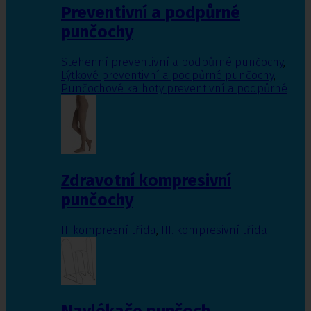
Preventivní a podpůrné
punčochy
Stehenní preventivní a podpůrné punčochy
,
Lýtkové preventivní a podpůrné punčochy
,
Punčochové kalhoty preventivní a podpůrné
Zdravotní kompresivní
punčochy
II. kompresní třída
,
III. kompresivní třída
Navlékače punčoch