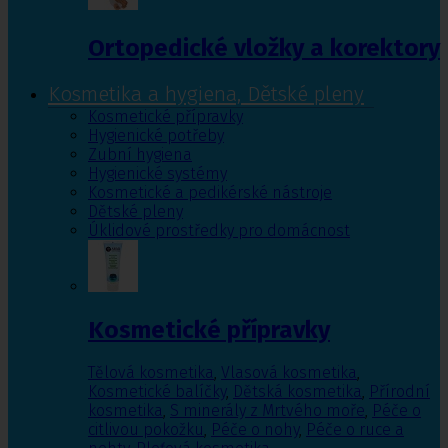
Ortopedické vložky a korektory
Kosmetika a hygiena, Dětské pleny
Kosmetické přípravky
Hygienické potřeby
Zubní hygiena
Hygienické systémy
Kosmetické a pedikérské nástroje
Dětské pleny
Úklidové prostředky pro domácnost
Kosmetické přípravky
Tělová kosmetika
,
Vlasová kosmetika
,
Kosmetické balíčky
,
Dětská kosmetika
,
Přírodní
kosmetika
,
S minerály z Mrtvého moře
,
Péče o
citlivou pokožku
,
Péče o nohy
,
Péče o ruce a