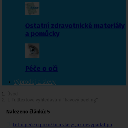
Ostatní zdravotnické materiály
a pomůcky
Péče o oči
Výprodej a slevy
Úvod
Fulltextové vyhledávání "kávový peeling"
Nalezeno článků: 5
Letní péče o pokožku a vlasy: Jak nevypadat po