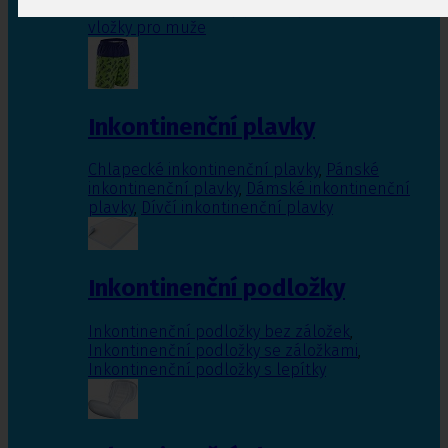
Inkontinenční vložky pro ženy
,
Inkontinenční
vložky pro muže
Inkontinenční plavky
Chlapecké inkontinenční plavky
,
Pánské
inkontinenční plavky
,
Dámské inkontinenční
plavky
,
Dívčí inkontinenční plavky
Inkontinenční podložky
Inkontinenční podložky bez záložek
,
Inkontinenční podložky se záložkami
,
Inkontinenční podložky s lepítky