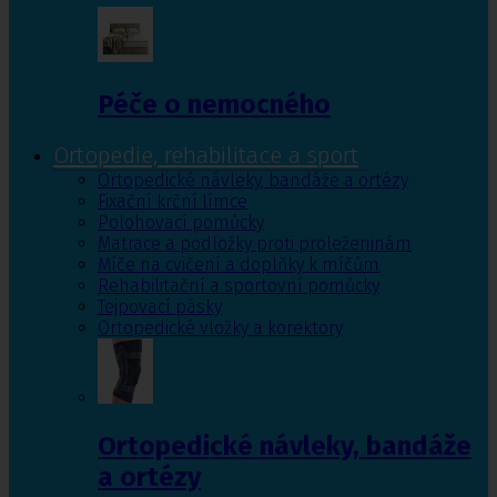
Péče o nemocného
Ortopedie, rehabilitace a sport
Ortopedické návleky, bandáže a ortézy
Fixační krční límce
Polohovací pomůcky
Matrace a podložky proti proleženinám
Míče na cvičení a doplňky k míčům
Rehabilitační a sportovní pomůcky
Tejpovací pásky
Ortopedické vložky a korektory
Ortopedické návleky, bandáže
a ortézy