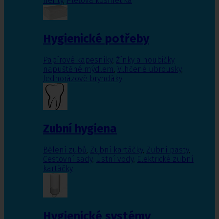
nehty
,
Pleťová kosmetika
Hygienické potřeby
Papírové kapesníky
,
Žínky a houbičky
napuštěné mýdlem
,
Vlhčené ubrousky
,
Jednorázové bryndáky
Zubní hygiena
Bělení zubů
,
Zubní kartáčky
,
Zubní pasty
,
Cestovní sady
,
Ústní vody
,
Elektrické zubní
kartáčky
Hygienické systémy