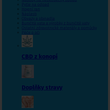
Pytle na odpad
Hojení ran
Náplasti
Obvazy a obinadla
Buničitá vata a výrobky z buničité vaty
Ostatní zdravotnické materiály a pomůcky
Péče o oči
CBD z konopí
Doplňky stravy