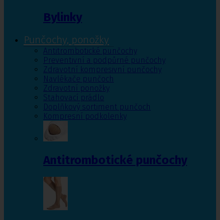
Bylinky
Punčochy, ponožky
Antitrombotické punčochy
Preventivní a podpůrné punčochy
Zdravotní kompresivní punčochy
Navlékače punčoch
Zdravotní ponožky
Stahovací prádlo
Doplňkový sortiment punčoch
Kompresní podkolenky
Antitrombotické punčochy