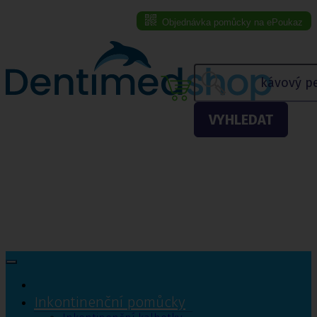
Objednávka pomůcky na ePoukaz
Menu eshopu
VYHLEDAT
Inkontinenční pomůcky