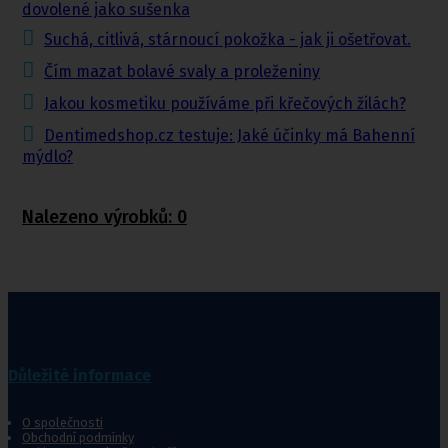
dovolené jako sušenka
Suchá, citlivá, stárnoucí pokožka - jak ji ošetřovat.
Čím mazat bolavé svaly a proleženiny
Jakou kosmetiku používáme při křečových žilách?
Dentimedshop.cz testuje: Jaké účinky má Bahenní
mýdlo?
Nalezeno výrobků:
0
Důležité informace
O společnosti
Obchodní podmínky