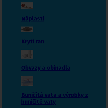
Náplasti
Krytí ran
Obvazy a obinadla
Buničitá vata a výrobky z
buničité vaty