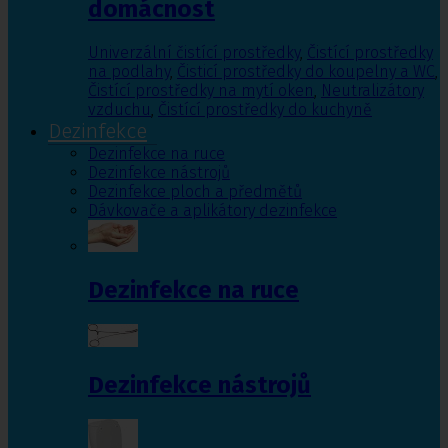
domácnost
Univerzální čistící prostředky
,
Čistící prostředky
na podlahy
,
Čisticí prostředky do koupelny a WC
,
Čistící prostředky na mytí oken
,
Neutralizátory
vzduchu
,
Čistící prostředky do kuchyně
Dezinfekce
Dezinfekce na ruce
Dezinfekce nástrojů
Dezinfekce ploch a předmětů
Dávkovače a aplikátory dezinfekce
Dezinfekce na ruce
Dezinfekce nástrojů