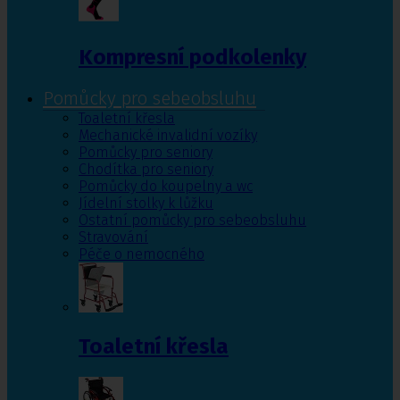
Kompresní podkolenky
Pomůcky pro sebeobsluhu
Toaletní křesla
Mechanické invalidní vozíky
Pomůcky pro seniory
Chodítka pro seniory
Pomůcky do koupelny a wc
Jídelní stolky k lůžku
Ostatní pomůcky pro sebeobsluhu
Stravování
Péče o nemocného
Toaletní křesla