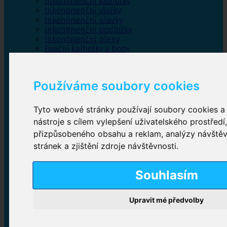
Inkontinenční kalhotky
Inkontinenční vložky
Inkontinenční plavky
Inkontinenční podložky
Inkontinenční pleny
Fixační kalhotky a body
Absorpční kalhotky
Péče o pánevní dno
Bylinky
Používáme soubory cookies
Tyto webové stránky používají soubory cookies a 
nástroje s cílem vylepšení uživatelského prostředí
Inkontinenční kalhotky
přizpůsobeného obsahu a reklam, analýzy návště
stránek a zjištění zdroje návštěvnosti.
Plenkové kalhotky navlékací
,
Plenkové kalhotky
zalepovací
,
Inkontinenční kalhotky dámské
,
Inkontinenční kalhotky pro muže
Souhlasím
Upravit mé předvolby
Inkontinenční vložky