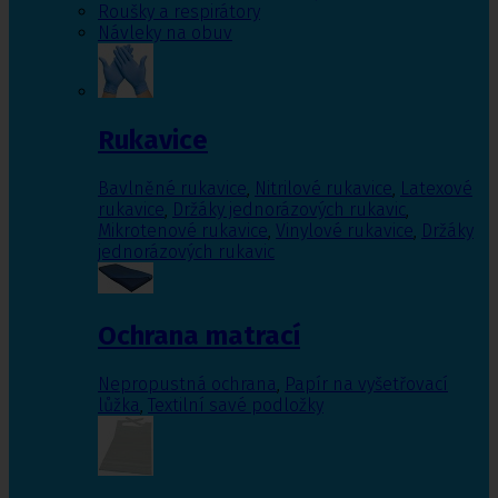
Roušky a respirátory
Návleky na obuv
Rukavice
Bavlněné rukavice
,
Nitrilové rukavice
,
Latexové
rukavice
,
Držáky jednorázových rukavic
,
Mikrotenové rukavice
,
Vinylové rukavice
,
Držáky
jednorázových rukavic
Ochrana matrací
Nepropustná ochrana
,
Papír na vyšetřovací
lůžka
,
Textilní savé podložky