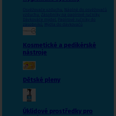
Osvěžovače vzduchu
,
Náplně do osvěžovačů
vzduchu
,
Zásobníky na papírové ručníky
,
Dávkováče mýdel
,
Papírové ručníky do
zásobníků
,
Mýdla do dávkovačů
Kosmetické a pedikérské
nástroje
Dětské pleny
Úklidové prostředky pro