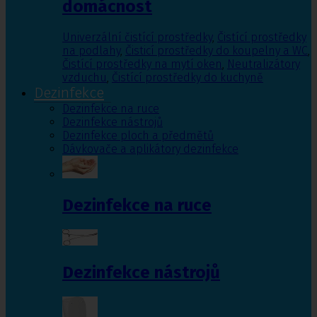
domácnost
Univerzální čistící prostředky
,
Čistící prostředky
na podlahy
,
Čisticí prostředky do koupelny a WC
,
Čistící prostředky na mytí oken
,
Neutralizátory
vzduchu
,
Čistící prostředky do kuchyně
Dezinfekce
Dezinfekce na ruce
Dezinfekce nástrojů
Dezinfekce ploch a předmětů
Dávkovače a aplikátory dezinfekce
Dezinfekce na ruce
Dezinfekce nástrojů