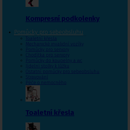
Kompresní podkolenky
Pomůcky pro sebeobsluhu
Toaletní křesla
Mechanické invalidní vozíky
Pomůcky pro seniory
Chodítka pro seniory
Pomůcky do koupelny a wc
Jídelní stolky k lůžku
Ostatní pomůcky pro sebeobsluhu
Stravování
Péče o nemocného
Toaletní křesla