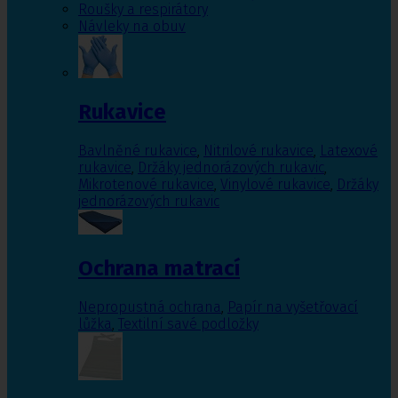
Roušky a respirátory
Návleky na obuv
Rukavice
Bavlněné rukavice
,
Nitrilové rukavice
,
Latexové
rukavice
,
Držáky jednorázových rukavic
,
Mikrotenové rukavice
,
Vinylové rukavice
,
Držáky
jednorázových rukavic
Ochrana matrací
Nepropustná ochrana
,
Papír na vyšetřovací
lůžka
,
Textilní savé podložky