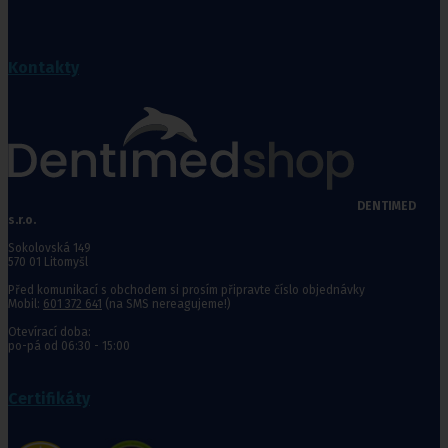
Kontakty
DENTIMED
s.r.o.
Sokolovská 149
570 01 Litomyšl
Před komunikací s obchodem si prosím připravte číslo objednávky
Mobil:
601 372 641
(na SMS nereagujeme!)
Otevírací doba:
po-pá od 06:30 - 15:00
Certifikáty