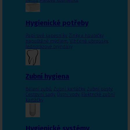
nehty
,
Pleťová kosmetika
Hygienické potřeby
Papírové kapesníky
,
Žínky a houbičky
napuštěné mýdlem
,
Vlhčené ubrousky
,
Jednorázové bryndáky
Zubní hygiena
Bělení zubů
,
Zubní kartáčky
,
Zubní pasty
,
Cestovní sady
,
Ústní vody
,
Elektrické zubní
kartáčky
Hygienické systémy