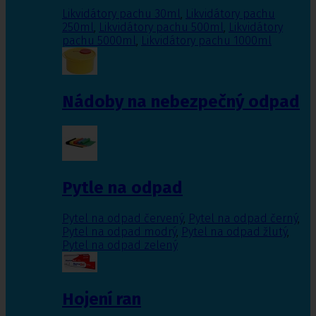
Likvidátory pachu 30ml
,
Likvidátory pachu
250ml
,
Likvidátory pachu 500ml
,
Likvidátory
pachu 5000ml
,
Likvidátory pachu 1000ml
Nádoby na nebezpečný odpad
Pytle na odpad
Pytel na odpad červený
,
Pytel na odpad černý
,
Pytel na odpad modrý
,
Pytel na odpad žlutý
,
Pytel na odpad zelený
Hojení ran