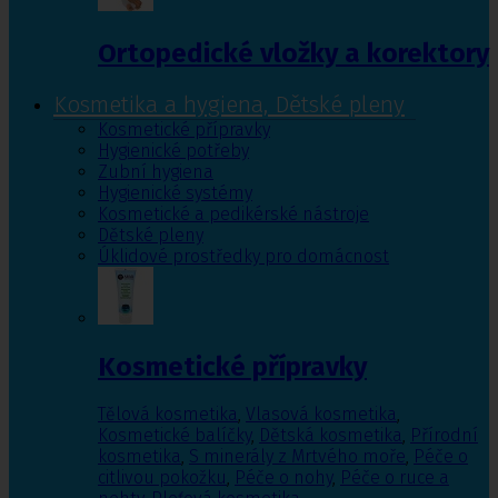
Ortopedické vložky a korektory
Kosmetika a hygiena, Dětské pleny
Kosmetické přípravky
Hygienické potřeby
Zubní hygiena
Hygienické systémy
Kosmetické a pedikérské nástroje
Dětské pleny
Úklidové prostředky pro domácnost
Kosmetické přípravky
Tělová kosmetika
,
Vlasová kosmetika
,
Kosmetické balíčky
,
Dětská kosmetika
,
Přírodní
kosmetika
,
S minerály z Mrtvého moře
,
Péče o
citlivou pokožku
,
Péče o nohy
,
Péče o ruce a