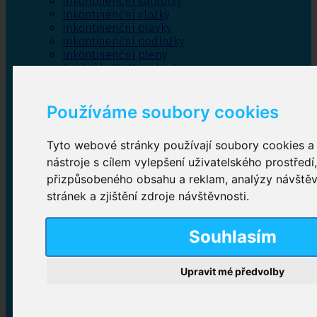
Inkontinenční kalhotky
Inkontinenční vložky
Inkontinenční plavky
Inkontinenční podložky
Inkontinenční pleny
Fixační kalhotky a body
Absorpční kalhotky
Péče o pánevní dno
Používáme soubory cookies
Bylinky
Tyto webové stránky používají soubory cookies a 
nástroje s cílem vylepšení uživatelského prostředí
Inkontinenční kalhotky
přizpůsobeného obsahu a reklam, analýzy návště
stránek a zjištění zdroje návštěvnosti.
Plenkové kalhotky navlékací
,
Plenkové kalhotky
zalepovací
,
Inkontinenční kalhotky dámské
,
Inkontinenční kalhotky pro muže
Souhlasím
Upravit mé předvolby
Inkontinenční vložky