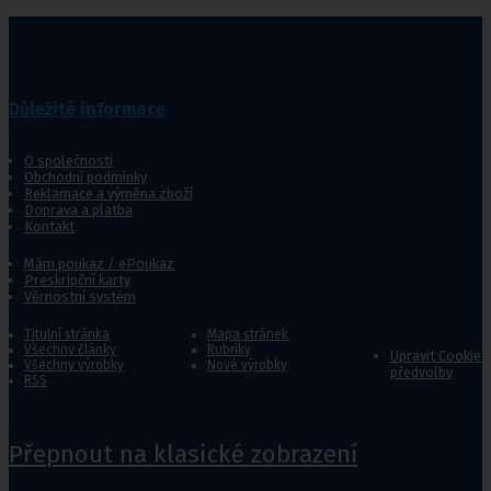
Důležité informace
O společnosti
Obchodní podmínky
Reklamace a výměna zboží
Doprava a platba
Kontakt
Mám poukaz / ePoukaz
Preskripční karty
Věrnostní systém
Titulní stránka
Mapa stránek
Všechny články
Rubriky
Upravit Cookie
Všechny výrobky
Nové výrobky
předvolby
RSS
Přepnout na klasické zobrazení