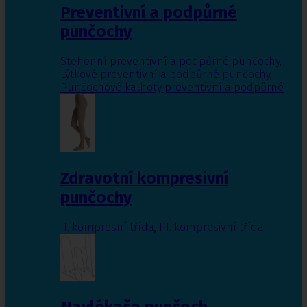
Preventivní a podpůrné
punčochy
Stehenní preventivní a podpůrné punčochy
,
Lýtkové preventivní a podpůrné punčochy
,
Punčochové kalhoty preventivní a podpůrné
Zdravotní kompresivní
punčochy
II. kompresní třída
,
III. kompresivní třída
Navlékače punčoch