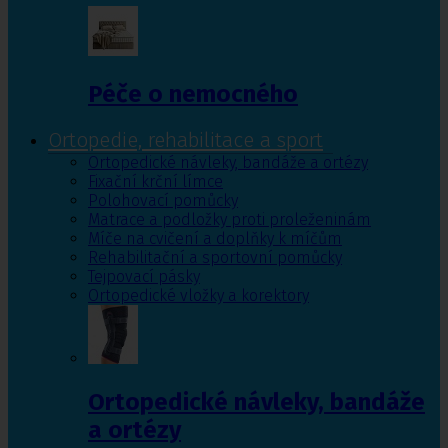
Péče o nemocného
Ortopedie, rehabilitace a sport
Ortopedické návleky, bandáže a ortézy
Fixační krční límce
Polohovací pomůcky
Matrace a podložky proti proleženinám
Míče na cvičení a doplňky k míčům
Rehabilitační a sportovní pomůcky
Tejpovací pásky
Ortopedické vložky a korektory
Ortopedické návleky, bandáže
a ortézy