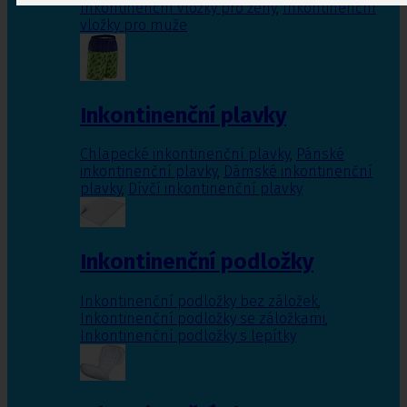
Inkontinenční vložky pro ženy
,
Inkontinenční
vložky pro muže
Inkontinenční plavky
Chlapecké inkontinenční plavky
,
Pánské
inkontinenční plavky
,
Dámské inkontinenční
plavky
,
Dívčí inkontinenční plavky
Inkontinenční podložky
Inkontinenční podložky bez záložek
,
Inkontinenční podložky se záložkami
,
Inkontinenční podložky s lepítky