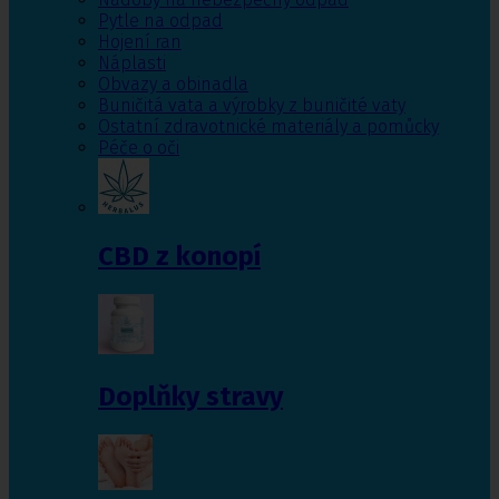
Pytle na odpad
Hojení ran
Náplasti
Obvazy a obinadla
Buničitá vata a výrobky z buničité vaty
Ostatní zdravotnické materiály a pomůcky
Péče o oči
CBD z konopí
Doplňky stravy