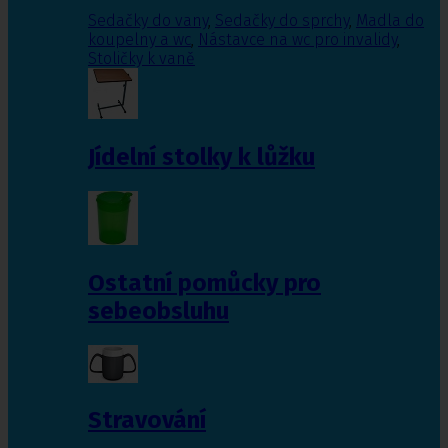
Sedačky do vany
,
Sedačky do sprchy
,
Madla do
koupelny a wc
,
Nástavce na wc pro invalidy
,
Stoličky k vaně
Jídelní stolky k lůžku
Ostatní pomůcky pro
sebeobsluhu
Stravování