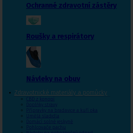
Ochranné zdravotní zástěry
Roušky a respirátory
Návleky na obuv
Zdravotnické materiály a pomůcky
CBD z konopí
Doplňky stravy
Přípravky na bradavice a kuří oka
Umělá sladidla
Domácí solné jeskyně
Pohlcovače pachu
Nádoby na nebezpečný odpad