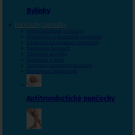
Bylinky
Punčochy, ponožky
Antitrombotické punčochy
Preventivní a podpůrné punčochy
Zdravotní kompresivní punčochy
Navlékače punčoch
Zdravotní ponožky
Stahovací prádlo
Doplňkový sortiment punčoch
Kompresní podkolenky
Antitrombotické punčochy