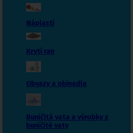
Náplasti
Krytí ran
Obvazy a obinadla
Buničitá vata a výrobky z
buničité vaty