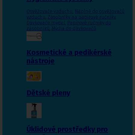
Osvěžovače vzduchu
,
Náplně do osvěžovačů
vzduchu
,
Zásobníky na papírové ručníky
,
Dávkováče mýdel
,
Papírové ručníky do
zásobníků
,
Mýdla do dávkovačů
Kosmetické a pedikérské
nástroje
Dětské pleny
Úklidové prostředky pro