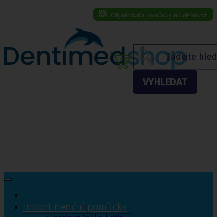
Objednávka pomůcky na ePoukaz
Menu eshopu
VYHLEDAT
Inkontinenční pomůcky