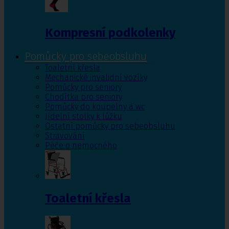
Kompresní podkolenky
Pomůcky pro sebeobsluhu
Toaletní křesla
Mechanické invalidní vozíky
Pomůcky pro seniory
Chodítka pro seniory
Pomůcky do koupelny a wc
Jídelní stolky k lůžku
Ostatní pomůcky pro sebeobsluhu
Stravování
Péče o nemocného
Toaletní křesla