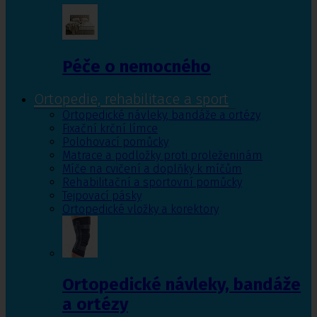
Péče o nemocného
Ortopedie, rehabilitace a sport
Ortopedické návleky, bandáže a ortézy
Fixační krční límce
Polohovací pomůcky
Matrace a podložky proti proleženinám
Míče na cvičení a doplňky k míčům
Rehabilitační a sportovní pomůcky
Tejpovací pásky
Ortopedické vložky a korektory
Ortopedické návleky, bandáže
a ortézy