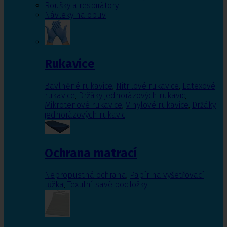
Roušky a respirátory
Návleky na obuv
Rukavice
Bavlněné rukavice
,
Nitrilové rukavice
,
Latexové
rukavice
,
Držáky jednorázových rukavic
,
Mikrotenové rukavice
,
Vinylové rukavice
,
Držáky
jednorázových rukavic
Ochrana matrací
Nepropustná ochrana
,
Papír na vyšetřovací
lůžka
,
Textilní savé podložky