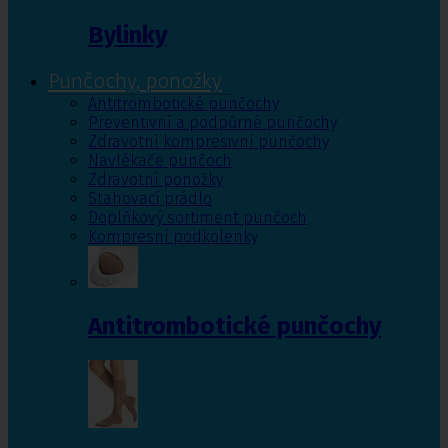
Bylinky
Punčochy, ponožky
Antitrombotické punčochy
Preventivní a podpůrné punčochy
Zdravotní kompresivní punčochy
Navlékače punčoch
Zdravotní ponožky
Stahovací prádlo
Doplňkový sortiment punčoch
Kompresní podkolenky
Antitrombotické punčochy