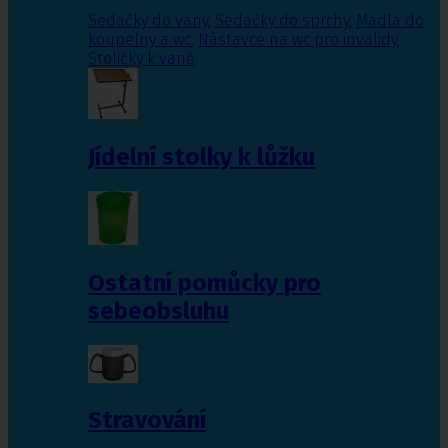
Sedačky do vany
,
Sedačky do sprchy
,
Madla do
koupelny a wc
,
Nástavce na wc pro invalidy
,
Stoličky k vaně
Jídelní stolky k lůžku
Ostatní pomůcky pro
sebeobsluhu
Stravování