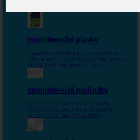
Inkontinenční vložky pro ženy
,
Inkontinenční
vložky pro muže
Inkontinenční plavky
Chlapecké inkontinenční plavky
,
Pánské
inkontinenční plavky
,
Dámské inkontinenční
plavky
,
Dívčí inkontinenční plavky
Inkontinenční podložky
Inkontinenční podložky bez záložek
,
Inkontinenční podložky se záložkami
,
Inkontinenční podložky s lepítky