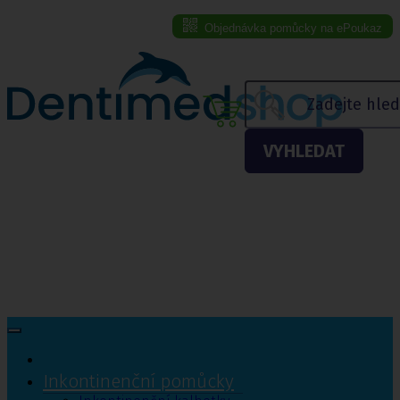
Objednávka pomůcky na ePoukaz
Menu eshopu
VYHLEDAT
Inkontinenční pomůcky