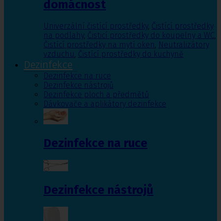
domácnost
Univerzální čistící prostředky
,
Čistící prostředky
na podlahy
,
Čisticí prostředky do koupelny a WC
,
Čistící prostředky na mytí oken
,
Neutralizátory
vzduchu
,
Čistící prostředky do kuchyně
Dezinfekce
Dezinfekce na ruce
Dezinfekce nástrojů
Dezinfekce ploch a předmětů
Dávkovače a aplikátory dezinfekce
Dezinfekce na ruce
Dezinfekce nástrojů