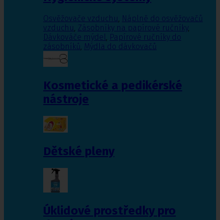
Osvěžovače vzduchu
,
Náplně do osvěžovačů
vzduchu
,
Zásobníky na papírové ručníky
,
Dávkováče mýdel
,
Papírové ručníky do
zásobníků
,
Mýdla do dávkovačů
Kosmetické a pedikérské
nástroje
Dětské pleny
Úklidové prostředky pro