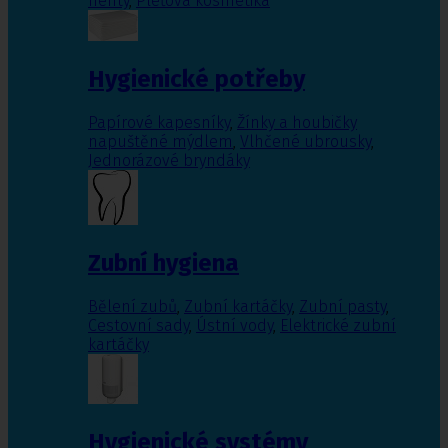
nehty
,
Pleťová kosmetika
Hygienické potřeby
Papírové kapesníky
,
Žínky a houbičky
napuštěné mýdlem
,
Vlhčené ubrousky
,
Jednorázové bryndáky
Zubní hygiena
Bělení zubů
,
Zubní kartáčky
,
Zubní pasty
,
Cestovní sady
,
Ústní vody
,
Elektrické zubní
kartáčky
Hygienické systémy