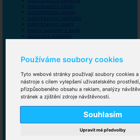
Inkontinenční kalhotky
Inkontinenční vložky
Inkontinenční plavky
Inkontinenční podložky
Inkontinenční pleny
Fixační kalhotky a body
Absorpční kalhotky
Péče o pánevní dno
Bylinky
Používáme soubory cookies
Tyto webové stránky používají soubory cookies a 
Inkontinenční kalhotky
nástroje s cílem vylepšení uživatelského prostředí
přizpůsobeného obsahu a reklam, analýzy návště
Plenkové kalhotky navlékací
,
Plenkové kalhotky
zalepovací
,
Inkontinenční kalhotky dámské
,
stránek a zjištění zdroje návštěvnosti.
Inkontinenční kalhotky pro muže
Souhlasím
Inkontinenční vložky
Upravit mé předvolby