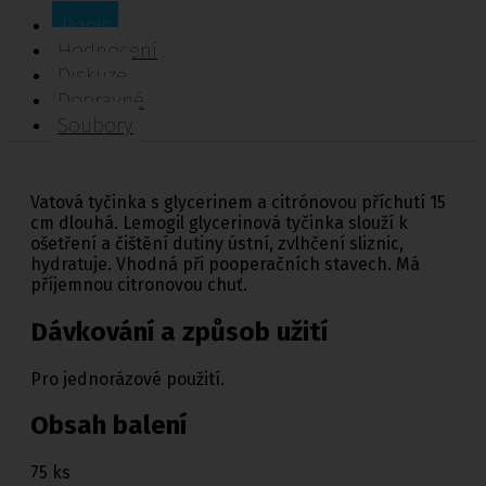
Popis
Hodnocení
Diskuze
Dopravné
Soubory
Vatová tyčinka s glycerinem a citrónovou příchutí 15
cm dlouhá. Lemogil glycerinová tyčinka slouží k
ošetření a čištění dutiny ústní, zvlhčení sliznic,
hydratuje. Vhodná při pooperačních stavech. Má
příjemnou citronovou chuť.
Dávkování a způsob užití
Pro jednorázové použití.
Obsah balení
75 ks