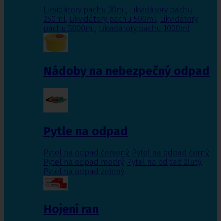
Likvidátory pachu 30ml
,
Likvidátory pachu
250ml
,
Likvidátory pachu 500ml
,
Likvidátory
pachu 5000ml
,
Likvidátory pachu 1000ml
Nádoby na nebezpečný odpad
Pytle na odpad
Pytel na odpad červený
,
Pytel na odpad černý
,
Pytel na odpad modrý
,
Pytel na odpad žlutý
,
Pytel na odpad zelený
Hojení ran