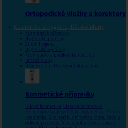
Ortopedické vložky a korektory
Kosmetika a hygiena, Dětské pleny
Kosmetické přípravky
Hygienické potřeby
Zubní hygiena
Hygienické systémy
Kosmetické a pedikérské nástroje
Dětské pleny
Úklidové prostředky pro domácnost
Kosmetické přípravky
Tělová kosmetika
,
Vlasová kosmetika
,
Kosmetické balíčky
,
Dětská kosmetika
,
Přírodní
kosmetika
,
S minerály z Mrtvého moře
,
Péče o
citlivou pokožku
,
Péče o nohy
,
Péče o ruce a