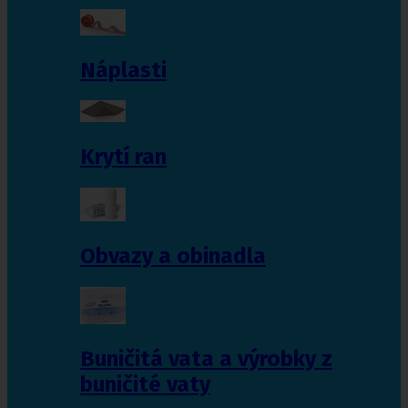
Náplasti
Krytí ran
Obvazy a obinadla
Buničitá vata a výrobky z
buničité vaty