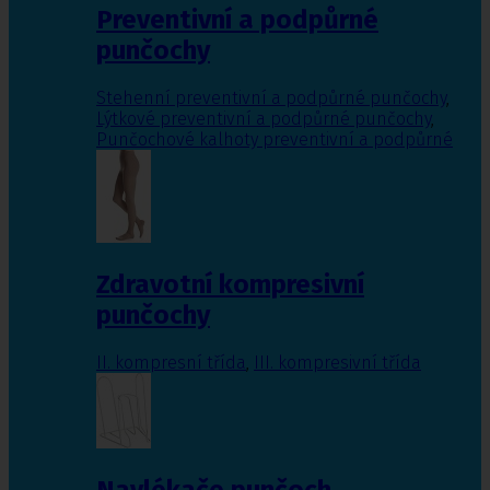
Preventivní a podpůrné
punčochy
Stehenní preventivní a podpůrné punčochy
,
Lýtkové preventivní a podpůrné punčochy
,
Punčochové kalhoty preventivní a podpůrné
Zdravotní kompresivní
punčochy
II. kompresní třída
,
III. kompresivní třída
Navlékače punčoch