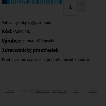
Vložit do košíku
Vatové tyčinky s glycerinem.
Kód:
RAU152482
Výrobce:
Lohmann&Rauscher
Zdravotnický prostředek
Před použitím si pozorně přečtěte návod k použití.
Dotaz
Porovnat
Hlídač cen
Doporučit
Tisk
Sdílet