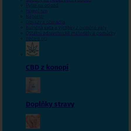
Pytle na odpad
Hojení ran
Náplasti
Obvazy a obinadla
Buničitá vata a výrobky z buničité vaty
Ostatní zdravotnické materiály a pomůcky
Péče o oči
CBD z konopí
Doplňky stravy