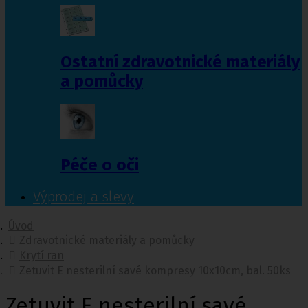
Ostatní zdravotnické materiály
a pomůcky
Péče o oči
Výprodej a slevy
Úvod
Zdravotnické materiály a pomůcky
Krytí ran
Zetuvit E nesterilní savé kompresy 10x10cm, bal. 50ks
Zetuvit E nesterilní savé