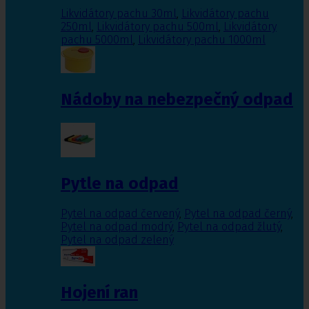
Likvidátory pachu 30ml
,
Likvidátory pachu
250ml
,
Likvidátory pachu 500ml
,
Likvidátory
pachu 5000ml
,
Likvidátory pachu 1000ml
Nádoby na nebezpečný odpad
Pytle na odpad
Pytel na odpad červený
,
Pytel na odpad černý
,
Pytel na odpad modrý
,
Pytel na odpad žlutý
,
Pytel na odpad zelený
Hojení ran