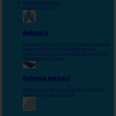
Roušky a respirátory
Návleky na obuv
Rukavice
Bavlněné rukavice
,
Nitrilové rukavice
,
Latexové
rukavice
,
Držáky jednorázových rukavic
,
Mikrotenové rukavice
,
Vinylové rukavice
,
Držáky
jednorázových rukavic
Ochrana matrací
Nepropustná ochrana
,
Papír na vyšetřovací
lůžka
,
Textilní savé podložky