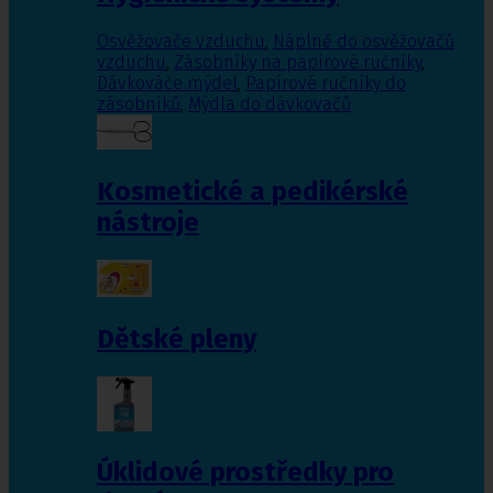
Osvěžovače vzduchu
,
Náplně do osvěžovačů
vzduchu
,
Zásobníky na papírové ručníky
,
Dávkováče mýdel
,
Papírové ručníky do
zásobníků
,
Mýdla do dávkovačů
Kosmetické a pedikérské
nástroje
Dětské pleny
Úklidové prostředky pro