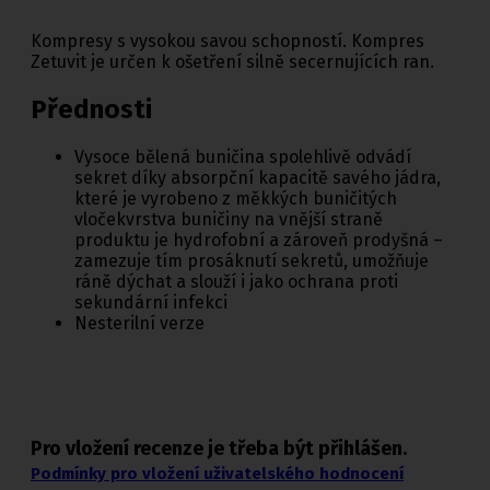
Kompresy s vysokou savou schopností. Kompres
Zetuvit je určen k ošetření silně secernujících ran.
Přednosti
Vysoce bělená buničina spolehlivě odvádí
sekret díky absorpční kapacitě savého jádra,
které je vyrobeno z měkkých buničitých
vločekvrstva buničiny na vnější straně
produktu je hydrofobní a zároveň prodyšná –
zamezuje tím prosáknutí sekretů, umožňuje
ráně dýchat a slouží i jako ochrana proti
sekundární infekci
Nesterilní verze
Pro vložení recenze je třeba být přihlášen.
Podmínky pro vložení uživatelského hodnocení