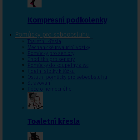
Kompresní podkolenky
Pomůcky pro sebeobsluhu
Toaletní křesla
Mechanické invalidní vozíky
Pomůcky pro seniory
Chodítka pro seniory
Pomůcky do koupelny a wc
Jídelní stolky k lůžku
Ostatní pomůcky pro sebeobsluhu
Stravování
Péče o nemocného
Toaletní křesla