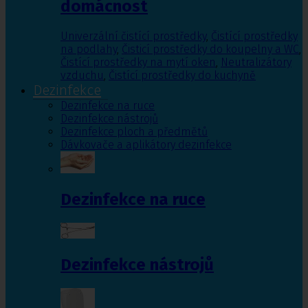
domácnost
Univerzální čistící prostředky
,
Čistící prostředky
na podlahy
,
Čisticí prostředky do koupelny a WC
,
Čistící prostředky na mytí oken
,
Neutralizátory
vzduchu
,
Čistící prostředky do kuchyně
Dezinfekce
Dezinfekce na ruce
Dezinfekce nástrojů
Dezinfekce ploch a předmětů
Dávkovače a aplikátory dezinfekce
Dezinfekce na ruce
Dezinfekce nástrojů