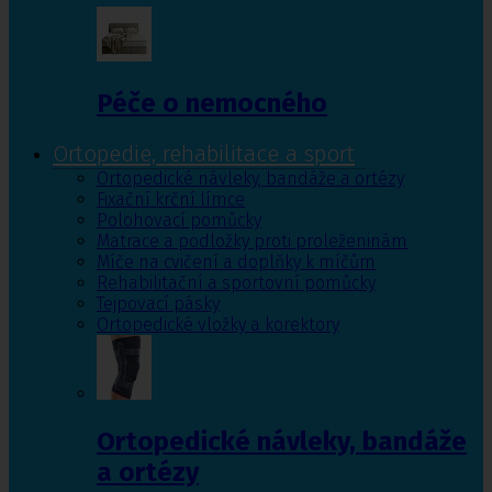
Péče o nemocného
Ortopedie, rehabilitace a sport
Ortopedické návleky, bandáže a ortézy
Fixační krční límce
Polohovací pomůcky
Matrace a podložky proti proleženinám
Míče na cvičení a doplňky k míčům
Rehabilitační a sportovní pomůcky
Tejpovací pásky
Ortopedické vložky a korektory
Ortopedické návleky, bandáže
a ortézy