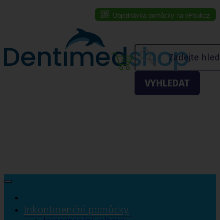
Objednávka pomůcky na ePoukaz
Menu eshopu
VYHLEDAT
Inkontinenční pomůcky