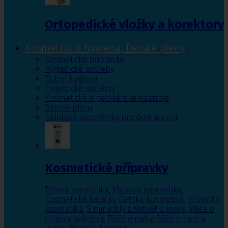
Ortopedické vložky a korektory
Kosmetika a hygiena, Dětské pleny
Kosmetické přípravky
Hygienické potřeby
Zubní hygiena
Hygienické systémy
Kosmetické a pedikérské nástroje
Dětské pleny
Úklidové prostředky pro domácnost
Kosmetické přípravky
Tělová kosmetika
,
Vlasová kosmetika
,
Kosmetické balíčky
,
Dětská kosmetika
,
Přírodní
kosmetika
,
S minerály z Mrtvého moře
,
Péče o
citlivou pokožku
,
Péče o nohy
,
Péče o ruce a