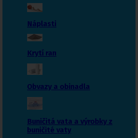
Náplasti
Krytí ran
Obvazy a obinadla
Buničitá vata a výrobky z
buničité vaty