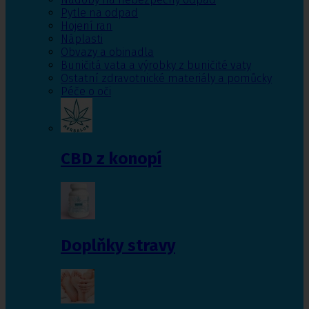
Pytle na odpad
Hojení ran
Náplasti
Obvazy a obinadla
Buničitá vata a výrobky z buničité vaty
Ostatní zdravotnické materiály a pomůcky
Péče o oči
CBD z konopí
Doplňky stravy