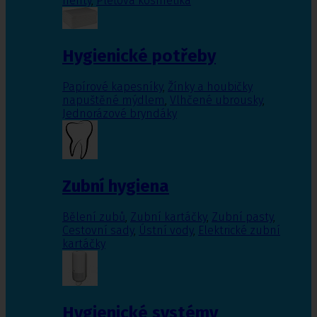
nehty
,
Pleťová kosmetika
Hygienické potřeby
Papírové kapesníky
,
Žínky a houbičky
napuštěné mýdlem
,
Vlhčené ubrousky
,
Jednorázové bryndáky
Zubní hygiena
Bělení zubů
,
Zubní kartáčky
,
Zubní pasty
,
Cestovní sady
,
Ústní vody
,
Elektrické zubní
kartáčky
Hygienické systémy