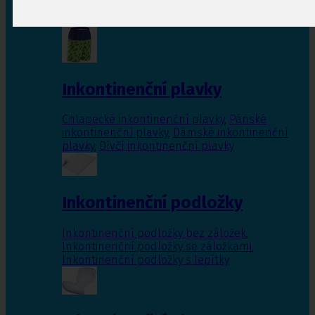
Inkontinenční vložky pro ženy
,
Inkontinenční
vložky pro muže
Inkontinenční plavky
Chlapecké inkontinenční plavky
,
Pánské
inkontinenční plavky
,
Dámské inkontinenční
plavky
,
Dívčí inkontinenční plavky
Inkontinenční podložky
Inkontinenční podložky bez záložek
,
Inkontinenční podložky se záložkami
,
Inkontinenční podložky s lepítky