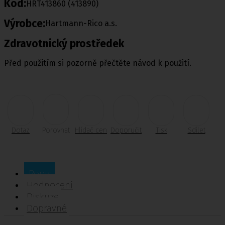
Kód:
HRT413860 (413890)
Výrobce:
Hartmann-Rico a.s.
Zdravotnický prostředek
Před použitím si pozorně přečtěte návod k použití.
Dotaz
Porovnat
Hlídač cen
Doporučit
Tisk
Sdílet
Popis
Hodnocení
Diskuze
Dopravné