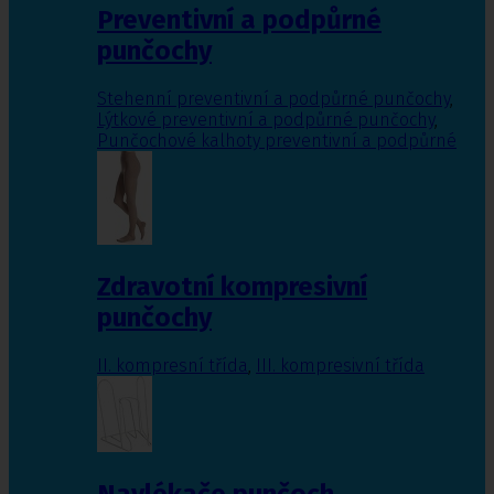
Preventivní a podpůrné
punčochy
Stehenní preventivní a podpůrné punčochy
,
Lýtkové preventivní a podpůrné punčochy
,
Punčochové kalhoty preventivní a podpůrné
Zdravotní kompresivní
punčochy
II. kompresní třída
,
III. kompresivní třída
Navlékače punčoch