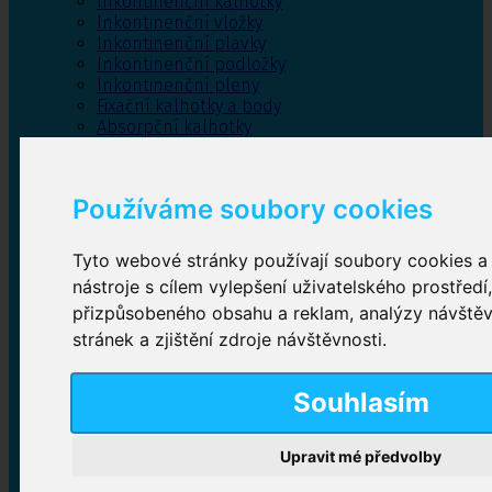
Inkontinenční kalhotky
Inkontinenční vložky
Inkontinenční plavky
Inkontinenční podložky
Inkontinenční pleny
Fixační kalhotky a body
Absorpční kalhotky
Péče o pánevní dno
Bylinky
Používáme soubory cookies
Tyto webové stránky používají soubory cookies a 
Inkontinenční kalhotky
nástroje s cílem vylepšení uživatelského prostředí
přizpůsobeného obsahu a reklam, analýzy návště
Plenkové kalhotky navlékací
,
Plenkové kalhotky
zalepovací
,
Inkontinenční kalhotky dámské
,
stránek a zjištění zdroje návštěvnosti.
Inkontinenční kalhotky pro muže
Souhlasím
Inkontinenční vložky
Upravit mé předvolby