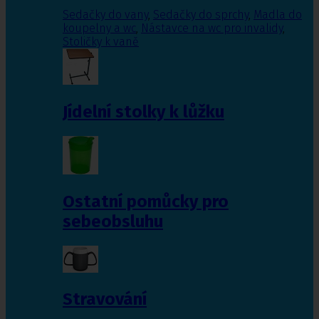
Sedačky do vany
,
Sedačky do sprchy
,
Madla do
koupelny a wc
,
Nástavce na wc pro invalidy
,
Stoličky k vaně
Jídelní stolky k lůžku
Ostatní pomůcky pro
sebeobsluhu
Stravování