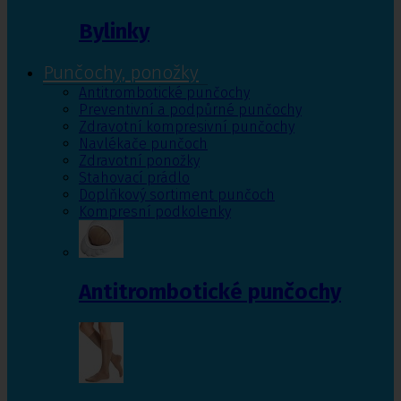
Bylinky
Punčochy, ponožky
Antitrombotické punčochy
Preventivní a podpůrné punčochy
Zdravotní kompresivní punčochy
Navlékače punčoch
Zdravotní ponožky
Stahovací prádlo
Doplňkový sortiment punčoch
Kompresní podkolenky
Antitrombotické punčochy