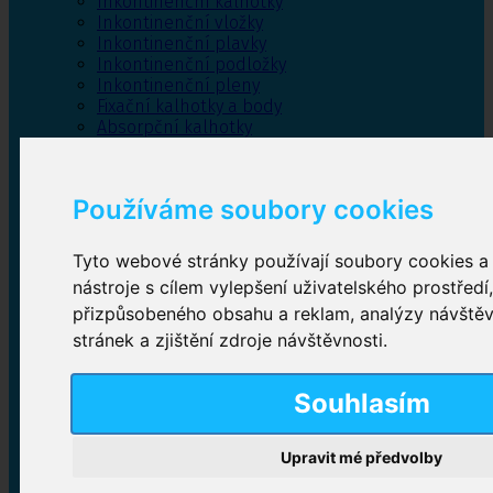
Inkontinenční kalhotky
Inkontinenční vložky
Inkontinenční plavky
Inkontinenční podložky
Inkontinenční pleny
Fixační kalhotky a body
Absorpční kalhotky
Péče o pánevní dno
Bylinky
Používáme soubory cookies
Tyto webové stránky používají soubory cookies a 
Inkontinenční kalhotky
nástroje s cílem vylepšení uživatelského prostředí
přizpůsobeného obsahu a reklam, analýzy návště
Plenkové kalhotky navlékací
,
Plenkové kalhotky
zalepovací
,
Inkontinenční kalhotky dámské
,
stránek a zjištění zdroje návštěvnosti.
Inkontinenční kalhotky pro muže
Souhlasím
Inkontinenční vložky
Upravit mé předvolby