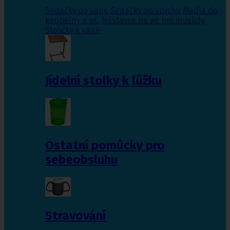
Sedačky do vany
,
Sedačky do sprchy
,
Madla do
koupelny a wc
,
Nástavce na wc pro invalidy
,
Stoličky k vaně
Jídelní stolky k lůžku
Ostatní pomůcky pro
sebeobsluhu
Stravování