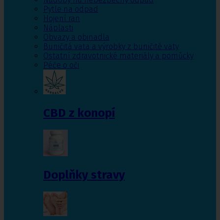
Pytle na odpad
Hojení ran
Náplasti
Obvazy a obinadla
Buničitá vata a výrobky z buničité vaty
Ostatní zdravotnické materiály a pomůcky
Péče o oči
CBD z konopí
Doplňky stravy