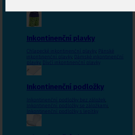
Inkontinenční vložky pro ženy
,
Inkontinenční
vložky pro muže
Inkontinenční plavky
Chlapecké inkontinenční plavky
,
Pánské
inkontinenční plavky
,
Dámské inkontinenční
plavky
,
Dívčí inkontinenční plavky
Inkontinenční podložky
Inkontinenční podložky bez záložek
,
Inkontinenční podložky se záložkami
,
Inkontinenční podložky s lepítky