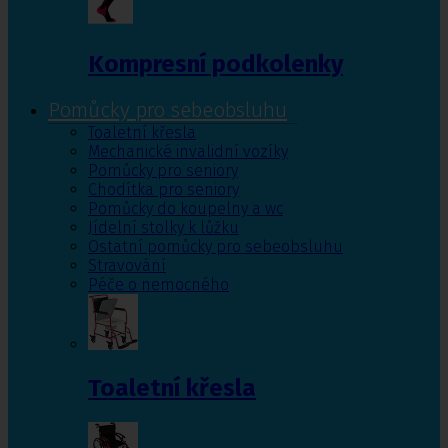
Kompresní podkolenky
Pomůcky pro sebeobsluhu
Toaletní křesla
Mechanické invalidní vozíky
Pomůcky pro seniory
Chodítka pro seniory
Pomůcky do koupelny a wc
Jídelní stolky k lůžku
Ostatní pomůcky pro sebeobsluhu
Stravování
Péče o nemocného
Toaletní křesla