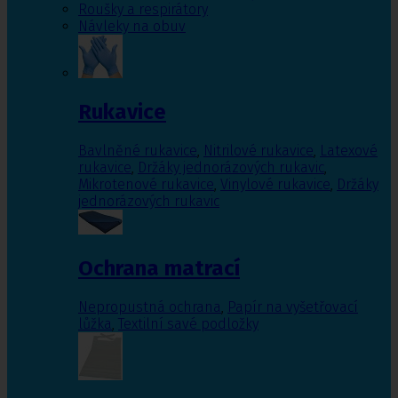
Roušky a respirátory
Návleky na obuv
Rukavice
Bavlněné rukavice
,
Nitrilové rukavice
,
Latexové
rukavice
,
Držáky jednorázových rukavic
,
Mikrotenové rukavice
,
Vinylové rukavice
,
Držáky
jednorázových rukavic
Ochrana matrací
Nepropustná ochrana
,
Papír na vyšetřovací
lůžka
,
Textilní savé podložky