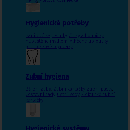
nehty
,
Pleťová kosmetika
Hygienické potřeby
Papírové kapesníky
,
Žínky a houbičky
napuštěné mýdlem
,
Vlhčené ubrousky
,
Jednorázové bryndáky
Zubní hygiena
Bělení zubů
,
Zubní kartáčky
,
Zubní pasty
,
Cestovní sady
,
Ústní vody
,
Elektrické zubní
kartáčky
Hygienické systémy