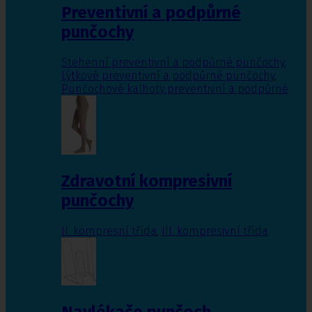
Preventivní a podpůrné
punčochy
Stehenní preventivní a podpůrné punčochy
,
Lýtkové preventivní a podpůrné punčochy
,
Punčochové kalhoty preventivní a podpůrné
Zdravotní kompresivní
punčochy
II. kompresní třída
,
III. kompresivní třída
Navlékače punčoch