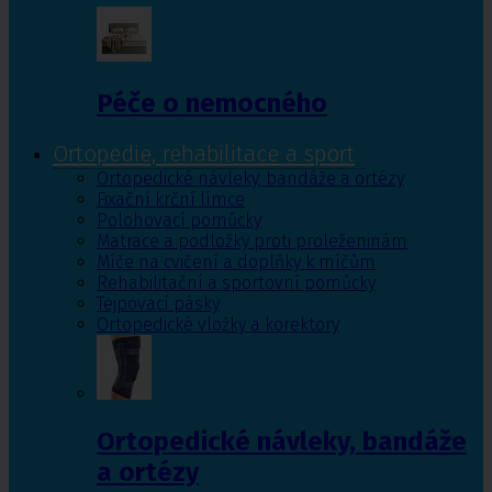
Péče o nemocného
Ortopedie, rehabilitace a sport
Ortopedické návleky, bandáže a ortézy
Fixační krční límce
Polohovací pomůcky
Matrace a podložky proti proleženinám
Míče na cvičení a doplňky k míčům
Rehabilitační a sportovní pomůcky
Tejpovací pásky
Ortopedické vložky a korektory
Ortopedické návleky, bandáže
a ortézy