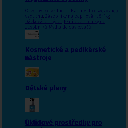
Osvěžovače vzduchu
,
Náplně do osvěžovačů
vzduchu
,
Zásobníky na papírové ručníky
,
Dávkováče mýdel
,
Papírové ručníky do
zásobníků
,
Mýdla do dávkovačů
Kosmetické a pedikérské
nástroje
Dětské pleny
Úklidové prostředky pro