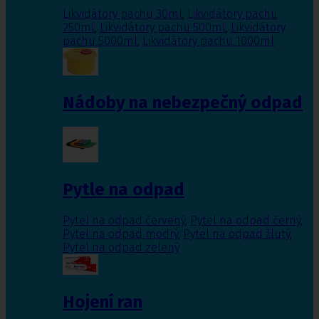
Likvidátory pachu 30ml
,
Likvidátory pachu
250ml
,
Likvidátory pachu 500ml
,
Likvidátory
pachu 5000ml
,
Likvidátory pachu 1000ml
Nádoby na nebezpečný odpad
Pytle na odpad
Pytel na odpad červený
,
Pytel na odpad černý
,
Pytel na odpad modrý
,
Pytel na odpad žlutý
,
Pytel na odpad zelený
Hojení ran