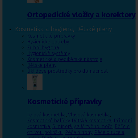
Ortopedické vložky a korektory
Kosmetika a hygiena, Dětské pleny
Kosmetické přípravky
Hygienické potřeby
Zubní hygiena
Hygienické systémy
Kosmetické a pedikérské nástroje
Dětské pleny
Úklidové prostředky pro domácnost
Kosmetické přípravky
Tělová kosmetika
,
Vlasová kosmetika
,
Kosmetické balíčky
,
Dětská kosmetika
,
Přírodní
kosmetika
,
S minerály z Mrtvého moře
,
Péče o
citlivou pokožku
,
Péče o nohy
,
Péče o ruce a