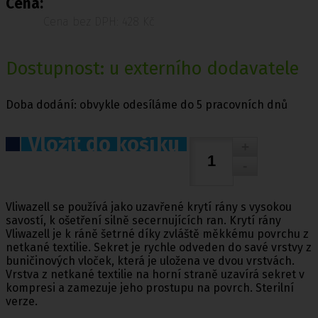
Cena:
Cena bez DPH: 428 Kč
Dostupnost: u externího dodavatele
Doba dodání: obvykle odesíláme do 5 pracovních dnů
Vložit do košíku
Vliwazell se používá jako uzavřené krytí rány s vysokou
savostí, k ošetření silně secernujících ran. Krytí rány
Vliwazell je k ráně šetrné díky zvláště měkkému povrchu z
netkané textilie. Sekret je rychle odveden do savé vrstvy z
buničinových vloček, která je uložena ve dvou vrstvách.
Vrstva z netkané textilie na horní straně uzavírá sekret v
kompresi a zamezuje jeho prostupu na povrch. Sterilní
verze.