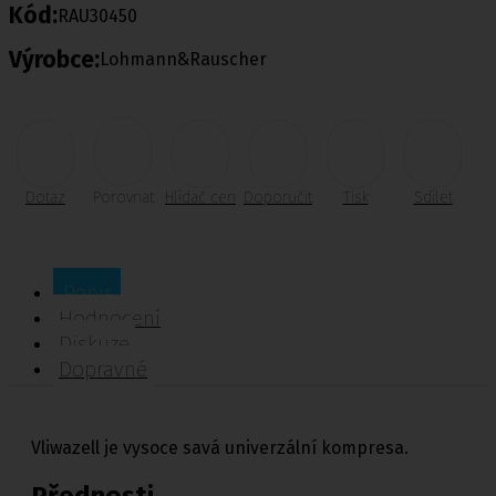
Kód:
RAU30450
Výrobce:
Lohmann&Rauscher
Dotaz
Porovnat
Hlídač cen
Doporučit
Tisk
Sdílet
Popis
Hodnocení
Diskuze
Dopravné
Vliwazell je vysoce savá univerzální kompresa.
Přednosti