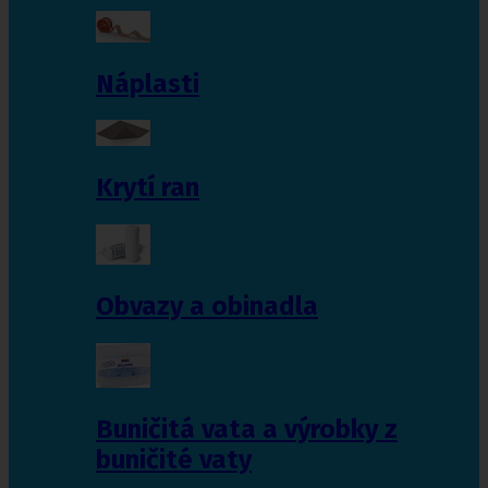
Náplasti
Krytí ran
Obvazy a obinadla
Buničitá vata a výrobky z
buničité vaty