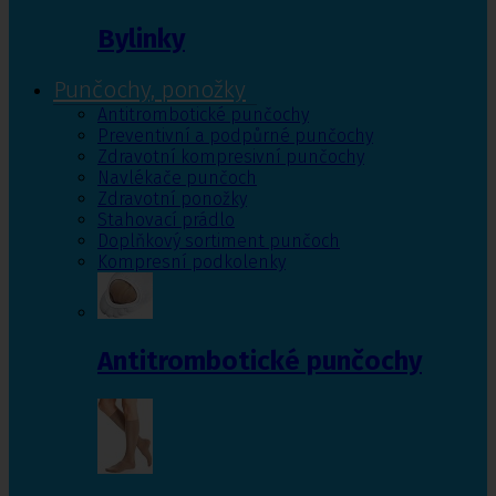
Bylinky
Punčochy, ponožky
Antitrombotické punčochy
Preventivní a podpůrné punčochy
Zdravotní kompresivní punčochy
Navlékače punčoch
Zdravotní ponožky
Stahovací prádlo
Doplňkový sortiment punčoch
Kompresní podkolenky
Antitrombotické punčochy