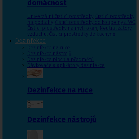
domácnost
Univerzální čistící prostředky
,
Čistící prostředky
na podlahy
,
Čisticí prostředky do koupelny a WC
,
Čistící prostředky na mytí oken
,
Neutralizátory
vzduchu
,
Čistící prostředky do kuchyně
Dezinfekce
Dezinfekce na ruce
Dezinfekce nástrojů
Dezinfekce ploch a předmětů
Dávkovače a aplikátory dezinfekce
Dezinfekce na ruce
Dezinfekce nástrojů