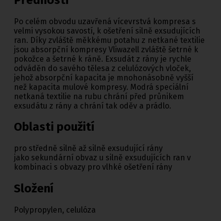
Po celém obvodu uzavřená vícevrstvá kompresa s
velmi vysokou savostí, k ošetření silně exsudujících
ran. Díky zvláště měkkému potahu z netkané textilie
jsou absorpční kompresy Vliwazell zvláště šetrné k
pokožce a šetrné k ráně. Exsudát z rány je rychle
odváděn do savého tělesa z celulózových vloček,
jehož absorpční kapacita je mnohonásobně vyšší
než kapacita mulové kompresy. Modrá speciální
netkaná textilie na rubu chrání před průnikem
exsudátu z rány a chrání tak oděv a prádlo.
Oblasti použití
pro středně silně až silně exsudující rány
jako sekundární obvaz u silně exsudujících ran v
kombinaci s obvazy pro vlhké ošetření rány
Složení
Polypropylen, celulóza