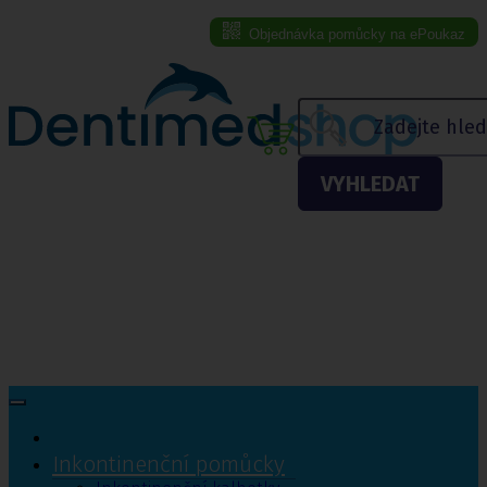
Objednávka pomůcky na ePoukaz
Menu eshopu
VYHLEDAT
Inkontinenční pomůcky