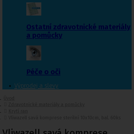
Ostatní zdravotnické materiály
a pomůcky
Péče o oči
Výprodej a slevy
Úvod
Zdravotnické materiály a pomůcky
Krytí ran
Vliwazell savá komprese sterilní 10x10cm, bal. 60ks
Vliwazell savá komprese