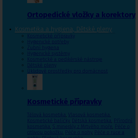
Ortopedické vložky a korektory
Kosmetika a hygiena, Dětské pleny
Kosmetické přípravky
Hygienické potřeby
Zubní hygiena
Hygienické systémy
Kosmetické a pedikérské nástroje
Dětské pleny
Úklidové prostředky pro domácnost
Kosmetické přípravky
Tělová kosmetika
,
Vlasová kosmetika
,
Kosmetické balíčky
,
Dětská kosmetika
,
Přírodní
kosmetika
,
S minerály z Mrtvého moře
,
Péče o
citlivou pokožku
,
Péče o nohy
,
Péče o ruce a