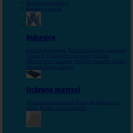
Roušky a respirátory
Návleky na obuv
Rukavice
Bavlněné rukavice
,
Nitrilové rukavice
,
Latexové
rukavice
,
Držáky jednorázových rukavic
,
Mikrotenové rukavice
,
Vinylové rukavice
,
Držáky
jednorázových rukavic
Ochrana matrací
Nepropustná ochrana
,
Papír na vyšetřovací
lůžka
,
Textilní savé podložky