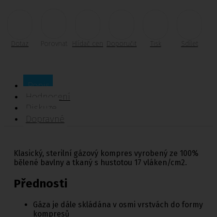
Dotaz
Porovnat
Hlídač cen
Doporučit
Tisk
Sdílet
Popis
Hodnocení
Diskuze
Dopravné
Klasický, sterilní gázový kompres
vyrobený ze 100%
bělené bavlny a tkaný s hustotou 17 vláken/cm2.
Přednosti
Gáza je dále skládána v osmi vrstvách do formy
kompresů