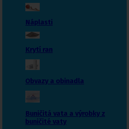
Náplasti
Krytí ran
Obvazy a obinadla
Buničitá vata a výrobky z
buničité vaty