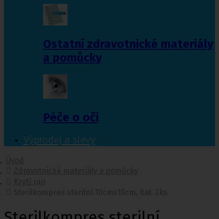
Ostatní zdravotnické materiály
a pomůcky
Péče o oči
Výprodej a slevy
Úvod
Zdravotnické materiály a pomůcky
Krytí ran
Sterilkompres sterilní 10cmx10cm, bal. 2ks
Sterilkompres sterilní