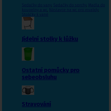
Sedačky do vany
,
Sedačky do sprchy
,
Madla do
koupelny a wc
,
Nástavce na wc pro invalidy
,
Stoličky k vaně
Jídelní stolky k lůžku
Ostatní pomůcky pro
sebeobsluhu
Stravování