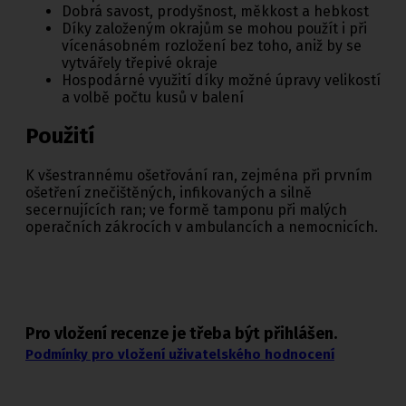
Dobrá savost, prodyšnost, měkkost a hebkost
Díky založeným okrajům se mohou použít i při
vícenásobném rozložení bez toho, aniž by se
vytvářely třepivé okraje
Hospodárné využití díky možné úpravy velikostí
a volbě počtu kusů v balení
Použití
K všestrannému ošetřování ran, zejména při prvním
ošetření znečištěných, infikovaných a silně
secernujících ran; ve formě tamponu při malých
operačních zákrocích v ambulancích a nemocnicích.
Pro vložení recenze je třeba být přihlášen.
Podmínky pro vložení uživatelského hodnocení