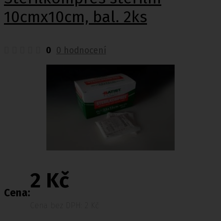
10cmx10cm, bal. 2ks
0
0 hodnocení
2 Kč
Cena:
Cena bez DPH: 2 Kč