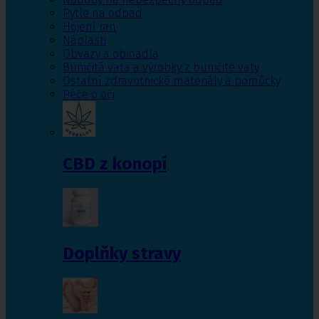
Pytle na odpad
Hojení ran
Náplasti
Obvazy a obinadla
Buničitá vata a výrobky z buničité vaty
Ostatní zdravotnické materiály a pomůcky
Péče o oči
CBD z konopí
Doplňky stravy