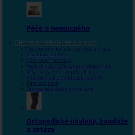
Péče o nemocného
Ortopedie, rehabilitace a sport
Ortopedické návleky, bandáže a ortézy
Fixační krční límce
Polohovací pomůcky
Matrace a podložky proti proleženinám
Míče na cvičení a doplňky k míčům
Rehabilitační a sportovní pomůcky
Tejpovací pásky
Ortopedické vložky a korektory
Ortopedické návleky, bandáže
a ortézy