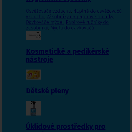
Osvěžovače vzduchu
,
Náplně do osvěžovačů
vzduchu
,
Zásobníky na papírové ručníky
,
Dávkováče mýdel
,
Papírové ručníky do
zásobníků
,
Mýdla do dávkovačů
Kosmetické a pedikérské
nástroje
Dětské pleny
Úklidové prostředky pro