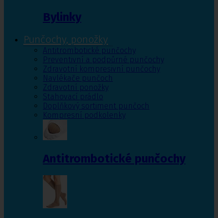
Bylinky
Punčochy, ponožky
Antitrombotické punčochy
Preventivní a podpůrné punčochy
Zdravotní kompresivní punčochy
Navlékače punčoch
Zdravotní ponožky
Stahovací prádlo
Doplňkový sortiment punčoch
Kompresní podkolenky
Antitrombotické punčochy