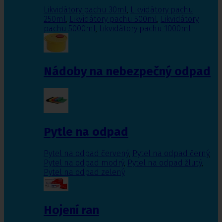
Likvidátory pachu 30ml
,
Likvidátory pachu
250ml
,
Likvidátory pachu 500ml
,
Likvidátory
pachu 5000ml
,
Likvidátory pachu 1000ml
Nádoby na nebezpečný odpad
Pytle na odpad
Pytel na odpad červený
,
Pytel na odpad černý
,
Pytel na odpad modrý
,
Pytel na odpad žlutý
,
Pytel na odpad zelený
Hojení ran