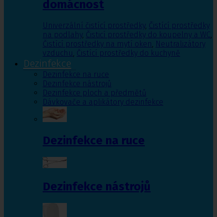
domácnost
Univerzální čistící prostředky
,
Čistící prostředky
na podlahy
,
Čisticí prostředky do koupelny a WC
,
Čistící prostředky na mytí oken
,
Neutralizátory
vzduchu
,
Čistící prostředky do kuchyně
Dezinfekce
Dezinfekce na ruce
Dezinfekce nástrojů
Dezinfekce ploch a předmětů
Dávkovače a aplikátory dezinfekce
Dezinfekce na ruce
Dezinfekce nástrojů