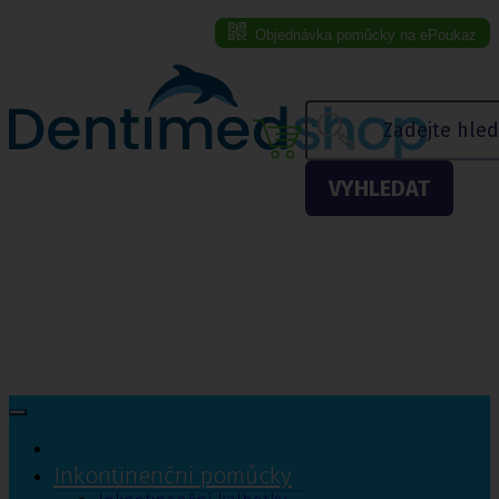
Objednávka pomůcky na ePoukaz
Menu eshopu
VYHLEDAT
Inkontinenční pomůcky