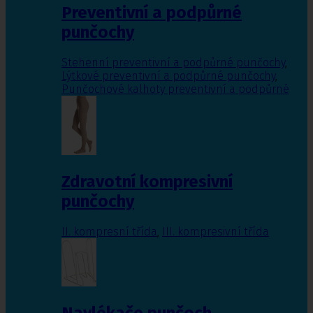
Preventivní a podpůrné
punčochy
Stehenní preventivní a podpůrné punčochy
,
Lýtkové preventivní a podpůrné punčochy
,
Punčochové kalhoty preventivní a podpůrné
Zdravotní kompresivní
punčochy
II. kompresní třída
,
III. kompresivní třída
Navlékače punčoch