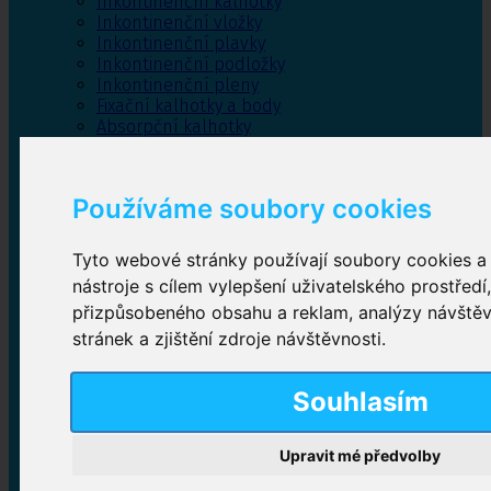
Inkontinenční kalhotky
Inkontinenční vložky
Inkontinenční plavky
Inkontinenční podložky
Inkontinenční pleny
Fixační kalhotky a body
Absorpční kalhotky
Péče o pánevní dno
Bylinky
Používáme soubory cookies
Tyto webové stránky používají soubory cookies a 
Inkontinenční kalhotky
nástroje s cílem vylepšení uživatelského prostředí
přizpůsobeného obsahu a reklam, analýzy návště
Plenkové kalhotky navlékací
,
Plenkové kalhotky
zalepovací
,
Inkontinenční kalhotky dámské
,
stránek a zjištění zdroje návštěvnosti.
Inkontinenční kalhotky pro muže
Souhlasím
Inkontinenční vložky
Upravit mé předvolby