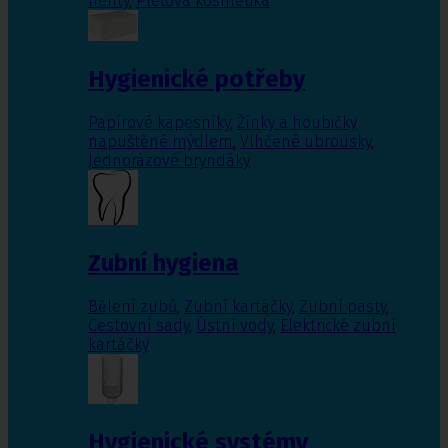
nehty
,
Pleťová kosmetika
Hygienické potřeby
Papírové kapesníky
,
Žínky a houbičky
napuštěné mýdlem
,
Vlhčené ubrousky
,
Jednorázové bryndáky
Zubní hygiena
Bělení zubů
,
Zubní kartáčky
,
Zubní pasty
,
Cestovní sady
,
Ústní vody
,
Elektrické zubní
kartáčky
Hygienické systémy