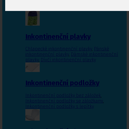
Inkontinenční vložky pro ženy
,
Inkontinenční
vložky pro muže
Inkontinenční plavky
Chlapecké inkontinenční plavky
,
Pánské
inkontinenční plavky
,
Dámské inkontinenční
plavky
,
Dívčí inkontinenční plavky
Inkontinenční podložky
Inkontinenční podložky bez záložek
,
Inkontinenční podložky se záložkami
,
Inkontinenční podložky s lepítky