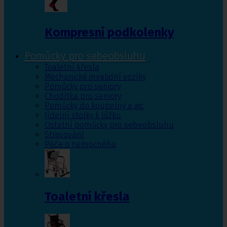
Kompresní podkolenky
Pomůcky pro sebeobsluhu
Toaletní křesla
Mechanické invalidní vozíky
Pomůcky pro seniory
Chodítka pro seniory
Pomůcky do koupelny a wc
Jídelní stolky k lůžku
Ostatní pomůcky pro sebeobsluhu
Stravování
Péče o nemocného
Toaletní křesla