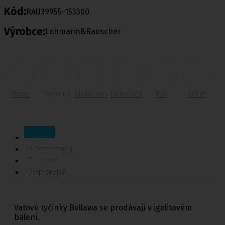
Kód:
RAU39955-153300
Výrobce:
Lohmann&Rauscher
Dotaz
Porovnat
Hlídač cen
Doporučit
Tisk
Sdílet
Popis
Hodnocení
Diskuze
Dopravné
Vatové tyčinky Bellawa se prodávají v igelitovém
balení.