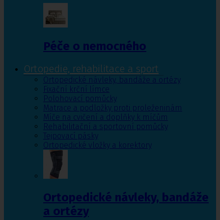
Péče o nemocného
Ortopedie, rehabilitace a sport
Ortopedické návleky, bandáže a ortézy
Fixační krční límce
Polohovací pomůcky
Matrace a podložky proti proleženinám
Míče na cvičení a doplňky k míčům
Rehabilitační a sportovní pomůcky
Tejpovací pásky
Ortopedické vložky a korektory
Ortopedické návleky, bandáže
a ortézy