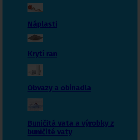
Náplasti
Krytí ran
Obvazy a obinadla
Buničitá vata a výrobky z
buničité vaty