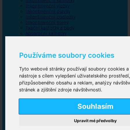
Inkontinenční kalhotky
Inkontinenční vložky
Inkontinenční plavky
Inkontinenční podložky
Inkontinenční pleny
Fixační kalhotky a body
Absorpční kalhotky
Péče o pánevní dno
Bylinky
Používáme soubory cookies
Tyto webové stránky používají soubory cookies a 
Inkontinenční kalhotky
nástroje s cílem vylepšení uživatelského prostředí
přizpůsobeného obsahu a reklam, analýzy návště
Plenkové kalhotky navlékací
,
Plenkové kalhotky
zalepovací
,
Inkontinenční kalhotky dámské
,
stránek a zjištění zdroje návštěvnosti.
Inkontinenční kalhotky pro muže
Souhlasím
Inkontinenční vložky
Upravit mé předvolby