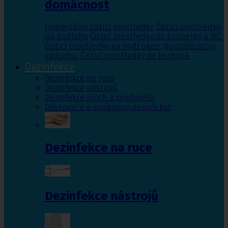
domácnost
Univerzální čistící prostředky
,
Čistící prostředky
na podlahy
,
Čisticí prostředky do koupelny a WC
,
Čistící prostředky na mytí oken
,
Neutralizátory
vzduchu
,
Čistící prostředky do kuchyně
Dezinfekce
Dezinfekce na ruce
Dezinfekce nástrojů
Dezinfekce ploch a předmětů
Dávkovače a aplikátory dezinfekce
Dezinfekce na ruce
Dezinfekce nástrojů