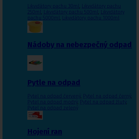
Likvidátory pachu 30ml
,
Likvidátory pachu
250ml
,
Likvidátory pachu 500ml
,
Likvidátory
pachu 5000ml
,
Likvidátory pachu 1000ml
Nádoby na nebezpečný odpad
Pytle na odpad
Pytel na odpad červený
,
Pytel na odpad černý
,
Pytel na odpad modrý
,
Pytel na odpad žlutý
,
Pytel na odpad zelený
Hojení ran