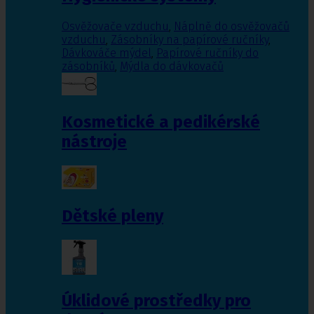
Osvěžovače vzduchu
,
Náplně do osvěžovačů
vzduchu
,
Zásobníky na papírové ručníky
,
Dávkováče mýdel
,
Papírové ručníky do
zásobníků
,
Mýdla do dávkovačů
Kosmetické a pedikérské
nástroje
Dětské pleny
Úklidové prostředky pro