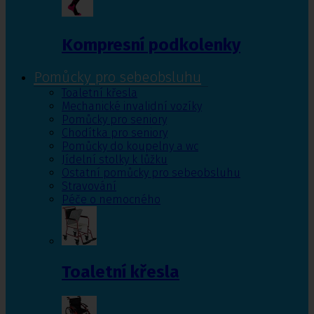
Kompresní podkolenky
Pomůcky pro sebeobsluhu
Toaletní křesla
Mechanické invalidní vozíky
Pomůcky pro seniory
Chodítka pro seniory
Pomůcky do koupelny a wc
Jídelní stolky k lůžku
Ostatní pomůcky pro sebeobsluhu
Stravování
Péče o nemocného
Toaletní křesla