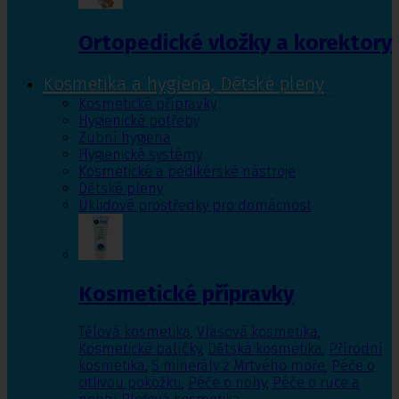
Ortopedické vložky a korektory
Kosmetika a hygiena, Dětské pleny
Kosmetické přípravky
Hygienické potřeby
Zubní hygiena
Hygienické systémy
Kosmetické a pedikérské nástroje
Dětské pleny
Úklidové prostředky pro domácnost
Kosmetické přípravky
Tělová kosmetika
,
Vlasová kosmetika
,
Kosmetické balíčky
,
Dětská kosmetika
,
Přírodní
kosmetika
,
S minerály z Mrtvého moře
,
Péče o
citlivou pokožku
,
Péče o nohy
,
Péče o ruce a