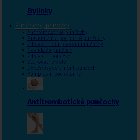
Bylinky
Punčochy, ponožky
Antitrombotické punčochy
Preventivní a podpůrné punčochy
Zdravotní kompresivní punčochy
Navlékače punčoch
Zdravotní ponožky
Stahovací prádlo
Doplňkový sortiment punčoch
Kompresní podkolenky
Antitrombotické punčochy