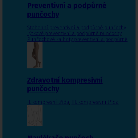
Preventivní a podpůrné
punčochy
Stehenní preventivní a podpůrné punčochy
,
Lýtkové preventivní a podpůrné punčochy
,
Punčochové kalhoty preventivní a podpůrné
Zdravotní kompresivní
punčochy
II. kompresní třída
,
III. kompresivní třída
Navlékače punčoch