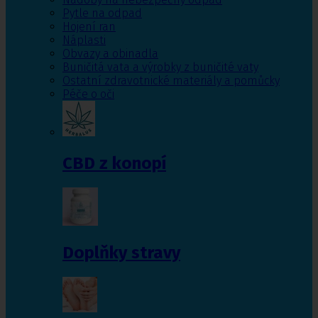
Pytle na odpad
Hojení ran
Náplasti
Obvazy a obinadla
Buničitá vata a výrobky z buničité vaty
Ostatní zdravotnické materiály a pomůcky
Péče o oči
CBD z konopí
Doplňky stravy