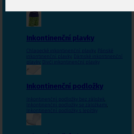
Inkontinenční vložky pro ženy
,
Inkontinenční
vložky pro muže
Inkontinenční plavky
Chlapecké inkontinenční plavky
,
Pánské
inkontinenční plavky
,
Dámské inkontinenční
plavky
,
Dívčí inkontinenční plavky
Inkontinenční podložky
Inkontinenční podložky bez záložek
,
Inkontinenční podložky se záložkami
,
Inkontinenční podložky s lepítky