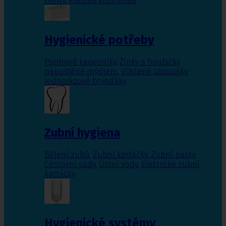
nehty
,
Pleťová kosmetika
Hygienické potřeby
Papírové kapesníky
,
Žínky a houbičky
napuštěné mýdlem
,
Vlhčené ubrousky
,
Jednorázové bryndáky
Zubní hygiena
Bělení zubů
,
Zubní kartáčky
,
Zubní pasty
,
Cestovní sady
,
Ústní vody
,
Elektrické zubní
kartáčky
Hygienické systémy