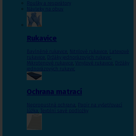
Roušky a respirátory
Návleky na obuv
Rukavice
Bavlněné rukavice
,
Nitrilové rukavice
,
Latexové
rukavice
,
Držáky jednorázových rukavic
,
Mikrotenové rukavice
,
Vinylové rukavice
,
Držáky
jednorázových rukavic
Ochrana matrací
Nepropustná ochrana
,
Papír na vyšetřovací
lůžka
,
Textilní savé podložky