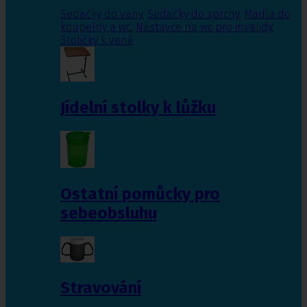
Sedačky do vany
,
Sedačky do sprchy
,
Madla do
koupelny a wc
,
Nástavce na wc pro invalidy
,
Stoličky k vaně
Jídelní stolky k lůžku
Ostatní pomůcky pro
sebeobsluhu
Stravování