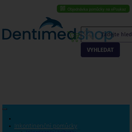
Objednávka pomůcky na ePoukaz
Menu eshopu
VYHLEDAT
Inkontinenční pomůcky