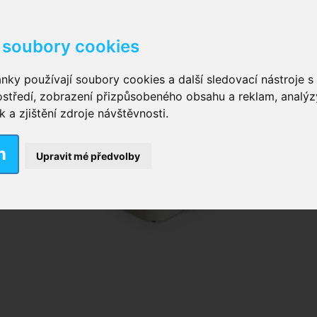
soubory cookies
kové kalhotky zalepovací
,
Inkontinenční kalhotky dámsk
nky používají soubory cookies a další sledovací nástroje s 
ostředí, zobrazení přizpůsobeného obsahu a reklam, analýz
ční vložky pro muže
a zjištění zdroje návštěvnosti.
m
nkontinenční plavky
,
Dámské inkontinenční plavky
,
Dívčí
Upravit mé předvolby
ek
,
Inkontinenční podložky se záložkami
,
Inkontinenční po