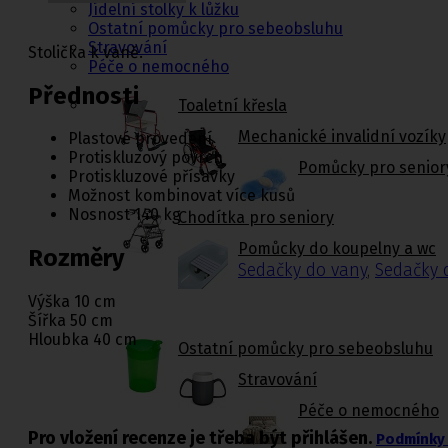
Jídelní stolky k lůžku
Ostatní pomůcky pro sebeobsluhu
Stravování
Stolička k vaně.
Péče o nemocného
Přednosti
Toaletní křesla
Mechanické invalidní vozíky
Plastové provedení
Protiskluzový povrch
Pomůcky pro senior
Protiskluzové přísavky
Možnost kombinovat více kusů
Nosnost 140 kg
Chodítka pro seniory
Pomůcky do koupelny a wc
Rozměry
Sedačky do vany
,
Sedačky 
Výška 10 cm
Šířka 50 cm
Hloubka 40 cm
Ostatní pomůcky pro sebeobsluhu
Stravování
Péče o nemocného
Pro vložení recenze je třeba být přihlášen.
Podmínky 