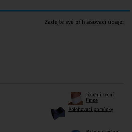
Zadejte své přihlašovací údaje:
Fixační krční
límce
Polohovací pomůcky
Míče na cvičení