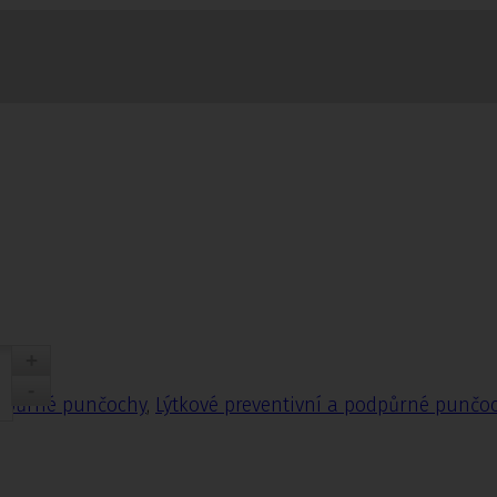
nčochy
odpůrné punčochy
,
Lýtkové preventivní a podpůrné punčo