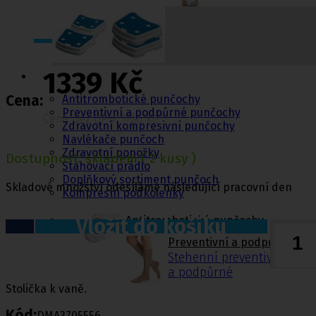
Punčochy,
1339 Kč
ponožky
Antitrombotické punčochy
Cena:
Preventivní a podpůrné punčochy
Cena bez DPH: 1106 Kč
Zdravotní kompresivní punčochy
Navlékače punčoch
Zdravotní ponožky
Dostupnost:
skladem
( 2 kusy )
Stahovací prádlo
Doplňkový sortiment punčoch
Skladové množství odesíláme následující pracovní den
Kompresní podkolenky
Antitrombotické punčochy
Vložit do košíku
Preventivní a podpůrné pu
Stehenní preventivní a p
a podpůrné
Stolička k vaně.
Kód:
DMA3705556