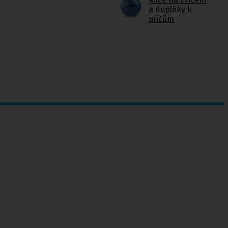
a doplňky k
míčům