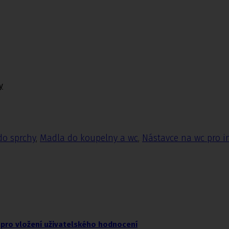
y
do sprchy
,
Madla do koupelny a wc
,
Nástavce na wc pro i
pro vložení uživatelského hodnocení