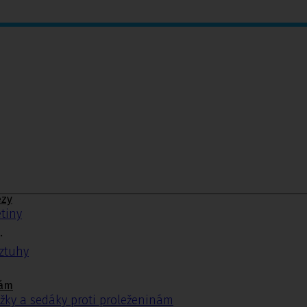
ézy
tiny
.
ýztuhy
nám
žky a sedáky proti proleženinám