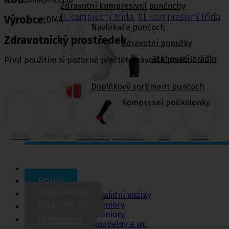
Zdravotní kompresivní punčochy
II. kompresní třída
,
III. kompresivní třída
Výrobce:
DMA
Navlékače punčoch
Zdravotnický prostředek
Zdravotní ponožky
Stahovací prádlo
Před použitím si pozorně přečtěte návod k použití.
Doplňkový sortiment punčoch
Kompresní podkolenky
Dotaz
Porovnat
Hlídač cen
Doporučit
Tisk
Sdílet
Pomůcky pro
sebeobsluhu
Popis
Toaletní křesla
Hodnocení
Mechanické invalidní vozíky
Diskuze
Pomůcky pro seniory
(2x)
Chodítka pro seniory
Dopravné
Pomůcky do koupelny a wc