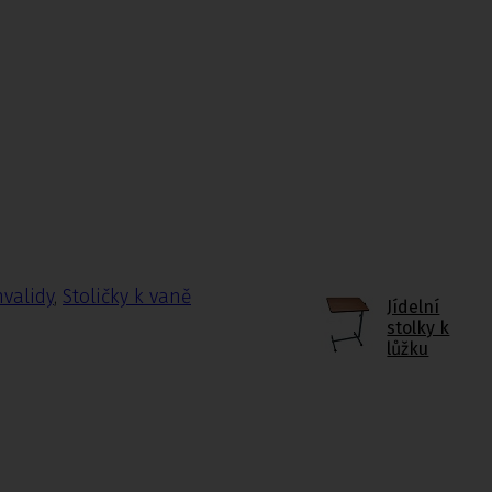
nvalidy
,
Stoličky k vaně
Jídelní
stolky k
lůžku