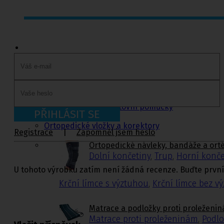
Ortopedie,
rehabilitace a
sport
Ortopedické návleky, bandáže a ortézy
Fixační krční límce
Polohovací pomůcky
Matrace a podložky proti proleženinám
Míče na cvičení a doplňky k míčům
Rehabilitační a sportovní pomůcky
PŘIHLÁSIT SE
Tejpovací pásky
Ortopedické vložky a korektory
Registrace
|
Zapomněl jsem heslo
Ortopedické návleky, bandáže a ort
Dolní končetiny
,
Trup
,
Horní konče
U tohoto výrobku zatím není žádná recenze. Buďte první
Krční límce s výztuhou
,
Krční límce bez v
Matrace a podložky proti proleženi
Matrace proti proleženinám
,
Podlo