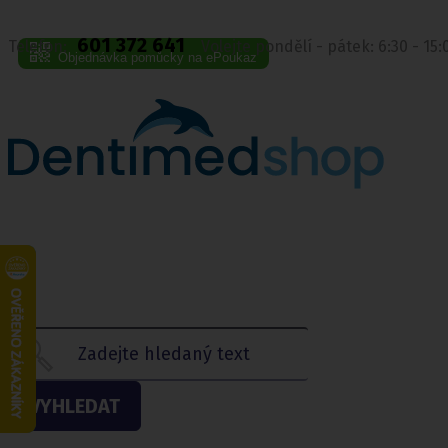
601 372 641
Telefon:
Volejte pondělí - pátek: 6:30 - 15
Objednávka pomůcky na ePoukaz
VYHLEDAT