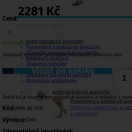
2281 Kč
Cena:
Punčochy,
Cena bez DPH: 1885 Kč
ponožky
Antitrombotické punčochy
Dostupnost:
skladem
( 1 kus )
Preventivní a podpůrné punčochy
Zdravotní kompresivní punčochy
Skladové množství odesíláme následující pracovní den
Navlékače punčoch
Zdravotní ponožky
Vložit do košíku
Stahovací prádlo
Doplňkový sortiment punčoch
Kompresní podkolenky
Antitrombotické punčochy
Sedačka je vhodná pro pohodlné koupání a vstávání z vany
Preventivní a podpůrné pu
Kód:
Stehenní preventivní a p
DMA-BE 06W
a podpůrné
Výrobce:
DMA
Zdravotnický prostředek