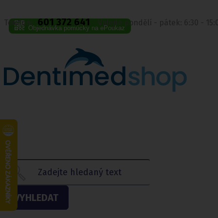
601 372 641
Telefon:
Volejte pondělí - pátek: 6:30 - 15
Objednávka pomůcky na ePoukaz
VYHLEDAT