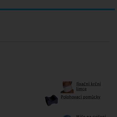
Fixační krční
límce
Polohovací pomůcky
Míče na cvičení