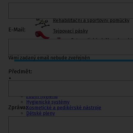
Rehabilitační a sportovní pomůcky
E-Mail:
Tejpovací pásky
Ortopedické vložky a korekt
Vámi zadaný email nebude zveřejněn
Kosmetika a
Předmět:
hygiena, Dětské
pleny
Kosmetické přípravky
Hygienické potřeby
Zubní hygiena
Hygienické systémy
Zpráva:
Kosmetické a pedikérské nástroje
Dětské pleny
Úklidové prostředky pro domácnost
Kosmetické přípravky