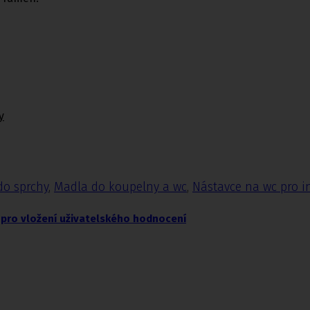
y
do sprchy
,
Madla do koupelny a wc
,
Nástavce na wc pro i
pro vložení uživatelského hodnocení