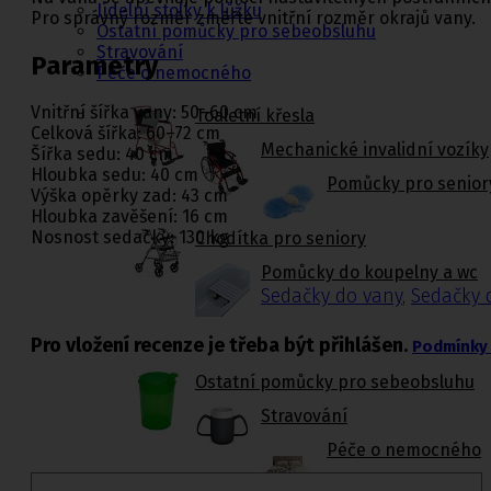
Jídelní stolky k lůžku
Pro správný rozměr změřte vnitřní rozměr okrajů vany.
Ostatní pomůcky pro sebeobsluhu
Stravování
Parametry
Péče o nemocného
Vnitřní šířka vany: 50–60 cm
Toaletní křesla
Celková šířka: 60–72 cm
Mechanické invalidní vozíky
Šířka sedu: 40 cm
Hloubka sedu: 40 cm
Pomůcky pro senior
Výška opěrky zad: 43 cm
Hloubka zavěšení: 16 cm
Nosnost sedačky: 130 kg
Chodítka pro seniory
Pomůcky do koupelny a wc
Sedačky do vany
,
Sedačky 
Pro vložení recenze je třeba být přihlášen.
Podmínky 
Ostatní pomůcky pro sebeobsluhu
Stravování
Péče o nemocného