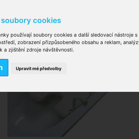
soubory cookies
kové kalhotky zalepovací
,
Inkontinenční kalhotky dámsk
nky používají soubory cookies a další sledovací nástroje s 
ostředí, zobrazení přizpůsobeného obsahu a reklam, analýz
ční vložky pro muže
a zjištění zdroje návštěvnosti.
m
nkontinenční plavky
,
Dámské inkontinenční plavky
,
Dívčí
Upravit mé předvolby
ek
,
Inkontinenční podložky se záložkami
,
Inkontinenční po