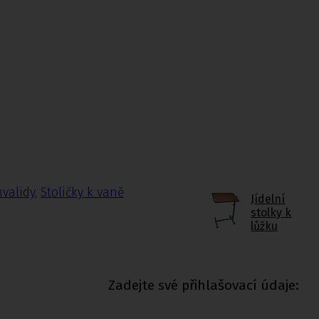
nvalidy
,
Stoličky k vaně
Jídelní
stolky k
lůžku
Zadejte své přihlašovací údaje: