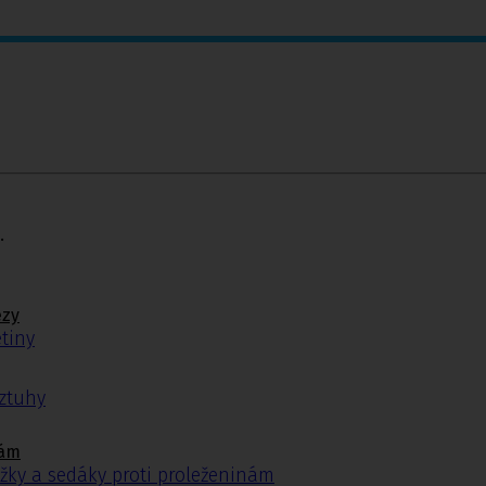
.
ézy
tiny
ýztuhy
nám
žky a sedáky proti proleženinám