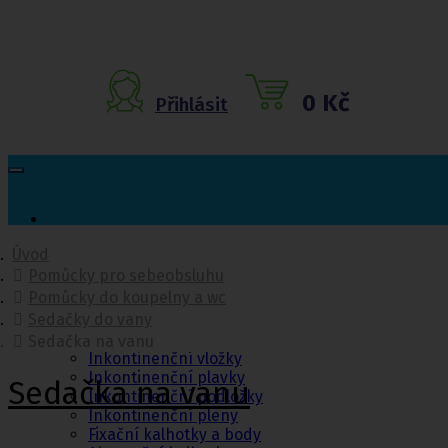
0 Kč
Přihlásit
Úvod
Pomůcky pro sebeobsluhu
Inkontinenční
Pomůcky do koupelny a wc
pomůcky
Sedačky do vany
Inkontinenční kalhotky
Sedačka na vanu
Inkontinenční vložky
Inkontinenční plavky
Sedačka na vanu
Inkontinenční podložky
Inkontinenční pleny
Fixační kalhotky a body