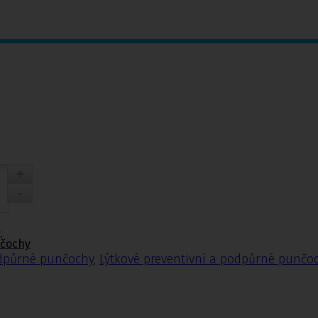
.
nčochy
odpůrné punčochy
,
Lýtkové preventivní a podpůrné punčo