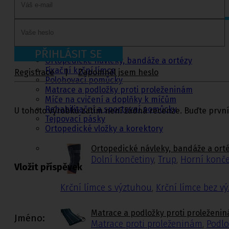
Ortopedie,
rehabilitace a
sport
PŘIHLÁSIT SE
Ortopedické návleky, bandáže a ortézy
Fixační krční límce
Registrace
|
Zapomněl jsem heslo
Polohovací pomůcky
Matrace a podložky proti proleženinám
Míče na cvičení a doplňky k míčům
Rehabilitační a sportovní pomůcky
U tohoto výrobku zatím není žádná recenze. Buďte první
Tejpovací pásky
Ortopedické vložky a korektory
Ortopedické návleky, bandáže a ort
Dolní končetiny
,
Trup
,
Horní konče
Vložit příspěvek
Krční límce s výztuhou
,
Krční límce bez v
Matrace a podložky proti proleženi
Jméno:
Matrace proti proleženinám
,
Podlo