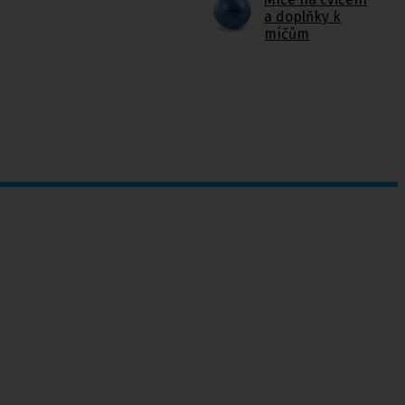
a doplňky k
míčům