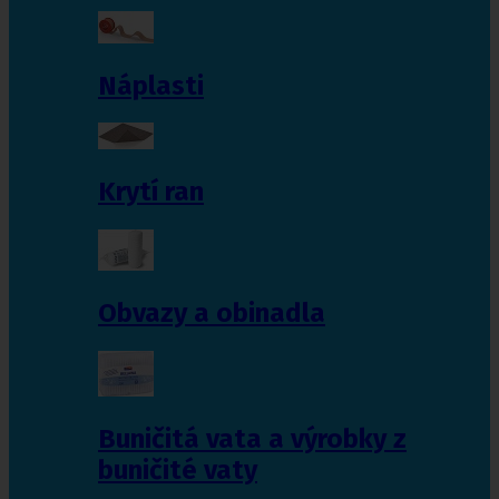
Náplasti
Krytí ran
Obvazy a obinadla
Buničitá vata a výrobky z
buničité vaty