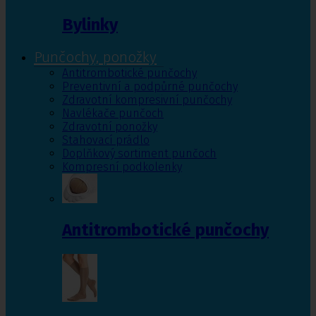
Bylinky
Punčochy, ponožky
Antitrombotické punčochy
Preventivní a podpůrné punčochy
Zdravotní kompresivní punčochy
Navlékače punčoch
Zdravotní ponožky
Stahovací prádlo
Doplňkový sortiment punčoch
Kompresní podkolenky
Antitrombotické punčochy