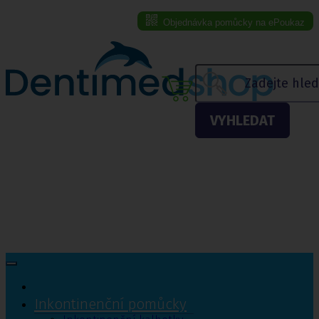
Objednávka pomůcky na ePoukaz
Menu eshopu
VYHLEDAT
Inkontinenční pomůcky