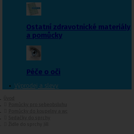
Ostatní zdravotnické materiály
a pomůcky
Péče o oči
Výprodej a slevy
Úvod
Pomůcky pro sebeobsluhu
Pomůcky do koupelny a wc
Sedačky do sprchy
Židle do sprchy Jill