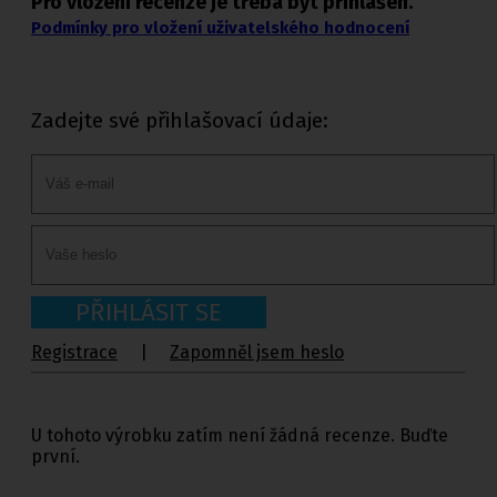
Pro vložení recenze je třeba být přihlášen.
Podmínky pro vložení uživatelského hodnocení
Zadejte své přihlašovací údaje:
PŘIHLÁSIT SE
Registrace
|
Zapomněl jsem heslo
U tohoto výrobku zatím není žádná recenze. Buďte
první.