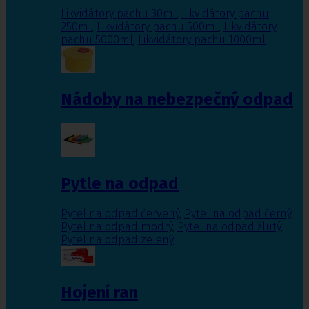
Likvidátory pachu 30ml
,
Likvidátory pachu
250ml
,
Likvidátory pachu 500ml
,
Likvidátory
pachu 5000ml
,
Likvidátory pachu 1000ml
Nádoby na nebezpečný odpad
Pytle na odpad
Pytel na odpad červený
,
Pytel na odpad černý
,
Pytel na odpad modrý
,
Pytel na odpad žlutý
,
Pytel na odpad zelený
Hojení ran