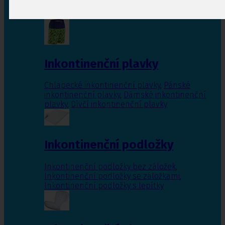
Inkontinenční vložky pro ženy
,
Inkontinenční
vložky pro muže
Inkontinenční plavky
Chlapecké inkontinenční plavky
,
Pánské
inkontinenční plavky
,
Dámské inkontinenční
plavky
,
Dívčí inkontinenční plavky
Inkontinenční podložky
Inkontinenční podložky bez záložek
,
Inkontinenční podložky se záložkami
,
Inkontinenční podložky s lepítky