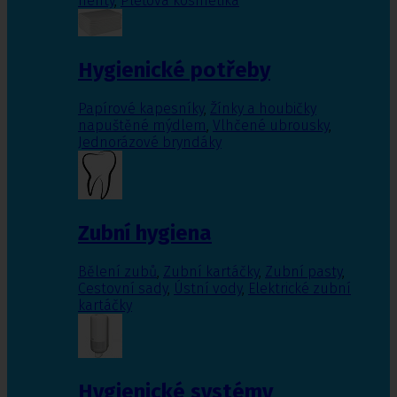
nehty
,
Pleťová kosmetika
Hygienické potřeby
Papírové kapesníky
,
Žínky a houbičky
napuštěné mýdlem
,
Vlhčené ubrousky
,
Jednorázové bryndáky
Zubní hygiena
Bělení zubů
,
Zubní kartáčky
,
Zubní pasty
,
Cestovní sady
,
Ústní vody
,
Elektrické zubní
kartáčky
Hygienické systémy