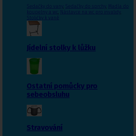
Sedačky do vany
,
Sedačky do sprchy
,
Madla do
koupelny a wc
,
Nástavce na wc pro invalidy
,
Stoličky k vaně
Jídelní stolky k lůžku
Ostatní pomůcky pro
sebeobsluhu
Stravování