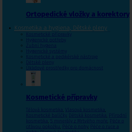
Ortopedické vložky a korektory
Kosmetika a hygiena, Dětské pleny
Kosmetické přípravky
Hygienické potřeby
Zubní hygiena
Hygienické systémy
Kosmetické a pedikérské nástroje
Dětské pleny
Úklidové prostředky pro domácnost
Kosmetické přípravky
Tělová kosmetika
,
Vlasová kosmetika
,
Kosmetické balíčky
,
Dětská kosmetika
,
Přírodní
kosmetika
,
S minerály z Mrtvého moře
,
Péče o
citlivou pokožku
,
Péče o nohy
,
Péče o ruce a