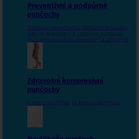
Preventivní a podpůrné
punčochy
Stehenní preventivní a podpůrné punčochy
,
Lýtkové preventivní a podpůrné punčochy
,
Punčochové kalhoty preventivní a podpůrné
Zdravotní kompresivní
punčochy
II. kompresní třída
,
III. kompresivní třída
Navlékače punčoch