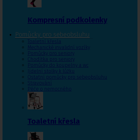
Kompresní podkolenky
Pomůcky pro sebeobsluhu
Toaletní křesla
Mechanické invalidní vozíky
Pomůcky pro seniory
Chodítka pro seniory
Pomůcky do koupelny a wc
Jídelní stolky k lůžku
Ostatní pomůcky pro sebeobsluhu
Stravování
Péče o nemocného
Toaletní křesla