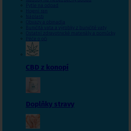
Pytle na odpad
Hojení ran
Náplasti
Obvazy a obinadla
Buničitá vata a výrobky z buničité vaty
Ostatní zdravotnické materiály a pomůcky
Péče o oči
CBD z konopí
Doplňky stravy