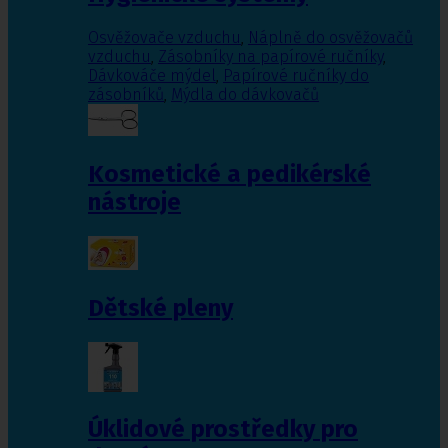
Osvěžovače vzduchu
,
Náplně do osvěžovačů
vzduchu
,
Zásobníky na papírové ručníky
,
Dávkováče mýdel
,
Papírové ručníky do
zásobníků
,
Mýdla do dávkovačů
Kosmetické a pedikérské
nástroje
Dětské pleny
Úklidové prostředky pro