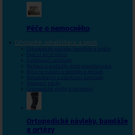
Péče o nemocného
Ortopedie, rehabilitace a sport
Ortopedické návleky, bandáže a ortézy
Fixační krční límce
Polohovací pomůcky
Matrace a podložky proti proleženinám
Míče na cvičení a doplňky k míčům
Rehabilitační a sportovní pomůcky
Tejpovací pásky
Ortopedické vložky a korektory
Ortopedické návleky, bandáže
a ortézy