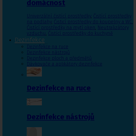
domácnost
Univerzální čistící prostředky
,
Čistící prostředky
na podlahy
,
Čisticí prostředky do koupelny a WC
,
Čistící prostředky na mytí oken
,
Neutralizátory
vzduchu
,
Čistící prostředky do kuchyně
Dezinfekce
Dezinfekce na ruce
Dezinfekce nástrojů
Dezinfekce ploch a předmětů
Dávkovače a aplikátory dezinfekce
Dezinfekce na ruce
Dezinfekce nástrojů