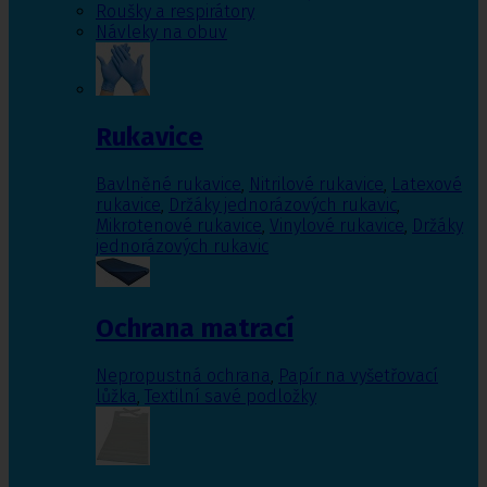
Roušky a respirátory
Návleky na obuv
Rukavice
Bavlněné rukavice
,
Nitrilové rukavice
,
Latexové
rukavice
,
Držáky jednorázových rukavic
,
Mikrotenové rukavice
,
Vinylové rukavice
,
Držáky
jednorázových rukavic
Ochrana matrací
Nepropustná ochrana
,
Papír na vyšetřovací
lůžka
,
Textilní savé podložky