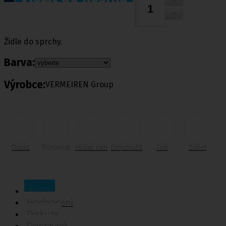
Židle do sprchy.
Barva:
Výrobce:
VERMEIREN Group
Dotaz
Porovnat
Hlídač cen
Doporučit
Tisk
Sdílet
Popis
Hodnocení
Diskuze
Dopravné