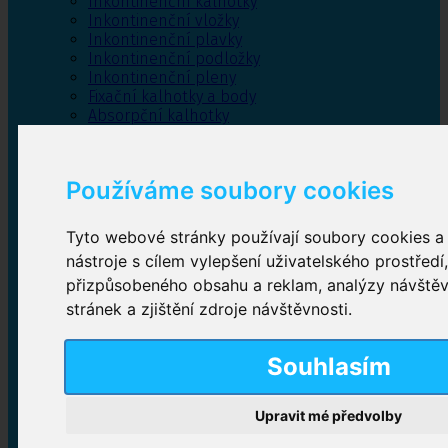
Inkontinenční kalhotky
Inkontinenční vložky
Inkontinenční plavky
Inkontinenční podložky
Inkontinenční pleny
Fixační kalhotky a body
Absorpční kalhotky
Péče o pánevní dno
Bylinky
Používáme soubory cookies
Tyto webové stránky používají soubory cookies a 
Inkontinenční kalhotky
nástroje s cílem vylepšení uživatelského prostředí
přizpůsobeného obsahu a reklam, analýzy návště
Plenkové kalhotky navlékací
,
Plenkové kalhotky
zalepovací
,
Inkontinenční kalhotky dámské
,
stránek a zjištění zdroje návštěvnosti.
Inkontinenční kalhotky pro muže
Souhlasím
Inkontinenční vložky
Upravit mé předvolby