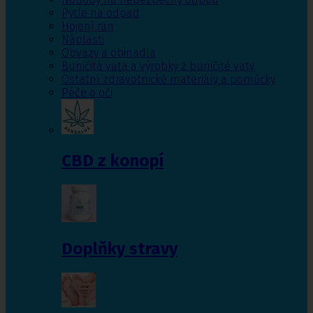
Pytle na odpad
Hojení ran
Náplasti
Obvazy a obinadla
Buničitá vata a výrobky z buničité vaty
Ostatní zdravotnické materiály a pomůcky
Péče o oči
CBD z konopí
Doplňky stravy