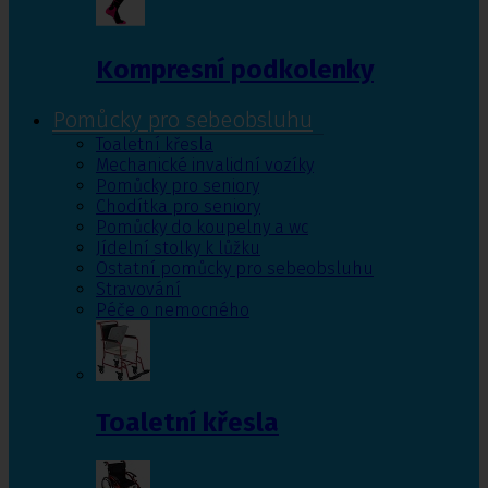
Kompresní podkolenky
Pomůcky pro sebeobsluhu
Toaletní křesla
Mechanické invalidní vozíky
Pomůcky pro seniory
Chodítka pro seniory
Pomůcky do koupelny a wc
Jídelní stolky k lůžku
Ostatní pomůcky pro sebeobsluhu
Stravování
Péče o nemocného
Toaletní křesla