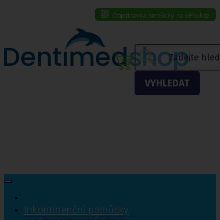
Objednávka pomůcky na ePoukaz
Menu eshopu
VYHLEDAT
Inkontinenční pomůcky