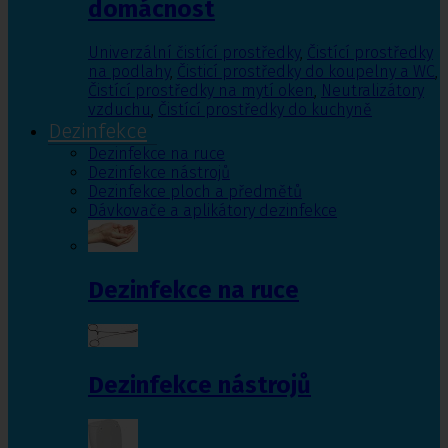
domácnost
Univerzální čistící prostředky
,
Čistící prostředky
na podlahy
,
Čisticí prostředky do koupelny a WC
,
Čistící prostředky na mytí oken
,
Neutralizátory
vzduchu
,
Čistící prostředky do kuchyně
Dezinfekce
Dezinfekce na ruce
Dezinfekce nástrojů
Dezinfekce ploch a předmětů
Dávkovače a aplikátory dezinfekce
Dezinfekce na ruce
Dezinfekce nástrojů