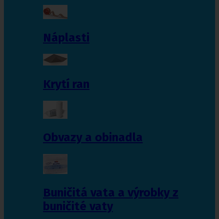
Náplasti
Krytí ran
Obvazy a obinadla
Buničitá vata a výrobky z
buničité vaty