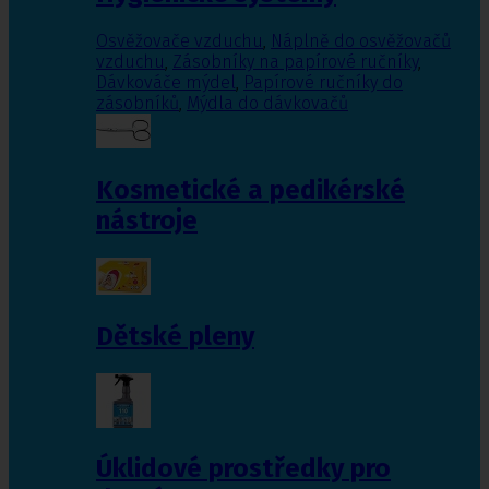
Osvěžovače vzduchu
,
Náplně do osvěžovačů
vzduchu
,
Zásobníky na papírové ručníky
,
Dávkováče mýdel
,
Papírové ručníky do
zásobníků
,
Mýdla do dávkovačů
Kosmetické a pedikérské
nástroje
Dětské pleny
Úklidové prostředky pro