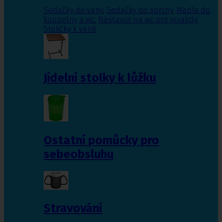
Sedačky do vany
,
Sedačky do sprchy
,
Madla do
koupelny a wc
,
Nástavce na wc pro invalidy
,
Stoličky k vaně
Jídelní stolky k lůžku
Ostatní pomůcky pro
sebeobsluhu
Stravování