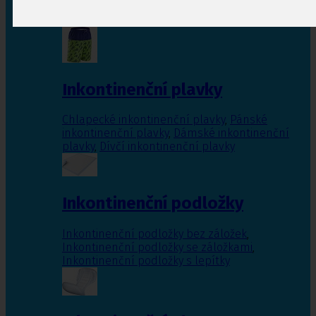
Inkontinenční vložky pro ženy
,
Inkontinenční
vložky pro muže
Inkontinenční plavky
Chlapecké inkontinenční plavky
,
Pánské
inkontinenční plavky
,
Dámské inkontinenční
plavky
,
Dívčí inkontinenční plavky
Inkontinenční podložky
Inkontinenční podložky bez záložek
,
Inkontinenční podložky se záložkami
,
Inkontinenční podložky s lepítky