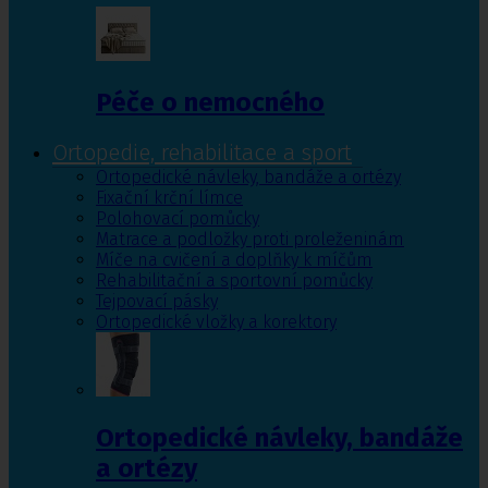
Péče o nemocného
Ortopedie, rehabilitace a sport
Ortopedické návleky, bandáže a ortézy
Fixační krční límce
Polohovací pomůcky
Matrace a podložky proti proleženinám
Míče na cvičení a doplňky k míčům
Rehabilitační a sportovní pomůcky
Tejpovací pásky
Ortopedické vložky a korektory
Ortopedické návleky, bandáže
a ortézy