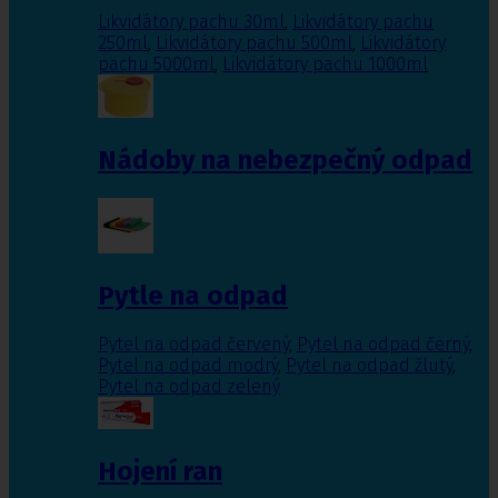
Likvidátory pachu 30ml
,
Likvidátory pachu
250ml
,
Likvidátory pachu 500ml
,
Likvidátory
pachu 5000ml
,
Likvidátory pachu 1000ml
Nádoby na nebezpečný odpad
Pytle na odpad
Pytel na odpad červený
,
Pytel na odpad černý
,
Pytel na odpad modrý
,
Pytel na odpad žlutý
,
Pytel na odpad zelený
Hojení ran