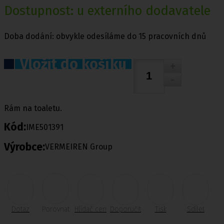
Dostupnost: u externího dodavatele
Doba dodání: obvykle odesíláme do 15 pracovních dnů
Vložit do košíku
Rám na toaletu.
Kód:
IME501391
Výrobce:
VERMEIREN Group
Dotaz
Porovnat
Hlídač cen
Doporučit
Tisk
Sdílet