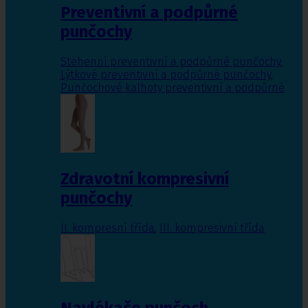
Preventivní a podpůrné
punčochy
Stehenní preventivní a podpůrné punčochy
,
Lýtkové preventivní a podpůrné punčochy
,
Punčochové kalhoty preventivní a podpůrné
Zdravotní kompresivní
punčochy
II. kompresní třída
,
III. kompresivní třída
Navlékače punčoch