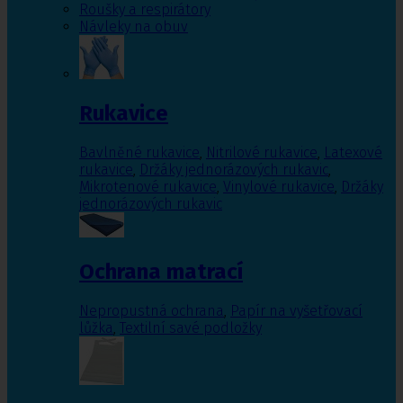
Roušky a respirátory
Návleky na obuv
Rukavice
Bavlněné rukavice
,
Nitrilové rukavice
,
Latexové
rukavice
,
Držáky jednorázových rukavic
,
Mikrotenové rukavice
,
Vinylové rukavice
,
Držáky
jednorázových rukavic
Ochrana matrací
Nepropustná ochrana
,
Papír na vyšetřovací
lůžka
,
Textilní savé podložky