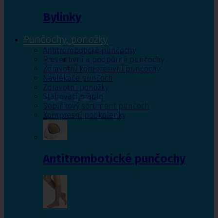
Bylinky
Punčochy, ponožky
Antitrombotické punčochy
Preventivní a podpůrné punčochy
Zdravotní kompresivní punčochy
Navlékače punčoch
Zdravotní ponožky
Stahovací prádlo
Doplňkový sortiment punčoch
Kompresní podkolenky
Antitrombotické punčochy