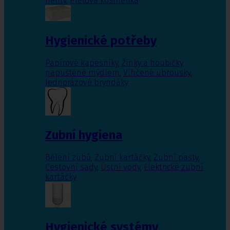
nehty
,
Pleťová kosmetika
Hygienické potřeby
Papírové kapesníky
,
Žínky a houbičky
napuštěné mýdlem
,
Vlhčené ubrousky
,
Jednorázové bryndáky
Zubní hygiena
Bělení zubů
,
Zubní kartáčky
,
Zubní pasty
,
Cestovní sady
,
Ústní vody
,
Elektrické zubní
kartáčky
Hygienické systémy