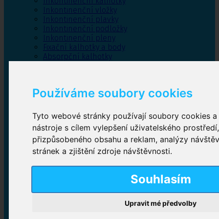
Inkontinenční kalhotky
Inkontinenční vložky
Inkontinenční plavky
Inkontinenční podložky
Inkontinenční pleny
Fixační kalhotky a body
Absorpční kalhotky
Péče o pánevní dno
Bylinky
Používáme soubory cookies
Tyto webové stránky používají soubory cookies a 
Inkontinenční kalhotky
nástroje s cílem vylepšení uživatelského prostředí
přizpůsobeného obsahu a reklam, analýzy návště
Plenkové kalhotky navlékací
,
Plenkové kalhotky
zalepovací
,
Inkontinenční kalhotky dámské
,
stránek a zjištění zdroje návštěvnosti.
Inkontinenční kalhotky pro muže
Souhlasím
Inkontinenční vložky
Upravit mé předvolby