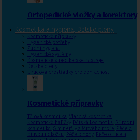
Ortopedické vložky a korektory
Kosmetika a hygiena, Dětské pleny
Kosmetické přípravky
Hygienické potřeby
Zubní hygiena
Hygienické systémy
Kosmetické a pedikérské nástroje
Dětské pleny
Úklidové prostředky pro domácnost
Kosmetické přípravky
Tělová kosmetika
,
Vlasová kosmetika
,
Kosmetické balíčky
,
Dětská kosmetika
,
Přírodní
kosmetika
,
S minerály z Mrtvého moře
,
Péče o
citlivou pokožku
,
Péče o nohy
,
Péče o ruce a