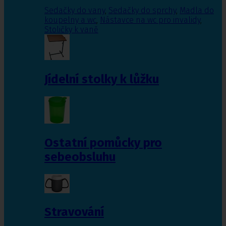
Sedačky do vany
,
Sedačky do sprchy
,
Madla do
koupelny a wc
,
Nástavce na wc pro invalidy
,
Stoličky k vaně
Jídelní stolky k lůžku
Ostatní pomůcky pro
sebeobsluhu
Stravování