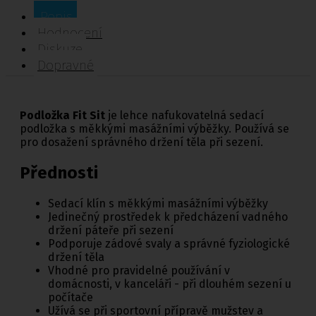
Popis
Hodnocení
Diskuze
Dopravné
Podložka Fit Sit
je lehce nafukovatelná sedací
podložka s měkkými masážními výběžky. Používá se
pro dosažení správného držení těla při sezení.
Přednosti
Sedací klín s měkkými masážními výběžky
Jedinečný prostředek k předcházení vadného
držení páteře při sezení
Podporuje zádové svaly a správné fyziologické
držení těla
Vhodné pro pravidelné používání v
domácnosti, v kanceláři - při dlouhém sezení u
počítače
Užívá se při sportovní přípravě mužstev a