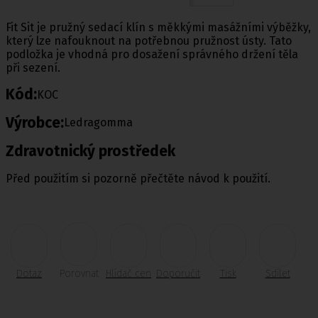
Fit Sit je pružný sedací klín s měkkými masážními výběžky,
který lze nafouknout na potřebnou pružnost ústy. Tato
podložka je vhodná pro dosažení správného držení těla
při sezení.
Kód:
KOC
Výrobce:
Ledragomma
Zdravotnický prostředek
Před použitím si pozorně přečtěte návod k použití.
Dotaz
Porovnat
Hlídač cen
Doporučit
Tisk
Sdílet