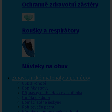
Ochranné zdravotní zástěry
Roušky a respirátory
Návleky na obuv
Zdravotnické materiály a pomůcky
CBD z konopí
Doplňky stravy
Přípravky na bradavice a kuří oka
Umělá sladidla
Domácí solné jeskyně
Pohlcovače pachu
Nádoby na nebezpečný odpad