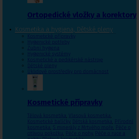
Ortopedické vložky a korektory
Kosmetika a hygiena, Dětské pleny
Kosmetické přípravky
Hygienické potřeby
Zubní hygiena
Hygienické systémy
Kosmetické a pedikérské nástroje
Dětské pleny
Úklidové prostředky pro domácnost
Kosmetické přípravky
Tělová kosmetika
,
Vlasová kosmetika
,
Kosmetické balíčky
,
Dětská kosmetika
,
Přírodní
kosmetika
,
S minerály z Mrtvého moře
,
Péče o
citlivou pokožku
,
Péče o nohy
,
Péče o ruce a