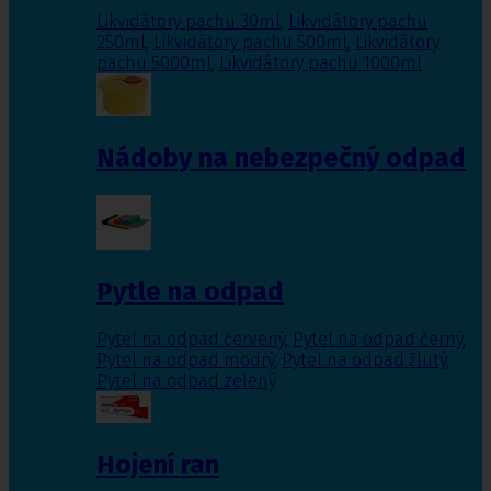
Likvidátory pachu 30ml
,
Likvidátory pachu
250ml
,
Likvidátory pachu 500ml
,
Likvidátory
pachu 5000ml
,
Likvidátory pachu 1000ml
Nádoby na nebezpečný odpad
Pytle na odpad
Pytel na odpad červený
,
Pytel na odpad černý
,
Pytel na odpad modrý
,
Pytel na odpad žlutý
,
Pytel na odpad zelený
Hojení ran