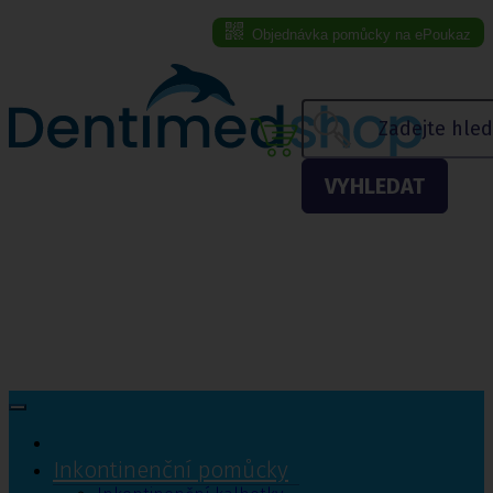
Objednávka pomůcky na ePoukaz
Menu eshopu
VYHLEDAT
Inkontinenční pomůcky