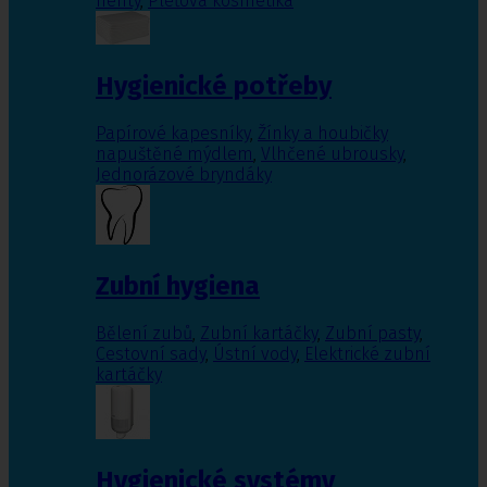
nehty
,
Pleťová kosmetika
Hygienické potřeby
Papírové kapesníky
,
Žínky a houbičky
napuštěné mýdlem
,
Vlhčené ubrousky
,
Jednorázové bryndáky
Zubní hygiena
Bělení zubů
,
Zubní kartáčky
,
Zubní pasty
,
Cestovní sady
,
Ústní vody
,
Elektrické zubní
kartáčky
Hygienické systémy