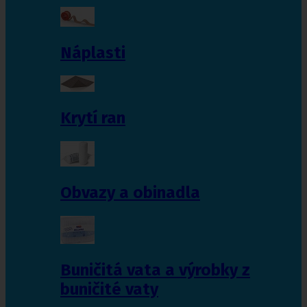
Náplasti
Krytí ran
Obvazy a obinadla
Buničitá vata a výrobky z
buničité vaty