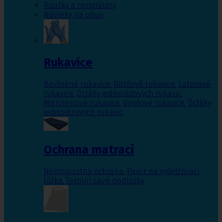
Roušky a respirátory
Návleky na obuv
Rukavice
Bavlněné rukavice
,
Nitrilové rukavice
,
Latexové
rukavice
,
Držáky jednorázových rukavic
,
Mikrotenové rukavice
,
Vinylové rukavice
,
Držáky
jednorázových rukavic
Ochrana matrací
Nepropustná ochrana
,
Papír na vyšetřovací
lůžka
,
Textilní savé podložky