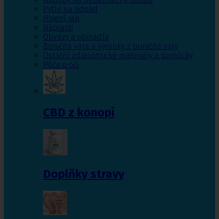
Pytle na odpad
Hojení ran
Náplasti
Obvazy a obinadla
Buničitá vata a výrobky z buničité vaty
Ostatní zdravotnické materiály a pomůcky
Péče o oči
CBD z konopí
Doplňky stravy