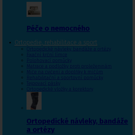
Péče o nemocného
Ortopedie, rehabilitace a sport
Ortopedické návleky, bandáže a ortézy
Fixační krční límce
Polohovací pomůcky
Matrace a podložky proti proleženinám
Míče na cvičení a doplňky k míčům
Rehabilitační a sportovní pomůcky
Tejpovací pásky
Ortopedické vložky a korektory
Ortopedické návleky, bandáže
a ortézy