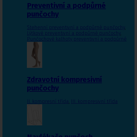
Preventivní a podpůrné
punčochy
Stehenní preventivní a podpůrné punčochy
,
Lýtkové preventivní a podpůrné punčochy
,
Punčochové kalhoty preventivní a podpůrné
Zdravotní kompresivní
punčochy
II. kompresní třída
,
III. kompresivní třída
Navlékače punčoch