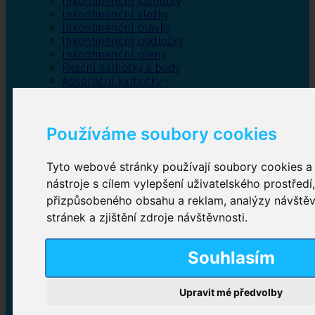
Inkontinenční kalhotky
Inkontinenční vložky
Inkontinenční plavky
Inkontinenční podložky
Inkontinenční pleny
Fixační kalhotky a body
Absorpční kalhotky
Péče o pánevní dno
Bylinky
Používáme soubory cookies
Tyto webové stránky používají soubory cookies a 
Inkontinenční kalhotky
nástroje s cílem vylepšení uživatelského prostředí
přizpůsobeného obsahu a reklam, analýzy návště
Plenkové kalhotky navlékací
,
Plenkové kalhotky
zalepovací
,
Inkontinenční kalhotky dámské
,
stránek a zjištění zdroje návštěvnosti.
Inkontinenční kalhotky pro muže
Souhlasím
Inkontinenční vložky
Upravit mé předvolby