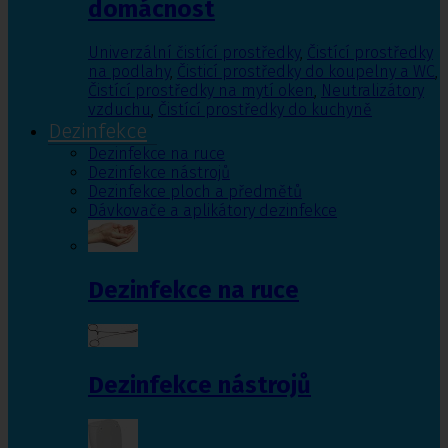
domácnost
Univerzální čistící prostředky
,
Čistící prostředky
na podlahy
,
Čisticí prostředky do koupelny a WC
,
Čistící prostředky na mytí oken
,
Neutralizátory
vzduchu
,
Čistící prostředky do kuchyně
Dezinfekce
Dezinfekce na ruce
Dezinfekce nástrojů
Dezinfekce ploch a předmětů
Dávkovače a aplikátory dezinfekce
Dezinfekce na ruce
Dezinfekce nástrojů