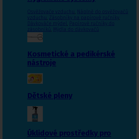
Osvěžovače vzduchu
,
Náplně do osvěžovačů
vzduchu
,
Zásobníky na papírové ručníky
,
Dávkováče mýdel
,
Papírové ručníky do
zásobníků
,
Mýdla do dávkovačů
Kosmetické a pedikérské
nástroje
Dětské pleny
Úklidové prostředky pro