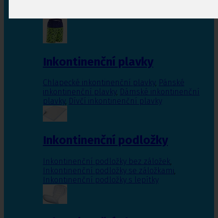
Inkontinenční vložky pro ženy
,
Inkontinenční
vložky pro muže
Inkontinenční plavky
Chlapecké inkontinenční plavky
,
Pánské
inkontinenční plavky
,
Dámské inkontinenční
plavky
,
Dívčí inkontinenční plavky
Inkontinenční podložky
Inkontinenční podložky bez záložek
,
Inkontinenční podložky se záložkami
,
Inkontinenční podložky s lepítky