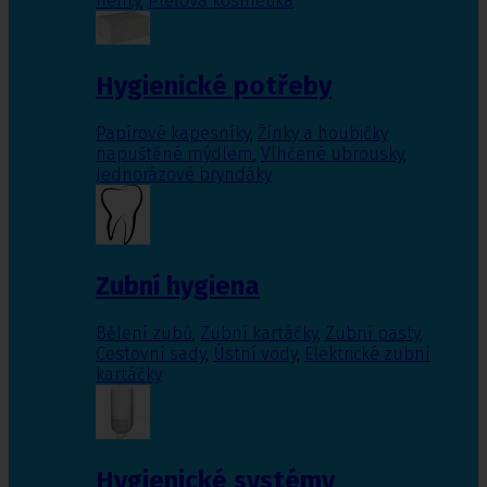
nehty
,
Pleťová kosmetika
Hygienické potřeby
Papírové kapesníky
,
Žínky a houbičky
napuštěné mýdlem
,
Vlhčené ubrousky
,
Jednorázové bryndáky
Zubní hygiena
Bělení zubů
,
Zubní kartáčky
,
Zubní pasty
,
Cestovní sady
,
Ústní vody
,
Elektrické zubní
kartáčky
Hygienické systémy