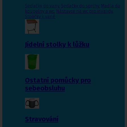
Sedačky do vany
,
Sedačky do sprchy
,
Madla do
koupelny a wc
,
Nástavce na wc pro invalidy
,
Stoličky k vaně
Jídelní stolky k lůžku
Ostatní pomůcky pro
sebeobsluhu
Stravování