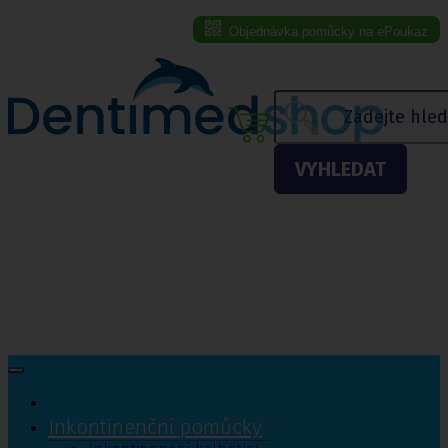
Objednávka pomůcky na ePoukaz
Menu eshopu
VYHLEDAT
Inkontinenční pomůcky