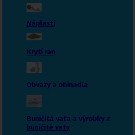
Náplasti
Krytí ran
Obvazy a obinadla
Buničitá vata a výrobky z
buničité vaty