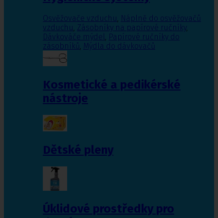
Osvěžovače vzduchu
,
Náplně do osvěžovačů
vzduchu
,
Zásobníky na papírové ručníky
,
Dávkováče mýdel
,
Papírové ručníky do
zásobníků
,
Mýdla do dávkovačů
Kosmetické a pedikérské
nástroje
Dětské pleny
Úklidové prostředky pro