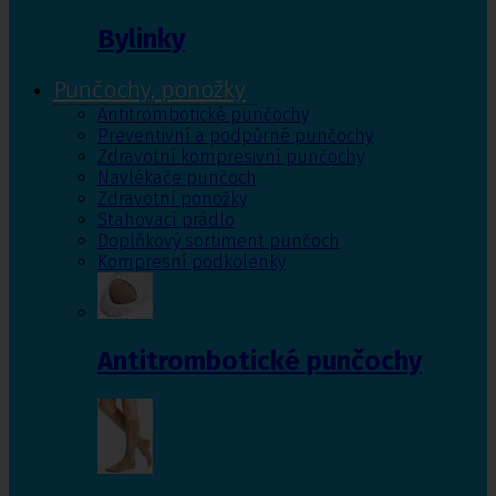
Bylinky
Punčochy, ponožky
Antitrombotické punčochy
Preventivní a podpůrné punčochy
Zdravotní kompresivní punčochy
Navlékače punčoch
Zdravotní ponožky
Stahovací prádlo
Doplňkový sortiment punčoch
Kompresní podkolenky
Antitrombotické punčochy