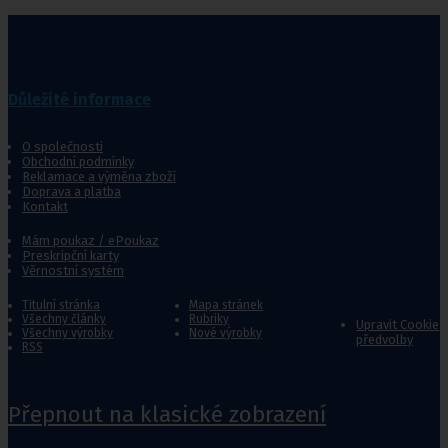
Důležité informace
O společnosti
Obchodní podmínky
Reklamace a výměna zboží
Doprava a platba
Kontakt
Mám poukaz / ePoukaz
Preskripční karty
Věrnostní systém
Titulní stránka
Mapa stránek
Všechny články
Rubriky
Upravit Cookie
Všechny výrobky
Nové výrobky
předvolby
RSS
Přepnout na klasické zobrazení