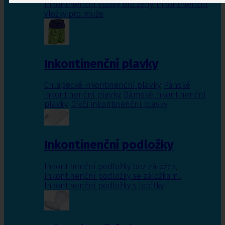
Inkontinenční vložky pro ženy
,
Inkontinenční
vložky pro muže
Inkontinenční plavky
Chlapecké inkontinenční plavky
,
Pánské
inkontinenční plavky
,
Dámské inkontinenční
plavky
,
Dívčí inkontinenční plavky
Inkontinenční podložky
Inkontinenční podložky bez záložek
,
Inkontinenční podložky se záložkami
,
Inkontinenční podložky s lepítky