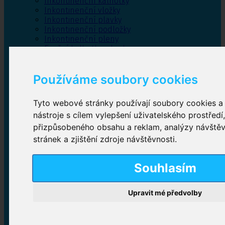
Inkontinenční kalhotky
Inkontinenční vložky
Inkontinenční plavky
Inkontinenční podložky
Inkontinenční pleny
Fixační kalhotky a body
Absorpční kalhotky
Péče o pánevní dno
Používáme soubory cookies
Bylinky
Tyto webové stránky používají soubory cookies a 
nástroje s cílem vylepšení uživatelského prostředí
Inkontinenční kalhotky
přizpůsobeného obsahu a reklam, analýzy návště
stránek a zjištění zdroje návštěvnosti.
Plenkové kalhotky navlékací
,
Plenkové kalhotky
zalepovací
,
Inkontinenční kalhotky dámské
,
Inkontinenční kalhotky pro muže
Souhlasím
Upravit mé předvolby
Inkontinenční vložky