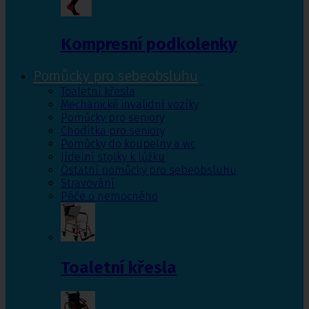
Kompresní podkolenky
Pomůcky pro sebeobsluhu
Toaletní křesla
Mechanické invalidní vozíky
Pomůcky pro seniory
Chodítka pro seniory
Pomůcky do koupelny a wc
Jídelní stolky k lůžku
Ostatní pomůcky pro sebeobsluhu
Stravování
Péče o nemocného
Toaletní křesla