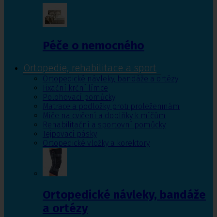
Péče o nemocného
Ortopedie, rehabilitace a sport
Ortopedické návleky, bandáže a ortézy
Fixační krční límce
Polohovací pomůcky
Matrace a podložky proti proleženinám
Míče na cvičení a doplňky k míčům
Rehabilitační a sportovní pomůcky
Tejpovací pásky
Ortopedické vložky a korektory
Ortopedické návleky, bandáže
a ortézy