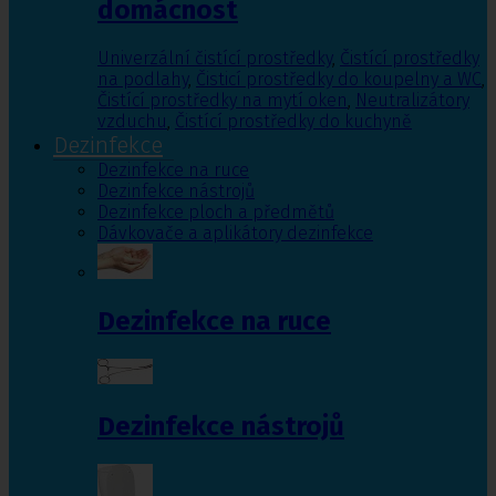
domácnost
Univerzální čistící prostředky
,
Čistící prostředky
na podlahy
,
Čisticí prostředky do koupelny a WC
,
Čistící prostředky na mytí oken
,
Neutralizátory
vzduchu
,
Čistící prostředky do kuchyně
Dezinfekce
Dezinfekce na ruce
Dezinfekce nástrojů
Dezinfekce ploch a předmětů
Dávkovače a aplikátory dezinfekce
Dezinfekce na ruce
Dezinfekce nástrojů