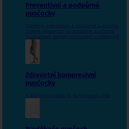
Preventivní a podpůrné
punčochy
Stehenní preventivní a podpůrné punčochy
,
Lýtkové preventivní a podpůrné punčochy
,
Punčochové kalhoty preventivní a podpůrné
Zdravotní kompresivní
punčochy
II. kompresní třída
,
III. kompresivní třída
Navlékače punčoch