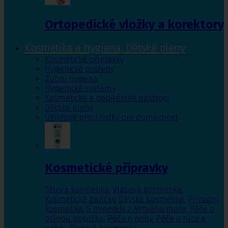
Ortopedické vložky a korektory
Kosmetika a hygiena, Dětské pleny
Kosmetické přípravky
Hygienické potřeby
Zubní hygiena
Hygienické systémy
Kosmetické a pedikérské nástroje
Dětské pleny
Úklidové prostředky pro domácnost
Kosmetické přípravky
Tělová kosmetika
,
Vlasová kosmetika
,
Kosmetické balíčky
,
Dětská kosmetika
,
Přírodní
kosmetika
,
S minerály z Mrtvého moře
,
Péče o
citlivou pokožku
,
Péče o nohy
,
Péče o ruce a