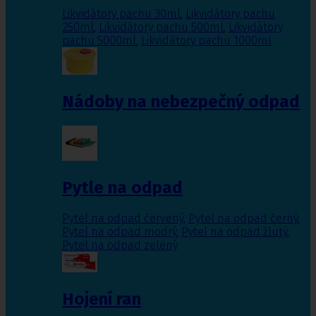
Likvidátory pachu 30ml
,
Likvidátory pachu
250ml
,
Likvidátory pachu 500ml
,
Likvidátory
pachu 5000ml
,
Likvidátory pachu 1000ml
Nádoby na nebezpečný odpad
Pytle na odpad
Pytel na odpad červený
,
Pytel na odpad černý
,
Pytel na odpad modrý
,
Pytel na odpad žlutý
,
Pytel na odpad zelený
Hojení ran