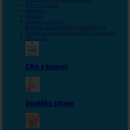
Pytle na odpad
Hojení ran
Náplasti
Obvazy a obinadla
Buničitá vata a výrobky z buničité vaty
Ostatní zdravotnické materiály a pomůcky
Péče o oči
CBD z konopí
Doplňky stravy