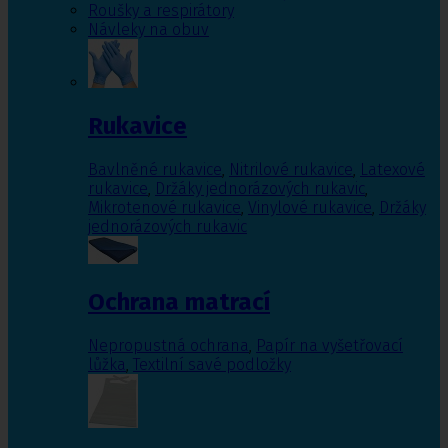
Roušky a respirátory
Návleky na obuv
Rukavice
Bavlněné rukavice
,
Nitrilové rukavice
,
Latexové
rukavice
,
Držáky jednorázových rukavic
,
Mikrotenové rukavice
,
Vinylové rukavice
,
Držáky
jednorázových rukavic
Ochrana matrací
Nepropustná ochrana
,
Papír na vyšetřovací
lůžka
,
Textilní savé podložky