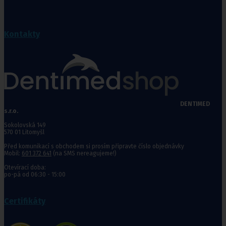
Kontakty
DENTIMED
s.r.o.
Sokolovská 149
570 01 Litomyšl
Před komunikací s obchodem si prosím připravte číslo objednávky
Mobil:
601 372 641
(na SMS nereagujeme!)
Otevírací doba:
po-pá od 06:30 - 15:00
Certifikáty