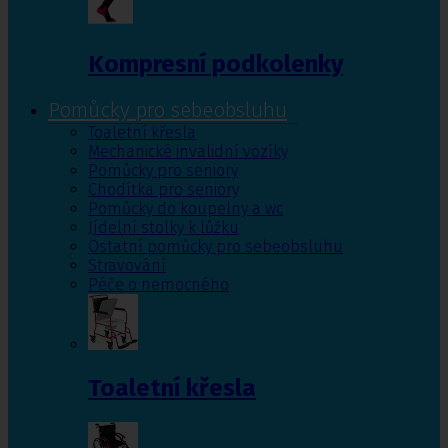
Kompresní podkolenky
Pomůcky pro sebeobsluhu
Toaletní křesla
Mechanické invalidní vozíky
Pomůcky pro seniory
Chodítka pro seniory
Pomůcky do koupelny a wc
Jídelní stolky k lůžku
Ostatní pomůcky pro sebeobsluhu
Stravování
Péče o nemocného
Toaletní křesla