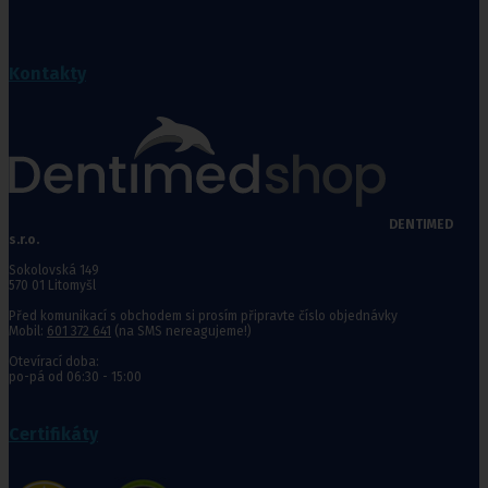
Kontakty
DENTIMED
s.r.o.
Sokolovská 149
570 01 Litomyšl
Před komunikací s obchodem si prosím připravte číslo objednávky
Mobil:
601 372 641
(na SMS nereagujeme!)
Otevírací doba:
po-pá od 06:30 - 15:00
Certifikáty