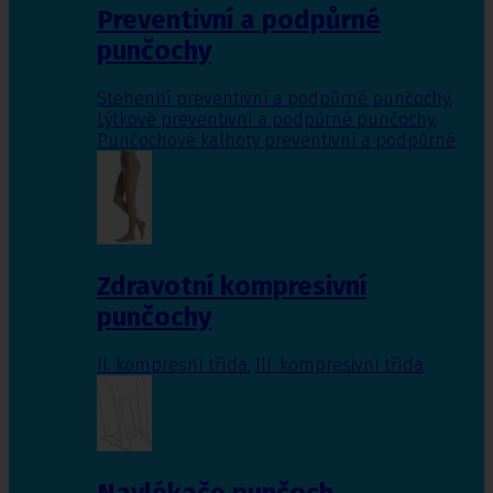
Preventivní a podpůrné
punčochy
Stehenní preventivní a podpůrné punčochy
,
Lýtkové preventivní a podpůrné punčochy
,
Punčochové kalhoty preventivní a podpůrné
Zdravotní kompresivní
punčochy
II. kompresní třída
,
III. kompresivní třída
Navlékače punčoch