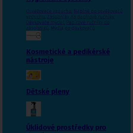
Osvěžovače vzduchu
,
Náplně do osvěžovačů
vzduchu
,
Zásobníky na papírové ručníky
,
Dávkováče mýdel
,
Papírové ručníky do
zásobníků
,
Mýdla do dávkovačů
Kosmetické a pedikérské
nástroje
Dětské pleny
Úklidové prostředky pro