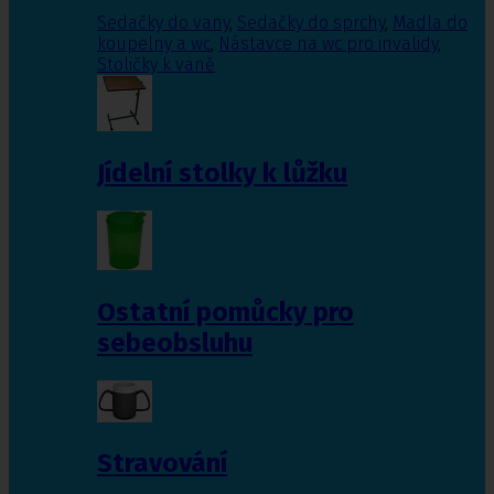
Sedačky do vany
,
Sedačky do sprchy
,
Madla do
koupelny a wc
,
Nástavce na wc pro invalidy
,
Stoličky k vaně
Jídelní stolky k lůžku
Ostatní pomůcky pro
sebeobsluhu
Stravování