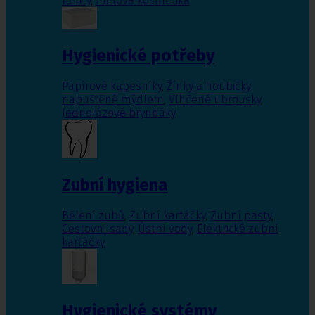
nehty
,
Pleťová kosmetika
Hygienické potřeby
Papírové kapesníky
,
Žínky a houbičky
napuštěné mýdlem
,
Vlhčené ubrousky
,
Jednorázové bryndáky
Zubní hygiena
Bělení zubů
,
Zubní kartáčky
,
Zubní pasty
,
Cestovní sady
,
Ústní vody
,
Elektrické zubní
kartáčky
Hygienické systémy