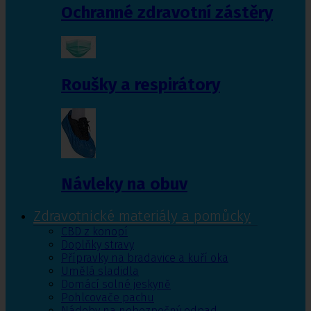
Ochranné zdravotní zástěry
Roušky a respirátory
Návleky na obuv
Zdravotnické materiály a pomůcky
CBD z konopí
Doplňky stravy
Přípravky na bradavice a kuří oka
Umělá sladidla
Domácí solné jeskyně
Pohlcovače pachu
Nádoby na nebezpečný odpad