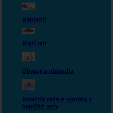
Náplasti
Krytí ran
Obvazy a obinadla
Buničitá vata a výrobky z
buničité vaty