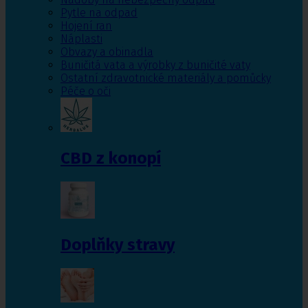
Pytle na odpad
Hojení ran
Náplasti
Obvazy a obinadla
Buničitá vata a výrobky z buničité vaty
Ostatní zdravotnické materiály a pomůcky
Péče o oči
CBD z konopí
Doplňky stravy