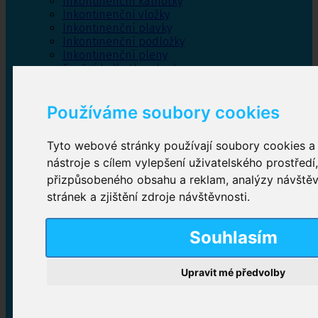
Inkontinenční kalhotky
Inkontinenční vložky
Inkontinenční plavky
Inkontinenční podložky
Inkontinenční pleny
Fixační kalhotky a body
Absorpční kalhotky
Péče o pánevní dno
Používáme soubory cookies
Bylinky
Tyto webové stránky používají soubory cookies a 
nástroje s cílem vylepšení uživatelského prostředí
Inkontinenční kalhotky
přizpůsobeného obsahu a reklam, analýzy návště
stránek a zjištění zdroje návštěvnosti.
Plenkové kalhotky navlékací
,
Plenkové kalhotky
zalepovací
,
Inkontinenční kalhotky dámské
,
Inkontinenční kalhotky pro muže
Souhlasím
Upravit mé předvolby
Inkontinenční vložky