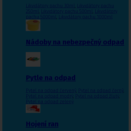
Likvidátory pachu 30ml
,
Likvidátory pachu
250ml
,
Likvidátory pachu 500ml
,
Likvidátory
pachu 5000ml
,
Likvidátory pachu 1000ml
Nádoby na nebezpečný odpad
Pytle na odpad
Pytel na odpad červený
,
Pytel na odpad černý
,
Pytel na odpad modrý
,
Pytel na odpad žlutý
,
Pytel na odpad zelený
Hojení ran