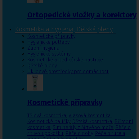
Ortopedické vložky a korektory
Kosmetika a hygiena, Dětské pleny
Kosmetické přípravky
Hygienické potřeby
Zubní hygiena
Hygienické systémy
Kosmetické a pedikérské nástroje
Dětské pleny
Úklidové prostředky pro domácnost
Kosmetické přípravky
Tělová kosmetika
,
Vlasová kosmetika
,
Kosmetické balíčky
,
Dětská kosmetika
,
Přírodní
kosmetika
,
S minerály z Mrtvého moře
,
Péče o
citlivou pokožku
,
Péče o nohy
,
Péče o ruce a