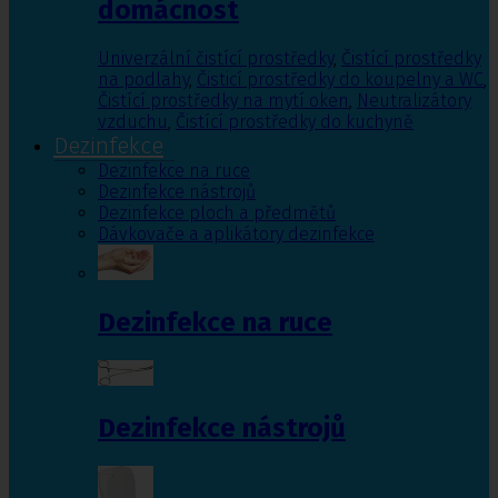
domácnost
Univerzální čistící prostředky
,
Čistící prostředky
na podlahy
,
Čisticí prostředky do koupelny a WC
,
Čistící prostředky na mytí oken
,
Neutralizátory
vzduchu
,
Čistící prostředky do kuchyně
Dezinfekce
Dezinfekce na ruce
Dezinfekce nástrojů
Dezinfekce ploch a předmětů
Dávkovače a aplikátory dezinfekce
Dezinfekce na ruce
Dezinfekce nástrojů