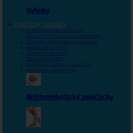
Bylinky
Punčochy, ponožky
Antitrombotické punčochy
Preventivní a podpůrné punčochy
Zdravotní kompresivní punčochy
Navlékače punčoch
Zdravotní ponožky
Stahovací prádlo
Doplňkový sortiment punčoch
Kompresní podkolenky
Antitrombotické punčochy