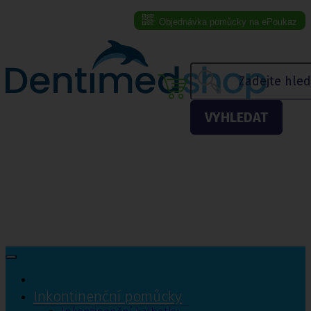
Objednávka pomůcky na ePoukaz
Menu eshopu
VYHLEDAT
Inkontinenční pomůcky