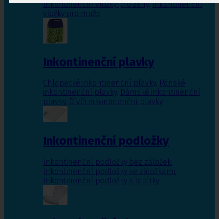
Inkontinenční vložky pro ženy
,
Inkontinenční
vložky pro muže
Inkontinenční plavky
Chlapecké inkontinenční plavky
,
Pánské
inkontinenční plavky
,
Dámské inkontinenční
plavky
,
Dívčí inkontinenční plavky
Inkontinenční podložky
Inkontinenční podložky bez záložek
,
Inkontinenční podložky se záložkami
,
Inkontinenční podložky s lepítky