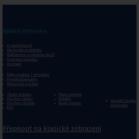
Důležité informace
O společnosti
Obchodní podmínky
Reklamace a výměna zboží
Doprava a platba
Kontakt
Mám poukaz / ePoukaz
Preskripční karty
Věrnostní systém
Titulní stránka
Mapa stránek
Všechny články
Rubriky
Upravit Cookie
Všechny výrobky
Nové výrobky
předvolby
RSS
Přepnout na klasické zobrazení