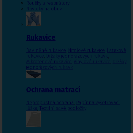
Roušky a respirátory
Návleky na obuv
Rukavice
Bavlněné rukavice
,
Nitrilové rukavice
,
Latexové
rukavice
,
Držáky jednorázových rukavic
,
Mikrotenové rukavice
,
Vinylové rukavice
,
Držáky
jednorázových rukavic
Ochrana matrací
Nepropustná ochrana
,
Papír na vyšetřovací
lůžka
,
Textilní savé podložky