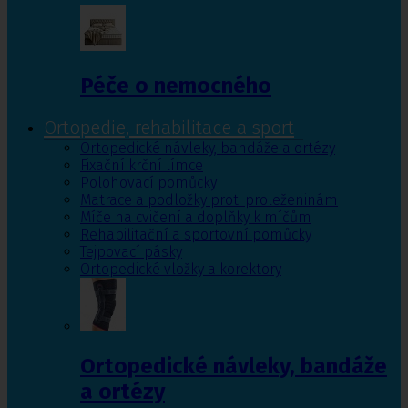
Péče o nemocného
Ortopedie, rehabilitace a sport
Ortopedické návleky, bandáže a ortézy
Fixační krční límce
Polohovací pomůcky
Matrace a podložky proti proleženinám
Míče na cvičení a doplňky k míčům
Rehabilitační a sportovní pomůcky
Tejpovací pásky
Ortopedické vložky a korektory
Ortopedické návleky, bandáže
a ortézy