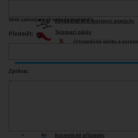
Vámi zadaný email nebude zveřejněn
Rehabilitační a sportovní pomůcky
Tejpovací pásky
Předmět:
Ortopedické vložky a korekt
Kosmetika a
Zpráva:
hygiena, Dětské
pleny
Kosmetické přípravky
Hygienické potřeby
Zubní hygiena
Hygienické systémy
Kosmetické a pedikérské nástroje
Dětské pleny
Úklidové prostředky pro domácnost
Kosmetické přípravky