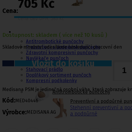
705 Kč
Cena:
Cena bez DPH: 583 Kč
Punčochy,
ponožky
Dostupnost:
skladem
( více než 10 kusů )
Antitrombotické punčochy
Skladové množství odesíláme následující pracovní den
Preventivní a podpůrné punčochy
Zdravotní kompresivní punčochy
Navlékače punčoch
Vložit do košíku
Zdravotní ponožky
Stahovací prádlo
Doplňkový sortiment punčoch
Kompresní podkolenky
Medisana PSM je jedinečná osobní váha, která zobrazuje kr
Antitrombotické punčochy
Kód:
MED40446
Preventivní a podpůrné pu
Stehenní preventivní a p
Výrobce:
MEDISANA AG
a podpůrné