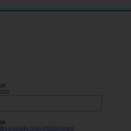
.
ézy
tiny
ýztuhy
nám
žky a sedáky proti proleženinám