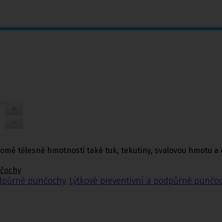
omě tělesné hmotnosti také tuk, tekutiny, svalovou hmotu a 
nčochy
odpůrné punčochy
,
Lýtkové preventivní a podpůrné punčo