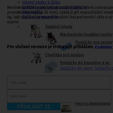
Jídelní stolky k lůžku
Ostatní pomůcky pro sebeobsluhu
Medisana PSM je jedinečná osobní váha, která zobrazuje
Stravování
provedením (výška 26 mm), takže ji při nepoužívání snad
Péče o nemocného
kg. Její součástí je vysoce kvalitní bezpečnostní sklo a 
vypne.
Toaletní křesla
Mechanické invalidní vozíky
Pomůcky pro senior
Pro vložení recenze je třeba být přihlášen.
Podmínky 
Chodítka pro seniory
Pomůcky do koupelny a wc
Sedačky do vany
,
Sedačky 
Ostatní pomůcky pro sebeobsluhu
Stravování
Péče o nemocného
PŘIHLÁSIT SE