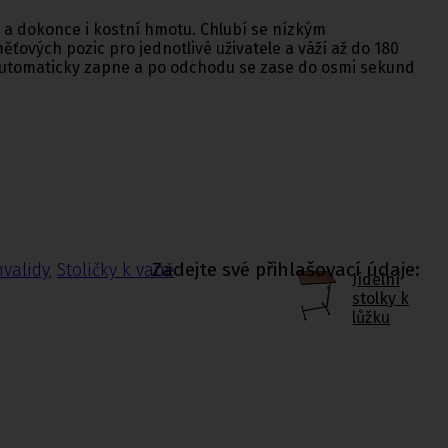
 a dokonce i kostní hmotu. Chlubí se nízkým
ových pozic pro jednotlivé uživatele a váží až do 180
 se automaticky zapne a po odchodu se zase do osmi sekund
Zadejte své přihlašovací údaje:
nvalidy
,
Stoličky k vaně
Jídelní
stolky k
lůžku