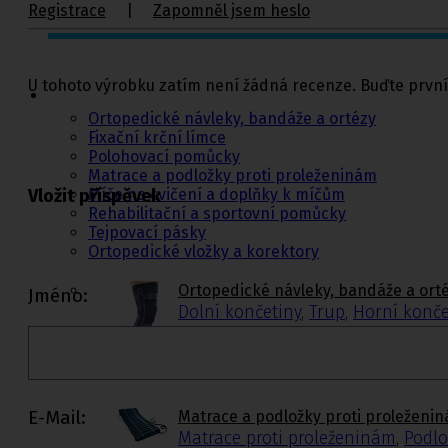
Registrace
|
Zapomněl jsem heslo
Ortopedie,
rehabilitace a
U tohoto výrobku zatím není žádná recenze. Buďte první
sport
Ortopedické návleky, bandáže a ortézy
Fixační krční límce
Polohovací pomůcky
Matrace a podložky proti proleženinám
Míče na cvičení a doplňky k míčům
Vložit příspěvek
Rehabilitační a sportovní pomůcky
Tejpovací pásky
Ortopedické vložky a korektory
Ortopedické návleky, bandáže a ort
Jméno:
Dolní končetiny
,
Trup
,
Horní konče
Krční límce s výztuhou
,
Krční límce bez v
E-Mail:
Matrace a podložky proti proleženi
Matrace proti proleženinám
,
Podlo