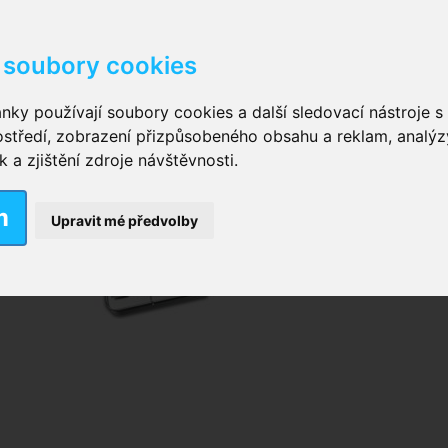
soubory cookies
kové kalhotky zalepovací
,
Inkontinenční kalhotky dámsk
nky používají soubory cookies a další sledovací nástroje s 
ostředí, zobrazení přizpůsobeného obsahu a reklam, analýz
ční vložky pro muže
a zjištění zdroje návštěvnosti.
m
nkontinenční plavky
,
Dámské inkontinenční plavky
,
Dívčí
Upravit mé předvolby
ek
,
Inkontinenční podložky se záložkami
,
Inkontinenční po