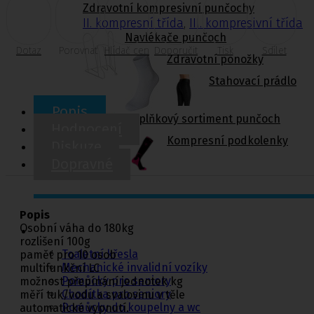
Zdravotní kompresivní punčochy
II. kompresní třída
,
III. kompresivní třída
Navlékače punčoch
Dotaz
Porovnat
Hlídač cen
Doporučit
Tisk
Sdílet
Zdravotní ponožky
Stahovací prádlo
Popis
Doplňkový sortiment punčoch
Hodnocení
Kompresní podkolenky
Diskuze
Dopravné
Popis
Pomůcky pro
Osobní váha do 180kg
sebeobsluhu
rozlišení 100g
Toaletní křesla
paměť pro 10 osob
Mechanické invalidní vozíky
multifunkční LC
Pomůcky pro seniory
možnost přepínání jednotek kg
Chodítka pro seniory
měří tuk/vodu a svalovinu v těle
Pomůcky do koupelny a wc
automatické vypnutí.