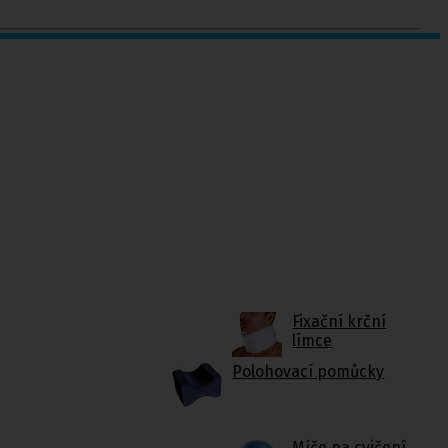
Fixační krční
límce
Polohovací pomůcky
Míče na cvičení