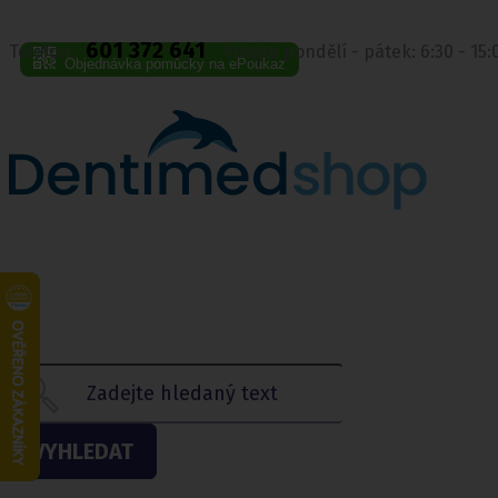
601 372 641
Telefon:
Volejte pondělí - pátek: 6:30 - 15
Objednávka pomůcky na ePoukaz
VYHLEDAT