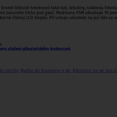
 kromě tělesné hmotnosti také tuk, tekutiny, svalovou hmotu
no zasunete třeba pod gauč. Medisana PSM obsahuje 10 paměť
výborně čitelný LCD displej. Při vstupu uživatele na její tělo
y
pro vložení uživatelského hodnocení
do sprchy
,
Madla do koupelny a wc
,
Nástavce na wc pro i