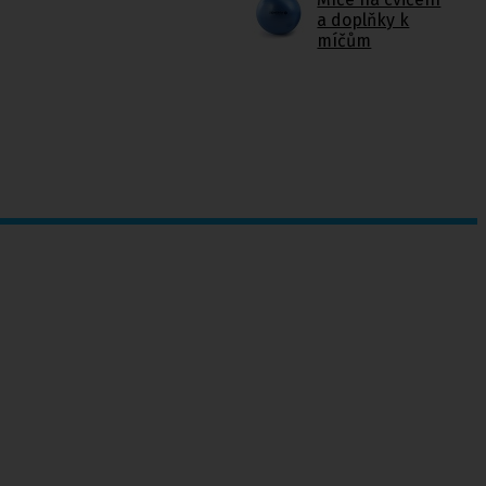
a doplňky k
míčům