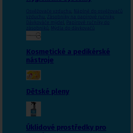
Osvěžovače vzduchu
,
Náplně do osvěžovačů
vzduchu
,
Zásobníky na papírové ručníky
,
Dávkováče mýdel
,
Papírové ručníky do
zásobníků
,
Mýdla do dávkovačů
Kosmetické a pedikérské
nástroje
Dětské pleny
Úklidové prostředky pro