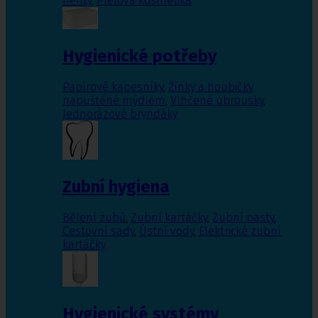
nehty
,
Pleťová kosmetika
Hygienické potřeby
Papírové kapesníky
,
Žínky a houbičky
napuštěné mýdlem
,
Vlhčené ubrousky
,
Jednorázové bryndáky
Zubní hygiena
Bělení zubů
,
Zubní kartáčky
,
Zubní pasty
,
Cestovní sady
,
Ústní vody
,
Elektrické zubní
kartáčky
Hygienické systémy