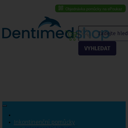
Objednávka pomůcky na ePoukaz
Menu eshopu
VYHLEDAT
Inkontinenční pomůcky