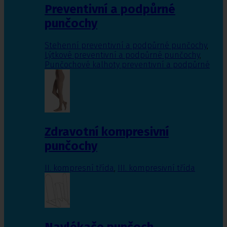
Preventivní a podpůrné
punčochy
Stehenní preventivní a podpůrné punčochy
,
Lýtkové preventivní a podpůrné punčochy
,
Punčochové kalhoty preventivní a podpůrné
Zdravotní kompresivní
punčochy
II. kompresní třída
,
III. kompresivní třída
Navlékače punčoch