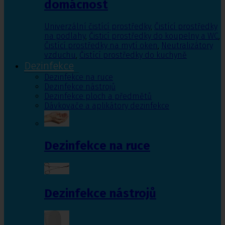
domácnost
Univerzální čistící prostředky
,
Čistící prostředky
na podlahy
,
Čisticí prostředky do koupelny a WC
,
Čistící prostředky na mytí oken
,
Neutralizátory
vzduchu
,
Čistící prostředky do kuchyně
Dezinfekce
Dezinfekce na ruce
Dezinfekce nástrojů
Dezinfekce ploch a předmětů
Dávkovače a aplikátory dezinfekce
Dezinfekce na ruce
Dezinfekce nástrojů