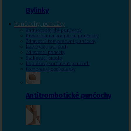
Bylinky
Punčochy, ponožky
Antitrombotické punčochy
Preventivní a podpůrné punčochy
Zdravotní kompresivní punčochy
Navlékače punčoch
Zdravotní ponožky
Stahovací prádlo
Doplňkový sortiment punčoch
Kompresní podkolenky
Antitrombotické punčochy