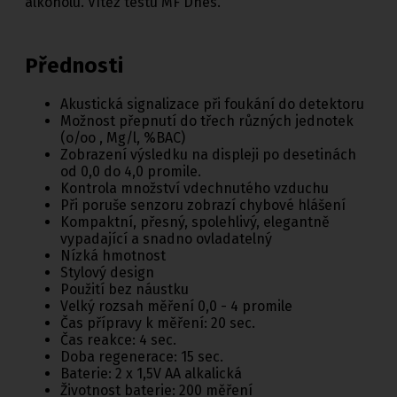
alkoholu. Vítěz testu MF Dnes.
Přednosti
Akustická signalizace při foukání do detektoru
Možnost přepnutí do třech různých jednotek
(o/oo , Mg/l, %BAC)
Zobrazení výsledku na displeji po desetinách
od 0,0 do 4,0 promile.
Kontrola množství vdechnutého vzduchu
Při poruše senzoru zobrazí chybové hlášení
Kompaktní, přesný, spolehlivý, elegantně
vypadající a snadno ovladatelný
Nízká hmotnost
Stylový design
Použití bez náustku
Velký rozsah měření 0,0 - 4 promile
Čas přípravy k měření: 20 sec.
Čas reakce: 4 sec.
Doba regenerace: 15 sec.
Baterie: 2 x 1,5V AA alkalická
Životnost baterie: 200 měření