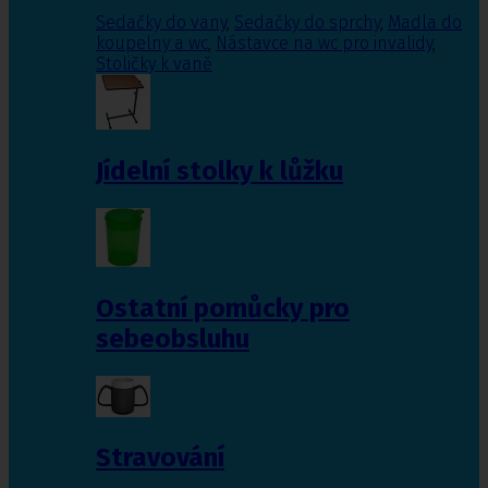
Sedačky do vany
,
Sedačky do sprchy
,
Madla do
koupelny a wc
,
Nástavce na wc pro invalidy
,
Stoličky k vaně
Jídelní stolky k lůžku
Ostatní pomůcky pro
sebeobsluhu
Stravování