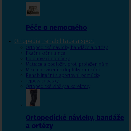
Péče o nemocného
Ortopedie, rehabilitace a sport
Ortopedické návleky, bandáže a ortézy
Fixační krční límce
Polohovací pomůcky
Matrace a podložky proti proleženinám
Míče na cvičení a doplňky k míčům
Rehabilitační a sportovní pomůcky
Tejpovací pásky
Ortopedické vložky a korektory
Ortopedické návleky, bandáže
a ortézy