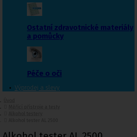
Ostatní zdravotnické materiály
a pomůcky
Péče o oči
Výprodej a slevy
Úvod
Měřící přístroje a testy
Alkohol testery
Alkohol tester AL 2500
Alkohol tester AL 2500