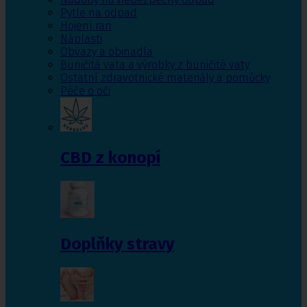
Pytle na odpad
Hojení ran
Náplasti
Obvazy a obinadla
Buničitá vata a výrobky z buničité vaty
Ostatní zdravotnické materiály a pomůcky
Péče o oči
CBD z konopí
Doplňky stravy