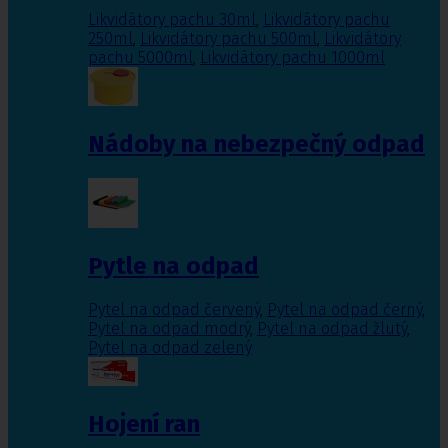
Likvidátory pachu 30ml
,
Likvidátory pachu
250ml
,
Likvidátory pachu 500ml
,
Likvidátory
pachu 5000ml
,
Likvidátory pachu 1000ml
Nádoby na nebezpečný odpad
Pytle na odpad
Pytel na odpad červený
,
Pytel na odpad černý
,
Pytel na odpad modrý
,
Pytel na odpad žlutý
,
Pytel na odpad zelený
Hojení ran