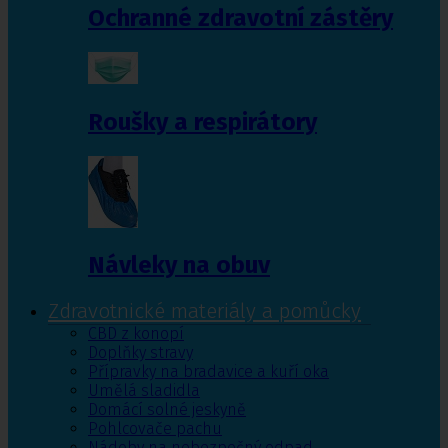
Ochranné zdravotní zástěry
Roušky a respirátory
Návleky na obuv
Zdravotnické materiály a pomůcky
CBD z konopí
Doplňky stravy
Přípravky na bradavice a kuří oka
Umělá sladidla
Domácí solné jeskyně
Pohlcovače pachu
Nádoby na nebezpečný odpad