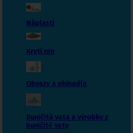
Náplasti
Krytí ran
Obvazy a obinadla
Buničitá vata a výrobky z
buničité vaty