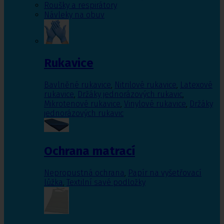
Roušky a respirátory
Návleky na obuv
Rukavice
Bavlněné rukavice
,
Nitrilové rukavice
,
Latexové
rukavice
,
Držáky jednorázových rukavic
,
Mikrotenové rukavice
,
Vinylové rukavice
,
Držáky
jednorázových rukavic
Ochrana matrací
Nepropustná ochrana
,
Papír na vyšetřovací
lůžka
,
Textilní savé podložky