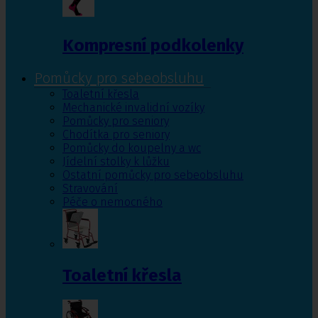
Kompresní podkolenky
Pomůcky pro sebeobsluhu
Toaletní křesla
Mechanické invalidní vozíky
Pomůcky pro seniory
Chodítka pro seniory
Pomůcky do koupelny a wc
Jídelní stolky k lůžku
Ostatní pomůcky pro sebeobsluhu
Stravování
Péče o nemocného
Toaletní křesla