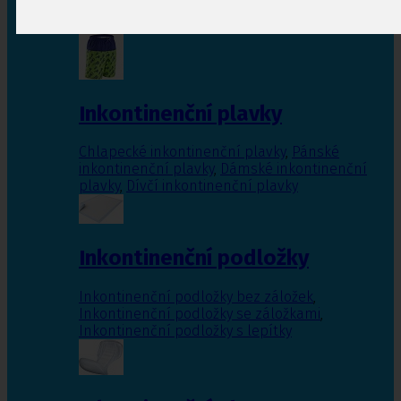
Inkontinenční vložky pro ženy
,
Inkontinenční
vložky pro muže
Inkontinenční plavky
Chlapecké inkontinenční plavky
,
Pánské
inkontinenční plavky
,
Dámské inkontinenční
plavky
,
Dívčí inkontinenční plavky
Inkontinenční podložky
Inkontinenční podložky bez záložek
,
Inkontinenční podložky se záložkami
,
Inkontinenční podložky s lepítky