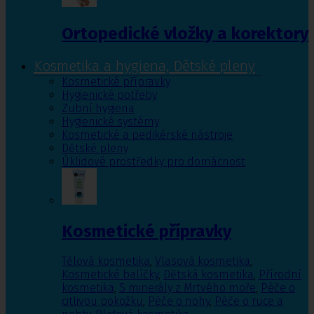
Ortopedické vložky a korektory
Kosmetika a hygiena, Dětské pleny
Kosmetické přípravky
Hygienické potřeby
Zubní hygiena
Hygienické systémy
Kosmetické a pedikérské nástroje
Dětské pleny
Úklidové prostředky pro domácnost
Kosmetické přípravky
Tělová kosmetika
,
Vlasová kosmetika
,
Kosmetické balíčky
,
Dětská kosmetika
,
Přírodní
kosmetika
,
S minerály z Mrtvého moře
,
Péče o
citlivou pokožku
,
Péče o nohy
,
Péče o ruce a