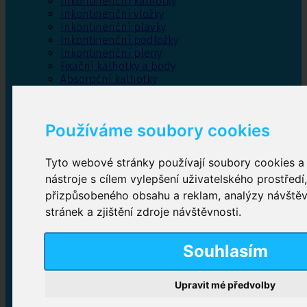
Inkontinenční kalhotky
Inkontinenční vložky
Inkontinenční plavky
Inkontinenční podložky
Inkontinenční pleny
Fixační kalhotky a body
Absorpční kalhotky
Péče o pánevní dno
Bylinky
Používáme soubory cookies
Tyto webové stránky používají soubory cookies a 
Inkontinenční kalhotky
nástroje s cílem vylepšení uživatelského prostředí
přizpůsobeného obsahu a reklam, analýzy návště
Plenkové kalhotky navlékací
,
Plenkové kalhotky
zalepovací
,
Inkontinenční kalhotky dámské
,
stránek a zjištění zdroje návštěvnosti.
Inkontinenční kalhotky pro muže
Souhlasím
Inkontinenční vložky
Upravit mé předvolby