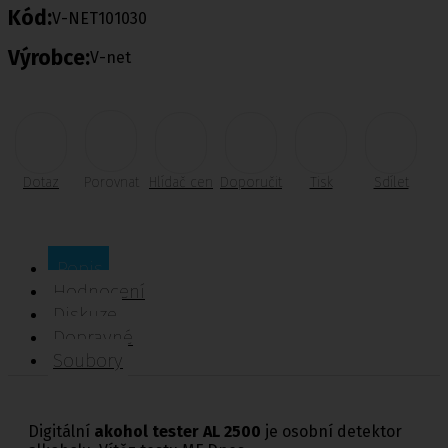
Kód:
V-NET101030
Výrobce:
V-net
Dotaz
Porovnat
Hlídač cen
Doporučit
Tisk
Sdílet
Popis
Hodnocení
Diskuze
Dopravné
Soubory
Digitální
akohol tester AL 2500
je osobní detektor