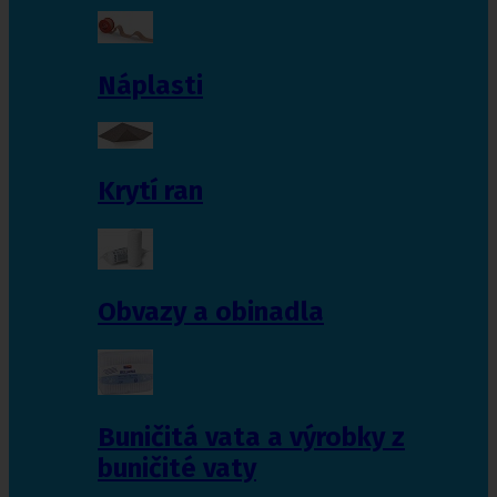
Náplasti
Krytí ran
Obvazy a obinadla
Buničitá vata a výrobky z
buničité vaty