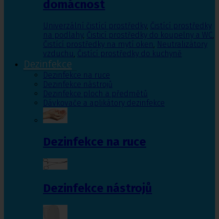
domácnost
Univerzální čistící prostředky
,
Čistící prostředky
na podlahy
,
Čisticí prostředky do koupelny a WC
,
Čistící prostředky na mytí oken
,
Neutralizátory
vzduchu
,
Čistící prostředky do kuchyně
Dezinfekce
Dezinfekce na ruce
Dezinfekce nástrojů
Dezinfekce ploch a předmětů
Dávkovače a aplikátory dezinfekce
Dezinfekce na ruce
Dezinfekce nástrojů