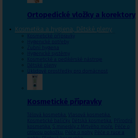
Ortopedické vložky a korektory
Kosmetika a hygiena, Dětské pleny
Kosmetické přípravky
Hygienické potřeby
Zubní hygiena
Hygienické systémy
Kosmetické a pedikérské nástroje
Dětské pleny
Úklidové prostředky pro domácnost
Kosmetické přípravky
Tělová kosmetika
,
Vlasová kosmetika
,
Kosmetické balíčky
,
Dětská kosmetika
,
Přírodní
kosmetika
,
S minerály z Mrtvého moře
,
Péče o
citlivou pokožku
,
Péče o nohy
,
Péče o ruce a