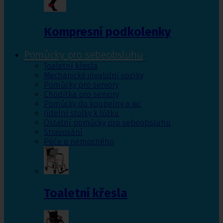
Kompresní podkolenky
Pomůcky pro sebeobsluhu
Toaletní křesla
Mechanické invalidní vozíky
Pomůcky pro seniory
Chodítka pro seniory
Pomůcky do koupelny a wc
Jídelní stolky k lůžku
Ostatní pomůcky pro sebeobsluhu
Stravování
Péče o nemocného
Toaletní křesla