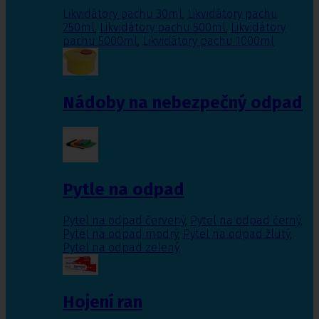
Likvidátory pachu 30ml
,
Likvidátory pachu
250ml
,
Likvidátory pachu 500ml
,
Likvidátory
pachu 5000ml
,
Likvidátory pachu 1000ml
Nádoby na nebezpečný odpad
Pytle na odpad
Pytel na odpad červený
,
Pytel na odpad černý
,
Pytel na odpad modrý
,
Pytel na odpad žlutý
,
Pytel na odpad zelený
Hojení ran