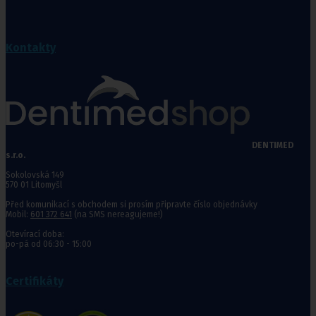
Kontakty
DENTIMED
s.r.o.
Sokolovská 149
570 01 Litomyšl
Před komunikací s obchodem si prosím připravte číslo objednávky
Mobil:
601 372 641
(na SMS nereagujeme!)
Otevírací doba:
po-pá od 06:30 - 15:00
Certifikáty