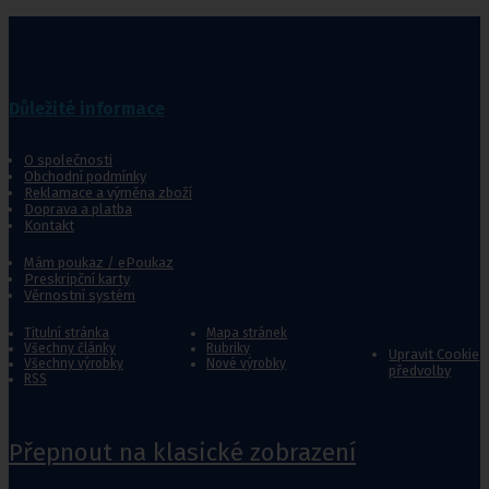
Důležité informace
O společnosti
Obchodní podmínky
Reklamace a výměna zboží
Doprava a platba
Kontakt
Mám poukaz / ePoukaz
Preskripční karty
Věrnostní systém
Titulní stránka
Mapa stránek
Všechny články
Rubriky
Upravit Cookie
Všechny výrobky
Nové výrobky
předvolby
RSS
Přepnout na klasické zobrazení