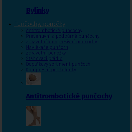
Bylinky
Punčochy, ponožky
Antitrombotické punčochy
Preventivní a podpůrné punčochy
Zdravotní kompresivní punčochy
Navlékače punčoch
Zdravotní ponožky
Stahovací prádlo
Doplňkový sortiment punčoch
Kompresní podkolenky
Antitrombotické punčochy