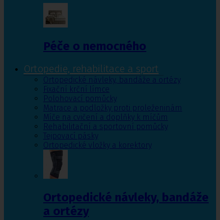
Péče o nemocného
Ortopedie, rehabilitace a sport
Ortopedické návleky, bandáže a ortézy
Fixační krční límce
Polohovací pomůcky
Matrace a podložky proti proleženinám
Míče na cvičení a doplňky k míčům
Rehabilitační a sportovní pomůcky
Tejpovací pásky
Ortopedické vložky a korektory
Ortopedické návleky, bandáže
a ortézy