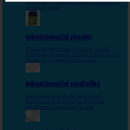
Inkontinenční vložky pro ženy
,
Inkontinenční
vložky pro muže
Inkontinenční plavky
Chlapecké inkontinenční plavky
,
Pánské
inkontinenční plavky
,
Dámské inkontinenční
plavky
,
Dívčí inkontinenční plavky
Inkontinenční podložky
Inkontinenční podložky bez záložek
,
Inkontinenční podložky se záložkami
,
Inkontinenční podložky s lepítky