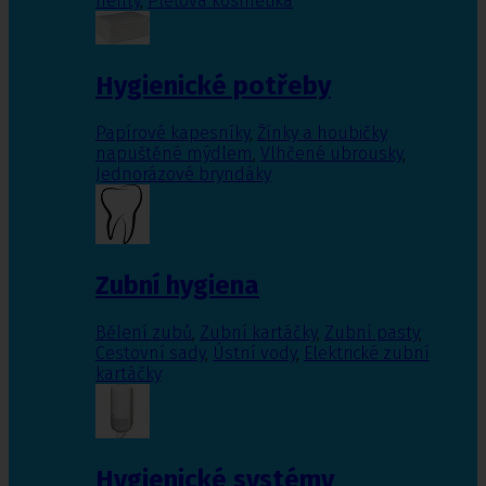
nehty
,
Pleťová kosmetika
Hygienické potřeby
Papírové kapesníky
,
Žínky a houbičky
napuštěné mýdlem
,
Vlhčené ubrousky
,
Jednorázové bryndáky
Zubní hygiena
Bělení zubů
,
Zubní kartáčky
,
Zubní pasty
,
Cestovní sady
,
Ústní vody
,
Elektrické zubní
kartáčky
Hygienické systémy