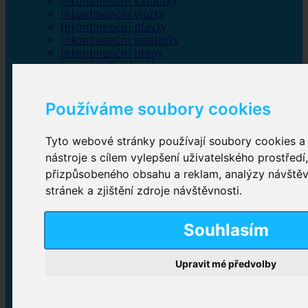
Inkontinenční kalhotky
Inkontinenční vložky
Inkontinenční plavky
Inkontinenční podložky
Inkontinenční pleny
Fixační kalhotky a body
Absorpční kalhotky
Péče o pánevní dno
Používáme soubory cookies
Bylinky
Tyto webové stránky používají soubory cookies a 
nástroje s cílem vylepšení uživatelského prostředí
Inkontinenční kalhotky
přizpůsobeného obsahu a reklam, analýzy návště
stránek a zjištění zdroje návštěvnosti.
Plenkové kalhotky navlékací
,
Plenkové kalhotky
zalepovací
,
Inkontinenční kalhotky dámské
,
Inkontinenční kalhotky pro muže
Souhlasím
Upravit mé předvolby
Inkontinenční vložky