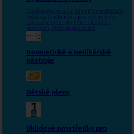
Osvěžovače vzduchu
,
Náplně do osvěžovačů
vzduchu
,
Zásobníky na papírové ručníky
,
Dávkováče mýdel
,
Papírové ručníky do
zásobníků
,
Mýdla do dávkovačů
Kosmetické a pedikérské
nástroje
Dětské pleny
Úklidové prostředky pro