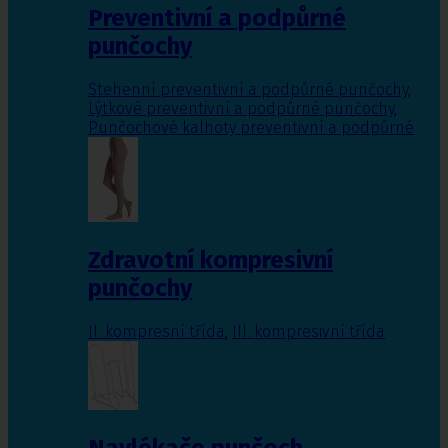
Preventivní a podpůrné
punčochy
Stehenní preventivní a podpůrné punčochy
,
Lýtkové preventivní a podpůrné punčochy
,
Punčochové kalhoty preventivní a podpůrné
Zdravotní kompresivní
punčochy
II. kompresní třída
,
III. kompresivní třída
Navlékače punčoch