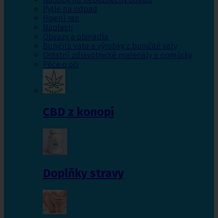
Pytle na odpad
Hojení ran
Náplasti
Obvazy a obinadla
Buničitá vata a výrobky z buničité vaty
Ostatní zdravotnické materiály a pomůcky
Péče o oči
CBD z konopí
Doplňky stravy