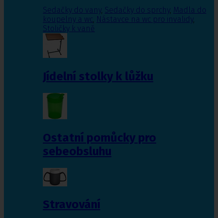
Sedačky do vany
,
Sedačky do sprchy
,
Madla do
koupelny a wc
,
Nástavce na wc pro invalidy
,
Stoličky k vaně
Jídelní stolky k lůžku
Ostatní pomůcky pro
sebeobsluhu
Stravování