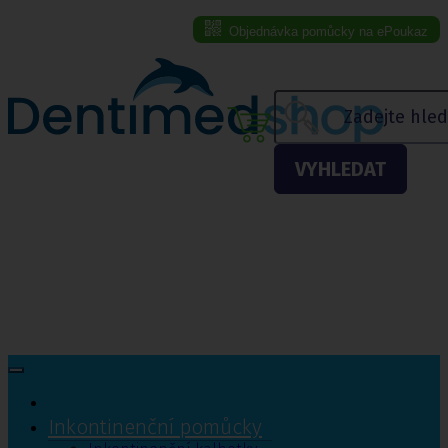
Objednávka pomůcky na ePoukaz
Menu eshopu
VYHLEDAT
Inkontinenční pomůcky