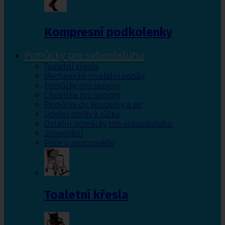
Kompresní podkolenky
Pomůcky pro sebeobsluhu
Toaletní křesla
Mechanické invalidní vozíky
Pomůcky pro seniory
Chodítka pro seniory
Pomůcky do koupelny a wc
Jídelní stolky k lůžku
Ostatní pomůcky pro sebeobsluhu
Stravování
Péče o nemocného
Toaletní křesla