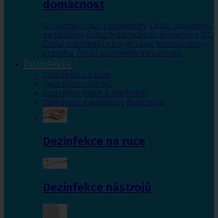
domácnost
Univerzální čistící prostředky
,
Čistící prostředky
na podlahy
,
Čisticí prostředky do koupelny a WC
,
Čistící prostředky na mytí oken
,
Neutralizátory
vzduchu
,
Čistící prostředky do kuchyně
Dezinfekce
Dezinfekce na ruce
Dezinfekce nástrojů
Dezinfekce ploch a předmětů
Dávkovače a aplikátory dezinfekce
Dezinfekce na ruce
Dezinfekce nástrojů