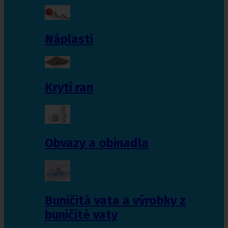
Náplasti
Krytí ran
Obvazy a obinadla
Buničitá vata a výrobky z
buničité vaty