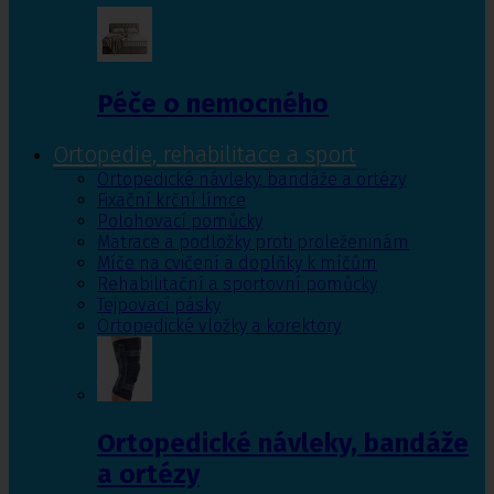
Péče o nemocného
Ortopedie, rehabilitace a sport
Ortopedické návleky, bandáže a ortézy
Fixační krční límce
Polohovací pomůcky
Matrace a podložky proti proleženinám
Míče na cvičení a doplňky k míčům
Rehabilitační a sportovní pomůcky
Tejpovací pásky
Ortopedické vložky a korektory
Ortopedické návleky, bandáže
a ortézy