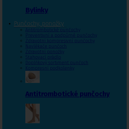
Bylinky
Punčochy, ponožky
Antitrombotické punčochy
Preventivní a podpůrné punčochy
Zdravotní kompresivní punčochy
Navlékače punčoch
Zdravotní ponožky
Stahovací prádlo
Doplňkový sortiment punčoch
Kompresní podkolenky
Antitrombotické punčochy