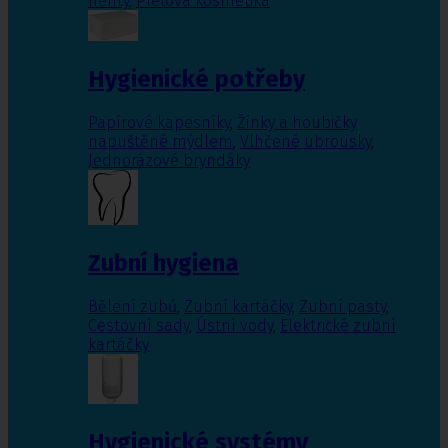
nehty
,
Pleťová kosmetika
Hygienické potřeby
Papírové kapesníky
,
Žínky a houbičky
napuštěné mýdlem
,
Vlhčené ubrousky
,
Jednorázové bryndáky
Zubní hygiena
Bělení zubů
,
Zubní kartáčky
,
Zubní pasty
,
Cestovní sady
,
Ústní vody
,
Elektrické zubní
kartáčky
Hygienické systémy