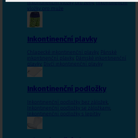
Inkontinenční vložky pro ženy
,
Inkontinenční
vložky pro muže
Inkontinenční plavky
Chlapecké inkontinenční plavky
,
Pánské
inkontinenční plavky
,
Dámské inkontinenční
plavky
,
Dívčí inkontinenční plavky
Inkontinenční podložky
Inkontinenční podložky bez záložek
,
Inkontinenční podložky se záložkami
,
Inkontinenční podložky s lepítky