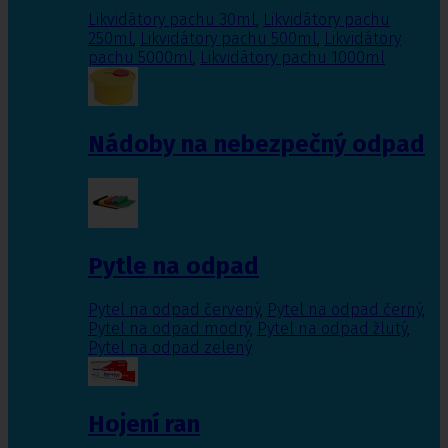
Likvidátory pachu 30ml
,
Likvidátory pachu
250ml
,
Likvidátory pachu 500ml
,
Likvidátory
pachu 5000ml
,
Likvidátory pachu 1000ml
Nádoby na nebezpečný odpad
Pytle na odpad
Pytel na odpad červený
,
Pytel na odpad černý
,
Pytel na odpad modrý
,
Pytel na odpad žlutý
,
Pytel na odpad zelený
Hojení ran