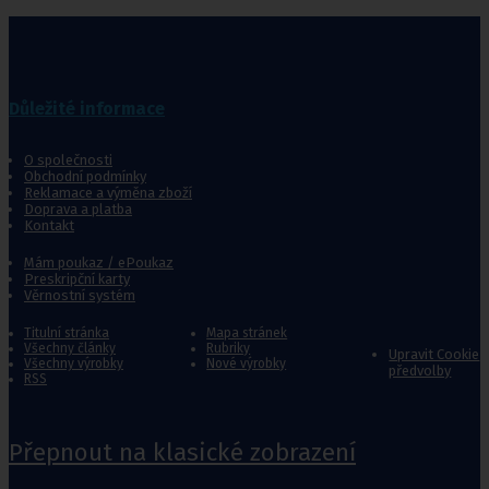
Důležité informace
O společnosti
Obchodní podmínky
Reklamace a výměna zboží
Doprava a platba
Kontakt
Mám poukaz / ePoukaz
Preskripční karty
Věrnostní systém
Titulní stránka
Mapa stránek
Všechny články
Rubriky
Upravit Cookie
Všechny výrobky
Nové výrobky
předvolby
RSS
Přepnout na klasické zobrazení