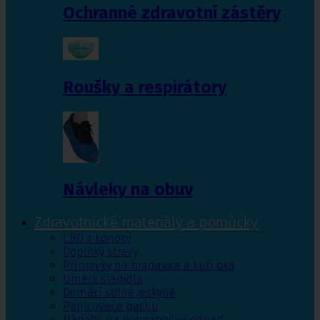
Ochranné zdravotní zástěry
Roušky a respirátory
Návleky na obuv
Zdravotnické materiály a pomůcky
CBD z konopí
Doplňky stravy
Přípravky na bradavice a kuří oka
Umělá sladidla
Domácí solné jeskyně
Pohlcovače pachu
Nádoby na nebezpečný odpad