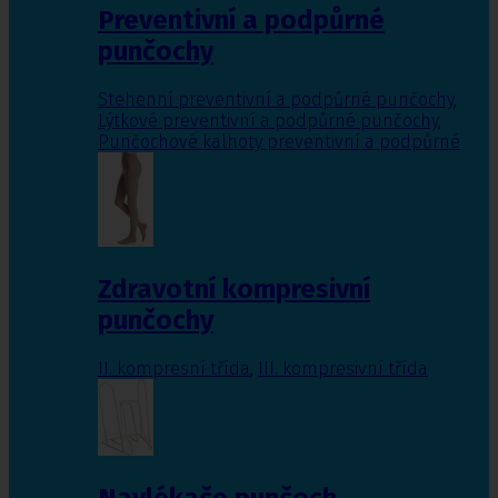
Preventivní a podpůrné
punčochy
Stehenní preventivní a podpůrné punčochy
,
Lýtkové preventivní a podpůrné punčochy
,
Punčochové kalhoty preventivní a podpůrné
Zdravotní kompresivní
punčochy
II. kompresní třída
,
III. kompresivní třída
Navlékače punčoch