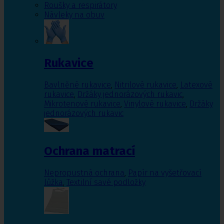
Roušky a respirátory
Návleky na obuv
Rukavice
Bavlněné rukavice
,
Nitrilové rukavice
,
Latexové
rukavice
,
Držáky jednorázových rukavic
,
Mikrotenové rukavice
,
Vinylové rukavice
,
Držáky
jednorázových rukavic
Ochrana matrací
Nepropustná ochrana
,
Papír na vyšetřovací
lůžka
,
Textilní savé podložky