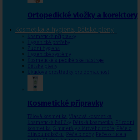
Ortopedické vložky a korektory
Kosmetika a hygiena, Dětské pleny
Kosmetické přípravky
Hygienické potřeby
Zubní hygiena
Hygienické systémy
Kosmetické a pedikérské nástroje
Dětské pleny
Úklidové prostředky pro domácnost
Kosmetické přípravky
Tělová kosmetika
,
Vlasová kosmetika
,
Kosmetické balíčky
,
Dětská kosmetika
,
Přírodní
kosmetika
,
S minerály z Mrtvého moře
,
Péče o
citlivou pokožku
,
Péče o nohy
,
Péče o ruce a