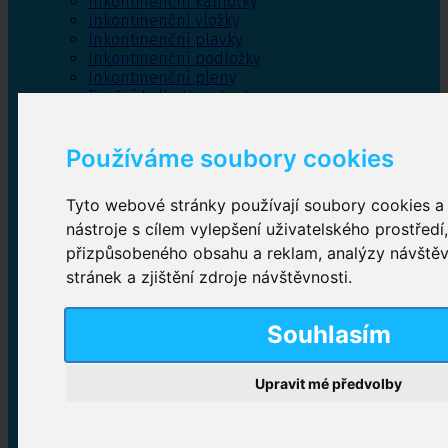
Inkontinenční kalhotky
Inkontinenční vložky
Inkontinenční plavky
Inkontinenční podložky
Inkontinenční pleny
Fixační kalhotky a body
Absorpční kalhotky
Péče o pánevní dno
Používáme soubory cookies
Bylinky
Tyto webové stránky používají soubory cookies a 
nástroje s cílem vylepšení uživatelského prostředí
Inkontinenční kalhotky
přizpůsobeného obsahu a reklam, analýzy návště
stránek a zjištění zdroje návštěvnosti.
Plenkové kalhotky navlékací
,
Plenkové kalhotky
zalepovací
,
Inkontinenční kalhotky dámské
,
Inkontinenční kalhotky pro muže
Souhlasím
Upravit mé předvolby
Inkontinenční vložky