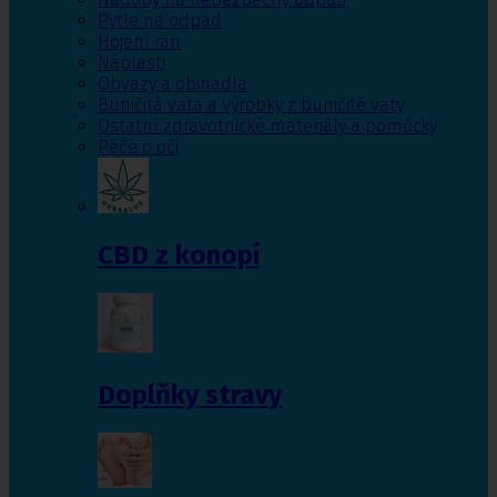
Pytle na odpad
Hojení ran
Náplasti
Obvazy a obinadla
Buničitá vata a výrobky z buničité vaty
Ostatní zdravotnické materiály a pomůcky
Péče o oči
CBD z konopí
Doplňky stravy