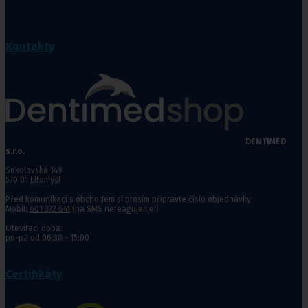
Kontakty
DENTIMED
s.r.o.
Sokolovská 149
570 01 Litomyšl
Před komunikací s obchodem si prosím připravte číslo objednávky
Mobil:
601 372 641
(na SMS nereagujeme!)
Otevírací doba:
po-pá od 06:30 - 15:00
Certifikáty