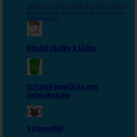
Sedačky do vany
,
Sedačky do sprchy
,
Madla do
koupelny a wc
,
Nástavce na wc pro invalidy
,
Stoličky k vaně
Jídelní stolky k lůžku
Ostatní pomůcky pro
sebeobsluhu
Stravování