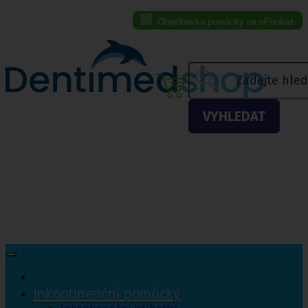
Objednávka pomůcky na ePoukaz
Menu eshopu
VYHLEDAT
Inkontinenční pomůcky