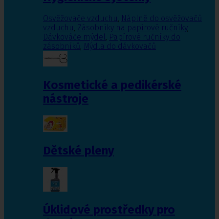
Osvěžovače vzduchu
,
Náplně do osvěžovačů
vzduchu
,
Zásobníky na papírové ručníky
,
Dávkováče mýdel
,
Papírové ručníky do
zásobníků
,
Mýdla do dávkovačů
Kosmetické a pedikérské
nástroje
Dětské pleny
Úklidové prostředky pro