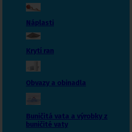
Náplasti
Krytí ran
Obvazy a obinadla
Buničitá vata a výrobky z
buničité vaty