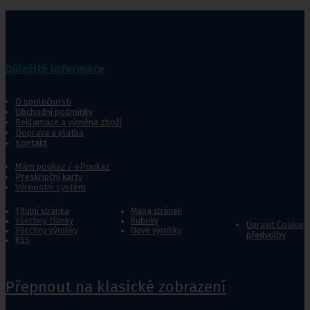
Důležité informace
O společnosti
Obchodní podmínky
Reklamace a výměna zboží
Doprava a platba
Kontakt
Mám poukaz / ePoukaz
Preskripční karty
Věrnostní systém
Titulní stránka
Mapa stránek
Všechny články
Rubriky
Upravit Cookie
Všechny výrobky
Nové výrobky
předvolby
RSS
Přepnout na klasické zobrazení