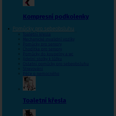
Kompresní podkolenky
Pomůcky pro sebeobsluhu
Toaletní křesla
Mechanické invalidní vozíky
Pomůcky pro seniory
Chodítka pro seniory
Pomůcky do koupelny a wc
Jídelní stolky k lůžku
Ostatní pomůcky pro sebeobsluhu
Stravování
Péče o nemocného
Toaletní křesla