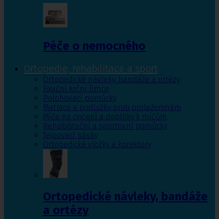
Péče o nemocného
Ortopedie, rehabilitace a sport
Ortopedické návleky, bandáže a ortézy
Fixační krční límce
Polohovací pomůcky
Matrace a podložky proti proleženinám
Míče na cvičení a doplňky k míčům
Rehabilitační a sportovní pomůcky
Tejpovací pásky
Ortopedické vložky a korektory
Ortopedické návleky, bandáže
a ortézy