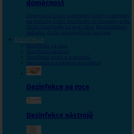
domácnost
Univerzální čistící prostředky
,
Čistící prostředky
na podlahy
,
Čisticí prostředky do koupelny a WC
,
Čistící prostředky na mytí oken
,
Neutralizátory
vzduchu
,
Čistící prostředky do kuchyně
Dezinfekce
Dezinfekce na ruce
Dezinfekce nástrojů
Dezinfekce ploch a předmětů
Dávkovače a aplikátory dezinfekce
Dezinfekce na ruce
Dezinfekce nástrojů