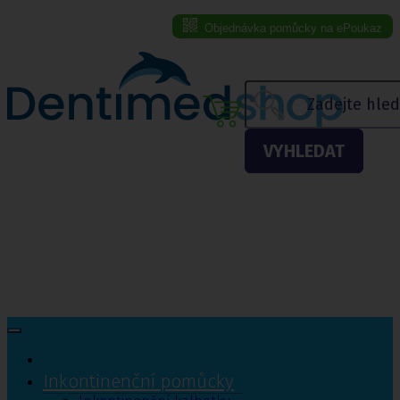
Objednávka pomůcky na ePoukaz
Menu eshopu
VYHLEDAT
Inkontinenční pomůcky