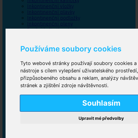
Inkontinenční kalhotky
Inkontinenční vložky
Inkontinenční plavky
Inkontinenční podložky
Inkontinenční pleny
Fixační kalhotky a body
Absorpční kalhotky
Péče o pánevní dno
Používáme soubory cookies
Bylinky
Tyto webové stránky používají soubory cookies a 
nástroje s cílem vylepšení uživatelského prostředí
Inkontinenční kalhotky
přizpůsobeného obsahu a reklam, analýzy návště
stránek a zjištění zdroje návštěvnosti.
Plenkové kalhotky navlékací
,
Plenkové kalhotky
zalepovací
,
Inkontinenční kalhotky dámské
,
Inkontinenční kalhotky pro muže
Souhlasím
Upravit mé předvolby
Inkontinenční vložky