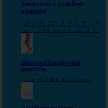
Preventivní a podpůrné
punčochy
Stehenní preventivní a podpůrné punčochy
,
Lýtkové preventivní a podpůrné punčochy
,
Punčochové kalhoty preventivní a podpůrné
Zdravotní kompresivní
punčochy
II. kompresní třída
,
III. kompresivní třída
Navlékače punčoch