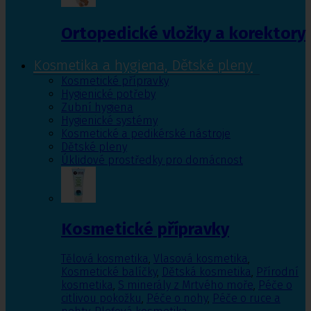
Ortopedické vložky a korektory
Kosmetika a hygiena, Dětské pleny
Kosmetické přípravky
Hygienické potřeby
Zubní hygiena
Hygienické systémy
Kosmetické a pedikérské nástroje
Dětské pleny
Úklidové prostředky pro domácnost
Kosmetické přípravky
Tělová kosmetika
,
Vlasová kosmetika
,
Kosmetické balíčky
,
Dětská kosmetika
,
Přírodní
kosmetika
,
S minerály z Mrtvého moře
,
Péče o
citlivou pokožku
,
Péče o nohy
,
Péče o ruce a