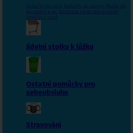
Sedačky do vany
,
Sedačky do sprchy
,
Madla do
koupelny a wc
,
Nástavce na wc pro invalidy
,
Stoličky k vaně
Jídelní stolky k lůžku
Ostatní pomůcky pro
sebeobsluhu
Stravování