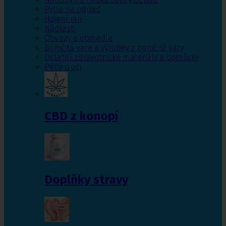
Pytle na odpad
Hojení ran
Náplasti
Obvazy a obinadla
Buničitá vata a výrobky z buničité vaty
Ostatní zdravotnické materiály a pomůcky
Péče o oči
CBD z konopí
Doplňky stravy