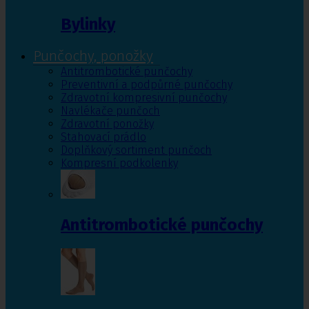
Bylinky
Punčochy, ponožky
Antitrombotické punčochy
Preventivní a podpůrné punčochy
Zdravotní kompresivní punčochy
Navlékače punčoch
Zdravotní ponožky
Stahovací prádlo
Doplňkový sortiment punčoch
Kompresní podkolenky
Antitrombotické punčochy