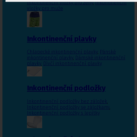
Inkontinenční vložky pro ženy
,
Inkontinenční
vložky pro muže
Inkontinenční plavky
Chlapecké inkontinenční plavky
,
Pánské
inkontinenční plavky
,
Dámské inkontinenční
plavky
,
Dívčí inkontinenční plavky
Inkontinenční podložky
Inkontinenční podložky bez záložek
,
Inkontinenční podložky se záložkami
,
Inkontinenční podložky s lepítky