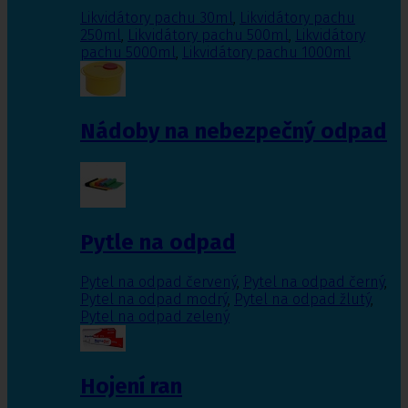
Likvidátory pachu 30ml
,
Likvidátory pachu
250ml
,
Likvidátory pachu 500ml
,
Likvidátory
pachu 5000ml
,
Likvidátory pachu 1000ml
Nádoby na nebezpečný odpad
Pytle na odpad
Pytel na odpad červený
,
Pytel na odpad černý
,
Pytel na odpad modrý
,
Pytel na odpad žlutý
,
Pytel na odpad zelený
Hojení ran