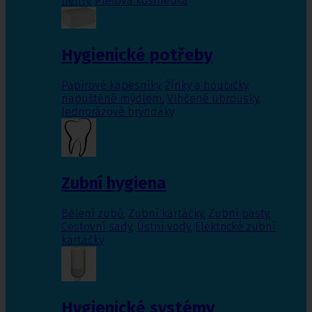
nehty
,
Pleťová kosmetika
Hygienické potřeby
Papírové kapesníky
,
Žínky a houbičky
napuštěné mýdlem
,
Vlhčené ubrousky
,
Jednorázové bryndáky
Zubní hygiena
Bělení zubů
,
Zubní kartáčky
,
Zubní pasty
,
Cestovní sady
,
Ústní vody
,
Elektrické zubní
kartáčky
Hygienické systémy