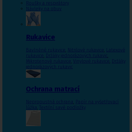
Roušky a respirátory
Návleky na obuv
Rukavice
Bavlněné rukavice
,
Nitrilové rukavice
,
Latexové
rukavice
,
Držáky jednorázových rukavic
,
Mikrotenové rukavice
,
Vinylové rukavice
,
Držáky
jednorázových rukavic
Ochrana matrací
Nepropustná ochrana
,
Papír na vyšetřovací
lůžka
,
Textilní savé podložky