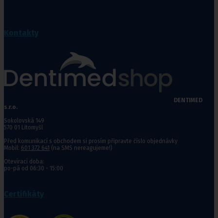
Kontakty
DENTIMED
s.r.o.
Sokolovská 149
570 01 Litomyšl
Před komunikací s obchodem si prosím připravte číslo objednávky
Mobil:
601 372 641
(na SMS nereagujeme!)
Otevírací doba:
po-pá od 06:30 - 15:00
Certifikáty