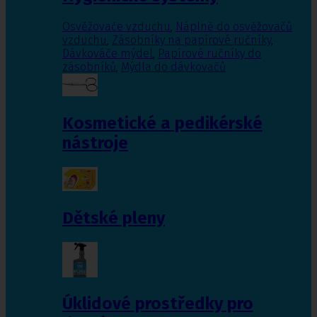
Osvěžovače vzduchu
,
Náplně do osvěžovačů
vzduchu
,
Zásobníky na papírové ručníky
,
Dávkováče mýdel
,
Papírové ručníky do
zásobníků
,
Mýdla do dávkovačů
Kosmetické a pedikérské
nástroje
Dětské pleny
Úklidové prostředky pro