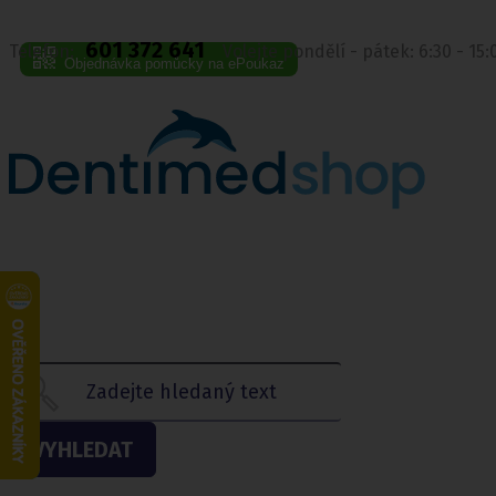
601 372 641
Telefon:
Volejte pondělí - pátek: 6:30 - 15
Objednávka pomůcky na ePoukaz
VYHLEDAT