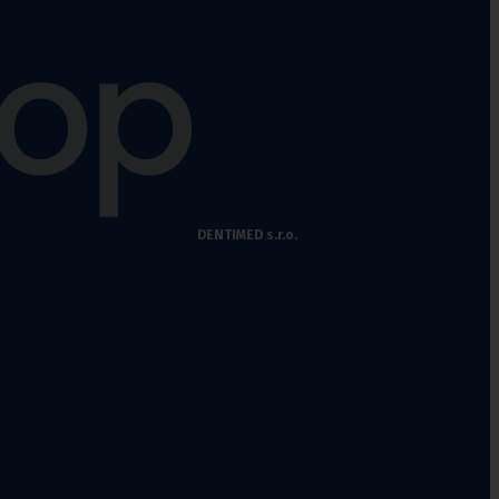
DENTIMED s.r.o.
chy
,
Punčochové kalhoty preventivní