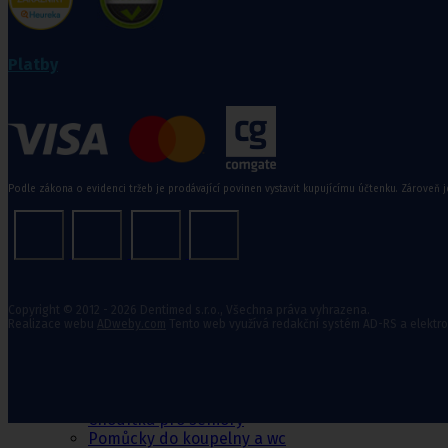
Zdravotní kompresivní punčochy
II. kompresní třída
,
III. kompresivní třída
Navlékače punčoch
Platby
Zdravotní ponožky
Stahovací prádlo
Doplňkový sortiment punčoch
Podle zákona o evidenci tržeb je prodávající povinen vystavit kupujícímu účtenku. Zároveň j
Kompresní podkolenky
Pomůcky pro
Copyright © 2012 - 2026 Dentimed s.r.o., Všechna práva vyhrazena.
Realizace webu
ADweby.com
Tento web využívá redakční systém AD-RS a elektr
sebeobsluhu
Toaletní křesla
Mechanické invalidní vozíky
Pomůcky pro seniory
Chodítka pro seniory
Pomůcky do koupelny a wc