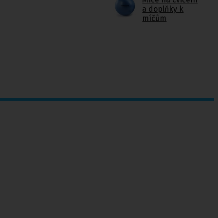
a doplňky k
míčům