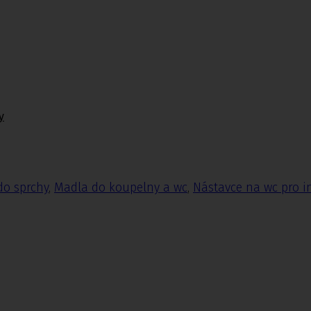
y
do sprchy
,
Madla do koupelny a wc
,
Nástavce na wc pro i