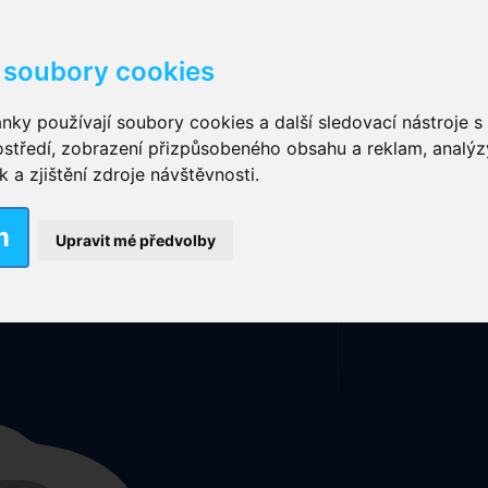
soubory cookies
kové kalhotky zalepovací
,
Inkontinenční kalhotky dámsk
nky používají soubory cookies a další sledovací nástroje s 
ostředí, zobrazení přizpůsobeného obsahu a reklam, analýz
ční vložky pro muže
a zjištění zdroje návštěvnosti.
Mapa stránek
Rubriky
Nové výrobky
m
nkontinenční plavky
,
Dámské inkontinenční plavky
,
Dívčí
Upravit mé předvolby
ek
,
Inkontinenční podložky se záložkami
,
Inkontinenční po