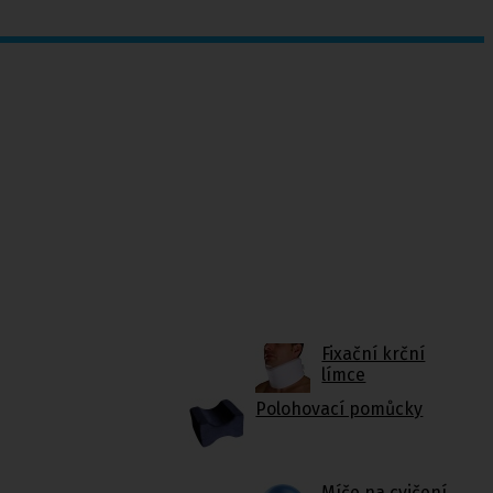
Fixační krční
límce
Polohovací pomůcky
Míče na cvičení