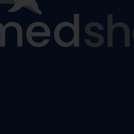
nčochy
odpůrné punčochy
,
Lýtkové preventivní a podpůrné punčo