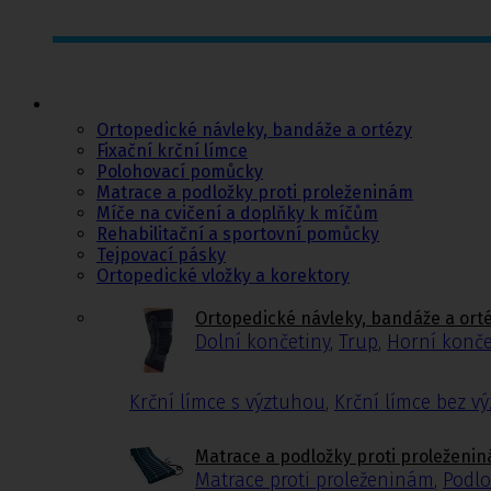
Ortopedie,
rehabilitace a
sport
Ortopedické návleky, bandáže a ortézy
Fixační krční límce
Polohovací pomůcky
Matrace a podložky proti proleženinám
Míče na cvičení a doplňky k míčům
Rehabilitační a sportovní pomůcky
Tejpovací pásky
Ortopedické vložky a korektory
Ortopedické návleky, bandáže a ort
Dolní končetiny
,
Trup
,
Horní konče
Krční límce s výztuhou
,
Krční límce bez v
Matrace a podložky proti proleženi
Matrace proti proleženinám
,
Podlo