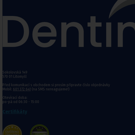
Punčochy,
ponožky
Antitrombotické punčochy
Preventivní a podpůrné punčochy
Zdravotní kompresivní punčochy
Navlékače punčoch
Zdravotní ponožky
Stahovací prádlo
Sokolovská 149
Doplňkový sortiment punčoch
570 01 Litomyšl
Kompresní podkolenky
Před komunikací s obchodem si prosím připravte číslo objednávky
Mobil:
601 372 641
(na SMS nereagujeme!)
Antitrombotické punčochy
Otevírací doba:
po-pá od 06:30 - 15:00
Preventivní a podpůrné pu
Stehenní preventivní a p
Certifikáty
a podpůrné