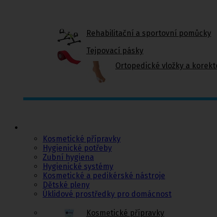
Rehabilitační a sportovní pomůcky
Tejpovací pásky
Ortopedické vložky a korekt
Kosmetika a
hygiena, Dětské
pleny
Kosmetické přípravky
Hygienické potřeby
Zubní hygiena
Hygienické systémy
Kosmetické a pedikérské nástroje
Dětské pleny
Úklidové prostředky pro domácnost
Kosmetické přípravky