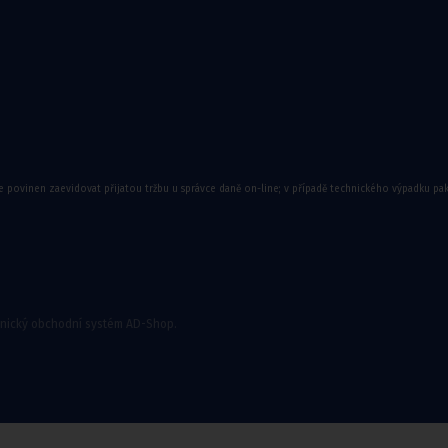
e povinen zaevidovat přijatou tržbu u správce daně on-line; v případě technického výpadku pa
onický obchodní systém AD-Shop.