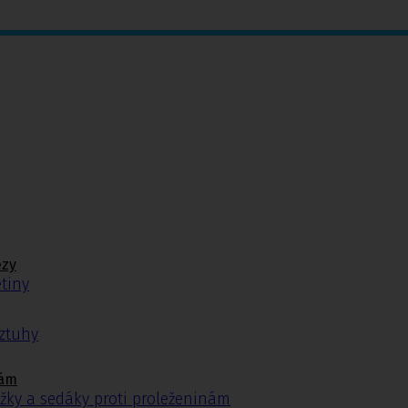
ézy
tiny
ýztuhy
nám
žky a sedáky proti proleženinám