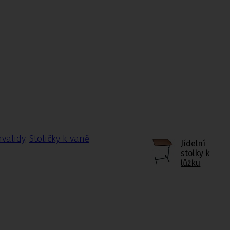
nvalidy
,
Stoličky k vaně
Jídelní
stolky k
lůžku