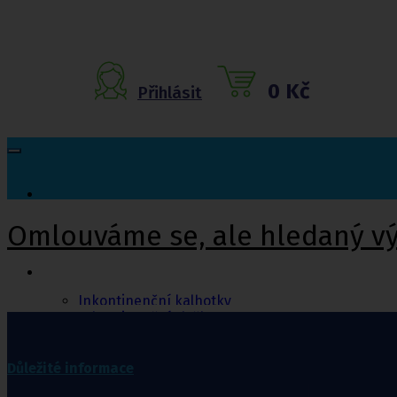
0 Kč
Přihlásit
Omlouváme se, ale hledaný v
Inkontinenční
pomůcky
Inkontinenční kalhotky
Inkontinenční vložky
Inkontinenční plavky
Inkontinenční podložky
Inkontinenční pleny
Důležité informace
Fixační kalhotky a body