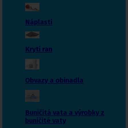
Náplasti
Krytí ran
Obvazy a obinadla
Buničitá vata a výrobky z
buničité vaty