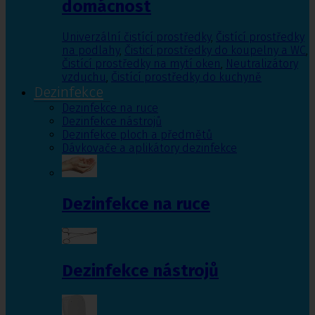
domácnost
Univerzální čistící prostředky
,
Čistící prostředky
na podlahy
,
Čisticí prostředky do koupelny a WC
,
Čistící prostředky na mytí oken
,
Neutralizátory
vzduchu
,
Čistící prostředky do kuchyně
Dezinfekce
Dezinfekce na ruce
Dezinfekce nástrojů
Dezinfekce ploch a předmětů
Dávkovače a aplikátory dezinfekce
Dezinfekce na ruce
Dezinfekce nástrojů