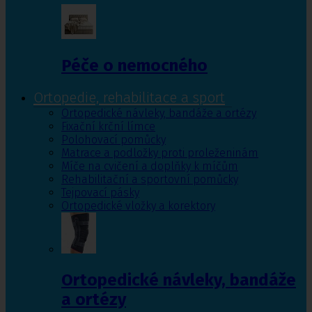
Péče o nemocného
Ortopedie, rehabilitace a sport
Ortopedické návleky, bandáže a ortézy
Fixační krční límce
Polohovací pomůcky
Matrace a podložky proti proleženinám
Míče na cvičení a doplňky k míčům
Rehabilitační a sportovní pomůcky
Tejpovací pásky
Ortopedické vložky a korektory
Ortopedické návleky, bandáže
a ortézy