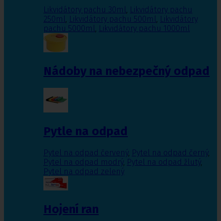
Likvidátory pachu 30ml
,
Likvidátory pachu
250ml
,
Likvidátory pachu 500ml
,
Likvidátory
pachu 5000ml
,
Likvidátory pachu 1000ml
Nádoby na nebezpečný odpad
Pytle na odpad
Pytel na odpad červený
,
Pytel na odpad černý
,
Pytel na odpad modrý
,
Pytel na odpad žlutý
,
Pytel na odpad zelený
Hojení ran