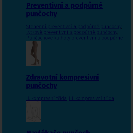
Preventivní a podpůrné
punčochy
Stehenní preventivní a podpůrné punčochy
,
Lýtkové preventivní a podpůrné punčochy
,
Punčochové kalhoty preventivní a podpůrné
Zdravotní kompresivní
punčochy
II. kompresní třída
,
III. kompresivní třída
Navlékače punčoch