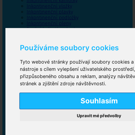
Inkontinenční kalhotky
Inkontinenční vložky
Inkontinenční plavky
Inkontinenční podložky
Inkontinenční pleny
Fixační kalhotky a body
Absorpční kalhotky
Péče o pánevní dno
Používáme soubory cookies
Bylinky
Tyto webové stránky používají soubory cookies a 
nástroje s cílem vylepšení uživatelského prostředí
Inkontinenční kalhotky
přizpůsobeného obsahu a reklam, analýzy návště
stránek a zjištění zdroje návštěvnosti.
Plenkové kalhotky navlékací
,
Plenkové kalhotky
zalepovací
,
Inkontinenční kalhotky dámské
,
Inkontinenční kalhotky pro muže
Souhlasím
Upravit mé předvolby
Inkontinenční vložky