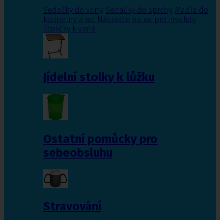
Sedačky do vany
,
Sedačky do sprchy
,
Madla do
koupelny a wc
,
Nástavce na wc pro invalidy
,
Stoličky k vaně
Jídelní stolky k lůžku
Ostatní pomůcky pro
sebeobsluhu
Stravování