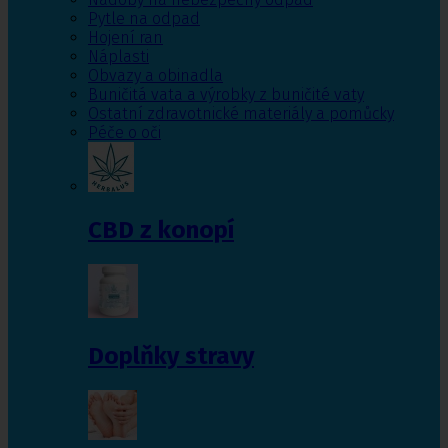
Pytle na odpad
Hojení ran
Náplasti
Obvazy a obinadla
Buničitá vata a výrobky z buničité vaty
Ostatní zdravotnické materiály a pomůcky
Péče o oči
CBD z konopí
Doplňky stravy