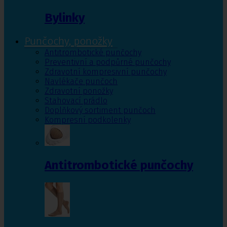
Bylinky
Punčochy, ponožky
Antitrombotické punčochy
Preventivní a podpůrné punčochy
Zdravotní kompresivní punčochy
Navlékače punčoch
Zdravotní ponožky
Stahovací prádlo
Doplňkový sortiment punčoch
Kompresní podkolenky
Antitrombotické punčochy