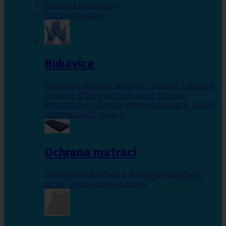
Roušky a respirátory
Návleky na obuv
Rukavice
Bavlněné rukavice
,
Nitrilové rukavice
,
Latexové
rukavice
,
Držáky jednorázových rukavic
,
Mikrotenové rukavice
,
Vinylové rukavice
,
Držáky
jednorázových rukavic
Ochrana matrací
Nepropustná ochrana
,
Papír na vyšetřovací
lůžka
,
Textilní savé podložky