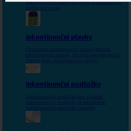
Inkontinenční vložky pro ženy
,
Inkontinenční
vložky pro muže
Inkontinenční plavky
Chlapecké inkontinenční plavky
,
Pánské
inkontinenční plavky
,
Dámské inkontinenční
plavky
,
Dívčí inkontinenční plavky
Inkontinenční podložky
Inkontinenční podložky bez záložek
,
Inkontinenční podložky se záložkami
,
Inkontinenční podložky s lepítky