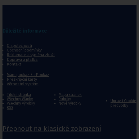
Důležité informace
O společnosti
Obchodní podmínky
Reklamace a výměna zboží
Doprava a platba
Kontakt
Mám poukaz / ePoukaz
Preskripční karty
Věrnostní systém
Titulní stránka
Mapa stránek
Všechny články
Rubriky
Upravit Cookie
Všechny výrobky
Nové výrobky
předvolby
RSS
Přepnout na klasické zobrazení