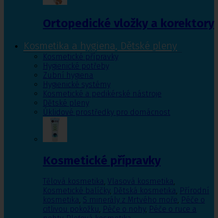
Ortopedické vložky a korektory
Kosmetika a hygiena, Dětské pleny
Kosmetické přípravky
Hygienické potřeby
Zubní hygiena
Hygienické systémy
Kosmetické a pedikérské nástroje
Dětské pleny
Úklidové prostředky pro domácnost
Kosmetické přípravky
Tělová kosmetika
,
Vlasová kosmetika
,
Kosmetické balíčky
,
Dětská kosmetika
,
Přírodní
kosmetika
,
S minerály z Mrtvého moře
,
Péče o
citlivou pokožku
,
Péče o nohy
,
Péče o ruce a