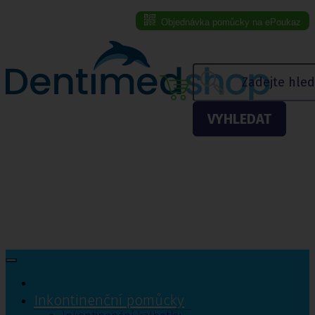
Objednávka pomůcky na ePoukaz
Menu eshopu
VYHLEDAT
Inkontinenční pomůcky