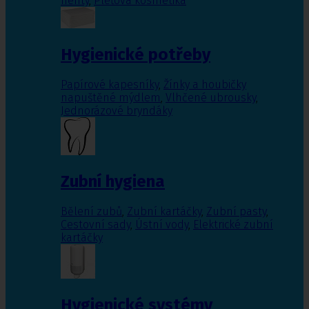
nehty
,
Pleťová kosmetika
Hygienické potřeby
Papírové kapesníky
,
Žínky a houbičky
napuštěné mýdlem
,
Vlhčené ubrousky
,
Jednorázové bryndáky
Zubní hygiena
Bělení zubů
,
Zubní kartáčky
,
Zubní pasty
,
Cestovní sady
,
Ústní vody
,
Elektrické zubní
kartáčky
Hygienické systémy