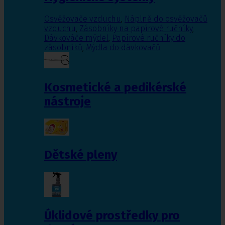
Osvěžovače vzduchu
,
Náplně do osvěžovačů
vzduchu
,
Zásobníky na papírové ručníky
,
Dávkováče mýdel
,
Papírové ručníky do
zásobníků
,
Mýdla do dávkovačů
Kosmetické a pedikérské
nástroje
Dětské pleny
Úklidové prostředky pro