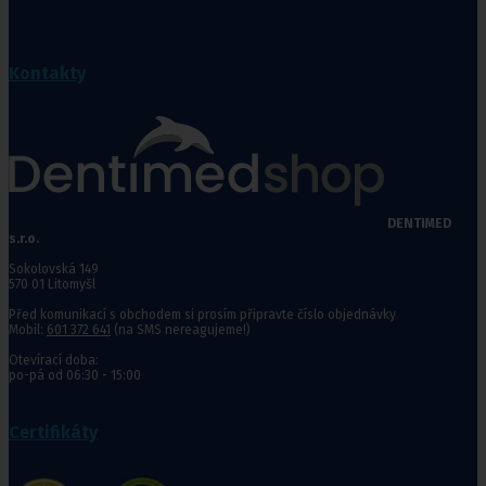
Kontakty
DENTIMED
s.r.o.
Sokolovská 149
570 01 Litomyšl
Před komunikací s obchodem si prosím připravte číslo objednávky
Mobil:
601 372 641
(na SMS nereagujeme!)
Otevírací doba:
po-pá od 06:30 - 15:00
Certifikáty