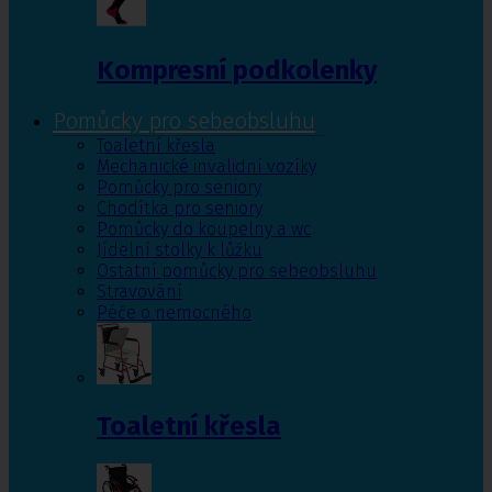
Kompresní podkolenky
Pomůcky pro sebeobsluhu
Toaletní křesla
Mechanické invalidní vozíky
Pomůcky pro seniory
Chodítka pro seniory
Pomůcky do koupelny a wc
Jídelní stolky k lůžku
Ostatní pomůcky pro sebeobsluhu
Stravování
Péče o nemocného
Toaletní křesla