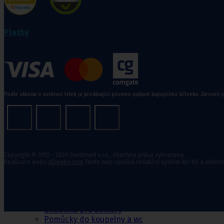
Zdravotní kompresivní punčochy
II. kompresní třída
,
III. kompresivní třída
Navlékače punčoch
Platby
Zdravotní ponožky
Stahovací prádlo
Doplňkový sortiment punčoch
Podle zákona o evidenci tržeb je prodávající povinen vystavit kupujícímu účtenku. Zároveň j
Kompresní podkolenky
Pomůcky pro
Copyright © 2012 - 2026 Dentimed s.r.o., Všechna práva vyhrazena.
Realizace webu
ADweby.com
Tento web využívá redakční systém AD-RS a elektr
sebeobsluhu
Toaletní křesla
Mechanické invalidní vozíky
Pomůcky pro seniory
Chodítka pro seniory
Pomůcky do koupelny a wc