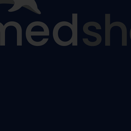
nčochy
odpůrné punčochy
,
Lýtkové preventivní a podpůrné punčo