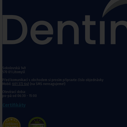
Punčochy,
ponožky
Antitrombotické punčochy
Preventivní a podpůrné punčochy
Zdravotní kompresivní punčochy
Navlékače punčoch
Zdravotní ponožky
Stahovací prádlo
Sokolovská 149
Doplňkový sortiment punčoch
570 01 Litomyšl
Kompresní podkolenky
Před komunikací s obchodem si prosím připravte číslo objednávky
Mobil:
601 372 641
(na SMS nereagujeme!)
Antitrombotické punčochy
Otevírací doba:
po-pá od 06:30 - 15:00
Preventivní a podpůrné pu
Stehenní preventivní a p
Certifikáty
a podpůrné