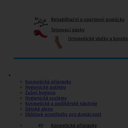
Rehabilitační a sportovní pomůcky
Tejpovací pásky
Ortopedické vložky a korekt
Kosmetika a
hygiena, Dětské
pleny
Kosmetické přípravky
Hygienické potřeby
Zubní hygiena
Hygienické systémy
Kosmetické a pedikérské nástroje
Dětské pleny
Úklidové prostředky pro domácnost
Kosmetické přípravky