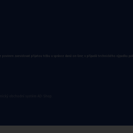
e povinen zaevidovat přijatou tržbu u správce daně on-line; v případě technického výpadku pa
onický obchodní systém AD-Shop.