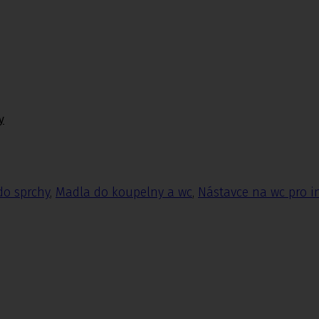
y
do sprchy
,
Madla do koupelny a wc
,
Nástavce na wc pro i