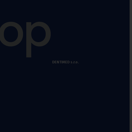
DENTIMED s.r.o.
chy
,
Punčochové kalhoty preventivní