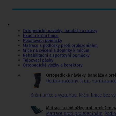
Ortopedie,
rehabilitace a
sport
Ortopedické návleky, bandáže a ortézy
Fixační krční límce
Polohovací pomůcky
Matrace a podložky proti proleženinám
Míče na cvičení a doplňky k míčům
Rehabilitační a sportovní pomůcky
Tejpovací pásky
Ortopedické vložky a korektory
Ortopedické návleky, bandáže a ort
Dolní končetiny
,
Trup
,
Horní konče
Krční límce s výztuhou
,
Krční límce bez v
Matrace a podložky proti proleženi
Matrace proti proleženinám
,
Podlo