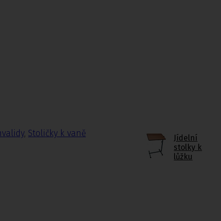
nvalidy
,
Stoličky k vaně
Jídelní
stolky k
lůžku