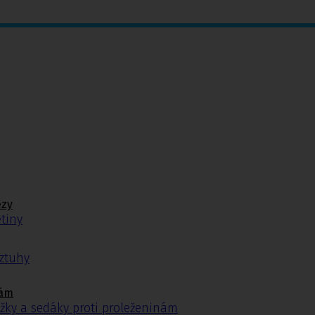
ézy
tiny
ýztuhy
nám
žky a sedáky proti proleženinám