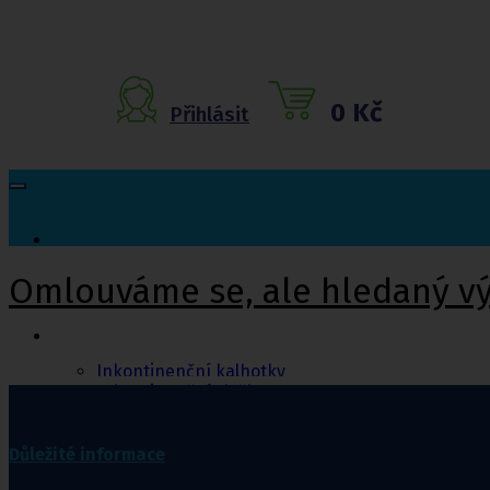
0 Kč
Přihlásit
Omlouváme se, ale hledaný v
Inkontinenční
pomůcky
Inkontinenční kalhotky
Inkontinenční vložky
Inkontinenční plavky
Inkontinenční podložky
Inkontinenční pleny
Důležité informace
Fixační kalhotky a body