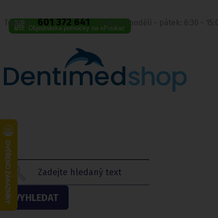
601 372 641
Telefon:
Volejte pondělí - pátek: 6:30 - 15
Objednávka pomůcky na ePoukaz
VYHLEDAT