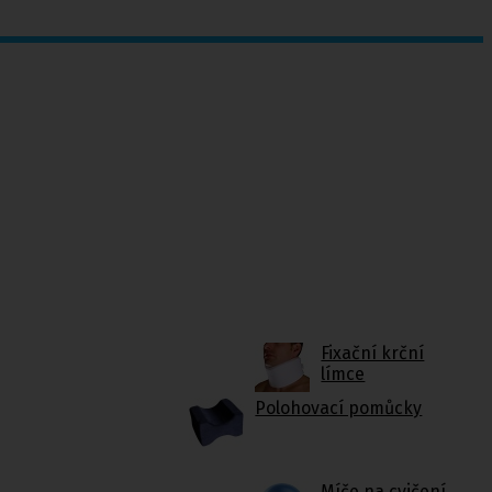
Fixační krční
límce
Polohovací pomůcky
Míče na cvičení