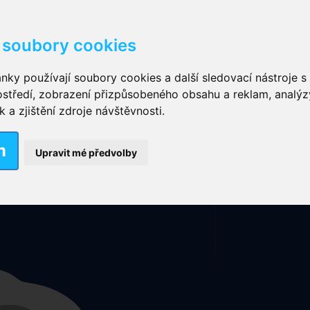
soubory cookies
kové kalhotky zalepovací
,
Inkontinenční kalhotky dámsk
nky používají soubory cookies a další sledovací nástroje s 
ostředí, zobrazení přizpůsobeného obsahu a reklam, analýz
ční vložky pro muže
a zjištění zdroje návštěvnosti.
Mapa stránek
Rubriky
Nové výrobky
m
nkontinenční plavky
,
Dámské inkontinenční plavky
,
Dívčí
Upravit mé předvolby
ek
,
Inkontinenční podložky se záložkami
,
Inkontinenční po