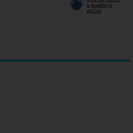
a doplňky k
míčům