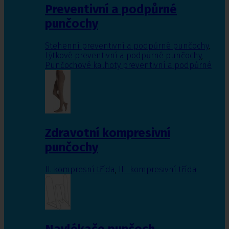
Preventivní a podpůrné
punčochy
Stehenní preventivní a podpůrné punčochy
,
Lýtkové preventivní a podpůrné punčochy
,
Punčochové kalhoty preventivní a podpůrné
Zdravotní kompresivní
punčochy
II. kompresní třída
,
III. kompresivní třída
Navlékače punčoch