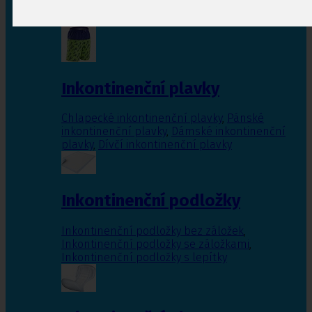
Inkontinenční vložky pro ženy
,
Inkontinenční
vložky pro muže
Inkontinenční plavky
Chlapecké inkontinenční plavky
,
Pánské
inkontinenční plavky
,
Dámské inkontinenční
plavky
,
Dívčí inkontinenční plavky
Inkontinenční podložky
Inkontinenční podložky bez záložek
,
Inkontinenční podložky se záložkami
,
Inkontinenční podložky s lepítky