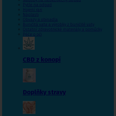
Pytle na odpad
Hojení ran
Náplasti
Obvazy a obinadla
Buničitá vata a výrobky z buničité vaty
Ostatní zdravotnické materiály a pomůcky
Péče o oči
CBD z konopí
Doplňky stravy