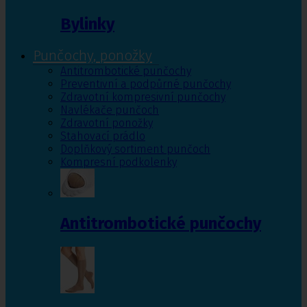
Bylinky
Punčochy, ponožky
Antitrombotické punčochy
Preventivní a podpůrné punčochy
Zdravotní kompresivní punčochy
Navlékače punčoch
Zdravotní ponožky
Stahovací prádlo
Doplňkový sortiment punčoch
Kompresní podkolenky
Antitrombotické punčochy