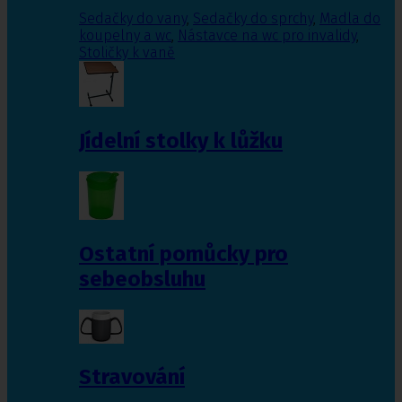
Sedačky do vany
,
Sedačky do sprchy
,
Madla do
koupelny a wc
,
Nástavce na wc pro invalidy
,
Stoličky k vaně
Jídelní stolky k lůžku
Ostatní pomůcky pro
sebeobsluhu
Stravování