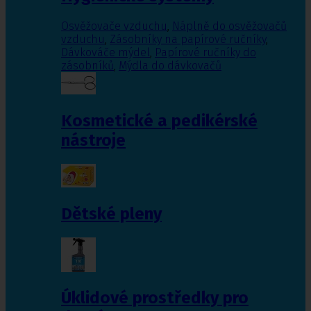
Osvěžovače vzduchu
,
Náplně do osvěžovačů
vzduchu
,
Zásobníky na papírové ručníky
,
Dávkováče mýdel
,
Papírové ručníky do
zásobníků
,
Mýdla do dávkovačů
Kosmetické a pedikérské
nástroje
Dětské pleny
Úklidové prostředky pro