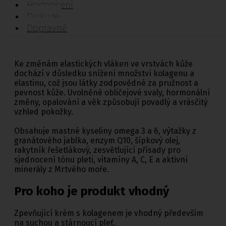
Hodnocení
Diskuze
Dopravné
Ke změnám elastických vláken ve vrstvách kůže
dochází v důsledku snížení množství kolagenu a
elastinu, což jsou látky zodpovědné za pružnost a
pevnost kůže. Uvolněné obličejové svaly, hormonální
změny, opalování a věk způsobují povadlý a vrásčitý
vzhled pokožky.
Obsahuje mastné kyseliny omega 3 a 6, výtažky z
granátového jablka, enzym Q10, šípkový olej,
rakytník řešetlákový, zesvětlující přísady pro
sjednocení tónu pleti, vitamíny A, C, E a aktivní
minerály z Mrtvého moře.
Pro koho je produkt vhodný
Zpevňující krém s kolagenem je vhodný především
na suchou a stárnoucí pleť.