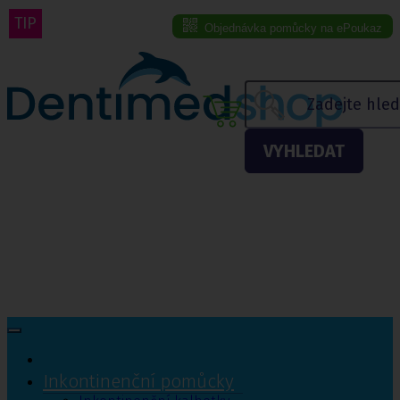
TIP
Objednávka pomůcky na ePoukaz
Menu eshopu
VYHLEDAT
Inkontinenční pomůcky