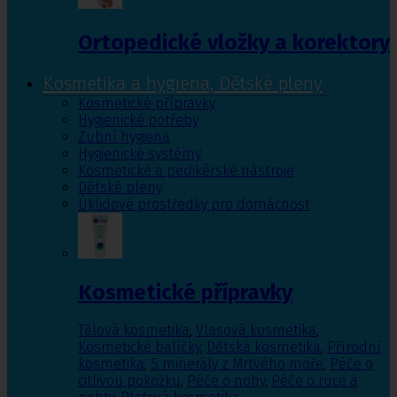
Ortopedické vložky a korektory
Kosmetika a hygiena, Dětské pleny
Kosmetické přípravky
Hygienické potřeby
Zubní hygiena
Hygienické systémy
Kosmetické a pedikérské nástroje
Dětské pleny
Úklidové prostředky pro domácnost
Kosmetické přípravky
Tělová kosmetika
,
Vlasová kosmetika
,
Kosmetické balíčky
,
Dětská kosmetika
,
Přírodní
kosmetika
,
S minerály z Mrtvého moře
,
Péče o
citlivou pokožku
,
Péče o nohy
,
Péče o ruce a