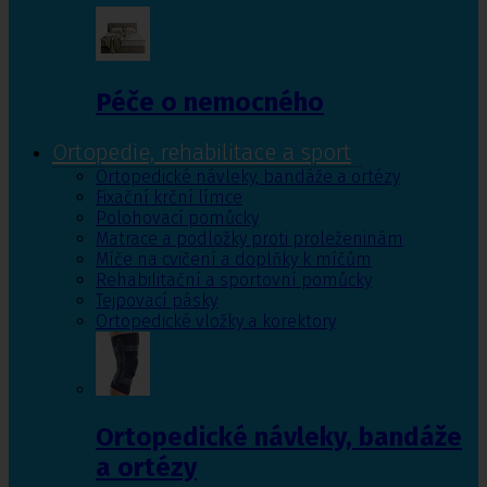
Péče o nemocného
Ortopedie, rehabilitace a sport
Ortopedické návleky, bandáže a ortézy
Fixační krční límce
Polohovací pomůcky
Matrace a podložky proti proleženinám
Míče na cvičení a doplňky k míčům
Rehabilitační a sportovní pomůcky
Tejpovací pásky
Ortopedické vložky a korektory
Ortopedické návleky, bandáže
a ortézy