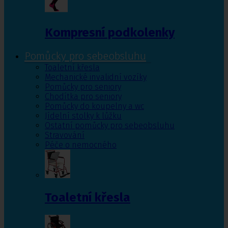
Kompresní podkolenky
Pomůcky pro sebeobsluhu
Toaletní křesla
Mechanické invalidní vozíky
Pomůcky pro seniory
Chodítka pro seniory
Pomůcky do koupelny a wc
Jídelní stolky k lůžku
Ostatní pomůcky pro sebeobsluhu
Stravování
Péče o nemocného
Toaletní křesla