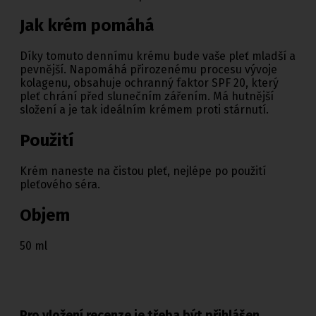
Jak krém pomáhá
Díky tomuto dennímu krému bude vaše pleť mladší a
pevnější. Napomáhá přirozenému procesu vývoje
kolagenu, obsahuje ochranný faktor SPF 20, který
pleť chrání před slunečním zářením. Má hutnější
složení a je tak ideálním krémem proti stárnutí.
Použití
Krém naneste na čistou pleť, nejlépe po použití
pleťového séra.
Objem
50 ml
Pro vložení recenze je třeba být přihlášen.