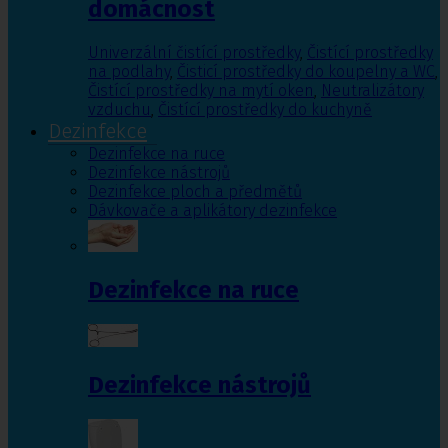
domácnost
Univerzální čistící prostředky
,
Čistící prostředky
na podlahy
,
Čisticí prostředky do koupelny a WC
,
Čistící prostředky na mytí oken
,
Neutralizátory
vzduchu
,
Čistící prostředky do kuchyně
Dezinfekce
Dezinfekce na ruce
Dezinfekce nástrojů
Dezinfekce ploch a předmětů
Dávkovače a aplikátory dezinfekce
Dezinfekce na ruce
Dezinfekce nástrojů