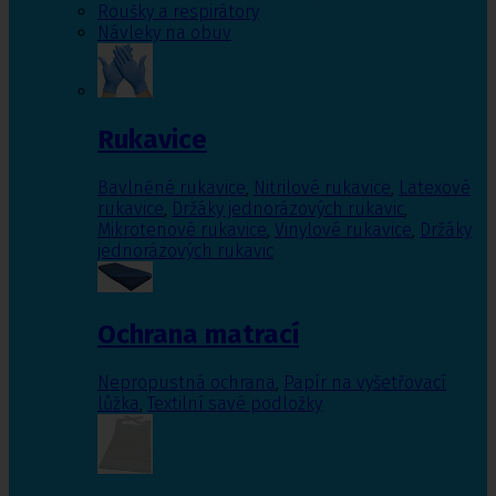
Roušky a respirátory
Návleky na obuv
Rukavice
Bavlněné rukavice
,
Nitrilové rukavice
,
Latexové
rukavice
,
Držáky jednorázových rukavic
,
Mikrotenové rukavice
,
Vinylové rukavice
,
Držáky
jednorázových rukavic
Ochrana matrací
Nepropustná ochrana
,
Papír na vyšetřovací
lůžka
,
Textilní savé podložky