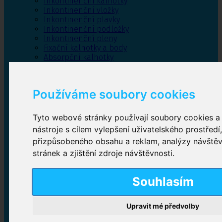
Inkontinenční kalhotky
Inkontinenční vložky
Inkontinenční plavky
Inkontinenční podložky
Inkontinenční pleny
Fixační kalhotky a body
Absorpční kalhotky
Péče o pánevní dno
Bylinky
Používáme soubory cookies
Tyto webové stránky používají soubory cookies a 
Inkontinenční kalhotky
nástroje s cílem vylepšení uživatelského prostředí
přizpůsobeného obsahu a reklam, analýzy návště
Plenkové kalhotky navlékací
,
Plenkové kalhotky
zalepovací
,
Inkontinenční kalhotky dámské
,
stránek a zjištění zdroje návštěvnosti.
Inkontinenční kalhotky pro muže
Souhlasím
Inkontinenční vložky
Upravit mé předvolby