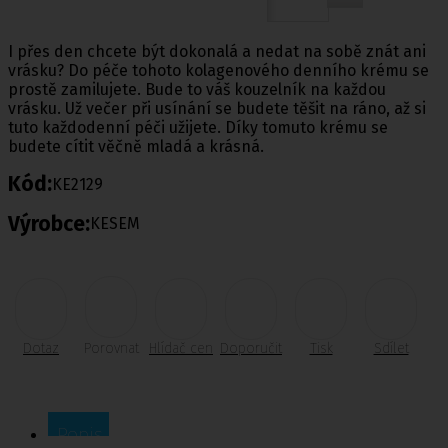
I přes den chcete být dokonalá a nedat na sobě znát ani
vrásku? Do péče tohoto kolagenového denního krému se
prostě zamilujete. Bude to váš kouzelník na každou
vrásku. Už večer při usínání se budete těšit na ráno, až si
tuto každodenní péči užijete. Díky tomuto krému se
budete cítit věčně mladá a krásná.
Kód:
KE2129
Výrobce:
KESEM
Dotaz
Porovnat
Hlídač cen
Doporučit
Tisk
Sdílet
Popis