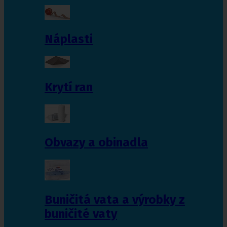
Náplasti
Krytí ran
Obvazy a obinadla
Buničitá vata a výrobky z
buničité vaty