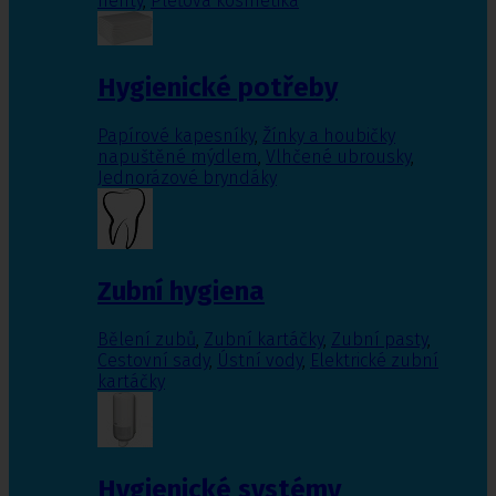
nehty
,
Pleťová kosmetika
Hygienické potřeby
Papírové kapesníky
,
Žínky a houbičky
napuštěné mýdlem
,
Vlhčené ubrousky
,
Jednorázové bryndáky
Zubní hygiena
Bělení zubů
,
Zubní kartáčky
,
Zubní pasty
,
Cestovní sady
,
Ústní vody
,
Elektrické zubní
kartáčky
Hygienické systémy