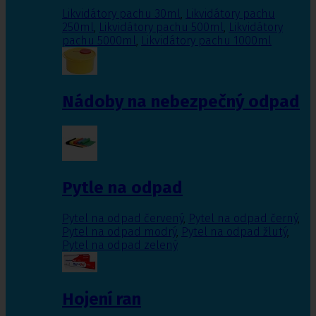
Likvidátory pachu 30ml
,
Likvidátory pachu
250ml
,
Likvidátory pachu 500ml
,
Likvidátory
pachu 5000ml
,
Likvidátory pachu 1000ml
Nádoby na nebezpečný odpad
Pytle na odpad
Pytel na odpad červený
,
Pytel na odpad černý
,
Pytel na odpad modrý
,
Pytel na odpad žlutý
,
Pytel na odpad zelený
Hojení ran