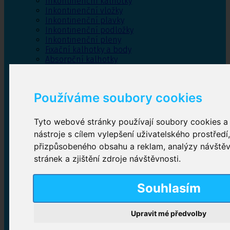
Inkontinenční kalhotky
Inkontinenční vložky
Inkontinenční plavky
Inkontinenční podložky
Inkontinenční pleny
Fixační kalhotky a body
Absorpční kalhotky
Péče o pánevní dno
Bylinky
Používáme soubory cookies
Tyto webové stránky používají soubory cookies a 
Inkontinenční kalhotky
nástroje s cílem vylepšení uživatelského prostředí
přizpůsobeného obsahu a reklam, analýzy návště
Plenkové kalhotky navlékací
,
Plenkové kalhotky
zalepovací
,
Inkontinenční kalhotky dámské
,
stránek a zjištění zdroje návštěvnosti.
Inkontinenční kalhotky pro muže
Souhlasím
Inkontinenční vložky
Upravit mé předvolby