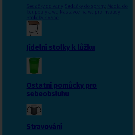
Sedačky do vany
,
Sedačky do sprchy
,
Madla do
koupelny a wc
,
Nástavce na wc pro invalidy
,
Stoličky k vaně
Jídelní stolky k lůžku
Ostatní pomůcky pro
sebeobsluhu
Stravování