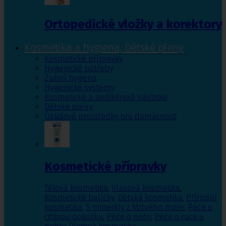
Ortopedické vložky a korektory
Kosmetika a hygiena, Dětské pleny
Kosmetické přípravky
Hygienické potřeby
Zubní hygiena
Hygienické systémy
Kosmetické a pedikérské nástroje
Dětské pleny
Úklidové prostředky pro domácnost
Kosmetické přípravky
Tělová kosmetika
,
Vlasová kosmetika
,
Kosmetické balíčky
,
Dětská kosmetika
,
Přírodní
kosmetika
,
S minerály z Mrtvého moře
,
Péče o
citlivou pokožku
,
Péče o nohy
,
Péče o ruce a