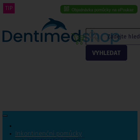
TIP
Objednávka pomůcky na ePoukaz
Menu eshopu
VYHLEDAT
Inkontinenční pomůcky