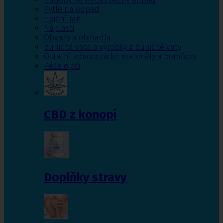
Pytle na odpad
Hojení ran
Náplasti
Obvazy a obinadla
Buničitá vata a výrobky z buničité vaty
Ostatní zdravotnické materiály a pomůcky
Péče o oči
CBD z konopí
Doplňky stravy