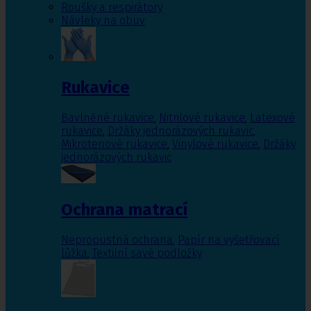
Roušky a respirátory
Návleky na obuv
Rukavice
Bavlněné rukavice
,
Nitrilové rukavice
,
Latexové
rukavice
,
Držáky jednorázových rukavic
,
Mikrotenové rukavice
,
Vinylové rukavice
,
Držáky
jednorázových rukavic
Ochrana matrací
Nepropustná ochrana
,
Papír na vyšetřovací
lůžka
,
Textilní savé podložky