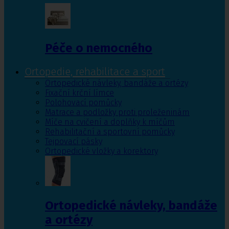
Péče o nemocného
Ortopedie, rehabilitace a sport
Ortopedické návleky, bandáže a ortézy
Fixační krční límce
Polohovací pomůcky
Matrace a podložky proti proleženinám
Míče na cvičení a doplňky k míčům
Rehabilitační a sportovní pomůcky
Tejpovací pásky
Ortopedické vložky a korektory
Ortopedické návleky, bandáže
a ortézy