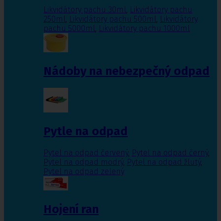
Likvidátory pachu 30ml
,
Likvidátory pachu
250ml
,
Likvidátory pachu 500ml
,
Likvidátory
pachu 5000ml
,
Likvidátory pachu 1000ml
Nádoby na nebezpečný odpad
Pytle na odpad
Pytel na odpad červený
,
Pytel na odpad černý
,
Pytel na odpad modrý
,
Pytel na odpad žlutý
,
Pytel na odpad zelený
Hojení ran