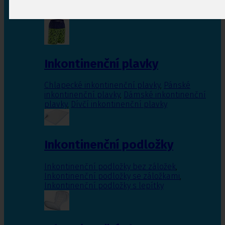
Inkontinenční vložky pro ženy
,
Inkontinenční
vložky pro muže
Inkontinenční plavky
Chlapecké inkontinenční plavky
,
Pánské
inkontinenční plavky
,
Dámské inkontinenční
plavky
,
Dívčí inkontinenční plavky
Inkontinenční podložky
Inkontinenční podložky bez záložek
,
Inkontinenční podložky se záložkami
,
Inkontinenční podložky s lepítky