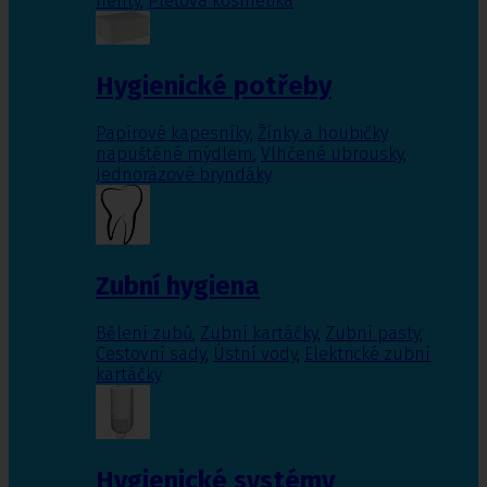
nehty
,
Pleťová kosmetika
Hygienické potřeby
Papírové kapesníky
,
Žínky a houbičky
napuštěné mýdlem
,
Vlhčené ubrousky
,
Jednorázové bryndáky
Zubní hygiena
Bělení zubů
,
Zubní kartáčky
,
Zubní pasty
,
Cestovní sady
,
Ústní vody
,
Elektrické zubní
kartáčky
Hygienické systémy