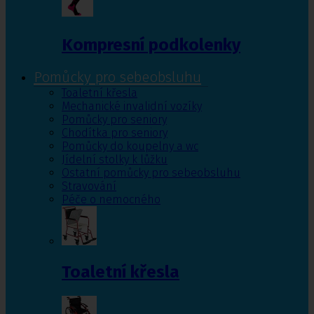
Kompresní podkolenky
Pomůcky pro sebeobsluhu
Toaletní křesla
Mechanické invalidní vozíky
Pomůcky pro seniory
Chodítka pro seniory
Pomůcky do koupelny a wc
Jídelní stolky k lůžku
Ostatní pomůcky pro sebeobsluhu
Stravování
Péče o nemocného
Toaletní křesla