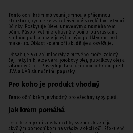
Tento oční krém má velmi jemnou a příjemnou
strukturu, rychle se vstřebává, má skvělé hydratační
účinky. Poskytuje úlevu unaveným a namáhaným
očím. Působí velmi efektivně v boji proti vráskám,
kruhům pod očima a je výborným podkladem pod
make-up. Oblast kolem očí zklidňuje a osvěžuje.
Obsahuje aktivní minerály z Mrtvého moře, zelený
čaj, rakytník, aloe vera, jojobový olej, pupalkový olej a
vitamíny C a E. Poskytuje také účinnou ochranu před
UVA a UVB slunečními paprsky.
Pro koho je produkt vhodný
Tento oční krém je vhodný pro všechny typy pleti.
Jak krém pomáhá
Oční krém proti vráskám díky svému složení je
skvělým pomocníkem na vrásky v okolí očí. Efektivně