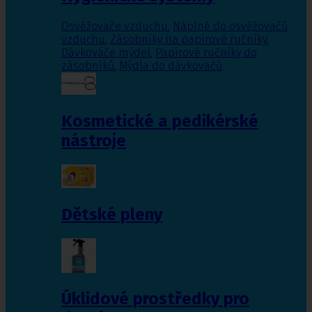
Osvěžovače vzduchu
,
Náplně do osvěžovačů
vzduchu
,
Zásobníky na papírové ručníky
,
Dávkováče mýdel
,
Papírové ručníky do
zásobníků
,
Mýdla do dávkovačů
Kosmetické a pedikérské
nástroje
Dětské pleny
Úklidové prostředky pro