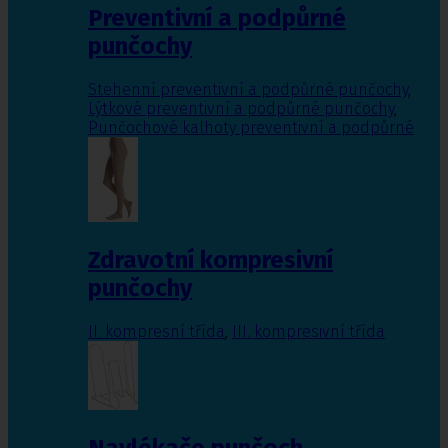
Preventivní a podpůrné
punčochy
Stehenní preventivní a podpůrné punčochy
,
Lýtkové preventivní a podpůrné punčochy
,
Punčochové kalhoty preventivní a podpůrné
Zdravotní kompresivní
punčochy
II. kompresní třída
,
III. kompresivní třída
Navlékače punčoch