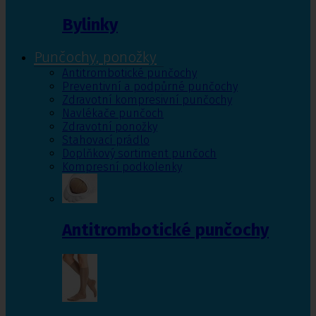
Bylinky
Punčochy, ponožky
Antitrombotické punčochy
Preventivní a podpůrné punčochy
Zdravotní kompresivní punčochy
Navlékače punčoch
Zdravotní ponožky
Stahovací prádlo
Doplňkový sortiment punčoch
Kompresní podkolenky
Antitrombotické punčochy