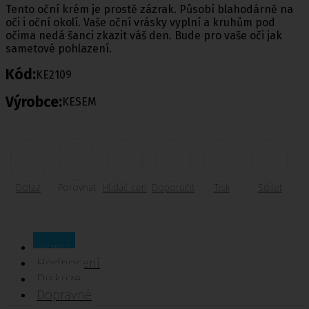
Tento oční krém je prostě zázrak. Působí blahodárně na
oči i oční okolí. Vaše oční vrásky vyplní a kruhům pod
očima nedá šanci zkazit váš den. Bude pro vaše oči jak
sametové pohlazení.
Kód:
KE2109
Výrobce:
KESEM
Dotaz
Porovnat
Hlídač cen
Doporučit
Tisk
Sdílet
Popis
Hodnocení
Diskuze
Dopravné