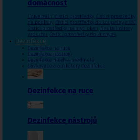
domácnost
Univerzální čistící prostředky
,
Čistící prostředky
na podlahy
,
Čisticí prostředky do koupelny a WC
,
Čistící prostředky na mytí oken
,
Neutralizátory
vzduchu
,
Čistící prostředky do kuchyně
Dezinfekce
Dezinfekce na ruce
Dezinfekce nástrojů
Dezinfekce ploch a předmětů
Dávkovače a aplikátory dezinfekce
Dezinfekce na ruce
Dezinfekce nástrojů