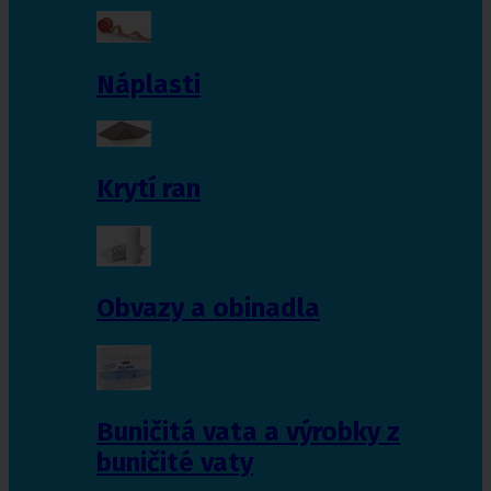
Náplasti
Krytí ran
Obvazy a obinadla
Buničitá vata a výrobky z
buničité vaty