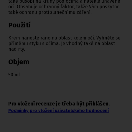
také působí na kruhy pod očima a nateklé unavené
oči. Obsahuje ochranný faktor, takže Vám poskytne
také ochranu proti slunečnímu záření.
Použití
Krém naneste ráno na oblast kolem očí. Vyhněte se
přímému styku s očima. Je vhodný také na oblast
nad rty.
Objem
50 ml
Pro vložení recenze je třeba být přihlášen.
Podmínky pro vložení uživatelského hodnocení