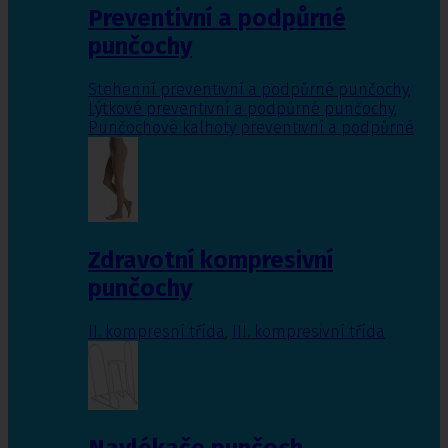
Preventivní a podpůrné
punčochy
Stehenní preventivní a podpůrné punčochy
,
Lýtkové preventivní a podpůrné punčochy
,
Punčochové kalhoty preventivní a podpůrné
Zdravotní kompresivní
punčochy
II. kompresní třída
,
III. kompresivní třída
Navlékače punčoch