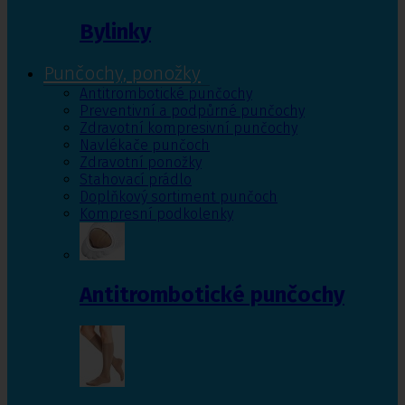
Bylinky
Punčochy, ponožky
Antitrombotické punčochy
Preventivní a podpůrné punčochy
Zdravotní kompresivní punčochy
Navlékače punčoch
Zdravotní ponožky
Stahovací prádlo
Doplňkový sortiment punčoch
Kompresní podkolenky
Antitrombotické punčochy