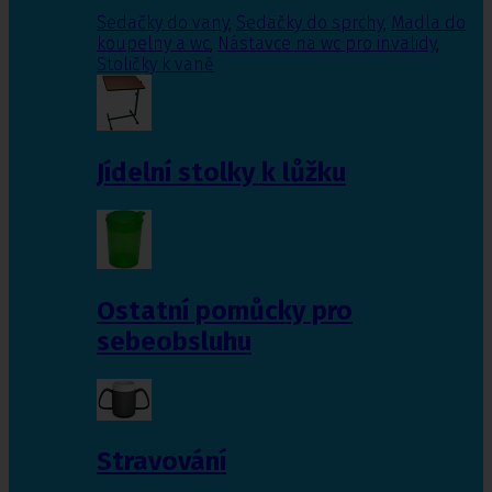
Sedačky do vany
,
Sedačky do sprchy
,
Madla do
koupelny a wc
,
Nástavce na wc pro invalidy
,
Stoličky k vaně
Jídelní stolky k lůžku
Ostatní pomůcky pro
sebeobsluhu
Stravování