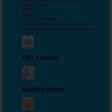
Pytle na odpad
Hojení ran
Náplasti
Obvazy a obinadla
Buničitá vata a výrobky z buničité vaty
Ostatní zdravotnické materiály a pomůcky
Péče o oči
CBD z konopí
Doplňky stravy