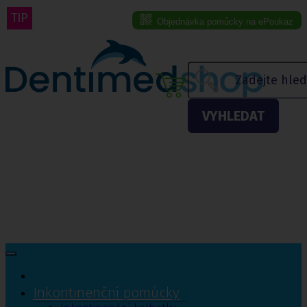
TIP
Objednávka pomůcky na ePoukaz
Menu eshopu
VYHLEDAT
Inkontinenční pomůcky