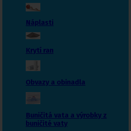
Náplasti
Krytí ran
Obvazy a obinadla
Buničitá vata a výrobky z
buničité vaty