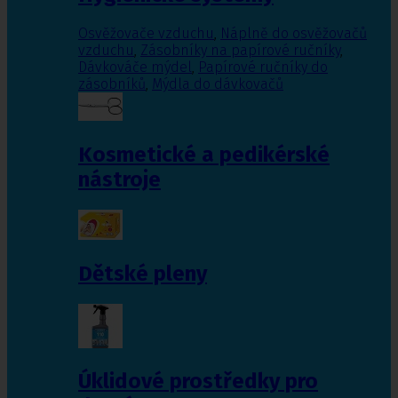
Osvěžovače vzduchu
,
Náplně do osvěžovačů
vzduchu
,
Zásobníky na papírové ručníky
,
Dávkováče mýdel
,
Papírové ručníky do
zásobníků
,
Mýdla do dávkovačů
Kosmetické a pedikérské
nástroje
Dětské pleny
Úklidové prostředky pro