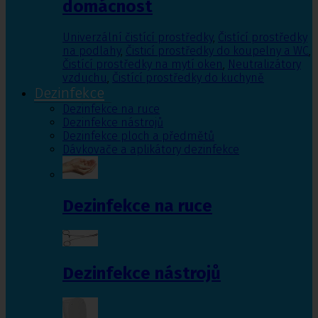
domácnost
Univerzální čistící prostředky
,
Čistící prostředky
na podlahy
,
Čisticí prostředky do koupelny a WC
,
Čistící prostředky na mytí oken
,
Neutralizátory
vzduchu
,
Čistící prostředky do kuchyně
Dezinfekce
Dezinfekce na ruce
Dezinfekce nástrojů
Dezinfekce ploch a předmětů
Dávkovače a aplikátory dezinfekce
Dezinfekce na ruce
Dezinfekce nástrojů