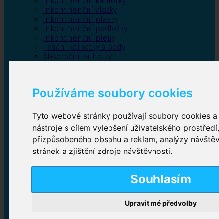
Inkontinenční kalhotky
Inkontinenční vložky
Inkontinenční plavky
Inkontinenční podložky
Inkontinenční pleny
Fixační kalhotky a body
Absorpční kalhotky
Péče o pánevní dno
Bylinky
Používáme soubory cookies
Tyto webové stránky používají soubory cookies a 
Inkontinenční kalhotky
nástroje s cílem vylepšení uživatelského prostředí
přizpůsobeného obsahu a reklam, analýzy návště
Plenkové kalhotky navlékací
,
Plenkové kalhotky
zalepovací
,
Inkontinenční kalhotky dámské
,
stránek a zjištění zdroje návštěvnosti.
Inkontinenční kalhotky pro muže
Souhlasím
Inkontinenční vložky
Upravit mé předvolby