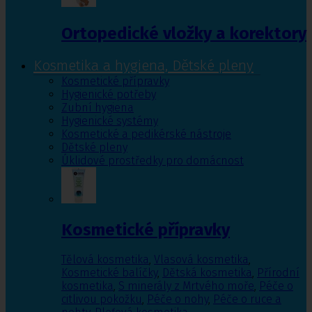
Ortopedické vložky a korektory
Kosmetika a hygiena, Dětské pleny
Kosmetické přípravky
Hygienické potřeby
Zubní hygiena
Hygienické systémy
Kosmetické a pedikérské nástroje
Dětské pleny
Úklidové prostředky pro domácnost
Kosmetické přípravky
Tělová kosmetika
,
Vlasová kosmetika
,
Kosmetické balíčky
,
Dětská kosmetika
,
Přírodní
kosmetika
,
S minerály z Mrtvého moře
,
Péče o
citlivou pokožku
,
Péče o nohy
,
Péče o ruce a