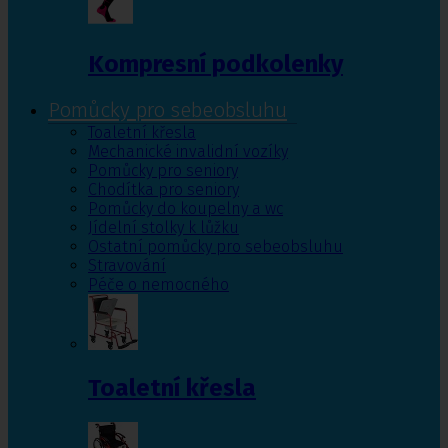
Kompresní podkolenky
Pomůcky pro sebeobsluhu
Toaletní křesla
Mechanické invalidní vozíky
Pomůcky pro seniory
Chodítka pro seniory
Pomůcky do koupelny a wc
Jídelní stolky k lůžku
Ostatní pomůcky pro sebeobsluhu
Stravování
Péče o nemocného
Toaletní křesla