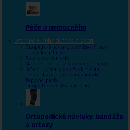
Péče o nemocného
Ortopedie, rehabilitace a sport
Ortopedické návleky, bandáže a ortézy
Fixační krční límce
Polohovací pomůcky
Matrace a podložky proti proleženinám
Míče na cvičení a doplňky k míčům
Rehabilitační a sportovní pomůcky
Tejpovací pásky
Ortopedické vložky a korektory
Ortopedické návleky, bandáže
a ortézy