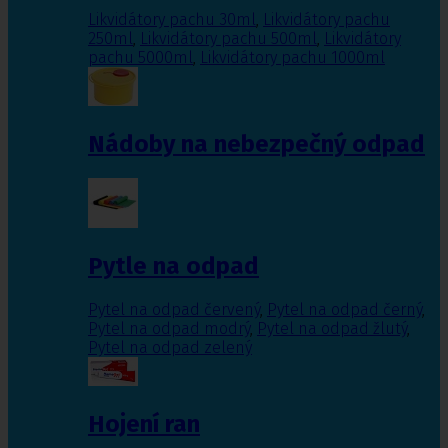
Likvidátory pachu 30ml
,
Likvidátory pachu
250ml
,
Likvidátory pachu 500ml
,
Likvidátory
pachu 5000ml
,
Likvidátory pachu 1000ml
Nádoby na nebezpečný odpad
Pytle na odpad
Pytel na odpad červený
,
Pytel na odpad černý
,
Pytel na odpad modrý
,
Pytel na odpad žlutý
,
Pytel na odpad zelený
Hojení ran