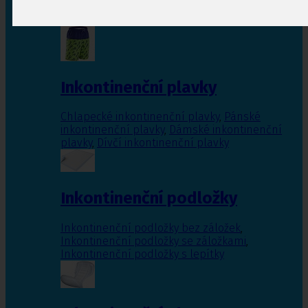
Inkontinenční vložky pro ženy
,
Inkontinenční
vložky pro muže
Inkontinenční plavky
Chlapecké inkontinenční plavky
,
Pánské
inkontinenční plavky
,
Dámské inkontinenční
plavky
,
Dívčí inkontinenční plavky
Inkontinenční podložky
Inkontinenční podložky bez záložek
,
Inkontinenční podložky se záložkami
,
Inkontinenční podložky s lepítky