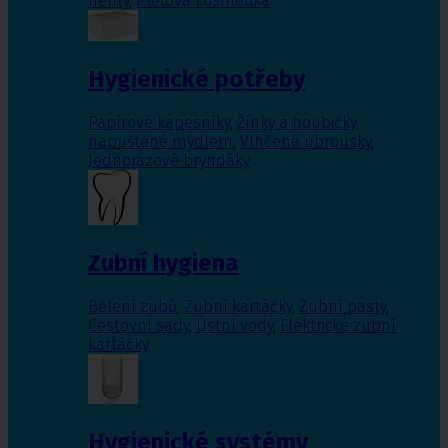
nehty
,
Pleťová kosmetika
Hygienické potřeby
Papírové kapesníky
,
Žínky a houbičky
napuštěné mýdlem
,
Vlhčené ubrousky
,
Jednorázové bryndáky
Zubní hygiena
Bělení zubů
,
Zubní kartáčky
,
Zubní pasty
,
Cestovní sady
,
Ústní vody
,
Elektrické zubní
kartáčky
Hygienické systémy