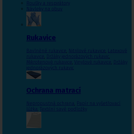
Roušky a respirátory
Návleky na obuv
Rukavice
Bavlněné rukavice
,
Nitrilové rukavice
,
Latexové
rukavice
,
Držáky jednorázových rukavic
,
Mikrotenové rukavice
,
Vinylové rukavice
,
Držáky
jednorázových rukavic
Ochrana matrací
Nepropustná ochrana
,
Papír na vyšetřovací
lůžka
,
Textilní savé podložky