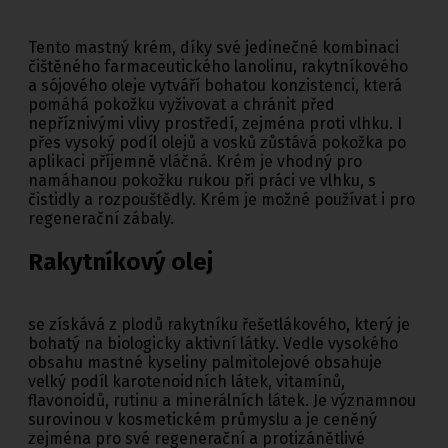
Tento mastný krém, díky své jedinečné kombinaci
čištěného farmaceutického lanolinu, rakytníkového
a sójového oleje vytváří bohatou konzistenci, která
pomáhá pokožku vyživovat a chránit před
nepříznivými vlivy prostředí, zejména proti vlhku. I
přes vysoký podíl olejů a vosků zůstává pokožka po
aplikaci příjemně vláčná. Krém je vhodný pro
namáhanou pokožku rukou při práci ve vlhku, s
čistidly a rozpouštědly. Krém je možné používat i pro
regenerační zábaly.
Rakytníkový olej
se získává z plodů rakytníku řešetlákového, který je
bohatý na biologicky aktivní látky. Vedle vysokého
obsahu mastné kyseliny palmitolejové obsahuje
velký podíl karotenoidních látek, vitamínů,
flavonoidů, rutinu a minerálních látek. Je významnou
surovinou v kosmetickém průmyslu a je ceněný
zejména pro své regenerační a protizánětlivé