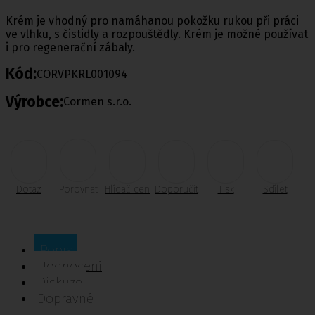
Krém je vhodný pro namáhanou pokožku rukou při práci
ve vlhku, s čistidly a rozpouštědly. Krém je možné používat
i pro regenerační zábaly.
Kód:
CORVPKRL001094
Výrobce:
Cormen s.r.o.
Dotaz
Porovnat
Hlídač cen
Doporučit
Tisk
Sdílet
Popis
Hodnocení
Diskuze
Dopravné