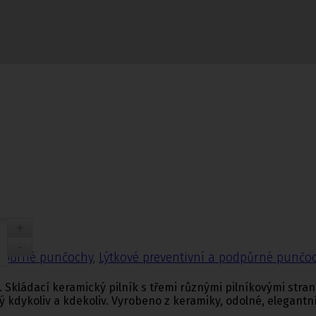
nčochy
odpůrné punčochy
,
Lýtkové preventivní a podpůrné punčo
. Skládací keramický pilník s třemi různými pilníkovými stra
 kdykoliv a kdekoliv. Vyrobeno z keramiky, odolné, elegantní