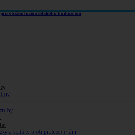
pro vložení uživatelského hodnocení
ézy
tiny
ýztuhy
.
nám
žky a sedáky proti proleženinám