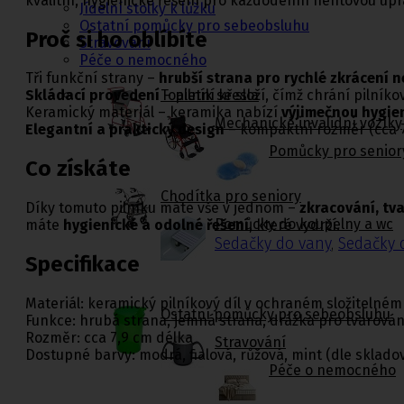
kvalitní, hygienické řešení pro každodenní nehtovou úpr
Jídelní stolky k lůžku
Ostatní pomůcky pro sebeobsluhu
Proč si ho oblíbíte
Stravování
Péče o nemocného
Tři funkční strany –
hrubší strana pro rychlé zkrácení n
Toaletní křesla
Skládací provedení
– pilník se složí, čímž chrání pilník
Keramický materiál – keramika nabízí
výjimečnou hygie
Mechanické invalidní vozíky
Elegantní a praktický design
– kompaktní rozměr (cca 7,
Pomůcky pro senior
Co získáte
Chodítka pro seniory
Díky tomuto pilníku máte vše v jednom –
zkracování, tva
Pomůcky do koupelny a wc
máte
hygienické a odolné řešení
, které vydrží.
Sedačky do vany
,
Sedačky 
Specifikace
Materiál: keramický pilníkový díl v ochraném složitel­né
Ostatní pomůcky pro sebeobsluhu
Funkce: hrubá strana, jemná strana, drážka pro tvarová
Rozměr: cca 7,9 cm délka
Stravování
Dostupné barvy: modrá, fialová, růžová, mint (dle sklado
Péče o nemocného