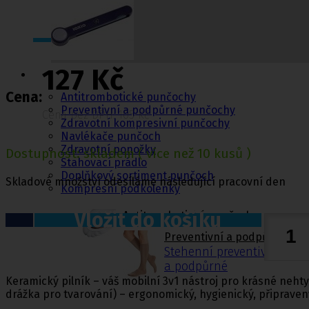
Punčochy,
127 Kč
ponožky
Cena:
Antitrombotické punčochy
Preventivní a podpůrné punčochy
Cena bez DPH: 105 Kč
Zdravotní kompresivní punčochy
Navlékače punčoch
Zdravotní ponožky
Dostupnost:
skladem
( více než 10 kusů )
Stahovací prádlo
Doplňkový sortiment punčoch
Skladové množství odesíláme následující pracovní den
Kompresní podkolenky
Vložit do košíku
Antitrombotické punčochy
Preventivní a podpůrné pu
Stehenní preventivní a p
a podpůrné
Keramický pilník – váš mobilní 3v1 nástroj pro krásné nehty
drážka pro tvarování) – ergonomický, hygienický, připravený