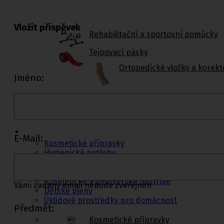
Vložit příspěvek
Rehabilitační a sportovní pomůcky
Tejpovací pásky
Ortopedické vložky a korekt
Jméno:
Kosmetika a
hygiena, Dětské
pleny
E-Mail:
Kosmetické přípravky
Hygienické potřeby
Zubní hygiena
Hygienické systémy
Kosmetické a pedikérské nástroje
Vámi zadaný email nebude zveřejněn
Dětské pleny
Úklidové prostředky pro domácnost
Předmět:
Kosmetické přípravky