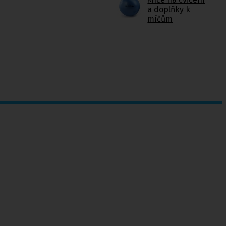
a doplňky k
míčům