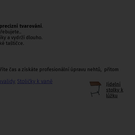
 precizní tvarování
.
třebujete..
íky a vydrží dlouho.
ké taštičce.
říte čas a získáte profesionální úpravu nehtů, přitom
nvalidy
,
Stoličky k vaně
Jídelní
stolky k
lůžku