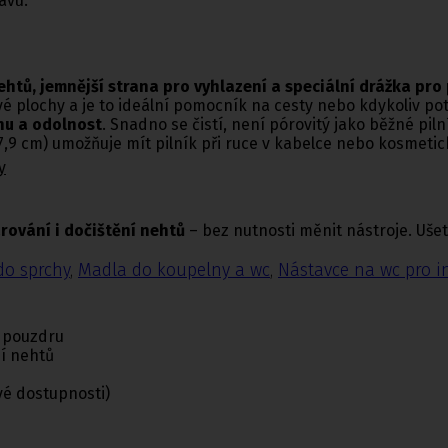
avu.
ehtů, jemnější strana pro vyhlazení
a speciální drážka pro
ové plochy a je to ideální pomocník na cesty nebo kdykoliv po
nu a odolnost
. Snadno se čistí, není pórovitý jako běžné piln
9 cm) umožňuje mít pilník při ruce v kabelce nebo kosmetic
y
rování i dočištění nehtů
– bez nutnosti měnit nástroje. Ušet
do sprchy
,
Madla do koupelny a wc
,
Nástavce na wc pro i
m pouzdru
ní nehtů
vé dostupnosti)