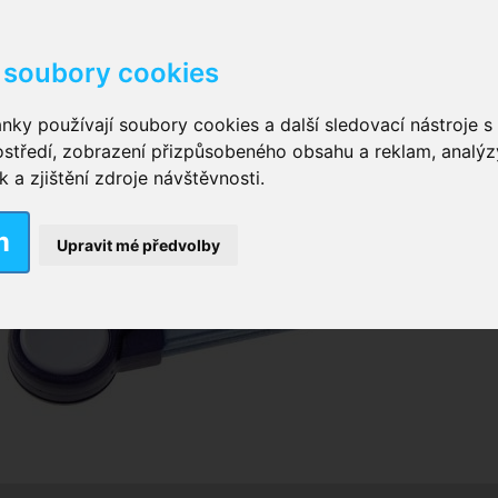
soubory cookies
kové kalhotky zalepovací
,
Inkontinenční kalhotky dámsk
nky používají soubory cookies a další sledovací nástroje s 
ostředí, zobrazení přizpůsobeného obsahu a reklam, analýz
ční vložky pro muže
a zjištění zdroje návštěvnosti.
m
nkontinenční plavky
,
Dámské inkontinenční plavky
,
Dívčí
Upravit mé předvolby
ek
,
Inkontinenční podložky se záložkami
,
Inkontinenční po