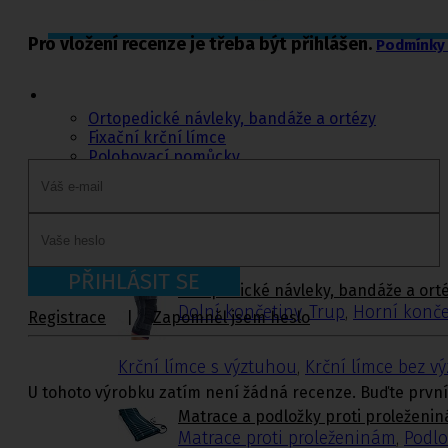
Pro vložení recenze je třeba být přihlášen.
Podmínky 
Ortopedie,
rehabilitace a
sport
Ortopedické návleky, bandáže a ortézy
Fixační krční límce
Polohovací pomůcky
Matrace a podložky proti proleženinám
Míče na cvičení a doplňky k míčům
Rehabilitační a sportovní pomůcky
Tejpovací pásky
Ortopedické vložky a korektory
PŘIHLÁSIT SE
Ortopedické návleky, bandáže a ort
Dolní končetiny
,
Trup
,
Horní konče
Registrace
|
Zapomněl jsem heslo
Krční límce s výztuhou
,
Krční límce bez v
U tohoto výrobku zatím není žádná recenze. Buďte první
Matrace a podložky proti proleženi
Matrace proti proleženinám
,
Podlo