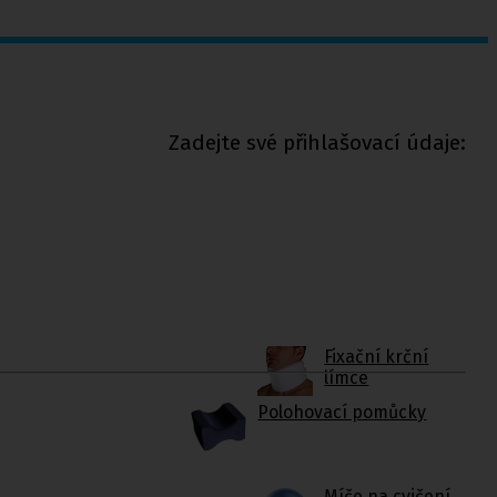
Zadejte své přihlašovací údaje:
Fixační krční
límce
Polohovací pomůcky
Míče na cvičení