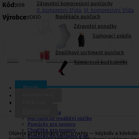
Zdravotní kompresivní punčochy
Kód:
608
II. kompresní třída
,
III. kompresivní třída
Výrobce:
Navlékače punčoch
IOXIO
Zdravotní ponožky
Stahovací prádlo
Doplňkový sortiment punčoch
Dotaz
Porovnat
Hlídač cen
Doporučit
Tisk
Sdílet
Kompresní podkolenky
Popis
Hodnocení
Pomůcky pro
sebeobsluhu
Diskuze
Dopravné
Toaletní křesla
Mechanické invalidní vozíky
Pomůcky pro seniory
Chodítka pro seniory
Objevte profesionální péči o nehty — kdykoliv a kdekoli
Pomůcky do koupelny a wc