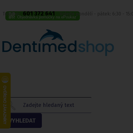
601 372 641
Telefon:
Volejte pondělí - pátek: 6:30 - 15
Objednávka pomůcky na ePoukaz
VYHLEDAT