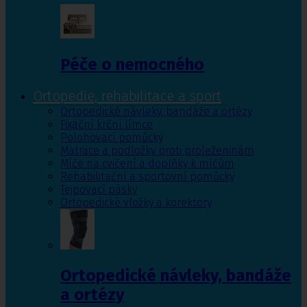
Péče o nemocného
Ortopedie, rehabilitace a sport
Ortopedické návleky, bandáže a ortézy
Fixační krční límce
Polohovací pomůcky
Matrace a podložky proti proleženinám
Míče na cvičení a doplňky k míčům
Rehabilitační a sportovní pomůcky
Tejpovací pásky
Ortopedické vložky a korektory
Ortopedické návleky, bandáže
a ortézy