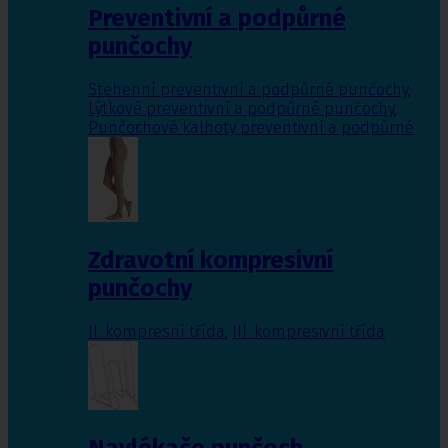
Preventivní a podpůrné
punčochy
Stehenní preventivní a podpůrné punčochy
,
Lýtkové preventivní a podpůrné punčochy
,
Punčochové kalhoty preventivní a podpůrné
Zdravotní kompresivní
punčochy
II. kompresní třída
,
III. kompresivní třída
Navlékače punčoch