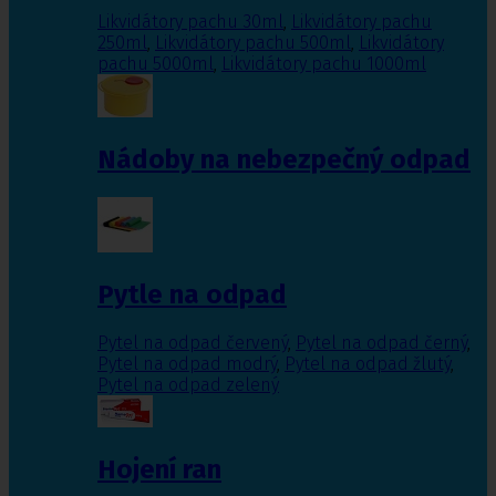
Likvidátory pachu 30ml
,
Likvidátory pachu
250ml
,
Likvidátory pachu 500ml
,
Likvidátory
pachu 5000ml
,
Likvidátory pachu 1000ml
Nádoby na nebezpečný odpad
Pytle na odpad
Pytel na odpad červený
,
Pytel na odpad černý
,
Pytel na odpad modrý
,
Pytel na odpad žlutý
,
Pytel na odpad zelený
Hojení ran