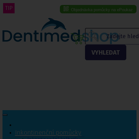
TIP
Objednávka pomůcky na ePoukaz
Menu eshopu
VYHLEDAT
Inkontinenční pomůcky