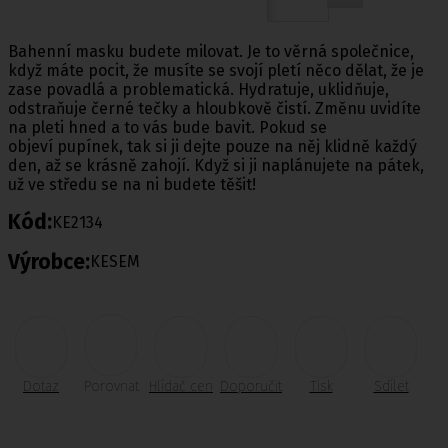
Bahenní masku budete milovat. Je to věrná společnice,
když máte pocit, že musíte se svojí pletí něco dělat, že je
zase povadlá a problematická. Hydratuje, uklidňuje,
odstraňuje černé tečky a hloubkově čistí. Změnu uvidíte
na pleti hned a to vás bude bavit. Pokud se
objeví pupínek, tak si ji dejte pouze na něj klidně každý
den, až se krásně zahojí. Když si ji naplánujete na pátek,
už ve středu se na ni budete těšit!
Kód:
KE2134
Výrobce:
KESEM
Dotaz
Porovnat
Hlídač cen
Doporučit
Tisk
Sdílet