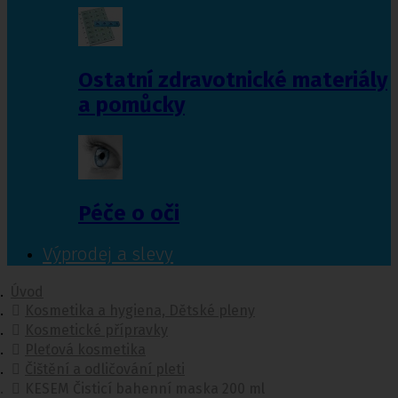
Ostatní zdravotnické materiály
a pomůcky
Péče o oči
Výprodej a slevy
Úvod
Kosmetika a hygiena, Dětské pleny
Kosmetické přípravky
Pleťová kosmetika
Čištění a odličování pleti
KESEM Čisticí bahenní maska 200 ml