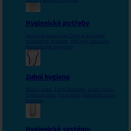
nehty
,
Pleťová kosmetika
Hygienické potřeby
Papírové kapesníky
,
Žínky a houbičky
napuštěné mýdlem
,
Vlhčené ubrousky
,
Jednorázové bryndáky
Zubní hygiena
Bělení zubů
,
Zubní kartáčky
,
Zubní pasty
,
Cestovní sady
,
Ústní vody
,
Elektrické zubní
kartáčky
Hygienické systémy