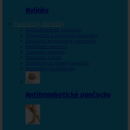
Bylinky
Punčochy, ponožky
Antitrombotické punčochy
Preventivní a podpůrné punčochy
Zdravotní kompresivní punčochy
Navlékače punčoch
Zdravotní ponožky
Stahovací prádlo
Doplňkový sortiment punčoch
Kompresní podkolenky
Antitrombotické punčochy