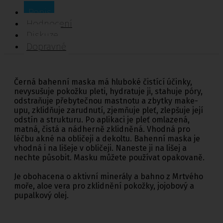
Popis
Hodnocení
Diskuze
Dopravné
Černá bahenní maska má hluboké čistící účinky,
nevysušuje pokožku pleti, hydratuje ji, stahuje póry,
odstraňuje přebytečnou mastnotu a zbytky make-
upu, zklidňuje zarudnutí, zjemňuje pleť, zlepšuje její
odstín a strukturu. Po aplikaci je pleť omlazená,
matná, čistá a nádherně zklidněná. Vhodná pro
léčbu akné na obličeji a dekoltu. Bahenní maska je
vhodná i na lišeje v obličeji. Naneste ji na lišej a
nechte působit. Masku můžete používat opakovaně.
Je obohacena o aktivní minerály a bahno z Mrtvého
moře, aloe vera pro zklidnění pokožky, jojobový a
pupalkový olej.