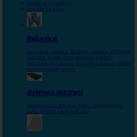
Roušky a respirátory
Návleky na obuv
Rukavice
Bavlněné rukavice
,
Nitrilové rukavice
,
Latexové
rukavice
,
Držáky jednorázových rukavic
,
Mikrotenové rukavice
,
Vinylové rukavice
,
Držáky
jednorázových rukavic
Ochrana matrací
Nepropustná ochrana
,
Papír na vyšetřovací
lůžka
,
Textilní savé podložky