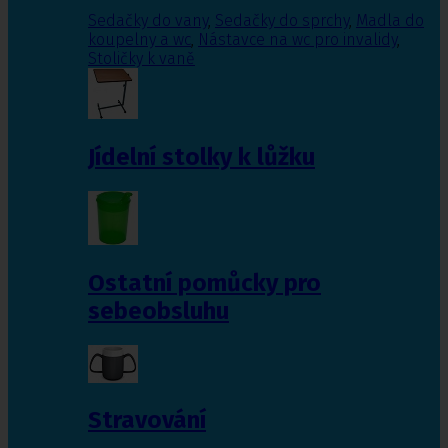
Sedačky do vany
,
Sedačky do sprchy
,
Madla do
koupelny a wc
,
Nástavce na wc pro invalidy
,
Stoličky k vaně
Jídelní stolky k lůžku
Ostatní pomůcky pro
sebeobsluhu
Stravování