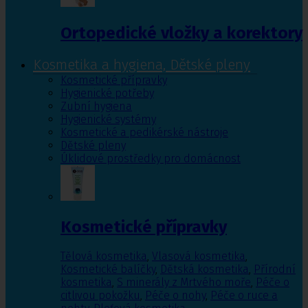
Ortopedické vložky a korektory
Kosmetika a hygiena, Dětské pleny
Kosmetické přípravky
Hygienické potřeby
Zubní hygiena
Hygienické systémy
Kosmetické a pedikérské nástroje
Dětské pleny
Úklidové prostředky pro domácnost
Kosmetické přípravky
Tělová kosmetika
,
Vlasová kosmetika
,
Kosmetické balíčky
,
Dětská kosmetika
,
Přírodní
kosmetika
,
S minerály z Mrtvého moře
,
Péče o
citlivou pokožku
,
Péče o nohy
,
Péče o ruce a