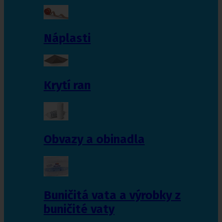
Náplasti
Krytí ran
Obvazy a obinadla
Buničitá vata a výrobky z
buničité vaty