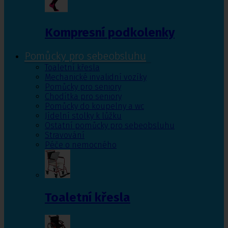
Kompresní podkolenky
Pomůcky pro sebeobsluhu
Toaletní křesla
Mechanické invalidní vozíky
Pomůcky pro seniory
Chodítka pro seniory
Pomůcky do koupelny a wc
Jídelní stolky k lůžku
Ostatní pomůcky pro sebeobsluhu
Stravování
Péče o nemocného
Toaletní křesla