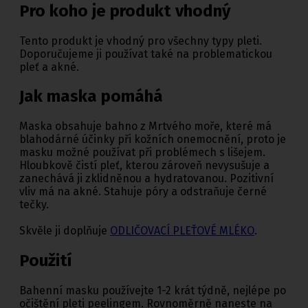
Pro koho je produkt vhodný
Tento produkt je vhodný pro všechny typy pleti.
Doporučujeme ji používat také na problematickou
pleť a akné.
Jak maska pomáhá
Maska obsahuje bahno z Mrtvého moře, které má
blahodárné účinky při kožních onemocnění, proto je
masku možné používat při problémech s lišejem.
Hloubkově čistí pleť, kterou zároveň nevysušuje a
zanechává ji zklidněnou a hydratovanou. Pozitivní
vliv má na akné. Stahuje póry a odstraňuje černé
tečky.
Skvěle ji doplňuje
ODLIČOVACÍ PLEŤOVÉ MLÉKO
.
Použití
Bahenní masku používejte 1-2 krát týdně, nejlépe po
očištění pleti peelingem. Rovnoměrně naneste na