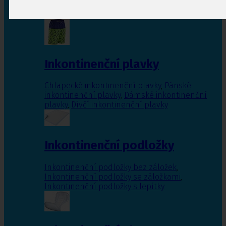
Inkontinenční vložky pro ženy
,
Inkontinenční
vložky pro muže
Inkontinenční plavky
Chlapecké inkontinenční plavky
,
Pánské
inkontinenční plavky
,
Dámské inkontinenční
plavky
,
Dívčí inkontinenční plavky
Inkontinenční podložky
Inkontinenční podložky bez záložek
,
Inkontinenční podložky se záložkami
,
Inkontinenční podložky s lepítky