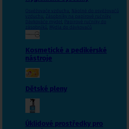
Osvěžovače vzduchu
,
Náplně do osvěžovačů
vzduchu
,
Zásobníky na papírové ručníky
,
Dávkováče mýdel
,
Papírové ručníky do
zásobníků
,
Mýdla do dávkovačů
Kosmetické a pedikérské
nástroje
Dětské pleny
Úklidové prostředky pro