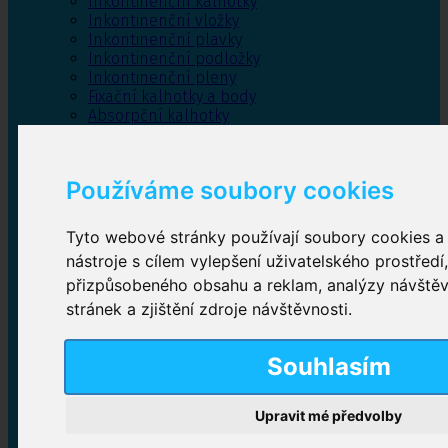
Inkontinenční kalhotky
Inkontinenční vložky
Inkontinenční plavky
Inkontinenční podložky
Inkontinenční pleny
Fixační kalhotky a body
Absorpční kalhotky
Péče o pánevní dno
Bylinky
Používáme soubory cookies
Tyto webové stránky používají soubory cookies a 
Inkontinenční kalhotky
nástroje s cílem vylepšení uživatelského prostředí
přizpůsobeného obsahu a reklam, analýzy návště
Plenkové kalhotky navlékací
,
Plenkové kalhotky
zalepovací
,
Inkontinenční kalhotky dámské
,
stránek a zjištění zdroje návštěvnosti.
Inkontinenční kalhotky pro muže
Souhlasím
Inkontinenční vložky
Upravit mé předvolby