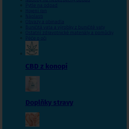
Pytle na odpad
Hojení ran
Náplasti
Obvazy a obinadla
Buničitá vata a výrobky z buničité vaty
Ostatní zdravotnické materiály a pomůcky
Péče o oči
CBD z konopí
Doplňky stravy