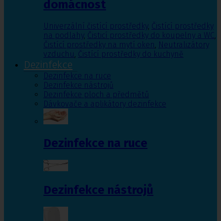
domácnost
Univerzální čistící prostředky
,
Čistící prostředky
na podlahy
,
Čisticí prostředky do koupelny a WC
,
Čistící prostředky na mytí oken
,
Neutralizátory
vzduchu
,
Čistící prostředky do kuchyně
Dezinfekce
Dezinfekce na ruce
Dezinfekce nástrojů
Dezinfekce ploch a předmětů
Dávkovače a aplikátory dezinfekce
Dezinfekce na ruce
Dezinfekce nástrojů