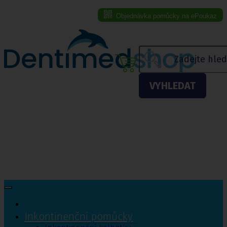
Objednávka pomůcky na ePoukaz
Menu eshopu
VYHLEDAT
Inkontinenční pomůcky