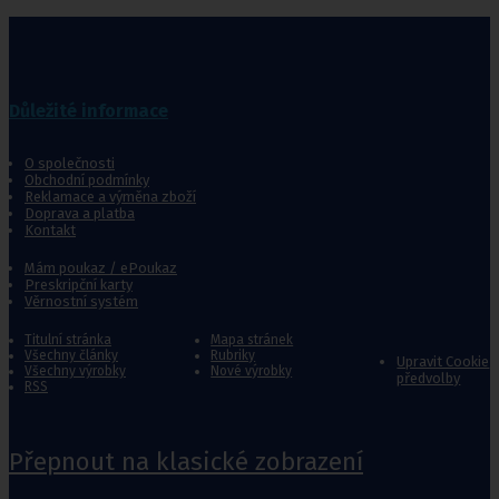
Důležité informace
O společnosti
Obchodní podmínky
Reklamace a výměna zboží
Doprava a platba
Kontakt
Mám poukaz / ePoukaz
Preskripční karty
Věrnostní systém
Titulní stránka
Mapa stránek
Všechny články
Rubriky
Upravit Cookie
Všechny výrobky
Nové výrobky
předvolby
RSS
Přepnout na klasické zobrazení