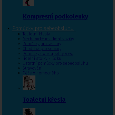
Kompresní podkolenky
Pomůcky pro sebeobsluhu
Toaletní křesla
Mechanické invalidní vozíky
Pomůcky pro seniory
Chodítka pro seniory
Pomůcky do koupelny a wc
Jídelní stolky k lůžku
Ostatní pomůcky pro sebeobsluhu
Stravování
Péče o nemocného
Toaletní křesla