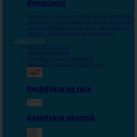
domácnost
Univerzální čistící prostředky
,
Čistící prostředky
na podlahy
,
Čisticí prostředky do koupelny a WC
,
Čistící prostředky na mytí oken
,
Neutralizátory
vzduchu
,
Čistící prostředky do kuchyně
Dezinfekce
Dezinfekce na ruce
Dezinfekce nástrojů
Dezinfekce ploch a předmětů
Dávkovače a aplikátory dezinfekce
Dezinfekce na ruce
Dezinfekce nástrojů