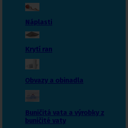
Náplasti
Krytí ran
Obvazy a obinadla
Buničitá vata a výrobky z
buničité vaty