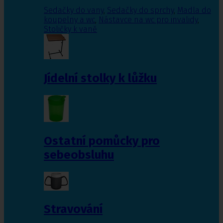
Sedačky do vany
,
Sedačky do sprchy
,
Madla do
koupelny a wc
,
Nástavce na wc pro invalidy
,
Stoličky k vaně
Jídelní stolky k lůžku
Ostatní pomůcky pro
sebeobsluhu
Stravování