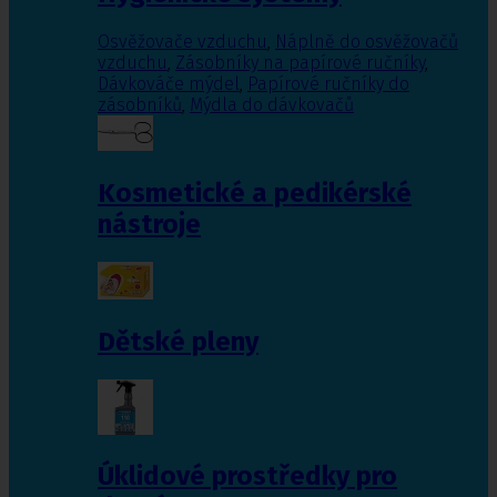
Osvěžovače vzduchu
,
Náplně do osvěžovačů
vzduchu
,
Zásobníky na papírové ručníky
,
Dávkováče mýdel
,
Papírové ručníky do
zásobníků
,
Mýdla do dávkovačů
Kosmetické a pedikérské
nástroje
Dětské pleny
Úklidové prostředky pro