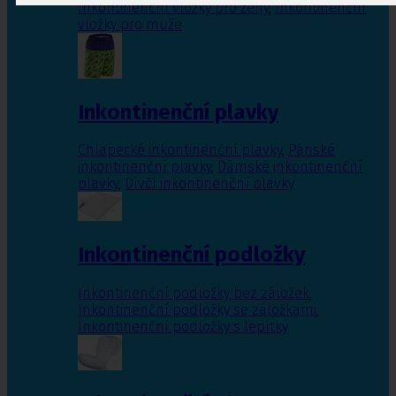
Inkontinenční vložky pro ženy
,
Inkontinenční
vložky pro muže
Inkontinenční plavky
Chlapecké inkontinenční plavky
,
Pánské
inkontinenční plavky
,
Dámské inkontinenční
plavky
,
Dívčí inkontinenční plavky
Inkontinenční podložky
Inkontinenční podložky bez záložek
,
Inkontinenční podložky se záložkami
,
Inkontinenční podložky s lepítky