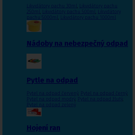
Likvidátory pachu 30ml
,
Likvidátory pachu
250ml
,
Likvidátory pachu 500ml
,
Likvidátory
pachu 5000ml
,
Likvidátory pachu 1000ml
Nádoby na nebezpečný odpad
Pytle na odpad
Pytel na odpad červený
,
Pytel na odpad černý
,
Pytel na odpad modrý
,
Pytel na odpad žlutý
,
Pytel na odpad zelený
Hojení ran