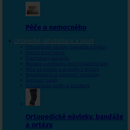
Péče o nemocného
Ortopedie, rehabilitace a sport
Ortopedické návleky, bandáže a ortézy
Fixační krční límce
Polohovací pomůcky
Matrace a podložky proti proleženinám
Míče na cvičení a doplňky k míčům
Rehabilitační a sportovní pomůcky
Tejpovací pásky
Ortopedické vložky a korektory
Ortopedické návleky, bandáže
a ortézy