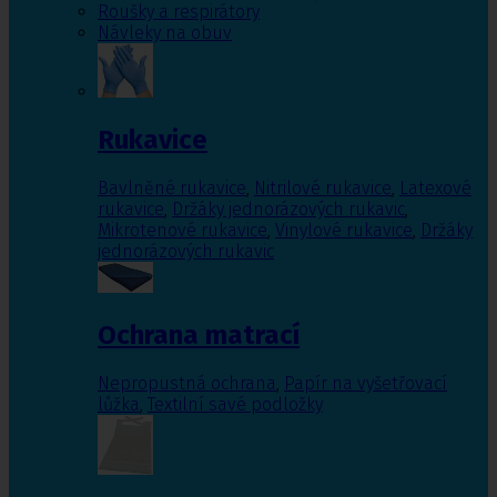
Roušky a respirátory
Návleky na obuv
Rukavice
Bavlněné rukavice
,
Nitrilové rukavice
,
Latexové
rukavice
,
Držáky jednorázových rukavic
,
Mikrotenové rukavice
,
Vinylové rukavice
,
Držáky
jednorázových rukavic
Ochrana matrací
Nepropustná ochrana
,
Papír na vyšetřovací
lůžka
,
Textilní savé podložky