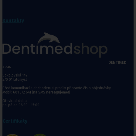
Kontakty
DENTIMED
s.r.o.
Sokolovská 149
570 01 Litomyšl
Před komunikací s obchodem si prosím připravte číslo objednávky
Mobil:
601 372 641
(na SMS nereagujeme!)
Otevírací doba:
po-pá od 06:30 - 15:00
Certifikáty