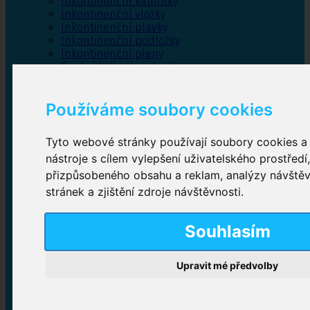
Inkontinenční kalhotky
Inkontinenční vložky
Inkontinenční plavky
Inkontinenční podložky
Inkontinenční pleny
Fixační kalhotky a body
Absorpční kalhotky
Péče o pánevní dno
Používáme soubory cookies
Bylinky
Tyto webové stránky používají soubory cookies a 
nástroje s cílem vylepšení uživatelského prostředí
Inkontinenční kalhotky
přizpůsobeného obsahu a reklam, analýzy návště
stránek a zjištění zdroje návštěvnosti.
Plenkové kalhotky navlékací
,
Plenkové kalhotky
zalepovací
,
Inkontinenční kalhotky dámské
,
Inkontinenční kalhotky pro muže
Souhlasím
Upravit mé předvolby
Inkontinenční vložky