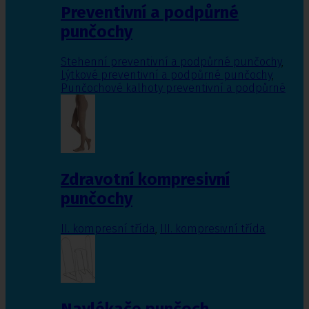
Preventivní a podpůrné
punčochy
Stehenní preventivní a podpůrné punčochy
,
Lýtkové preventivní a podpůrné punčochy
,
Punčochové kalhoty preventivní a podpůrné
Zdravotní kompresivní
punčochy
II. kompresní třída
,
III. kompresivní třída
Navlékače punčoch