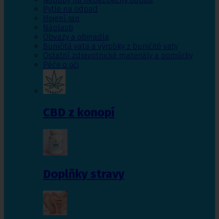
Pytle na odpad
Hojení ran
Náplasti
Obvazy a obinadla
Buničitá vata a výrobky z buničité vaty
Ostatní zdravotnické materiály a pomůcky
Péče o oči
CBD z konopí
Doplňky stravy