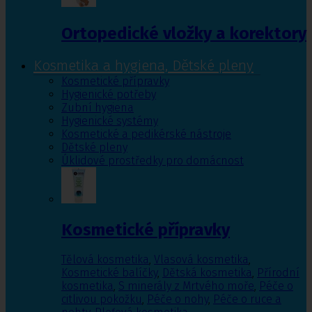
Ortopedické vložky a korektory
Kosmetika a hygiena, Dětské pleny
Kosmetické přípravky
Hygienické potřeby
Zubní hygiena
Hygienické systémy
Kosmetické a pedikérské nástroje
Dětské pleny
Úklidové prostředky pro domácnost
Kosmetické přípravky
Tělová kosmetika
,
Vlasová kosmetika
,
Kosmetické balíčky
,
Dětská kosmetika
,
Přírodní
kosmetika
,
S minerály z Mrtvého moře
,
Péče o
citlivou pokožku
,
Péče o nohy
,
Péče o ruce a