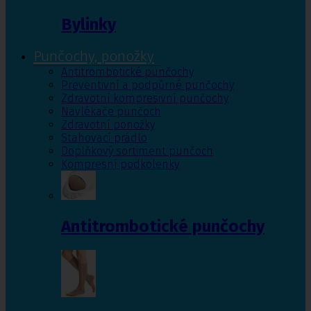
Bylinky
Punčochy, ponožky
Antitrombotické punčochy
Preventivní a podpůrné punčochy
Zdravotní kompresivní punčochy
Navlékače punčoch
Zdravotní ponožky
Stahovací prádlo
Doplňkový sortiment punčoch
Kompresní podkolenky
Antitrombotické punčochy