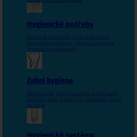
nehty
,
Pleťová kosmetika
Hygienické potřeby
Papírové kapesníky
,
Žínky a houbičky
napuštěné mýdlem
,
Vlhčené ubrousky
,
Jednorázové bryndáky
Zubní hygiena
Bělení zubů
,
Zubní kartáčky
,
Zubní pasty
,
Cestovní sady
,
Ústní vody
,
Elektrické zubní
kartáčky
Hygienické systémy