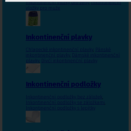
Inkontinenční vložky pro ženy
,
Inkontinenční
vložky pro muže
Inkontinenční plavky
Chlapecké inkontinenční plavky
,
Pánské
inkontinenční plavky
,
Dámské inkontinenční
plavky
,
Dívčí inkontinenční plavky
Inkontinenční podložky
Inkontinenční podložky bez záložek
,
Inkontinenční podložky se záložkami
,
Inkontinenční podložky s lepítky