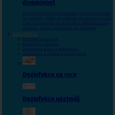
domácnost
Univerzální čistící prostředky
,
Čistící prostředky
na podlahy
,
Čisticí prostředky do koupelny a WC
,
Čistící prostředky na mytí oken
,
Neutralizátory
vzduchu
,
Čistící prostředky do kuchyně
Dezinfekce
Dezinfekce na ruce
Dezinfekce nástrojů
Dezinfekce ploch a předmětů
Dávkovače a aplikátory dezinfekce
Dezinfekce na ruce
Dezinfekce nástrojů