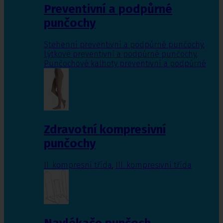
Preventivní a podpůrné
punčochy
Stehenní preventivní a podpůrné punčochy
,
Lýtkové preventivní a podpůrné punčochy
,
Punčochové kalhoty preventivní a podpůrné
Zdravotní kompresivní
punčochy
II. kompresní třída
,
III. kompresivní třída
Navlékače punčoch