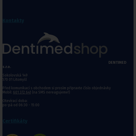
Kontakty
DENTIMED
s.r.o.
Sokolovská 149
570 01 Litomyšl
Před komunikací s obchodem si prosím připravte číslo objednávky
Mobil:
601 372 641
(na SMS nereagujeme!)
Otevírací doba:
po-pá od 06:30 - 15:00
Certifikáty