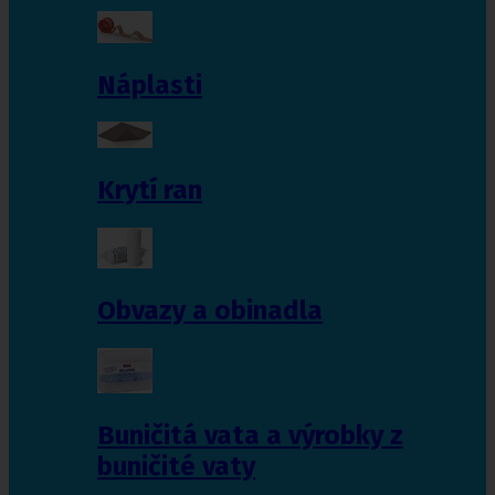
Náplasti
Krytí ran
Obvazy a obinadla
Buničitá vata a výrobky z
buničité vaty