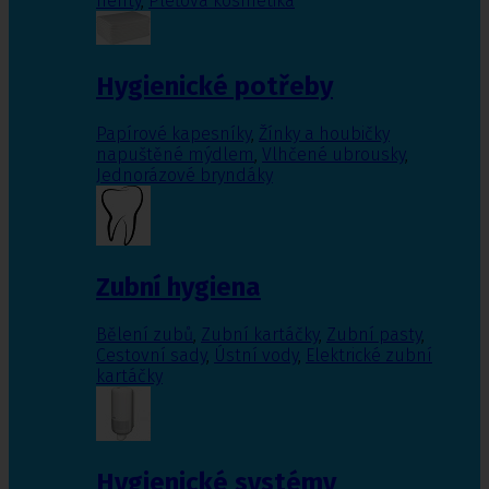
nehty
,
Pleťová kosmetika
Hygienické potřeby
Papírové kapesníky
,
Žínky a houbičky
napuštěné mýdlem
,
Vlhčené ubrousky
,
Jednorázové bryndáky
Zubní hygiena
Bělení zubů
,
Zubní kartáčky
,
Zubní pasty
,
Cestovní sady
,
Ústní vody
,
Elektrické zubní
kartáčky
Hygienické systémy