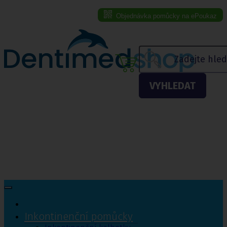
Objednávka pomůcky na ePoukaz
Menu eshopu
VYHLEDAT
Inkontinenční pomůcky