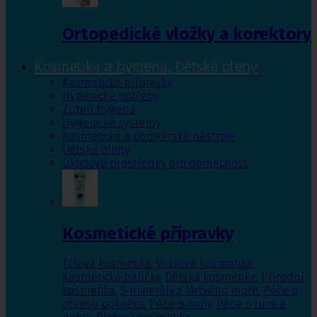
Ortopedické vložky a korektory
Kosmetika a hygiena, Dětské pleny
Kosmetické přípravky
Hygienické potřeby
Zubní hygiena
Hygienické systémy
Kosmetické a pedikérské nástroje
Dětské pleny
Úklidové prostředky pro domácnost
Kosmetické přípravky
Tělová kosmetika
,
Vlasová kosmetika
,
Kosmetické balíčky
,
Dětská kosmetika
,
Přírodní
kosmetika
,
S minerály z Mrtvého moře
,
Péče o
citlivou pokožku
,
Péče o nohy
,
Péče o ruce a