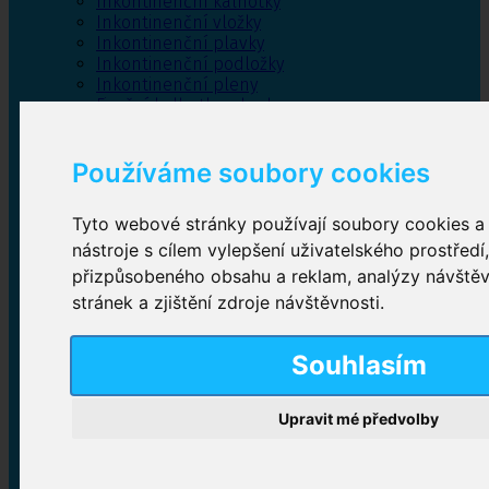
Inkontinenční kalhotky
Inkontinenční vložky
Inkontinenční plavky
Inkontinenční podložky
Inkontinenční pleny
Fixační kalhotky a body
Absorpční kalhotky
Péče o pánevní dno
Používáme soubory cookies
Bylinky
Tyto webové stránky používají soubory cookies a 
nástroje s cílem vylepšení uživatelského prostředí
Inkontinenční kalhotky
přizpůsobeného obsahu a reklam, analýzy návště
stránek a zjištění zdroje návštěvnosti.
Plenkové kalhotky navlékací
,
Plenkové kalhotky
zalepovací
,
Inkontinenční kalhotky dámské
,
Inkontinenční kalhotky pro muže
Souhlasím
Upravit mé předvolby
Inkontinenční vložky