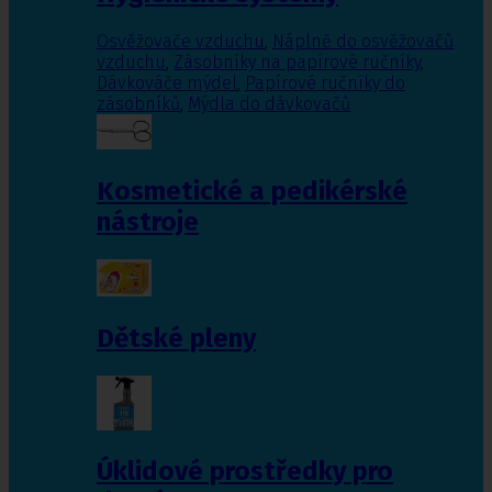
Osvěžovače vzduchu
,
Náplně do osvěžovačů
vzduchu
,
Zásobníky na papírové ručníky
,
Dávkováče mýdel
,
Papírové ručníky do
zásobníků
,
Mýdla do dávkovačů
Kosmetické a pedikérské
nástroje
Dětské pleny
Úklidové prostředky pro