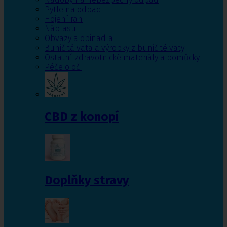
Pytle na odpad
Hojení ran
Náplasti
Obvazy a obinadla
Buničitá vata a výrobky z buničité vaty
Ostatní zdravotnické materiály a pomůcky
Péče o oči
CBD z konopí
Doplňky stravy