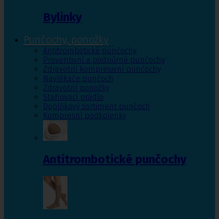
Bylinky
Punčochy, ponožky
Antitrombotické punčochy
Preventivní a podpůrné punčochy
Zdravotní kompresivní punčochy
Navlékače punčoch
Zdravotní ponožky
Stahovací prádlo
Doplňkový sortiment punčoch
Kompresní podkolenky
Antitrombotické punčochy