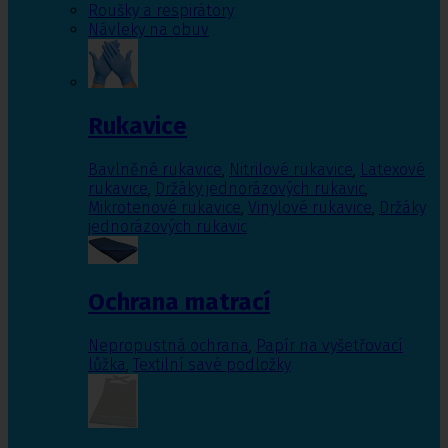
Roušky a respirátory
Návleky na obuv
Rukavice
Bavlněné rukavice
,
Nitrilové rukavice
,
Latexové
rukavice
,
Držáky jednorázových rukavic
,
Mikrotenové rukavice
,
Vinylové rukavice
,
Držáky
jednorázových rukavic
Ochrana matrací
Nepropustná ochrana
,
Papír na vyšetřovací
lůžka
,
Textilní savé podložky