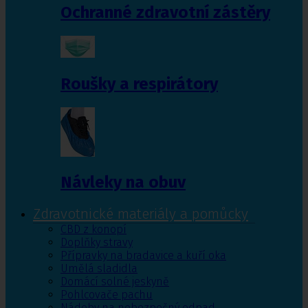
Ochranné zdravotní zástěry
Roušky a respirátory
Návleky na obuv
Zdravotnické materiály a pomůcky
CBD z konopí
Doplňky stravy
Přípravky na bradavice a kuří oka
Umělá sladidla
Domácí solné jeskyně
Pohlcovače pachu
Nádoby na nebezpečný odpad