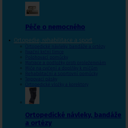
Péče o nemocného
Ortopedie, rehabilitace a sport
Ortopedické návleky, bandáže a ortézy
Fixační krční límce
Polohovací pomůcky
Matrace a podložky proti proleženinám
Míče na cvičení a doplňky k míčům
Rehabilitační a sportovní pomůcky
Tejpovací pásky
Ortopedické vložky a korektory
Ortopedické návleky, bandáže
a ortézy