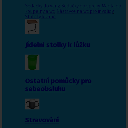
Sedačky do vany
,
Sedačky do sprchy
,
Madla do
koupelny a wc
,
Nástavce na wc pro invalidy
,
Stoličky k vaně
Jídelní stolky k lůžku
Ostatní pomůcky pro
sebeobsluhu
Stravování