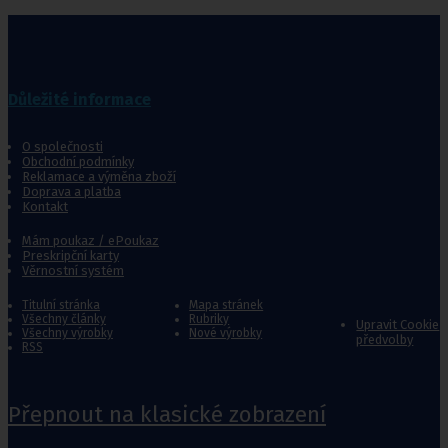
Důležité informace
O společnosti
Obchodní podmínky
Reklamace a výměna zboží
Doprava a platba
Kontakt
Mám poukaz / ePoukaz
Preskripční karty
Věrnostní systém
Titulní stránka
Mapa stránek
Všechny články
Rubriky
Upravit Cookie
Všechny výrobky
Nové výrobky
předvolby
RSS
Přepnout na klasické zobrazení