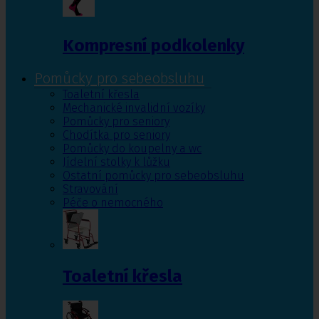
Kompresní podkolenky
Pomůcky pro sebeobsluhu
Toaletní křesla
Mechanické invalidní vozíky
Pomůcky pro seniory
Chodítka pro seniory
Pomůcky do koupelny a wc
Jídelní stolky k lůžku
Ostatní pomůcky pro sebeobsluhu
Stravování
Péče o nemocného
Toaletní křesla