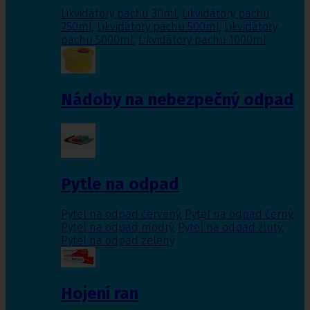
Likvidátory pachu 30ml
,
Likvidátory pachu
250ml
,
Likvidátory pachu 500ml
,
Likvidátory
pachu 5000ml
,
Likvidátory pachu 1000ml
Nádoby na nebezpečný odpad
Pytle na odpad
Pytel na odpad červený
,
Pytel na odpad černý
,
Pytel na odpad modrý
,
Pytel na odpad žlutý
,
Pytel na odpad zelený
Hojení ran