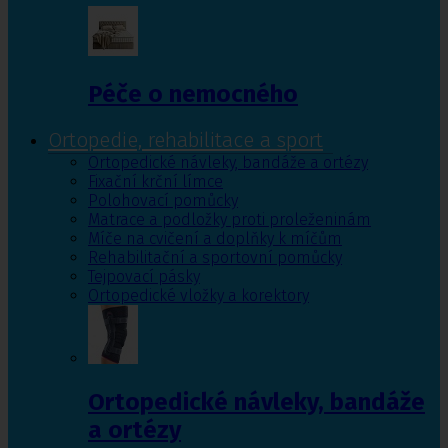
Péče o nemocného
Ortopedie, rehabilitace a sport
Ortopedické návleky, bandáže a ortézy
Fixační krční límce
Polohovací pomůcky
Matrace a podložky proti proleženinám
Míče na cvičení a doplňky k míčům
Rehabilitační a sportovní pomůcky
Tejpovací pásky
Ortopedické vložky a korektory
Ortopedické návleky, bandáže
a ortézy