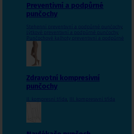
Preventivní a podpůrné
punčochy
Stehenní preventivní a podpůrné punčochy
,
Lýtkové preventivní a podpůrné punčochy
,
Punčochové kalhoty preventivní a podpůrné
Zdravotní kompresivní
punčochy
II. kompresní třída
,
III. kompresivní třída
Navlékače punčoch