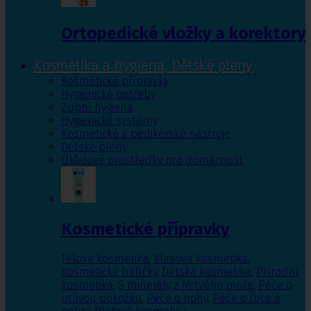
Ortopedické vložky a korektory
Kosmetika a hygiena, Dětské pleny
Kosmetické přípravky
Hygienické potřeby
Zubní hygiena
Hygienické systémy
Kosmetické a pedikérské nástroje
Dětské pleny
Úklidové prostředky pro domácnost
Kosmetické přípravky
Tělová kosmetika
,
Vlasová kosmetika
,
Kosmetické balíčky
,
Dětská kosmetika
,
Přírodní
kosmetika
,
S minerály z Mrtvého moře
,
Péče o
citlivou pokožku
,
Péče o nohy
,
Péče o ruce a