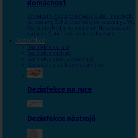
domácnost
Univerzální čistící prostředky
,
Čistící prostředky
na podlahy
,
Čisticí prostředky do koupelny a WC
,
Čistící prostředky na mytí oken
,
Neutralizátory
vzduchu
,
Čistící prostředky do kuchyně
Dezinfekce
Dezinfekce na ruce
Dezinfekce nástrojů
Dezinfekce ploch a předmětů
Dávkovače a aplikátory dezinfekce
Dezinfekce na ruce
Dezinfekce nástrojů