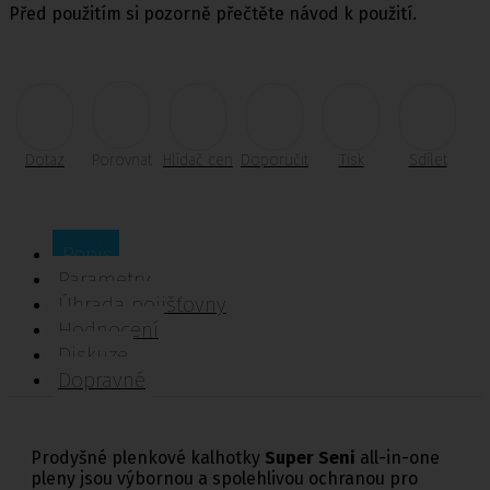
Před použitím si pozorně přečtěte návod k použití.
Dotaz
Porovnat
Hlídač cen
Doporučit
Tisk
Sdílet
Popis
Parametry
Úhrada pojišťovny
Hodnocení
Diskuze
Dopravné
Prodyšné plenkové kalhotky
Super Seni
all-in-one
pleny jsou výbornou a spolehlivou ochranou pro