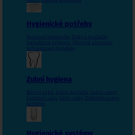
nehty
,
Pleťová kosmetika
Hygienické potřeby
Papírové kapesníky
,
Žínky a houbičky
napuštěné mýdlem
,
Vlhčené ubrousky
,
Jednorázové bryndáky
Zubní hygiena
Bělení zubů
,
Zubní kartáčky
,
Zubní pasty
,
Cestovní sady
,
Ústní vody
,
Elektrické zubní
kartáčky
Hygienické systémy