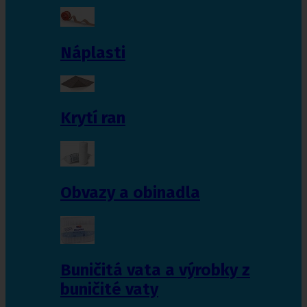
Náplasti
Krytí ran
Obvazy a obinadla
Buničitá vata a výrobky z
buničité vaty