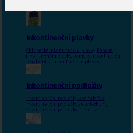
Inkontinenční vložky pro ženy
,
Inkontinenční
vložky pro muže
Inkontinenční plavky
Chlapecké inkontinenční plavky
,
Pánské
inkontinenční plavky
,
Dámské inkontinenční
plavky
,
Dívčí inkontinenční plavky
Inkontinenční podložky
Inkontinenční podložky bez záložek
,
Inkontinenční podložky se záložkami
,
Inkontinenční podložky s lepítky