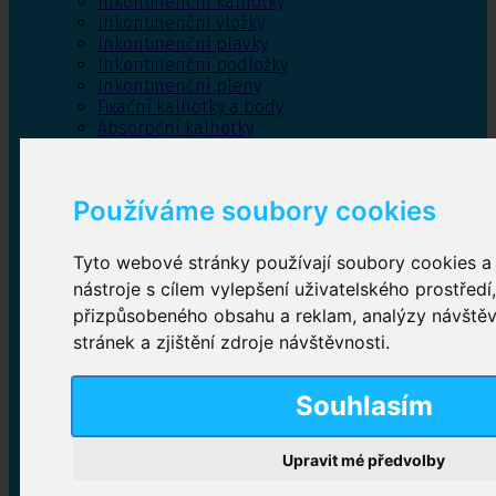
Inkontinenční kalhotky
Inkontinenční vložky
Inkontinenční plavky
Inkontinenční podložky
Inkontinenční pleny
Fixační kalhotky a body
Absorpční kalhotky
Péče o pánevní dno
Bylinky
Používáme soubory cookies
Tyto webové stránky používají soubory cookies a 
Inkontinenční kalhotky
nástroje s cílem vylepšení uživatelského prostředí
přizpůsobeného obsahu a reklam, analýzy návště
Plenkové kalhotky navlékací
,
Plenkové kalhotky
zalepovací
,
Inkontinenční kalhotky dámské
,
stránek a zjištění zdroje návštěvnosti.
Inkontinenční kalhotky pro muže
Souhlasím
Inkontinenční vložky
Upravit mé předvolby