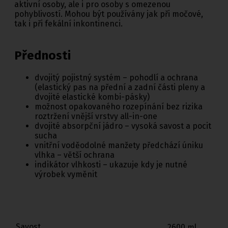
aktivní osoby, ale i pro osoby s omezenou
pohyblivostí. Mohou být používány jak při močové,
tak i při fekální inkontinenci.
Přednosti
dvojitý pojistný systém – pohodlí a ochrana
(elastický pas na přední a zadní části pleny a
dvojité elastické kombi-pásky)
možnost opakovaného rozepínání bez rizika
roztržení vnější vrstvy all-in-one
dvojité absorpční jádro – vysoká savost a pocit
sucha
vnitřní voděodolné manžety předchází úniku
vlhka – větší ochrana
indikátor vlhkosti – ukazuje kdy je nutné
výrobek vyměnit
Savost
2600 ml