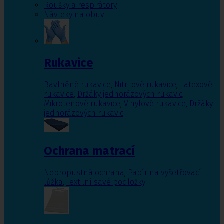
Roušky a respirátory
Návleky na obuv
Rukavice
Bavlněné rukavice
,
Nitrilové rukavice
,
Latexové
rukavice
,
Držáky jednorázových rukavic
,
Mikrotenové rukavice
,
Vinylové rukavice
,
Držáky
jednorázových rukavic
Ochrana matrací
Nepropustná ochrana
,
Papír na vyšetřovací
lůžka
,
Textilní savé podložky