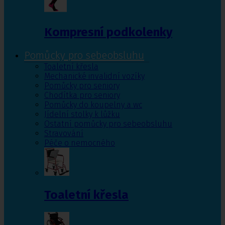
Kompresní podkolenky
Pomůcky pro sebeobsluhu
Toaletní křesla
Mechanické invalidní vozíky
Pomůcky pro seniory
Chodítka pro seniory
Pomůcky do koupelny a wc
Jídelní stolky k lůžku
Ostatní pomůcky pro sebeobsluhu
Stravování
Péče o nemocného
Toaletní křesla