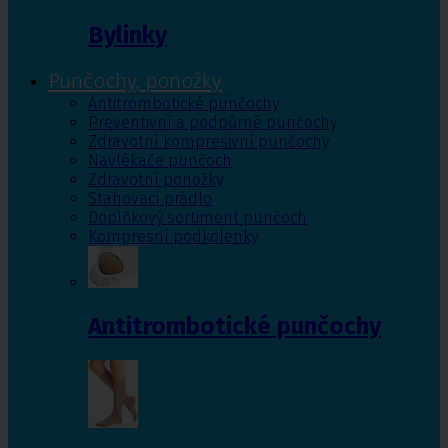
Bylinky
Punčochy, ponožky
Antitrombotické punčochy
Preventivní a podpůrné punčochy
Zdravotní kompresivní punčochy
Navlékače punčoch
Zdravotní ponožky
Stahovací prádlo
Doplňkový sortiment punčoch
Kompresní podkolenky
Antitrombotické punčochy