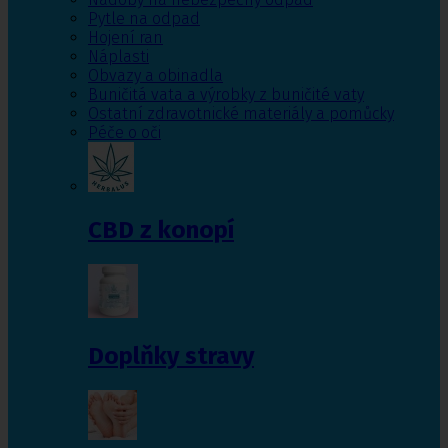
Pytle na odpad
Hojení ran
Náplasti
Obvazy a obinadla
Buničitá vata a výrobky z buničité vaty
Ostatní zdravotnické materiály a pomůcky
Péče o oči
CBD z konopí
Doplňky stravy