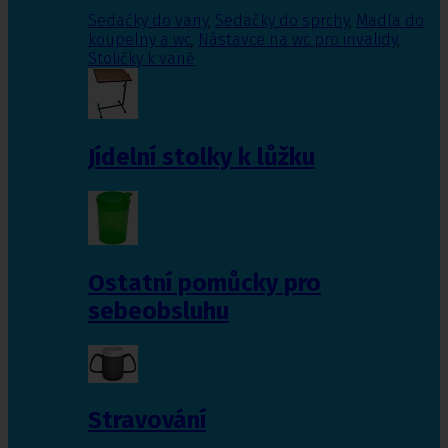
Sedačky do vany
,
Sedačky do sprchy
,
Madla do
koupelny a wc
,
Nástavce na wc pro invalidy
,
Stoličky k vaně
Jídelní stolky k lůžku
Ostatní pomůcky pro
sebeobsluhu
Stravování