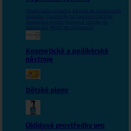
Osvěžovače vzduchu
,
Náplně do osvěžovačů
vzduchu
,
Zásobníky na papírové ručníky
,
Dávkováče mýdel
,
Papírové ručníky do
zásobníků
,
Mýdla do dávkovačů
Kosmetické a pedikérské
nástroje
Dětské pleny
Úklidové prostředky pro