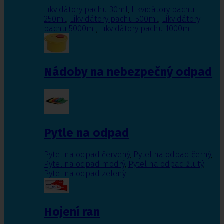
Likvidátory pachu 30ml
,
Likvidátory pachu
250ml
,
Likvidátory pachu 500ml
,
Likvidátory
pachu 5000ml
,
Likvidátory pachu 1000ml
Nádoby na nebezpečný odpad
Pytle na odpad
Pytel na odpad červený
,
Pytel na odpad černý
,
Pytel na odpad modrý
,
Pytel na odpad žlutý
,
Pytel na odpad zelený
Hojení ran