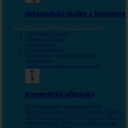
Ortopedické vložky a korektory
Kosmetika a hygiena, Dětské pleny
Kosmetické přípravky
Hygienické potřeby
Zubní hygiena
Hygienické systémy
Kosmetické a pedikérské nástroje
Dětské pleny
Úklidové prostředky pro domácnost
Kosmetické přípravky
Tělová kosmetika
,
Vlasová kosmetika
,
Kosmetické balíčky
,
Dětská kosmetika
,
Přírodní
kosmetika
,
S minerály z Mrtvého moře
,
Péče o
citlivou pokožku
,
Péče o nohy
,
Péče o ruce a