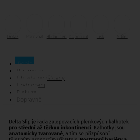
Dotaz
Porovnat
Hlídač cen
Doporučit
Tisk
Sdílet
Popis
Parametry
Úhrada pojišťovny
Hodnocení
Diskuze
Dopravné
Delta Slip je řada zalepovacích plenkových kalhotek
pro střední až těžkou inkontinenci
. Kalhotky jsou
anatomicky tvarované
, a tím se přizpůsobí
tělesným proporcím uživatele.
Postranní bariéry a