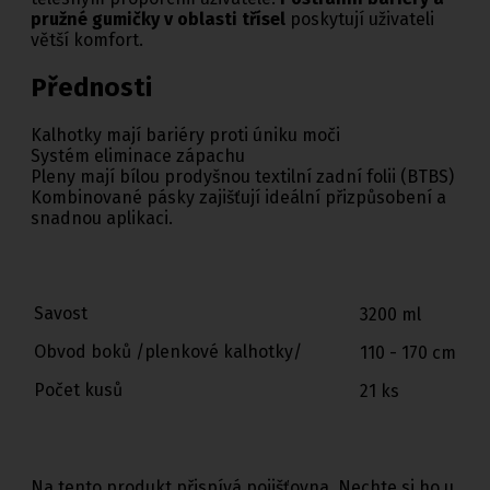
pružné gumičky v oblasti třísel
poskytují uživateli
větší komfort.
Přednosti
Kalhotky mají bariéry proti úniku moči
Systém eliminace zápachu
Pleny mají bílou prodyšnou textilní zadní folii (BTBS)
Kombinované pásky zajišťují ideální přizpůsobení a
snadnou aplikaci.
Savost
3200 ml
Obvod boků /plenkové kalhotky/
110 - 170 cm
Počet kusů
21 ks
Na tento produkt přispívá pojišťovna. Nechte si ho u