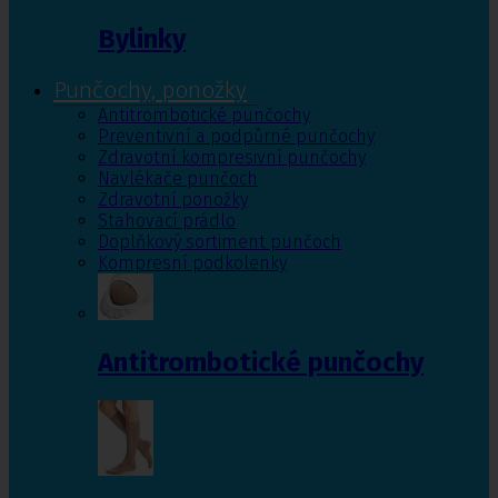
Bylinky
Punčochy, ponožky
Antitrombotické punčochy
Preventivní a podpůrné punčochy
Zdravotní kompresivní punčochy
Navlékače punčoch
Zdravotní ponožky
Stahovací prádlo
Doplňkový sortiment punčoch
Kompresní podkolenky
Antitrombotické punčochy