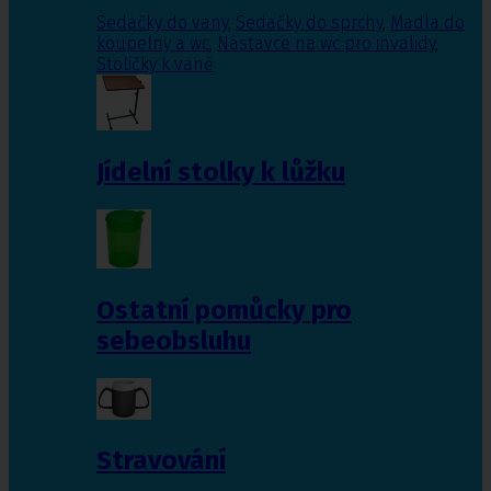
Sedačky do vany
,
Sedačky do sprchy
,
Madla do
koupelny a wc
,
Nástavce na wc pro invalidy
,
Stoličky k vaně
Jídelní stolky k lůžku
Ostatní pomůcky pro
sebeobsluhu
Stravování