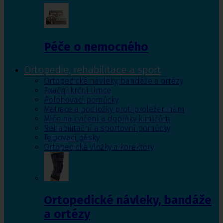
Péče o nemocného
Ortopedie, rehabilitace a sport
Ortopedické návleky, bandáže a ortézy
Fixační krční límce
Polohovací pomůcky
Matrace a podložky proti proleženinám
Míče na cvičení a doplňky k míčům
Rehabilitační a sportovní pomůcky
Tejpovací pásky
Ortopedické vložky a korektory
Ortopedické návleky, bandáže
a ortézy