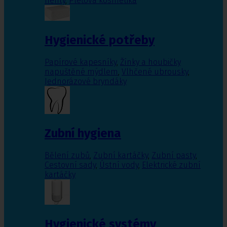
nehty
,
Pleťová kosmetika
Hygienické potřeby
Papírové kapesníky
,
Žínky a houbičky
napuštěné mýdlem
,
Vlhčené ubrousky
,
Jednorázové bryndáky
Zubní hygiena
Bělení zubů
,
Zubní kartáčky
,
Zubní pasty
,
Cestovní sady
,
Ústní vody
,
Elektrické zubní
kartáčky
Hygienické systémy