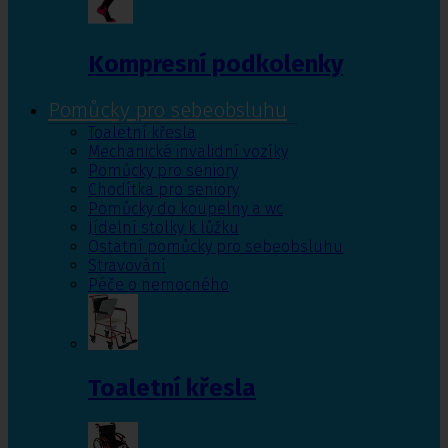
Kompresní podkolenky
Pomůcky pro sebeobsluhu
Toaletní křesla
Mechanické invalidní vozíky
Pomůcky pro seniory
Chodítka pro seniory
Pomůcky do koupelny a wc
Jídelní stolky k lůžku
Ostatní pomůcky pro sebeobsluhu
Stravování
Péče o nemocného
Toaletní křesla