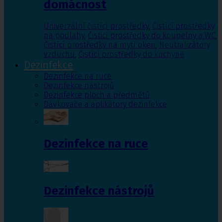
domácnost
Univerzální čistící prostředky
,
Čistící prostředky
na podlahy
,
Čisticí prostředky do koupelny a WC
,
Čistící prostředky na mytí oken
,
Neutralizátory
vzduchu
,
Čistící prostředky do kuchyně
Dezinfekce
Dezinfekce na ruce
Dezinfekce nástrojů
Dezinfekce ploch a předmětů
Dávkovače a aplikátory dezinfekce
Dezinfekce na ruce
Dezinfekce nástrojů