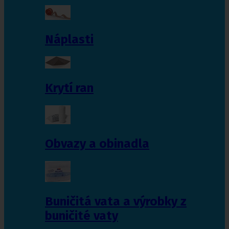
Náplasti
Krytí ran
Obvazy a obinadla
Buničitá vata a výrobky z
buničité vaty