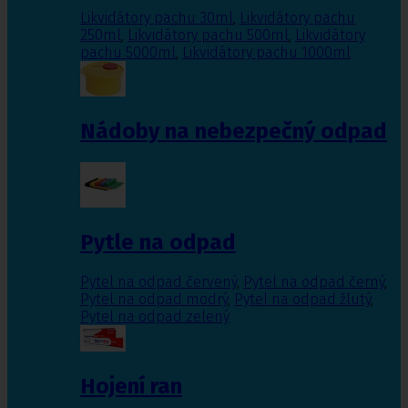
Likvidátory pachu 30ml
,
Likvidátory pachu
250ml
,
Likvidátory pachu 500ml
,
Likvidátory
pachu 5000ml
,
Likvidátory pachu 1000ml
Nádoby na nebezpečný odpad
Pytle na odpad
Pytel na odpad červený
,
Pytel na odpad černý
,
Pytel na odpad modrý
,
Pytel na odpad žlutý
,
Pytel na odpad zelený
Hojení ran