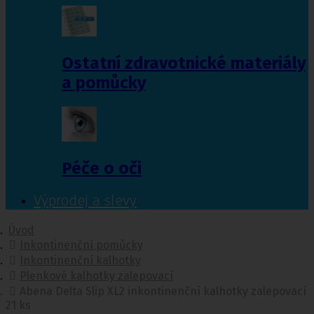
Ostatní zdravotnické materiály
a pomůcky
Péče o oči
Výprodej a slevy
Úvod
Inkontinenční pomůcky
Inkontinenční kalhotky
Plenkové kalhotky zalepovací
Abena Delta Slip XL2 inkontinenční kalhotky zalepovací
21 ks