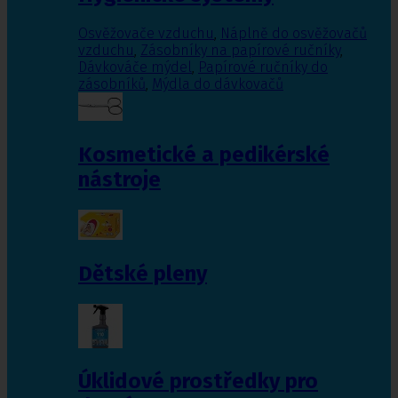
Osvěžovače vzduchu
,
Náplně do osvěžovačů
vzduchu
,
Zásobníky na papírové ručníky
,
Dávkováče mýdel
,
Papírové ručníky do
zásobníků
,
Mýdla do dávkovačů
Kosmetické a pedikérské
nástroje
Dětské pleny
Úklidové prostředky pro