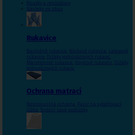
Roušky a respirátory
Návleky na obuv
Rukavice
Bavlněné rukavice
,
Nitrilové rukavice
,
Latexové
rukavice
,
Držáky jednorázových rukavic
,
Mikrotenové rukavice
,
Vinylové rukavice
,
Držáky
jednorázových rukavic
Ochrana matrací
Nepropustná ochrana
,
Papír na vyšetřovací
lůžka
,
Textilní savé podložky