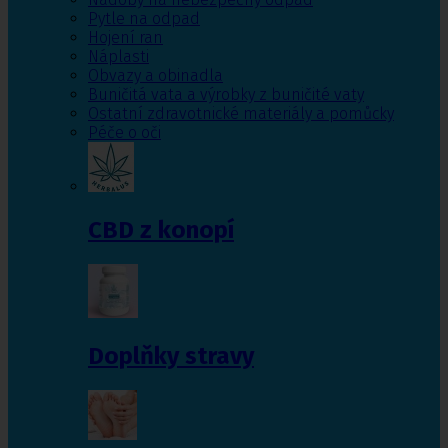
Pytle na odpad
Hojení ran
Náplasti
Obvazy a obinadla
Buničitá vata a výrobky z buničité vaty
Ostatní zdravotnické materiály a pomůcky
Péče o oči
CBD z konopí
Doplňky stravy