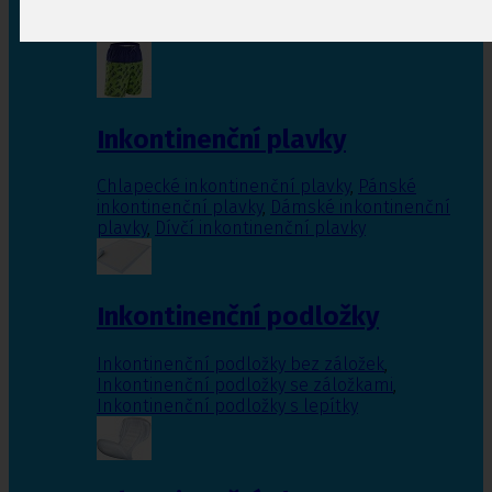
Inkontinenční vložky pro ženy
,
Inkontinenční
vložky pro muže
Inkontinenční plavky
Chlapecké inkontinenční plavky
,
Pánské
inkontinenční plavky
,
Dámské inkontinenční
plavky
,
Dívčí inkontinenční plavky
Inkontinenční podložky
Inkontinenční podložky bez záložek
,
Inkontinenční podložky se záložkami
,
Inkontinenční podložky s lepítky