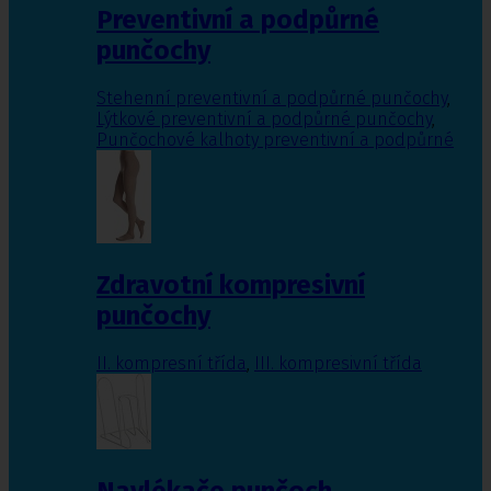
Preventivní a podpůrné
punčochy
Stehenní preventivní a podpůrné punčochy
,
Lýtkové preventivní a podpůrné punčochy
,
Punčochové kalhoty preventivní a podpůrné
Zdravotní kompresivní
punčochy
II. kompresní třída
,
III. kompresivní třída
Navlékače punčoch