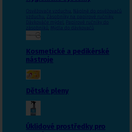
Osvěžovače vzduchu
,
Náplně do osvěžovačů
vzduchu
,
Zásobníky na papírové ručníky
,
Dávkováče mýdel
,
Papírové ručníky do
zásobníků
,
Mýdla do dávkovačů
Kosmetické a pedikérské
nástroje
Dětské pleny
Úklidové prostředky pro