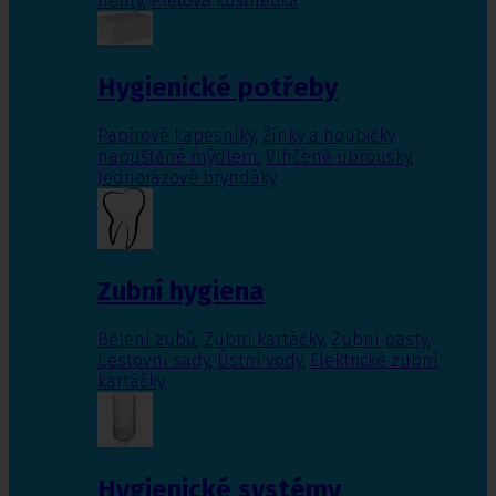
nehty
,
Pleťová kosmetika
Hygienické potřeby
Papírové kapesníky
,
Žínky a houbičky
napuštěné mýdlem
,
Vlhčené ubrousky
,
Jednorázové bryndáky
Zubní hygiena
Bělení zubů
,
Zubní kartáčky
,
Zubní pasty
,
Cestovní sady
,
Ústní vody
,
Elektrické zubní
kartáčky
Hygienické systémy