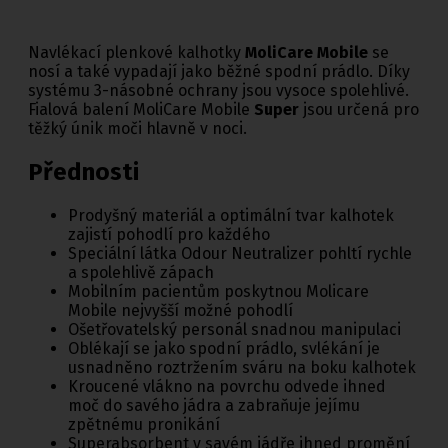
Navlékací plenkové kalhotky
MoliCare Mobile
se
nosí a také vypadají jako běžné spodní prádlo. Díky
systému 3-násobné ochrany jsou vysoce spolehlivé.
Fialová balení MoliCare Mobile
Super
jsou určená pro
těžký únik moči hlavně v noci.
Přednosti
Prodyšný materiál a optimální tvar kalhotek
zajistí pohodlí pro každého
Speciální látka Odour Neutralizer pohltí rychle
a spolehlivě zápach
Mobilním pacientům poskytnou Molicare
Mobile nejvyšší možné pohodlí
Ošetřovatelský personál snadnou manipulaci
Oblékají se jako spodní prádlo, svlékání je
usnadněno roztržením sváru na boku kalhotek
Kroucené vlákno na povrchu odvede ihned
moč do savého jádra a zabraňuje jejímu
zpětnému pronikání
Superabsorbent v savém jádře ihned promění