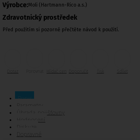
Výrobce:
Moli (Hartmann-Rico a.s.)
Zdravotnický prostředek
Před použitím si pozorně přečtěte návod k použití.
Dotaz
Porovnat
Hlídač cen
Doporučit
Tisk
Sdílet
Popis
Parametry
Úhrada pojišťovny
Hodnocení
Diskuze
Dopravné