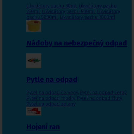
Likvidátory pachu 30ml
,
Likvidátory pachu
250ml
,
Likvidátory pachu 500ml
,
Likvidátory
pachu 5000ml
,
Likvidátory pachu 1000ml
Nádoby na nebezpečný odpad
Pytle na odpad
Pytel na odpad červený
,
Pytel na odpad černý
,
Pytel na odpad modrý
,
Pytel na odpad žlutý
,
Pytel na odpad zelený
Hojení ran