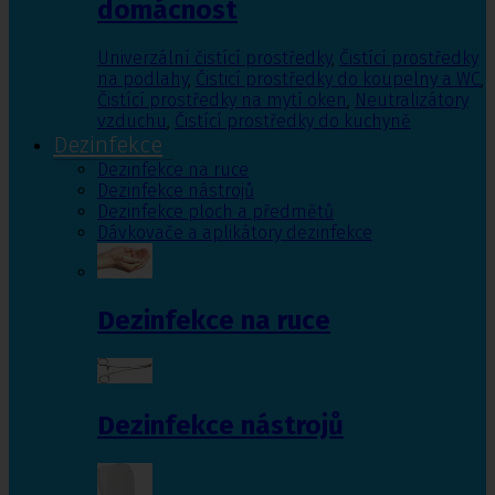
domácnost
Univerzální čistící prostředky
,
Čistící prostředky
na podlahy
,
Čisticí prostředky do koupelny a WC
,
Čistící prostředky na mytí oken
,
Neutralizátory
vzduchu
,
Čistící prostředky do kuchyně
Dezinfekce
Dezinfekce na ruce
Dezinfekce nástrojů
Dezinfekce ploch a předmětů
Dávkovače a aplikátory dezinfekce
Dezinfekce na ruce
Dezinfekce nástrojů