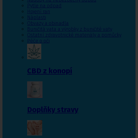
Pytle na odpad
Hojení ran
Náplasti
Obvazy a obinadla
Buničitá vata a výrobky z buničité vaty
Ostatní zdravotnické materiály a pomůcky
Péče o oči
CBD z konopí
Doplňky stravy