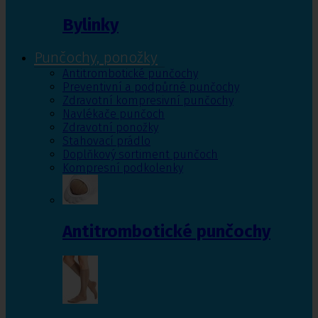
Bylinky
Punčochy, ponožky
Antitrombotické punčochy
Preventivní a podpůrné punčochy
Zdravotní kompresivní punčochy
Navlékače punčoch
Zdravotní ponožky
Stahovací prádlo
Doplňkový sortiment punčoch
Kompresní podkolenky
Antitrombotické punčochy