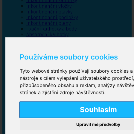
Inkontinenční kalhotky
Inkontinenční vložky
Inkontinenční plavky
Inkontinenční podložky
Inkontinenční pleny
Fixační kalhotky a body
Absorpční kalhotky
Péče o pánevní dno
Bylinky
Používáme soubory cookies
Tyto webové stránky používají soubory cookies a 
Inkontinenční kalhotky
nástroje s cílem vylepšení uživatelského prostředí
přizpůsobeného obsahu a reklam, analýzy návště
Plenkové kalhotky navlékací
,
Plenkové kalhotky
zalepovací
,
Inkontinenční kalhotky dámské
,
stránek a zjištění zdroje návštěvnosti.
Inkontinenční kalhotky pro muže
Souhlasím
Inkontinenční vložky
Upravit mé předvolby