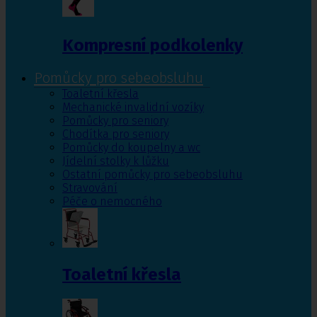
Kompresní podkolenky
Pomůcky pro sebeobsluhu
Toaletní křesla
Mechanické invalidní vozíky
Pomůcky pro seniory
Chodítka pro seniory
Pomůcky do koupelny a wc
Jídelní stolky k lůžku
Ostatní pomůcky pro sebeobsluhu
Stravování
Péče o nemocného
Toaletní křesla