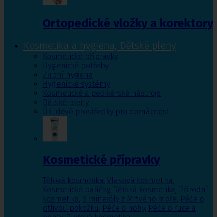
Ortopedické vložky a korektory
Kosmetika a hygiena, Dětské pleny
Kosmetické přípravky
Hygienické potřeby
Zubní hygiena
Hygienické systémy
Kosmetické a pedikérské nástroje
Dětské pleny
Úklidové prostředky pro domácnost
Kosmetické přípravky
Tělová kosmetika
,
Vlasová kosmetika
,
Kosmetické balíčky
,
Dětská kosmetika
,
Přírodní
kosmetika
,
S minerály z Mrtvého moře
,
Péče o
citlivou pokožku
,
Péče o nohy
,
Péče o ruce a