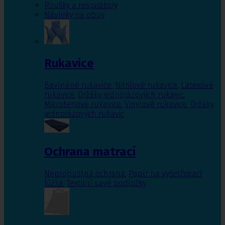
Roušky a respirátory
Návleky na obuv
Rukavice
Bavlněné rukavice
,
Nitrilové rukavice
,
Latexové
rukavice
,
Držáky jednorázových rukavic
,
Mikrotenové rukavice
,
Vinylové rukavice
,
Držáky
jednorázových rukavic
Ochrana matrací
Nepropustná ochrana
,
Papír na vyšetřovací
lůžka
,
Textilní savé podložky