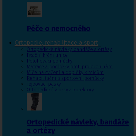
Péče o nemocného
Ortopedie, rehabilitace a sport
Ortopedické návleky, bandáže a ortézy
Fixační krční límce
Polohovací pomůcky
Matrace a podložky proti proleženinám
Míče na cvičení a doplňky k míčům
Rehabilitační a sportovní pomůcky
Tejpovací pásky
Ortopedické vložky a korektory
Ortopedické návleky, bandáže
a ortézy