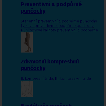
Preventivní a podpůrné
punčochy
Stehenní preventivní a podpůrné punčochy
,
Lýtkové preventivní a podpůrné punčochy
,
Punčochové kalhoty preventivní a podpůrné
Zdravotní kompresivní
punčochy
II. kompresní třída
,
III. kompresivní třída
Navlékače punčoch