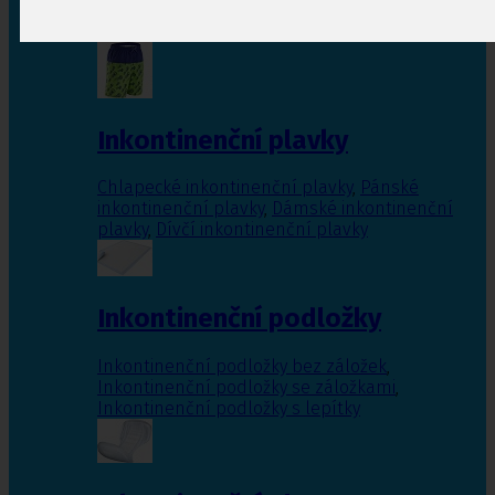
Inkontinenční vložky pro ženy
,
Inkontinenční
vložky pro muže
Inkontinenční plavky
Chlapecké inkontinenční plavky
,
Pánské
inkontinenční plavky
,
Dámské inkontinenční
plavky
,
Dívčí inkontinenční plavky
Inkontinenční podložky
Inkontinenční podložky bez záložek
,
Inkontinenční podložky se záložkami
,
Inkontinenční podložky s lepítky