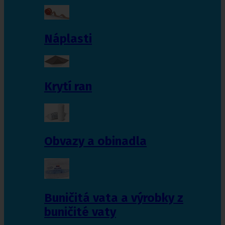
Náplasti
Krytí ran
Obvazy a obinadla
Buničitá vata a výrobky z
buničité vaty