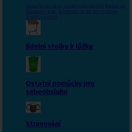
Sedačky do vany
,
Sedačky do sprchy
,
Madla do
koupelny a wc
,
Nástavce na wc pro invalidy
,
Stoličky k vaně
Jídelní stolky k lůžku
Ostatní pomůcky pro
sebeobsluhu
Stravování