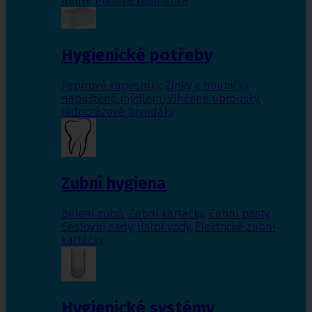
nehty
,
Pleťová kosmetika
Hygienické potřeby
Papírové kapesníky
,
Žínky a houbičky
napuštěné mýdlem
,
Vlhčené ubrousky
,
Jednorázové bryndáky
Zubní hygiena
Bělení zubů
,
Zubní kartáčky
,
Zubní pasty
,
Cestovní sady
,
Ústní vody
,
Elektrické zubní
kartáčky
Hygienické systémy