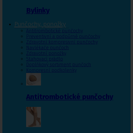
Bylinky
Punčochy, ponožky
Antitrombotické punčochy
Preventivní a podpůrné punčochy
Zdravotní kompresivní punčochy
Navlékače punčoch
Zdravotní ponožky
Stahovací prádlo
Doplňkový sortiment punčoch
Kompresní podkolenky
Antitrombotické punčochy