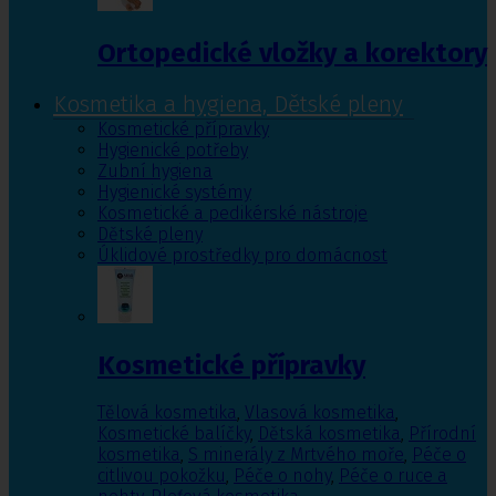
Ortopedické vložky a korektory
Kosmetika a hygiena, Dětské pleny
Kosmetické přípravky
Hygienické potřeby
Zubní hygiena
Hygienické systémy
Kosmetické a pedikérské nástroje
Dětské pleny
Úklidové prostředky pro domácnost
Kosmetické přípravky
Tělová kosmetika
,
Vlasová kosmetika
,
Kosmetické balíčky
,
Dětská kosmetika
,
Přírodní
kosmetika
,
S minerály z Mrtvého moře
,
Péče o
citlivou pokožku
,
Péče o nohy
,
Péče o ruce a