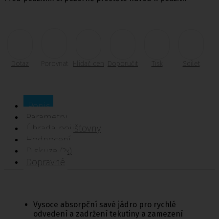
Dotaz
Porovnat
Hlídač cen
Doporučit
Tisk
Sdílet
Popis
Parametry
Úhrada pojišťovny
Hodnocení
Diskuze
(2x)
Dopravné
Vysoce absorpční savé jádro pro rychlé
odvedení a zadržení tekutiny a zamezení