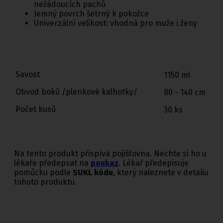
nežádoucích pachů
Jemný povrch šetrný k pokožce
Univerzální velikost: vhodná pro muže i ženy
Savost
1150 ml
Obvod boků /plenkové kalhotky/
80 - 140 cm
Počet kusů
30 ks
Na tento produkt přispívá pojišťovna. Nechte si ho u
lékaře předepsat na
poukaz
. Lékař předepisuje
pomůcku podle
SUKL kódu
, který naleznete v detailu
tohoto produktu.