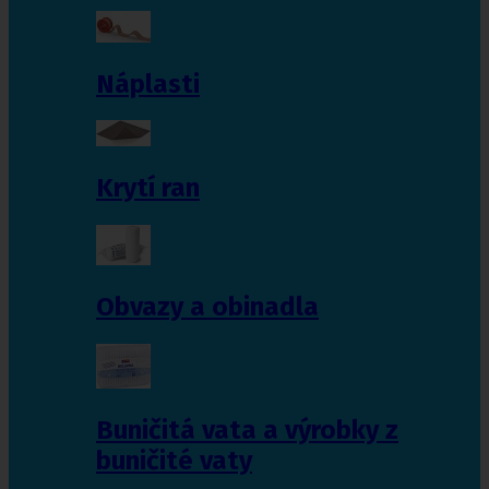
Náplasti
Krytí ran
Obvazy a obinadla
Buničitá vata a výrobky z
buničité vaty