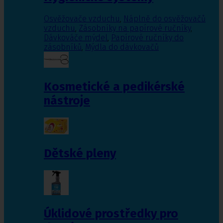
Osvěžovače vzduchu
,
Náplně do osvěžovačů
vzduchu
,
Zásobníky na papírové ručníky
,
Dávkováče mýdel
,
Papírové ručníky do
zásobníků
,
Mýdla do dávkovačů
Kosmetické a pedikérské
nástroje
Dětské pleny
Úklidové prostředky pro