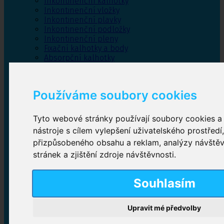
Inkontinenční kalhotky
Inkontinenční vložky
Inkontinenční plavky
Inkontinenční podložky
Inkontinenční pleny
Fixační kalhotky a body
Absorpční kalhotky
Péče o pánevní dno
Bylinky
Používáme soubory cookies
Tyto webové stránky používají soubory cookies a 
Inkontinenční kalhotky
nástroje s cílem vylepšení uživatelského prostředí
přizpůsobeného obsahu a reklam, analýzy návště
Plenkové kalhotky navlékací
,
Plenkové kalhotky
zalepovací
,
Inkontinenční kalhotky dámské
,
stránek a zjištění zdroje návštěvnosti.
Inkontinenční kalhotky pro muže
Souhlasím
Inkontinenční vložky
Upravit mé předvolby