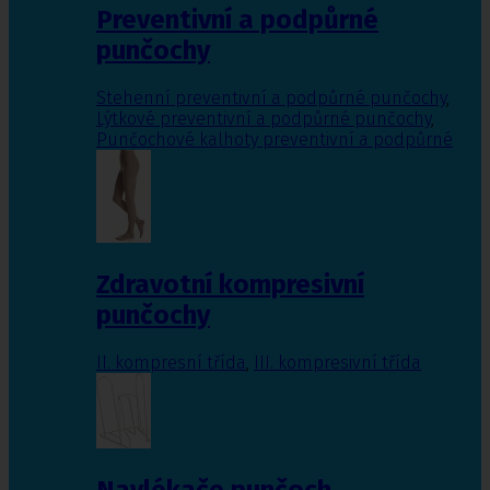
Preventivní a podpůrné
punčochy
Stehenní preventivní a podpůrné punčochy
,
Lýtkové preventivní a podpůrné punčochy
,
Punčochové kalhoty preventivní a podpůrné
Zdravotní kompresivní
punčochy
II. kompresní třída
,
III. kompresivní třída
Navlékače punčoch