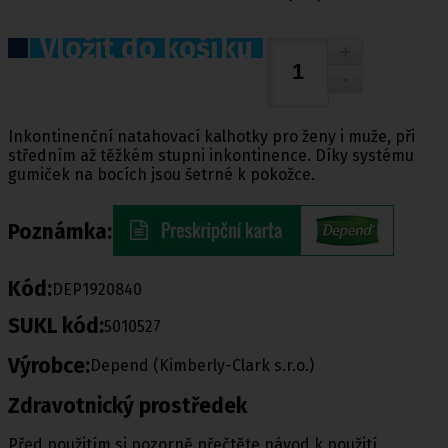
Vložit do košíku
Inkontinenční natahovací kalhotky pro ženy i muže, při
středním až těžkém stupni inkontinence. Díky systému
gumiček na bocích jsou šetrné k pokožce.
Poznámka:
Kód:
DEP1920840
SUKL kód:
5010527
Výrobce:
Depend (Kimberly-Clark s.r.o.)
Zdravotnický prostředek
Před použitím si pozorně přečtěte návod k použití.