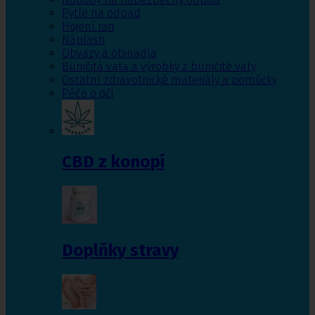
Pytle na odpad
Hojení ran
Náplasti
Obvazy a obinadla
Buničitá vata a výrobky z buničité vaty
Ostatní zdravotnické materiály a pomůcky
Péče o oči
CBD z konopí
Doplňky stravy