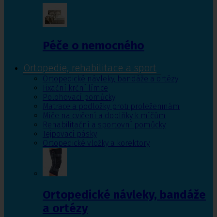
Péče o nemocného
Ortopedie, rehabilitace a sport
Ortopedické návleky, bandáže a ortézy
Fixační krční límce
Polohovací pomůcky
Matrace a podložky proti proleženinám
Míče na cvičení a doplňky k míčům
Rehabilitační a sportovní pomůcky
Tejpovací pásky
Ortopedické vložky a korektory
Ortopedické návleky, bandáže
a ortézy