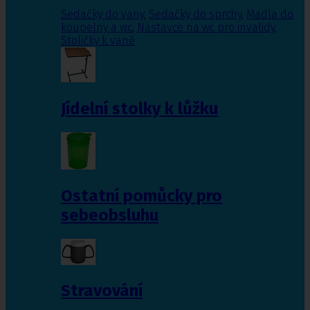
Sedačky do vany
,
Sedačky do sprchy
,
Madla do
koupelny a wc
,
Nástavce na wc pro invalidy
,
Stoličky k vaně
Jídelní stolky k lůžku
Ostatní pomůcky pro
sebeobsluhu
Stravování