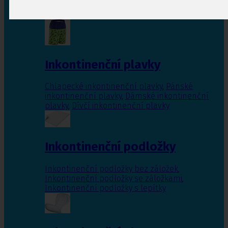
Inkontinenční vložky pro ženy
,
Inkontinenční
vložky pro muže
Inkontinenční plavky
Chlapecké inkontinenční plavky
,
Pánské
inkontinenční plavky
,
Dámské inkontinenční
plavky
,
Dívčí inkontinenční plavky
Inkontinenční podložky
Inkontinenční podložky bez záložek
,
Inkontinenční podložky se záložkami
,
Inkontinenční podložky s lepítky