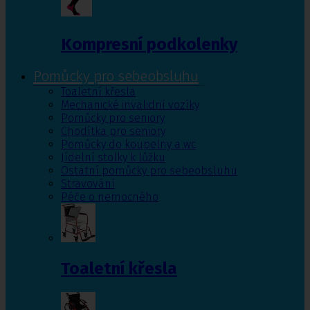
Kompresní podkolenky
Pomůcky pro sebeobsluhu
Toaletní křesla
Mechanické invalidní vozíky
Pomůcky pro seniory
Chodítka pro seniory
Pomůcky do koupelny a wc
Jídelní stolky k lůžku
Ostatní pomůcky pro sebeobsluhu
Stravování
Péče o nemocného
Toaletní křesla