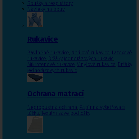
Roušky a respirátory
Návleky na obuv
Rukavice
Bavlněné rukavice
,
Nitrilové rukavice
,
Latexové
rukavice
,
Držáky jednorázových rukavic
,
Mikrotenové rukavice
,
Vinylové rukavice
,
Držáky
jednorázových rukavic
Ochrana matrací
Nepropustná ochrana
,
Papír na vyšetřovací
lůžka
,
Textilní savé podložky