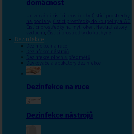
domácnost
Univerzální čistící prostředky
,
Čistící prostředky
na podlahy
,
Čisticí prostředky do koupelny a WC
,
Čistící prostředky na mytí oken
,
Neutralizátory
vzduchu
,
Čistící prostředky do kuchyně
Dezinfekce
Dezinfekce na ruce
Dezinfekce nástrojů
Dezinfekce ploch a předmětů
Dávkovače a aplikátory dezinfekce
Dezinfekce na ruce
Dezinfekce nástrojů