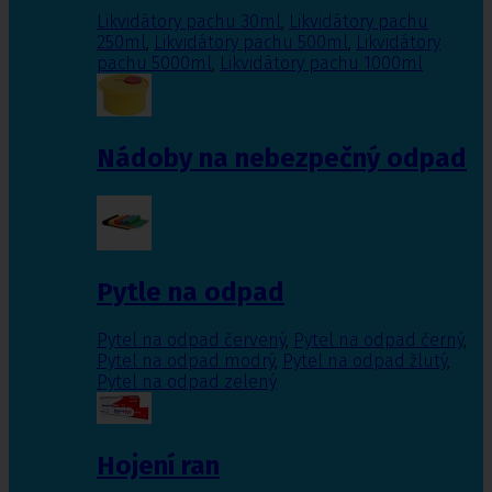
Likvidátory pachu 30ml
,
Likvidátory pachu
250ml
,
Likvidátory pachu 500ml
,
Likvidátory
pachu 5000ml
,
Likvidátory pachu 1000ml
Nádoby na nebezpečný odpad
Pytle na odpad
Pytel na odpad červený
,
Pytel na odpad černý
,
Pytel na odpad modrý
,
Pytel na odpad žlutý
,
Pytel na odpad zelený
Hojení ran