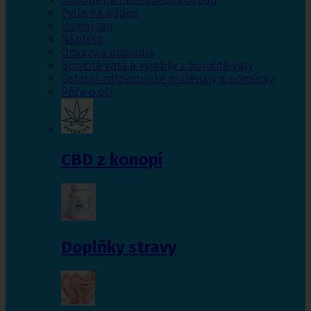
Pytle na odpad
Hojení ran
Náplasti
Obvazy a obinadla
Buničitá vata a výrobky z buničité vaty
Ostatní zdravotnické materiály a pomůcky
Péče o oči
CBD z konopí
Doplňky stravy