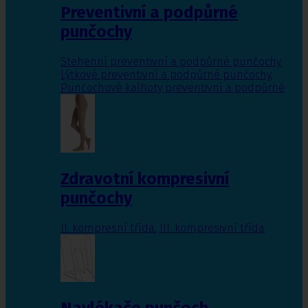
Preventivní a podpůrné
punčochy
Stehenní preventivní a podpůrné punčochy
,
Lýtkové preventivní a podpůrné punčochy
,
Punčochové kalhoty preventivní a podpůrné
Zdravotní kompresivní
punčochy
II. kompresní třída
,
III. kompresivní třída
Navlékače punčoch