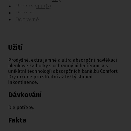
Hodnocení
(1x)
Diskuze
Dopravné
Užití
Prodyšné, extra jemné a ultra absorpční navlékací
plenkové kalhotky s ochrannými bariérami a s
unikátní technologií absorpčních kanálků Comfort
Dry určené pro střední až těžký stupeň
inkontinence.
Dávkování
Dle potřeby.
Fakta