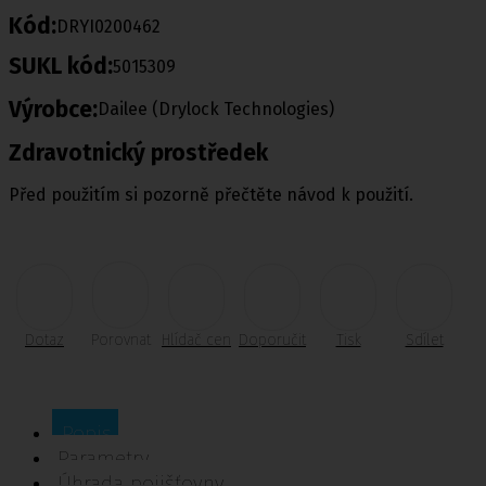
Kód:
DRYI0200462
SUKL kód:
5015309
Výrobce:
Dailee (Drylock Technologies)
Zdravotnický prostředek
Před použitím si pozorně přečtěte návod k použití.
Dotaz
Porovnat
Hlídač cen
Doporučit
Tisk
Sdílet
Popis
Parametry
Úhrada pojišťovny