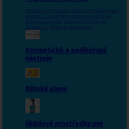
Osvěžovače vzduchu
,
Náplně do osvěžovačů
vzduchu
,
Zásobníky na papírové ručníky
,
Dávkováče mýdel
,
Papírové ručníky do
zásobníků
,
Mýdla do dávkovačů
Kosmetické a pedikérské
nástroje
Dětské pleny
Úklidové prostředky pro