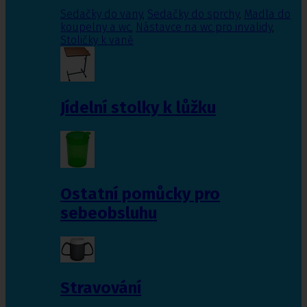
Sedačky do vany
,
Sedačky do sprchy
,
Madla do
koupelny a wc
,
Nástavce na wc pro invalidy
,
Stoličky k vaně
Jídelní stolky k lůžku
Ostatní pomůcky pro
sebeobsluhu
Stravování