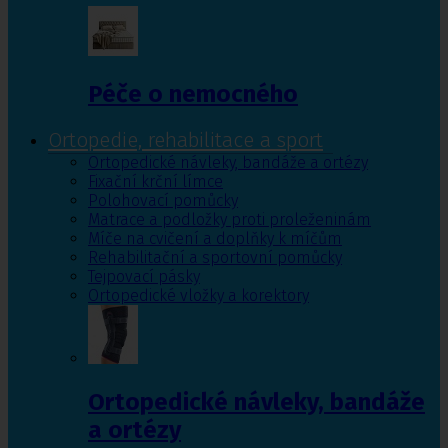
Péče o nemocného
Ortopedie, rehabilitace a sport
Ortopedické návleky, bandáže a ortézy
Fixační krční límce
Polohovací pomůcky
Matrace a podložky proti proleženinám
Míče na cvičení a doplňky k míčům
Rehabilitační a sportovní pomůcky
Tejpovací pásky
Ortopedické vložky a korektory
Ortopedické návleky, bandáže
a ortézy