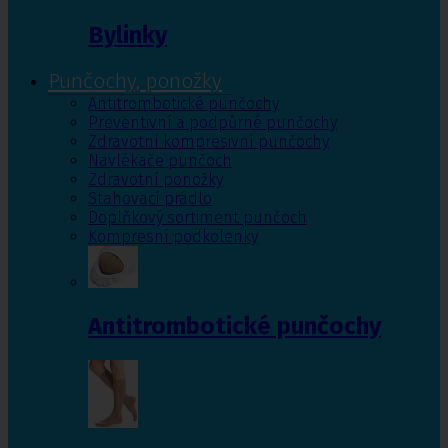
Bylinky
Punčochy, ponožky
Antitrombotické punčochy
Preventivní a podpůrné punčochy
Zdravotní kompresivní punčochy
Navlékače punčoch
Zdravotní ponožky
Stahovací prádlo
Doplňkový sortiment punčoch
Kompresní podkolenky
Antitrombotické punčochy