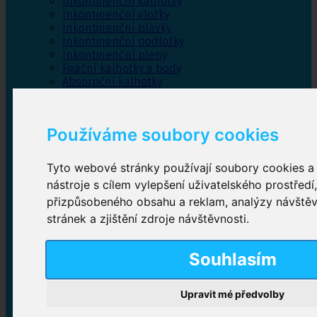
Inkontinenční kalhotky
Inkontinenční vložky
Inkontinenční plavky
Inkontinenční podložky
Inkontinenční pleny
Fixační kalhotky a body
Absorpční kalhotky
Péče o pánevní dno
Bylinky
Používáme soubory cookies
Tyto webové stránky používají soubory cookies a 
Inkontinenční kalhotky
nástroje s cílem vylepšení uživatelského prostředí
přizpůsobeného obsahu a reklam, analýzy návště
Plenkové kalhotky navlékací
,
Plenkové kalhotky
zalepovací
,
Inkontinenční kalhotky dámské
,
stránek a zjištění zdroje návštěvnosti.
Inkontinenční kalhotky pro muže
Souhlasím
Inkontinenční vložky
Upravit mé předvolby