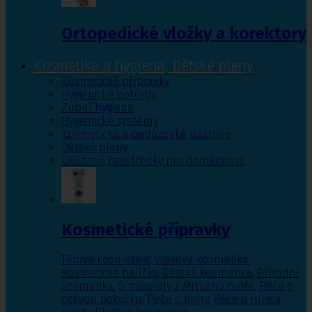
Ortopedické vložky a korektory
Kosmetika a hygiena, Dětské pleny
Kosmetické přípravky
Hygienické potřeby
Zubní hygiena
Hygienické systémy
Kosmetické a pedikérské nástroje
Dětské pleny
Úklidové prostředky pro domácnost
Kosmetické přípravky
Tělová kosmetika
,
Vlasová kosmetika
,
Kosmetické balíčky
,
Dětská kosmetika
,
Přírodní
kosmetika
,
S minerály z Mrtvého moře
,
Péče o
citlivou pokožku
,
Péče o nohy
,
Péče o ruce a