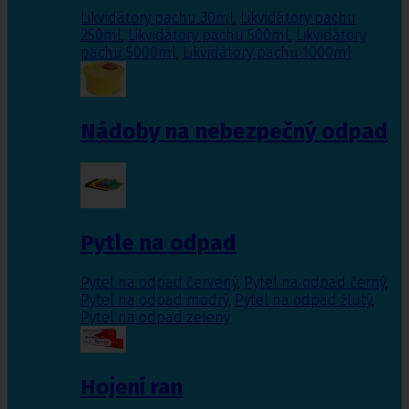
Likvidátory pachu 30ml
,
Likvidátory pachu
250ml
,
Likvidátory pachu 500ml
,
Likvidátory
pachu 5000ml
,
Likvidátory pachu 1000ml
Nádoby na nebezpečný odpad
Pytle na odpad
Pytel na odpad červený
,
Pytel na odpad černý
,
Pytel na odpad modrý
,
Pytel na odpad žlutý
,
Pytel na odpad zelený
Hojení ran