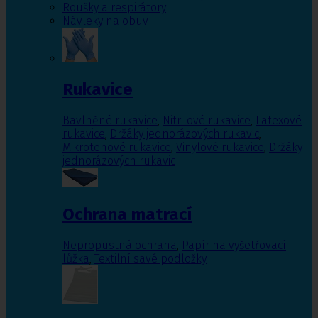
Roušky a respirátory
Návleky na obuv
Rukavice
Bavlněné rukavice
,
Nitrilové rukavice
,
Latexové
rukavice
,
Držáky jednorázových rukavic
,
Mikrotenové rukavice
,
Vinylové rukavice
,
Držáky
jednorázových rukavic
Ochrana matrací
Nepropustná ochrana
,
Papír na vyšetřovací
lůžka
,
Textilní savé podložky