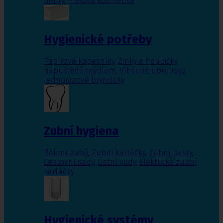
nehty
,
Pleťová kosmetika
Hygienické potřeby
Papírové kapesníky
,
Žínky a houbičky
napuštěné mýdlem
,
Vlhčené ubrousky
,
Jednorázové bryndáky
Zubní hygiena
Bělení zubů
,
Zubní kartáčky
,
Zubní pasty
,
Cestovní sady
,
Ústní vody
,
Elektrické zubní
kartáčky
Hygienické systémy