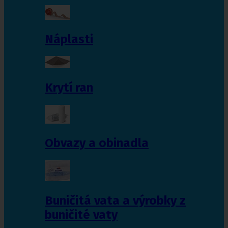
Náplasti
Krytí ran
Obvazy a obinadla
Buničitá vata a výrobky z
buničité vaty