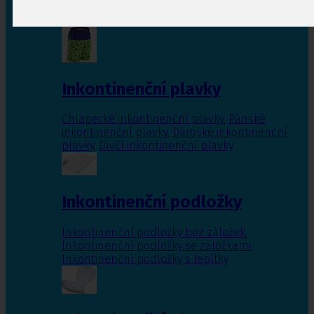
Inkontinenční vložky pro ženy
,
Inkontinenční
vložky pro muže
Inkontinenční plavky
Chlapecké inkontinenční plavky
,
Pánské
inkontinenční plavky
,
Dámské inkontinenční
plavky
,
Dívčí inkontinenční plavky
Inkontinenční podložky
Inkontinenční podložky bez záložek
,
Inkontinenční podložky se záložkami
,
Inkontinenční podložky s lepítky