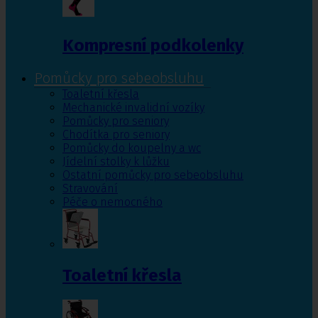
Kompresní podkolenky
Pomůcky pro sebeobsluhu
Toaletní křesla
Mechanické invalidní vozíky
Pomůcky pro seniory
Chodítka pro seniory
Pomůcky do koupelny a wc
Jídelní stolky k lůžku
Ostatní pomůcky pro sebeobsluhu
Stravování
Péče o nemocného
Toaletní křesla