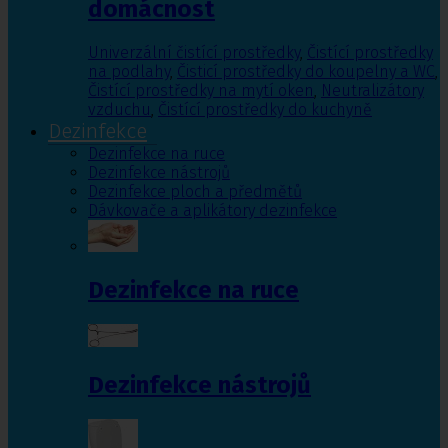
domácnost
Univerzální čistící prostředky
,
Čistící prostředky
na podlahy
,
Čisticí prostředky do koupelny a WC
,
Čistící prostředky na mytí oken
,
Neutralizátory
vzduchu
,
Čistící prostředky do kuchyně
Dezinfekce
Dezinfekce na ruce
Dezinfekce nástrojů
Dezinfekce ploch a předmětů
Dávkovače a aplikátory dezinfekce
Dezinfekce na ruce
Dezinfekce nástrojů