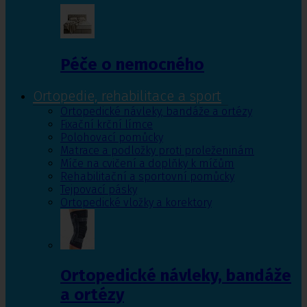
Péče o nemocného
Ortopedie, rehabilitace a sport
Ortopedické návleky, bandáže a ortézy
Fixační krční límce
Polohovací pomůcky
Matrace a podložky proti proleženinám
Míče na cvičení a doplňky k míčům
Rehabilitační a sportovní pomůcky
Tejpovací pásky
Ortopedické vložky a korektory
Ortopedické návleky, bandáže
a ortézy