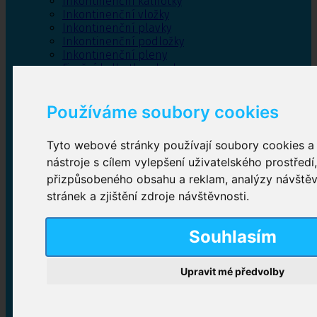
Inkontinenční kalhotky
Inkontinenční vložky
Inkontinenční plavky
Inkontinenční podložky
Inkontinenční pleny
Fixační kalhotky a body
Absorpční kalhotky
Péče o pánevní dno
Používáme soubory cookies
Bylinky
Tyto webové stránky používají soubory cookies a 
nástroje s cílem vylepšení uživatelského prostředí
Inkontinenční kalhotky
přizpůsobeného obsahu a reklam, analýzy návště
stránek a zjištění zdroje návštěvnosti.
Plenkové kalhotky navlékací
,
Plenkové kalhotky
zalepovací
,
Inkontinenční kalhotky dámské
,
Inkontinenční kalhotky pro muže
Souhlasím
Upravit mé předvolby
Inkontinenční vložky