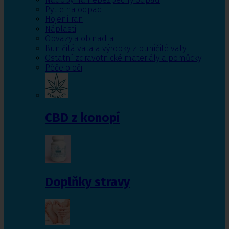
Pytle na odpad
Hojení ran
Náplasti
Obvazy a obinadla
Buničitá vata a výrobky z buničité vaty
Ostatní zdravotnické materiály a pomůcky
Péče o oči
CBD z konopí
Doplňky stravy