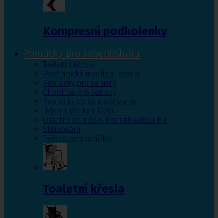
Kompresní podkolenky
Pomůcky pro sebeobsluhu
Toaletní křesla
Mechanické invalidní vozíky
Pomůcky pro seniory
Chodítka pro seniory
Pomůcky do koupelny a wc
Jídelní stolky k lůžku
Ostatní pomůcky pro sebeobsluhu
Stravování
Péče o nemocného
Toaletní křesla