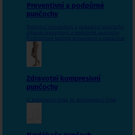
Preventivní a podpůrné
punčochy
Stehenní preventivní a podpůrné punčochy
,
Lýtkové preventivní a podpůrné punčochy
,
Punčochové kalhoty preventivní a podpůrné
Zdravotní kompresivní
punčochy
II. kompresní třída
,
III. kompresivní třída
Navlékače punčoch