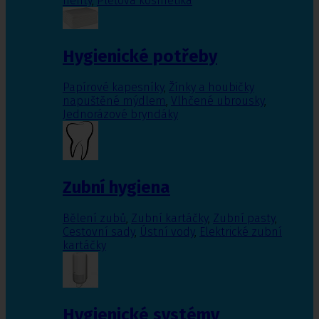
nehty
,
Pleťová kosmetika
Hygienické potřeby
Papírové kapesníky
,
Žínky a houbičky
napuštěné mýdlem
,
Vlhčené ubrousky
,
Jednorázové bryndáky
Zubní hygiena
Bělení zubů
,
Zubní kartáčky
,
Zubní pasty
,
Cestovní sady
,
Ústní vody
,
Elektrické zubní
kartáčky
Hygienické systémy