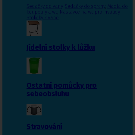
Sedačky do vany
,
Sedačky do sprchy
,
Madla do
koupelny a wc
,
Nástavce na wc pro invalidy
,
Stoličky k vaně
Jídelní stolky k lůžku
Ostatní pomůcky pro
sebeobsluhu
Stravování