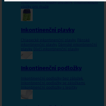
Inkontinenční vložky pro ženy
,
Inkontinenční
vložky pro muže
Inkontinenční plavky
Chlapecké inkontinenční plavky
,
Pánské
inkontinenční plavky
,
Dámské inkontinenční
plavky
,
Dívčí inkontinenční plavky
Inkontinenční podložky
Inkontinenční podložky bez záložek
,
Inkontinenční podložky se záložkami
,
Inkontinenční podložky s lepítky