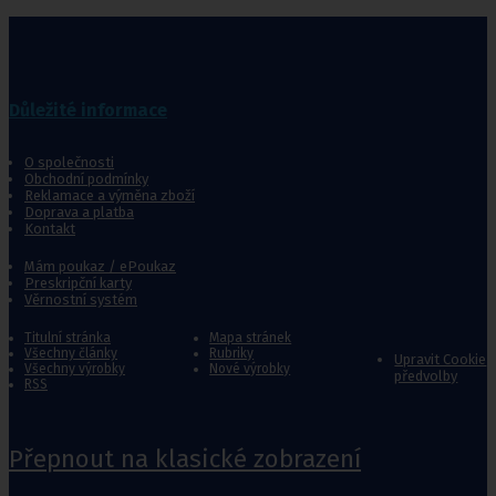
Důležité informace
O společnosti
Obchodní podmínky
Reklamace a výměna zboží
Doprava a platba
Kontakt
Mám poukaz / ePoukaz
Preskripční karty
Věrnostní systém
Titulní stránka
Mapa stránek
Všechny články
Rubriky
Upravit Cookie
Všechny výrobky
Nové výrobky
předvolby
RSS
Přepnout na klasické zobrazení