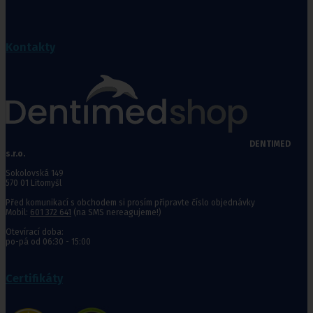
Kontakty
DENTIMED
s.r.o.
Sokolovská 149
570 01 Litomyšl
Před komunikací s obchodem si prosím připravte číslo objednávky
Mobil:
601 372 641
(na SMS nereagujeme!)
Otevírací doba:
po-pá od 06:30 - 15:00
Certifikáty