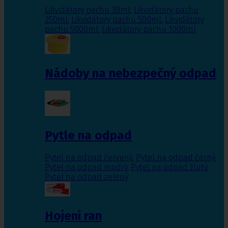
Likvidátory pachu 30ml
,
Likvidátory pachu
250ml
,
Likvidátory pachu 500ml
,
Likvidátory
pachu 5000ml
,
Likvidátory pachu 1000ml
Nádoby na nebezpečný odpad
Pytle na odpad
Pytel na odpad červený
,
Pytel na odpad černý
,
Pytel na odpad modrý
,
Pytel na odpad žlutý
,
Pytel na odpad zelený
Hojení ran