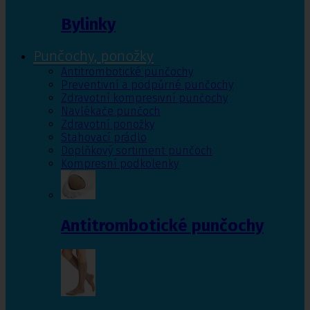
Bylinky
Punčochy, ponožky
Antitrombotické punčochy
Preventivní a podpůrné punčochy
Zdravotní kompresivní punčochy
Navlékače punčoch
Zdravotní ponožky
Stahovací prádlo
Doplňkový sortiment punčoch
Kompresní podkolenky
Antitrombotické punčochy