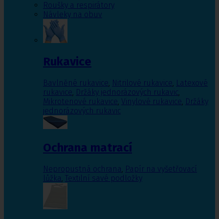
Roušky a respirátory
Návleky na obuv
Rukavice
Bavlněné rukavice
,
Nitrilové rukavice
,
Latexové
rukavice
,
Držáky jednorázových rukavic
,
Mikrotenové rukavice
,
Vinylové rukavice
,
Držáky
jednorázových rukavic
Ochrana matrací
Nepropustná ochrana
,
Papír na vyšetřovací
lůžka
,
Textilní savé podložky