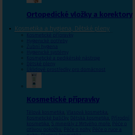
Ortopedické vložky a korektory
Kosmetika a hygiena, Dětské pleny
Kosmetické přípravky
Hygienické potřeby
Zubní hygiena
Hygienické systémy
Kosmetické a pedikérské nástroje
Dětské pleny
Úklidové prostředky pro domácnost
Kosmetické přípravky
Tělová kosmetika
,
Vlasová kosmetika
,
Kosmetické balíčky
,
Dětská kosmetika
,
Přírodní
kosmetika
,
S minerály z Mrtvého moře
,
Péče o
citlivou pokožku
,
Péče o nohy
,
Péče o ruce a