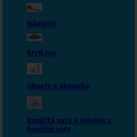
Náplasti
Krytí ran
Obvazy a obinadla
Buničitá vata a výrobky z
buničité vaty