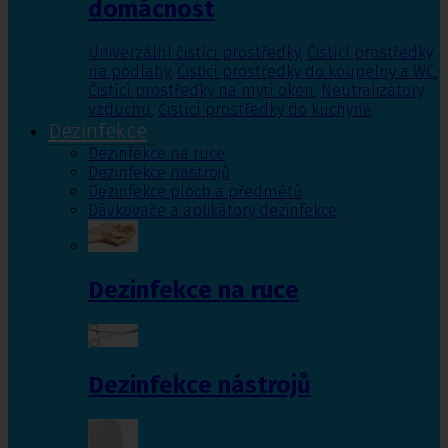
domácnost
Univerzální čistící prostředky
,
Čistící prostředky
na podlahy
,
Čisticí prostředky do koupelny a WC
,
Čistící prostředky na mytí oken
,
Neutralizátory
vzduchu
,
Čistící prostředky do kuchyně
Dezinfekce
Dezinfekce na ruce
Dezinfekce nástrojů
Dezinfekce ploch a předmětů
Dávkovače a aplikátory dezinfekce
Dezinfekce na ruce
Dezinfekce nástrojů