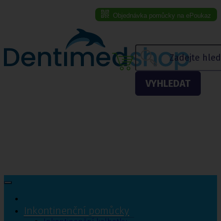
Objednávka pomůcky na ePoukaz
Menu eshopu
VYHLEDAT
Inkontinenční pomůcky