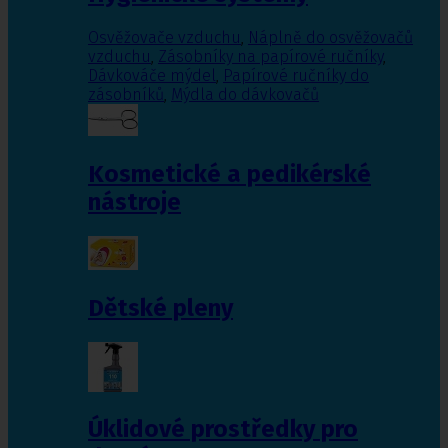
Osvěžovače vzduchu
,
Náplně do osvěžovačů
vzduchu
,
Zásobníky na papírové ručníky
,
Dávkováče mýdel
,
Papírové ručníky do
zásobníků
,
Mýdla do dávkovačů
Kosmetické a pedikérské
nástroje
Dětské pleny
Úklidové prostředky pro