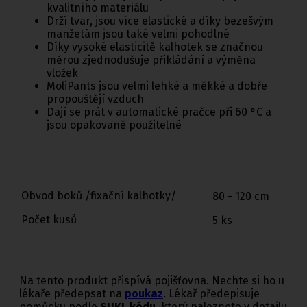
kvalitního materiálu
Drží tvar, jsou více elastické a díky bezešvým
manžetám jsou také velmi pohodlné
Díky vysoké elasticitě kalhotek se značnou
měrou zjednodušuje přikládání a výměna
vložek
MoliPants jsou velmi lehké a měkké a dobře
propouštějí vzduch
Dají se prát v automatické pračce při 60 °C a
jsou opakovaně použitelné
Obvod boků /fixační kalhotky/
80 - 120 cm
Počet kusů
5 ks
Na tento produkt přispívá pojišťovna. Nechte si ho u
lékaře předepsat na
poukaz
. Lékař předepisuje
pomůcku podle
SUKL kódu
, který naleznete v detailu