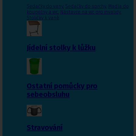
Sedačky do vany
,
Sedačky do sprchy
,
Madla do
koupelny a wc
,
Nástavce na wc pro invalidy
,
Stoličky k vaně
Jídelní stolky k lůžku
Ostatní pomůcky pro
sebeobsluhu
Stravování