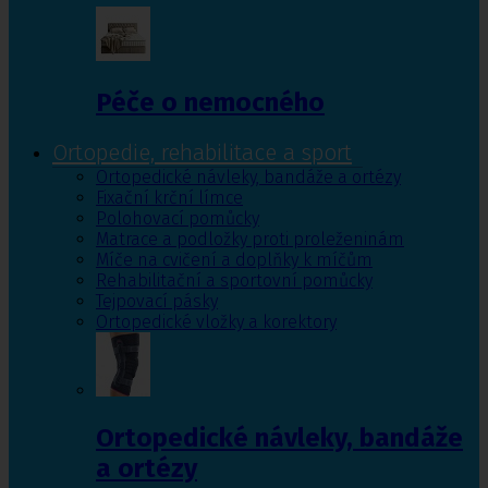
Péče o nemocného
Ortopedie, rehabilitace a sport
Ortopedické návleky, bandáže a ortézy
Fixační krční límce
Polohovací pomůcky
Matrace a podložky proti proleženinám
Míče na cvičení a doplňky k míčům
Rehabilitační a sportovní pomůcky
Tejpovací pásky
Ortopedické vložky a korektory
Ortopedické návleky, bandáže
a ortézy