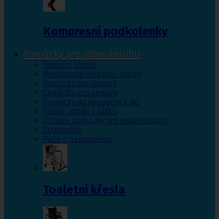
Kompresní podkolenky
Pomůcky pro sebeobsluhu
Toaletní křesla
Mechanické invalidní vozíky
Pomůcky pro seniory
Chodítka pro seniory
Pomůcky do koupelny a wc
Jídelní stolky k lůžku
Ostatní pomůcky pro sebeobsluhu
Stravování
Péče o nemocného
Toaletní křesla