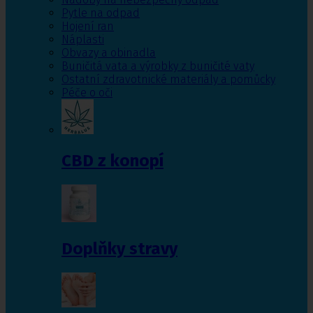
Pytle na odpad
Hojení ran
Náplasti
Obvazy a obinadla
Buničitá vata a výrobky z buničité vaty
Ostatní zdravotnické materiály a pomůcky
Péče o oči
CBD z konopí
Doplňky stravy