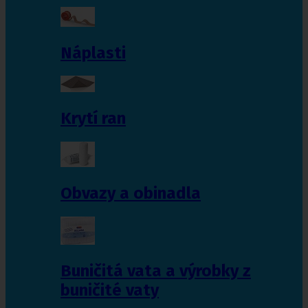
Náplasti
Krytí ran
Obvazy a obinadla
Buničitá vata a výrobky z
buničité vaty