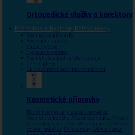
Ortopedické vložky a korektory
Kosmetika a hygiena, Dětské pleny
Kosmetické přípravky
Hygienické potřeby
Zubní hygiena
Hygienické systémy
Kosmetické a pedikérské nástroje
Dětské pleny
Úklidové prostředky pro domácnost
Kosmetické přípravky
Tělová kosmetika
,
Vlasová kosmetika
,
Kosmetické balíčky
,
Dětská kosmetika
,
Přírodní
kosmetika
,
S minerály z Mrtvého moře
,
Péče o
citlivou pokožku
,
Péče o nohy
,
Péče o ruce a