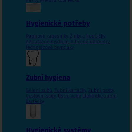
nehty
,
Pleťová kosmetika
Hygienické potřeby
Papírové kapesníky
,
Žínky a houbičky
napuštěné mýdlem
,
Vlhčené ubrousky
,
Jednorázové bryndáky
Zubní hygiena
Bělení zubů
,
Zubní kartáčky
,
Zubní pasty
,
Cestovní sady
,
Ústní vody
,
Elektrické zubní
kartáčky
Hygienické systémy