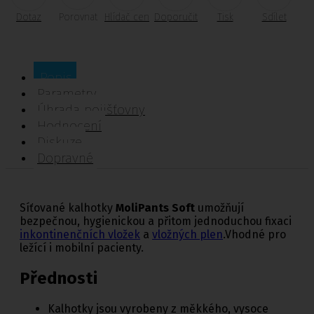
Dotaz
Porovnat
Hlídač cen
Doporučit
Tisk
Sdílet
Popis
Parametry
Úhrada pojišťovny
Hodnocení
Diskuze
Dopravné
Síťované kalhotky
MoliPants Soft
umožňují
bezpečnou, hygienickou a přitom jednoduchou fixaci
inkontinenčních vložek
a
vložných plen
.Vhodné pro
ležící i mobilní pacienty.
Přednosti
Kalhotky jsou vyrobeny z měkkého, vysoce