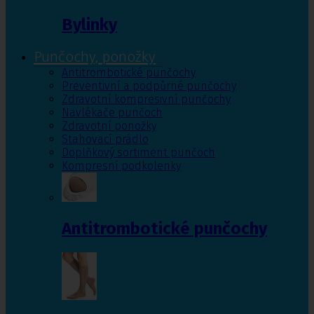
Bylinky
Punčochy, ponožky
Antitrombotické punčochy
Preventivní a podpůrné punčochy
Zdravotní kompresivní punčochy
Navlékače punčoch
Zdravotní ponožky
Stahovací prádlo
Doplňkový sortiment punčoch
Kompresní podkolenky
Antitrombotické punčochy