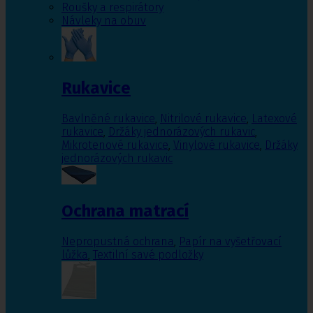
Roušky a respirátory
Návleky na obuv
Rukavice
Bavlněné rukavice
,
Nitrilové rukavice
,
Latexové
rukavice
,
Držáky jednorázových rukavic
,
Mikrotenové rukavice
,
Vinylové rukavice
,
Držáky
jednorázových rukavic
Ochrana matrací
Nepropustná ochrana
,
Papír na vyšetřovací
lůžka
,
Textilní savé podložky