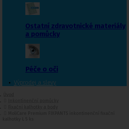
Ostatní zdravotnické materiály
a pomůcky
Péče o oči
Výprodej a slevy
Úvod
Inkontinenční pomůcky
Fixační kalhotky a body
MoliCare Premium FIXPANTS inkontinenční fixační
kalhotky L 5 ks