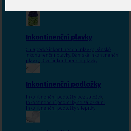
Inkontinenční vložky pro ženy
,
Inkontinenční
vložky pro muže
Inkontinenční plavky
Chlapecké inkontinenční plavky
,
Pánské
inkontinenční plavky
,
Dámské inkontinenční
plavky
,
Dívčí inkontinenční plavky
Inkontinenční podložky
Inkontinenční podložky bez záložek
,
Inkontinenční podložky se záložkami
,
Inkontinenční podložky s lepítky