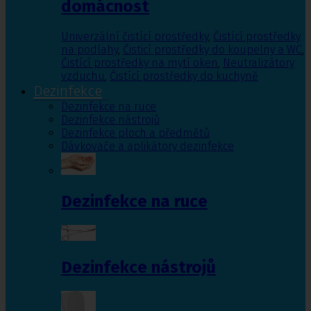
domácnost
Univerzální čistící prostředky
,
Čistící prostředky
na podlahy
,
Čisticí prostředky do koupelny a WC
,
Čistící prostředky na mytí oken
,
Neutralizátory
vzduchu
,
Čistící prostředky do kuchyně
Dezinfekce
Dezinfekce na ruce
Dezinfekce nástrojů
Dezinfekce ploch a předmětů
Dávkovače a aplikátory dezinfekce
Dezinfekce na ruce
Dezinfekce nástrojů