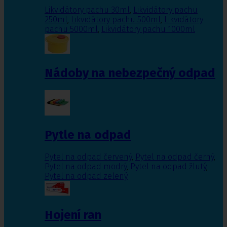
Likvidátory pachu 30ml
,
Likvidátory pachu
250ml
,
Likvidátory pachu 500ml
,
Likvidátory
pachu 5000ml
,
Likvidátory pachu 1000ml
Nádoby na nebezpečný odpad
Pytle na odpad
Pytel na odpad červený
,
Pytel na odpad černý
,
Pytel na odpad modrý
,
Pytel na odpad žlutý
,
Pytel na odpad zelený
Hojení ran