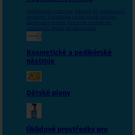
Osvěžovače vzduchu
,
Náplně do osvěžovačů
vzduchu
,
Zásobníky na papírové ručníky
,
Dávkováče mýdel
,
Papírové ručníky do
zásobníků
,
Mýdla do dávkovačů
Kosmetické a pedikérské
nástroje
Dětské pleny
Úklidové prostředky pro