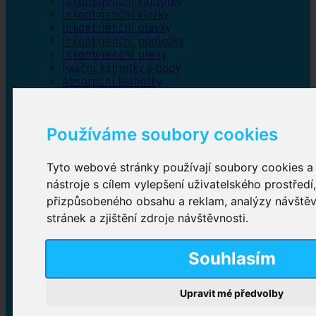
Inkontinenční kalhotky
Inkontinenční vložky
Inkontinenční plavky
Inkontinenční podložky
Inkontinenční pleny
Fixační kalhotky a body
Absorpční kalhotky
Péče o pánevní dno
Bylinky
Používáme soubory cookies
Tyto webové stránky používají soubory cookies a 
Inkontinenční kalhotky
nástroje s cílem vylepšení uživatelského prostředí
přizpůsobeného obsahu a reklam, analýzy návště
Plenkové kalhotky navlékací
,
Plenkové kalhotky
zalepovací
,
Inkontinenční kalhotky dámské
,
stránek a zjištění zdroje návštěvnosti.
Inkontinenční kalhotky pro muže
Souhlasím
Inkontinenční vložky
Upravit mé předvolby