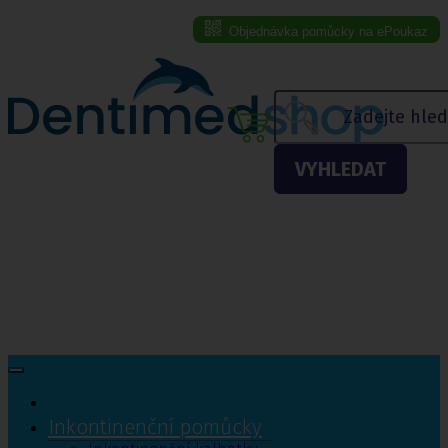
Objednávka pomůcky na ePoukaz
Menu eshopu
VYHLEDAT
Inkontinenční pomůcky