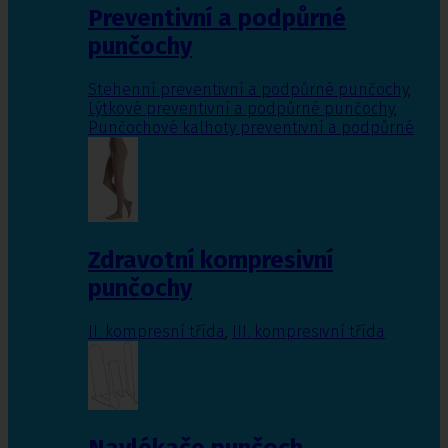
Preventivní a podpůrné
punčochy
Stehenní preventivní a podpůrné punčochy
,
Lýtkové preventivní a podpůrné punčochy
,
Punčochové kalhoty preventivní a podpůrné
Zdravotní kompresivní
punčochy
II. kompresní třída
,
III. kompresivní třída
Navlékače punčoch