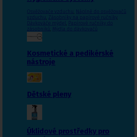
Osvěžovače vzduchu
,
Náplně do osvěžovačů
vzduchu
,
Zásobníky na papírové ručníky
,
Dávkováče mýdel
,
Papírové ručníky do
zásobníků
,
Mýdla do dávkovačů
Kosmetické a pedikérské
nástroje
Dětské pleny
Úklidové prostředky pro