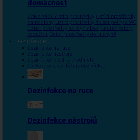
domácnost
Univerzální čistící prostředky
,
Čistící prostředky
na podlahy
,
Čisticí prostředky do koupelny a WC
,
Čistící prostředky na mytí oken
,
Neutralizátory
vzduchu
,
Čistící prostředky do kuchyně
Dezinfekce
Dezinfekce na ruce
Dezinfekce nástrojů
Dezinfekce ploch a předmětů
Dávkovače a aplikátory dezinfekce
Dezinfekce na ruce
Dezinfekce nástrojů