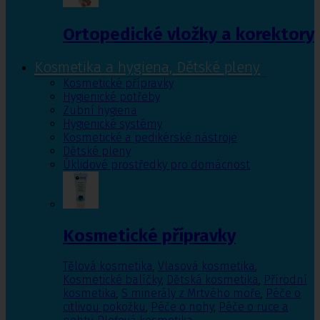
Ortopedické vložky a korektory
Kosmetika a hygiena, Dětské pleny
Kosmetické přípravky
Hygienické potřeby
Zubní hygiena
Hygienické systémy
Kosmetické a pedikérské nástroje
Dětské pleny
Úklidové prostředky pro domácnost
Kosmetické přípravky
Tělová kosmetika
,
Vlasová kosmetika
,
Kosmetické balíčky
,
Dětská kosmetika
,
Přírodní
kosmetika
,
S minerály z Mrtvého moře
,
Péče o
citlivou pokožku
,
Péče o nohy
,
Péče o ruce a