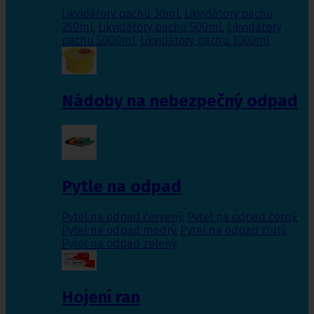
Likvidátory pachu 30ml
,
Likvidátory pachu
250ml
,
Likvidátory pachu 500ml
,
Likvidátory
pachu 5000ml
,
Likvidátory pachu 1000ml
Nádoby na nebezpečný odpad
Pytle na odpad
Pytel na odpad červený
,
Pytel na odpad černý
,
Pytel na odpad modrý
,
Pytel na odpad žlutý
,
Pytel na odpad zelený
Hojení ran