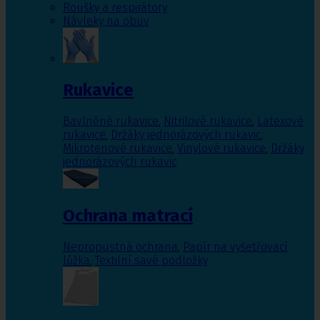
Roušky a respirátory
Návleky na obuv
Rukavice
Bavlněné rukavice
,
Nitrilové rukavice
,
Latexové
rukavice
,
Držáky jednorázových rukavic
,
Mikrotenové rukavice
,
Vinylové rukavice
,
Držáky
jednorázových rukavic
Ochrana matrací
Nepropustná ochrana
,
Papír na vyšetřovací
lůžka
,
Textilní savé podložky