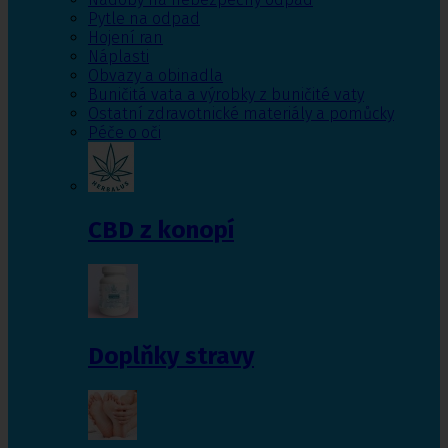
Pytle na odpad
Hojení ran
Náplasti
Obvazy a obinadla
Buničitá vata a výrobky z buničité vaty
Ostatní zdravotnické materiály a pomůcky
Péče o oči
CBD z konopí
Doplňky stravy