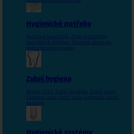
nehty
,
Pleťová kosmetika
Hygienické potřeby
Papírové kapesníky
,
Žínky a houbičky
napuštěné mýdlem
,
Vlhčené ubrousky
,
Jednorázové bryndáky
Zubní hygiena
Bělení zubů
,
Zubní kartáčky
,
Zubní pasty
,
Cestovní sady
,
Ústní vody
,
Elektrické zubní
kartáčky
Hygienické systémy