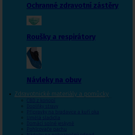
Ochranné zdravotní zástěry
Roušky a respirátory
Návleky na obuv
Zdravotnické materiály a pomůcky
CBD z konopí
Doplňky stravy
Přípravky na bradavice a kuří oka
Umělá sladidla
Domácí solné jeskyně
Pohlcovače pachu
Nádoby na nebezpečný odpad