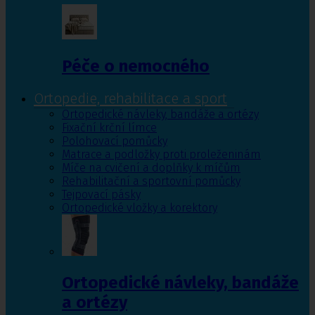
Péče o nemocného
Ortopedie, rehabilitace a sport
Ortopedické návleky, bandáže a ortézy
Fixační krční límce
Polohovací pomůcky
Matrace a podložky proti proleženinám
Míče na cvičení a doplňky k míčům
Rehabilitační a sportovní pomůcky
Tejpovací pásky
Ortopedické vložky a korektory
Ortopedické návleky, bandáže
a ortézy