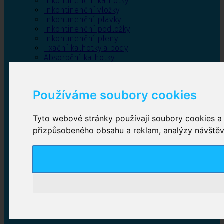
Inkontinenční kalhotky
Inkontinenční vložky
Inkontinenční plavky
Inkontinenční podložky
Inkontinenční pleny
Fixační kalhotky a body
Absorpční kalhotky
Péče o pánevní dno
Bylinky
Používáme soubory cookies
Tyto webové stránky používají soubory cookies a d
Inkontinenční kalhotky
přizpůsobeného obsahu a reklam, analýzy návštěvn
Plenkové kalhotky navlékací
,
Plenkové kalhotky
zalepovací
,
Inkontinenční kalhotky dámské
,
Inkontinenční kalhotky pro muže
Inkontinenční vložky