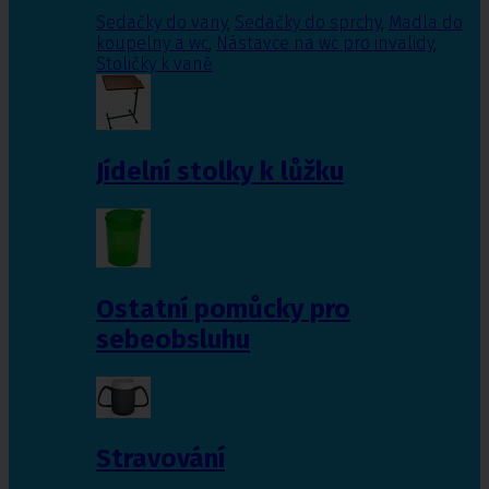
Sedačky do vany
,
Sedačky do sprchy
,
Madla do
koupelny a wc
,
Nástavce na wc pro invalidy
,
Stoličky k vaně
Jídelní stolky k lůžku
Ostatní pomůcky pro
sebeobsluhu
Stravování