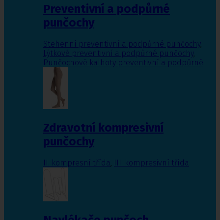
Preventivní a podpůrné
punčochy
Stehenní preventivní a podpůrné punčochy
,
Lýtkové preventivní a podpůrné punčochy
,
Punčochové kalhoty preventivní a podpůrné
Zdravotní kompresivní
punčochy
II. kompresní třída
,
III. kompresivní třída
Navlékače punčoch