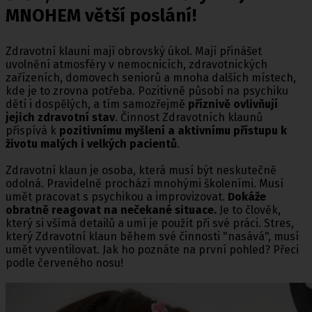
MNOHEM větší poslání!
Zdravotní klauni mají obrovský úkol. Mají přinášet
uvolnění atmosféry v nemocnicích, zdravotnických
zařízeních, domovech seniorů a mnoha dalších místech,
kde je to zrovna potřeba. Pozitivně působí na psychiku
dětí i dospělých, a tím samozřejmě
příznivě ovlivňují
jejich zdravotní stav
. Činnost Zdravotních klaunů
přispívá k
pozitivnímu myšlení a aktivnímu přístupu k
životu malých i velkých pacientů
.
Zdravotní klaun je osoba, která musí být neskutečně
odolná. Pravidelně prochází mnohými školeními. Musí
umět pracovat s psychikou a improvizovat.
Dokáže
obratně reagovat na nečekané situace.
Je to člověk,
který si všímá detailů a umí je použít při své práci. Stres,
který Zdravotní klaun během své činnosti "nasává", musí
umět vyventilovat. Jak ho poznáte na první pohled? Přeci
podle červeného nosu!