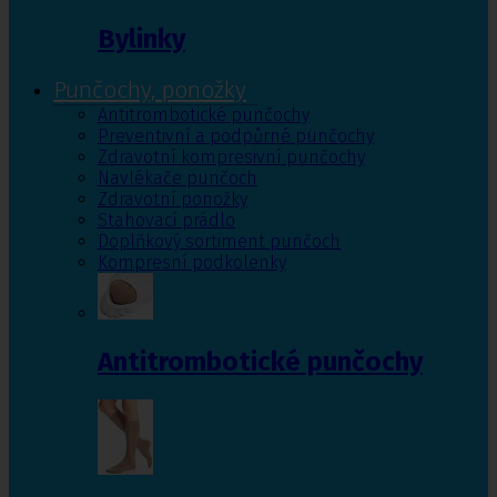
Bylinky
Punčochy, ponožky
Antitrombotické punčochy
Preventivní a podpůrné punčochy
Zdravotní kompresivní punčochy
Navlékače punčoch
Zdravotní ponožky
Stahovací prádlo
Doplňkový sortiment punčoch
Kompresní podkolenky
Antitrombotické punčochy