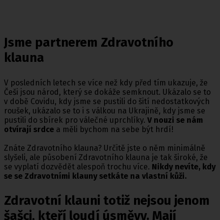
Jsme partnerem Zdravotního
klauna
V posledních letech se více než kdy před tím ukazuje, že
Češi jsou národ, který se dokáže semknout. Ukázalo se to
v době Covidu, kdy jsme se pustili do šití nedostatkových
roušek, ukázalo se to i s válkou na Ukrajině, kdy jsme se
pustili do sbírek pro válečné uprchlíky.
V nouzi se nám
otvírají srdce
a měli bychom na sebe být hrdí!
Znáte Zdravotního klauna? Určitě jste o něm minimálně
slyšeli, ale působení Zdravotního klauna je tak široké, že
se vyplatí dozvědět alespoň trochu více.
Nikdy nevíte, kdy
se se Zdravotními klauny setkáte na vlastní kůži.
Zdravotní klauni totiž nejsou jenom
šašci, kteří loudí úsměvy. Mají