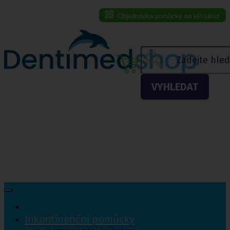
Objednávka pomůcky na ePoukaz
Menu eshopu
VYHLEDAT
Inkontinenční pomůcky