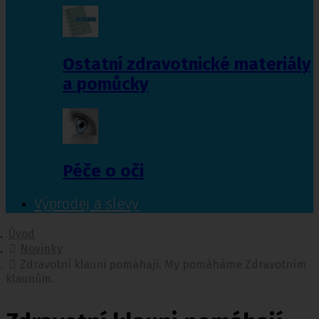
Ostatní zdravotnické materiály
a pomůcky
Péče o oči
Výprodej a slevy
Úvod
Novinky
Zdravotní klauni pomáhají. My pomáháme Zdravotním
klaunům.