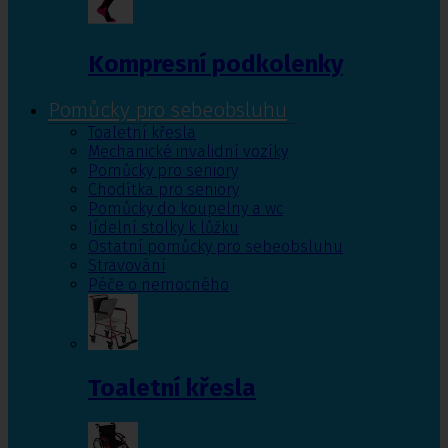
Kompresní podkolenky
Pomůcky pro sebeobsluhu
Toaletní křesla
Mechanické invalidní vozíky
Pomůcky pro seniory
Chodítka pro seniory
Pomůcky do koupelny a wc
Jídelní stolky k lůžku
Ostatní pomůcky pro sebeobsluhu
Stravování
Péče o nemocného
Toaletní křesla