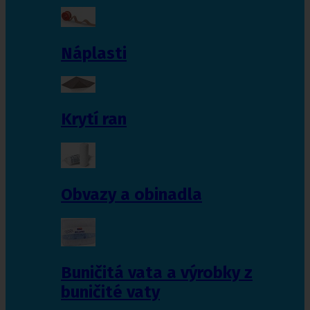
Náplasti
Krytí ran
Obvazy a obinadla
Buničitá vata a výrobky z
buničité vaty